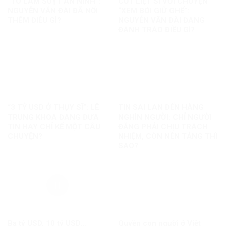
“TÔ LÂM SUỴT AN NINH”:
CỐT LIỆT SĨ VỚI CHUYỆN
NGUYỄN VĂN ĐÀI ĐÃ NỐI
“XEM BÓI GIỮ GHẾ”:
THÊM ĐIỀU GÌ?
NGUYỄN VĂN ĐÀI ĐANG
ĐÁNH TRÁO ĐIỀU GÌ?
“3 TỶ USD Ở THỤY SĨ”: LÊ
TIN SAI LAN ĐẾN HÀNG
TRUNG KHOA ĐANG ĐƯA
NGHÌN NGƯỜI: CHỈ NGƯỜI
TIN HAY CHỈ KỂ MỘT CÂU
ĐĂNG PHẢI CHỊU TRÁCH
CHUYỆN?
NHIỆM, CÒN NỀN TẢNG THÌ
SAO?
Ba tỷ USD, 10 tỷ USD…
Quyền con người ở Việt