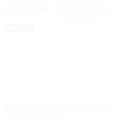
Chiêu trò sản xuất tin giả
Nam – Vàng thật không sợ
không giới hạn, vô liêm sỉ
lửa – Bài 2: Việt Nam thực
của Lê Trung Khoa
thi các chuẩn mực quốc tế
về quyền con người
PHÁP LUẬT
PHÁP LUẬT PHÁP LUẬT VIỆT NAM
Khởi tố, bắt tạm giam Thứ trưởng Bộ Nông nghiệp
và Môi trường Hoàng Trung