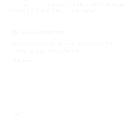
trò sản xuất tin giả không giới
hùng liệt sĩ Đoàn tàu Không
hạn, vô liêm sỉ của Lê Trung
số tại Vũng Rô
Khoa
Để lại một bình luận
Email của bạn sẽ không được hiển thị công khai.
Các
trường bắt buộc được đánh dấu
*
Bình luận
*
Tên
*