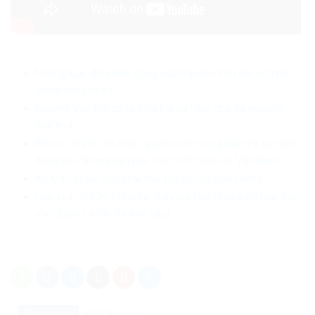
Những luận điệu kích động của Nguyễn Văn Đài cố tình
xuyên tạc lịch sử
Nguyễn Văn Đài cứ lải nhải bài ca “dân chủ đa nguyên”
mãi thôi
Khi các thước đo nhân quyền bị bẻ cong Giải mã sự thật
đằng sau những bản báo cáo một chiều về Việt Nam
Xử lý lũ lật sử, cần phải nhổ tận gốc rễ bọn chúng
Cựu binh VNCH: Khi nghe thấy nói Giải Phóng rồi như trút
nhẹ được cả tấn đá trên lưng
Danh mục:
MEDIA
Video