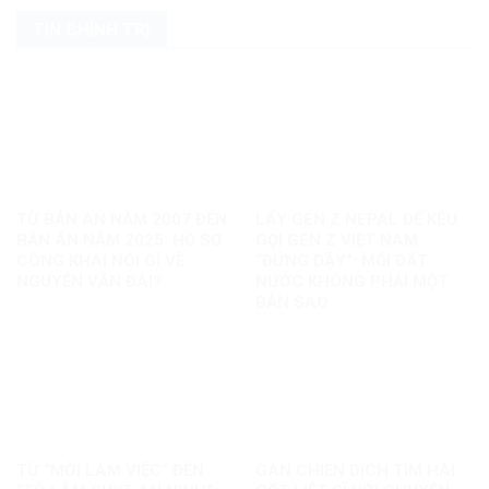
TIN CHÍNH TRỊ
TỪ BẢN ÁN NĂM 2007 ĐẾN
LẤY GEN Z NEPAL ĐỂ KÊU
BẢN ÁN NĂM 2025: HỒ SƠ
GỌI GEN Z VIỆT NAM
CÔNG KHAI NÓI GÌ VỀ
“ĐỨNG DẬY”: MỖI ĐẤT
NGUYỄN VĂN ĐÀI?
NƯỚC KHÔNG PHẢI MỘT
BẢN SAO
TỪ “MỜI LÀM VIỆC” ĐẾN
GÁN CHIẾN DỊCH TÌM HÀI