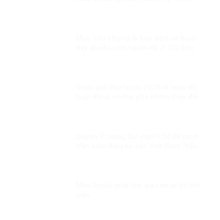
cực hội nhập quốc tế Kỳ 1: Thông điệp
cấp cao của Việt Nam
Mục tiêu chung là bảo đảm và thúc
đẩy quyền con người Kỳ 2: Ưu tiên
dành mọi nguồn lực vì người dân
Nhận giải Stefanus 2020 vì mưu đồ
hoạt động chống phá nhằm thay đổi
thể chế tại Việt Nam?
Quyền Trưởng đại diện IOM đã vạch
trần luận điệu vu cáo Việt Nam “hậu
thuẫn” cho tội phạm buôn bán người
của băng nhóm BPSOS!
Mâu thuẫn giữa tôn giáo và tự do tôn
giáo