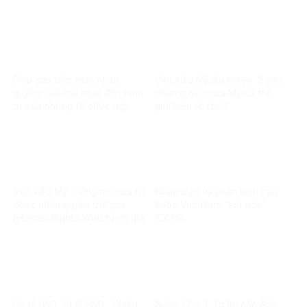
sĩ?
quang”
Phía sau tấm màn nhân
Việt kiều Mỹ An Nhiên: 2 chữ
quyền: Giải mã mưu đồ chính
nhân quyền của Mỹ cả thế
trị của những tổ chức núp
giới hiểu rõ rồi!!!
bóng
Việt kiều Mỹ: Tiếng nói của tổ
Nhận diện và phản biện cáo
chức nhân quyền thế giới
buộc Việt Nam “bội ước”
(Human Rights Watch) vô giá
ICCPR
trị
Ba tỷ USD, 10 tỷ USD… Chiêu
Ngày 27 – 7: Tri ân các Anh