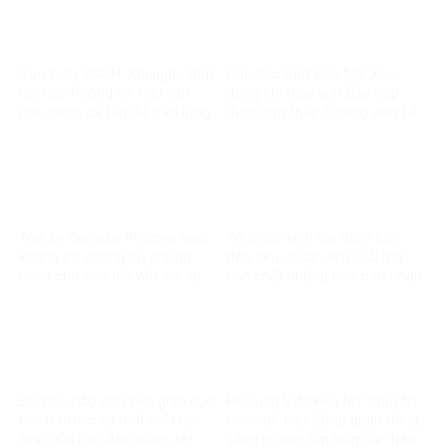
Cựu binh VNCH: Khi nghe thấy
Các bác Việt kiều Mỹ: Xúc
nói Giải Phóng rồi như trút
động khi thấy anh Bảy Lốp
nhẹ được cả tấn đá trên lưng
được tìm thấy ở công viên Lê
Thị Riêng
Tòa án Canada: Phương Ngô
Từ chiếc kính lúp thiên kiến
không có chứng cứ chứng
đến tiêu chuẩn kép Giải mã
minh cho các bài viết sai sự
bản chất những báo cáo nhân
thật về Vingroup
quyền về Việt Nam
Bài học nào cho nền giáo dục
Hội luận Việt kiều Mỹ: chuyện
thờ ơ trước sự mất mát hy
các “cụ” biệt động quân đang
sinh của các Anh hùng, liệt
gắng gượng tìm kiếm lại “hào