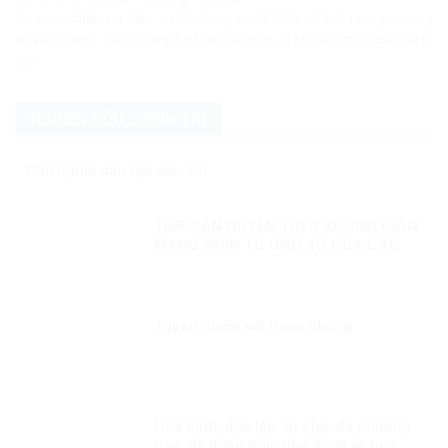
Cơ quan Cảnh sát điều tra Bộ Công an đã khởi tố, bắt tạm giam ông
Hoàng Trung, Thứ trưởng Bộ Nông nghiệp và Môi trường, cùng ba bị
can...
NGHIÊN CỨU CHÍNH TRỊ
Chủ nghĩa dân tộc vắc-xin
TIẾP CẬN QUYỀN TRÊN KHÔNG GIAN
MẠNG NHÌN TỪ ỨNG XỬ CỦA CÁC
QUỐC GIA
Tuyên chiến với tham nhũng
Hòa bình, độc lập, tự chủ, đa phương
hóa, đa dạng hóa, chủ động và tích