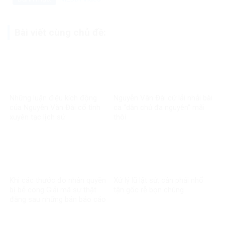
Bài viết cùng chủ đề:
Những luận điệu kích động
Nguyễn Văn Đài cứ lải nhải bài
của Nguyễn Văn Đài cố tình
ca “dân chủ đa nguyên” mãi
xuyên tạc lịch sử
thôi
Khi các thước đo nhân quyền
Xử lý lũ lật sử, cần phải nhổ
bị bẻ cong Giải mã sự thật
tận gốc rễ bọn chúng
đằng sau những bản báo cáo
một chiều về Việt Nam