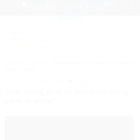
Skip
to
content
Mẹo nhỏ:
Để tìm kiếm chính xác tin bài của
nhanquyenvn.org, hãy search trên Google với cú pháp: "Từ
khóa" + "nhanquyenvn.org".
Tìm kiếm ngay
Trang chủ
»
MEDIA
»
Thiên đường xứ sở cờ hoa vẫn có những
người vô gia cư?
8483
8 Tháng 5, 2026
MEDIA
Video
Thiên đường xứ sở cờ hoa vẫn có những
người vô gia cư?