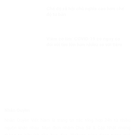
Chế độ xã hội chủ nghĩa cao hơn chế
độ tư bản
Viêm cơ tim: COVID-19 có nguy cơ
đối với tim lớn hơn nhiều so với tiêm
chủng!
Nhân Quyền
Nhân Quyền Việt Nam là trang tin tức tổng hợp 24h từ nhiều
nguồn khác nhau. Mục đích nhằm Chia Sẽ & Cập Nhật những