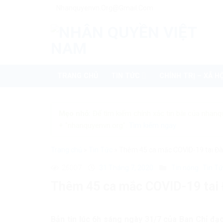
Skip
Nhanquyenvn.org@gmail.com
to
content
TRANG CHỦ
TIN TỨC
CHÍNH TRỊ – XÃ HỘ
Mẹo nhỏ:
Để tìm kiếm chính xác tin bài của nhanq
+ "nhanquyenvn.org".
Tìm kiếm ngay
Trang chủ
»
Tin Tức
»
Thêm 45 ca mắc COVID-19 tai Đà
26007
31 Tháng 7, 2020
Tin nóng
Tin T
Thêm 45 ca mắc COVID-19 tai 
Bản tin lúc 6h sáng ngày 31/7 của Ban Chỉ đ