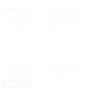
VÌ SAO ĐIỀU TRA PHẢI
Khi một điểm thi làm
NHANH NHƯNG
rung chuyển niềm tin:
KHÔNG THỂ KẾT
Bài học từ Tuyên
LUẬN THEO “PHIÊN
Quang trong bức tranh
TÒA MẠNG”?
toàn cầu về liêm chính
học thuật
KHÔNG THỂ BIẾN 328
Xây dựng môi trường
HỌC SINH THÀNH
mạng văn minh, có
“TẬP THỂ CÓ TỘI”
trách nhiệm
PHÁP LUẬT