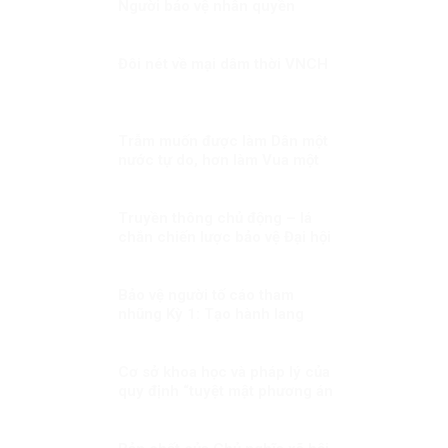
Người bảo vệ nhân quyền
Đôi nét về mại dâm thời VNCH
Trẫm muốn được làm Dân một
nước tự do, hơn làm Vua một
nước bị trị!
Truyền thông chủ động – lá
chắn chiến lược bảo vệ Đại hội
XIV trước làn sóng xuyên tạc!
Bảo vệ người tố cáo tham
nhũng Kỳ 1: Tạo hành lang
pháp lý để bảo vệ người tố cáo
tham nhũng
Cơ sở khoa học và pháp lý của
quy định “tuyệt mật phương án
nhân sự lãnh đạo chủ chốt”: Vì
sao đây là yêu cầu bắt buộc
trong quản trị nhà nước hiện