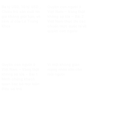
Ba tỷ USD, 10 tỷ USD…
Quyền con người ở
Chiêu trò sản xuất tin
Việt Nam – Vàng thật
giả không giới hạn, vô
không sợ lửa – Bài 2:
liêm sỉ của Lê Trung
Việt Nam thực thi các
Khoa
chuẩn mực quốc tế về
quyền con người
Quyền con người ở
Vì một không gian
Việt Nam – Vàng thật
mạng nhân văn cho
không sợ lửa – Bài 1:
mỗi người
Minh chứng khách
quan bác bỏ mọi luận
điệu sai trái