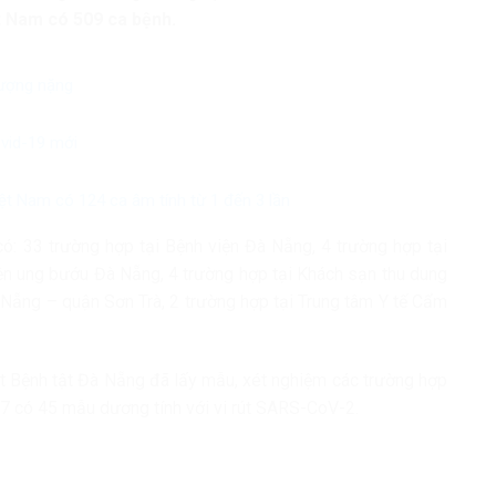
t Nam có 509 ca bệnh.
lượng nặng
ovid-19 mới
ệt Nam có 124 ca âm tính từ 1 đến 3 lần
có: 33 trường hợp tại Bệnh viện Đà Nẵng, 4 trường hợp tại
iện ung bướu Đà Nẵng, 4 trường hợp tại Khách sạn thu dung
 Nẵng – quận Sơn Trà, 2 trường hợp tại Trung tâm Y tế Cẩm
oát Bệnh tật Đà Nẵng đã lấy mẫu, xét nghiệm các trường hợp
0/7 có 45 mẫu dương tính với vi rút SARS-CoV-2.