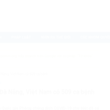
I
PHÁP LUẬT
NHÌN RA THẾ GIỚI
CÁC NHÓM QUYỀ
uyenvn.org, hãy search trên Google với cú pháp: "Từ khóa"
 Nẵng, Việt Nam có 509 ca bệnh
ức
Đà Nẵng, Việt Nam có 509 ca bệnh
ạo Quốc gia Phòng chống dịch COVID-19 cho biết đã có