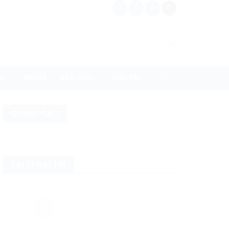
N
MEDIA
BẠN ĐỌC
GIẢI TRÍ
QUẢNG CÁO
TIN CHÍNH TRỊ