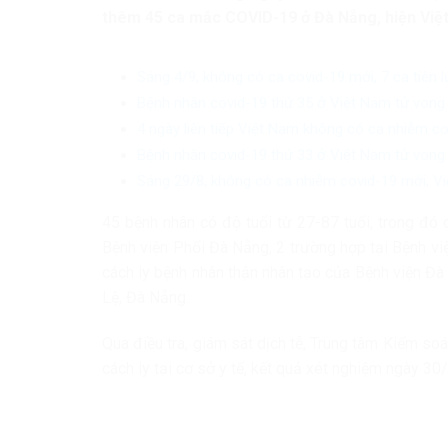
thêm 45 ca mắc COVID-19 ở Đà Nẵng, hiện Việ
Sáng 4/9, không có ca covid-19 mới, 7 ca tiên 
Bệnh nhân covid-19 thứ 35 ở Việt Nam tử vong
4 ngày liên tiếp Việt Nam không có ca nhiễm c
Bệnh nhân covid-19 thứ 33 ở Việt Nam tử vong
Sáng 29/8, không có ca nhiễm covid-19 mới, Vi
45 bệnh nhân có độ tuổi từ 27-87 tuổi, trong đó 
Bệnh viện Phổi Đà Nẵng, 2 trường hợp tại Bệnh v
cách ly bệnh nhân thận nhân tạo của Bệnh viện Đà
Lệ, Đà Nẵng.
Qua điều tra, giám sát dịch tễ, Trung tâm Kiểm s
cách ly tại cơ sở y tế, kết quả xét nghiệm ngày 3