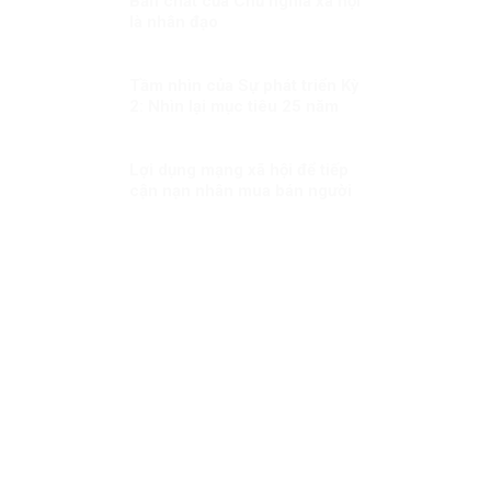
Bản chất của Chủ nghĩa xã hội
đại?
là nhân đạo
Tầm nhìn của Sự phát triển Kỳ
2: Nhìn lại mục tiêu 25 năm
trước
Lợi dụng mạng xã hội để tiếp
cận nạn nhân mua bán người