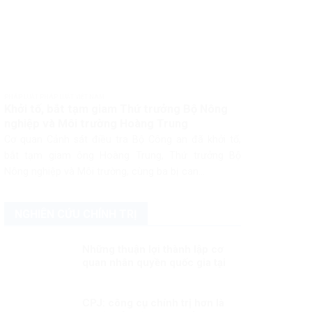
PHÁP LUẬT PHÁP LUẬT VIỆT NAM
Khởi tố, bắt tạm giam Thứ trưởng Bộ Nông
nghiệp và Môi trường Hoàng Trung
Cơ quan Cảnh sát điều tra Bộ Công an đã khởi tố,
bắt tạm giam ông Hoàng Trung, Thứ trưởng Bộ
Nông nghiệp và Môi trường, cùng ba bị can...
NGHIÊN CỨU CHÍNH TRỊ
Những thuận lợi thành lập cơ
quan nhân quyền quốc gia tại
Việt Nam
CPJ: công cụ chính trị hơn là