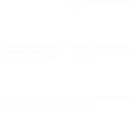
không gian mạng an toàn cho
trẻ em
Kết nối nguồn lực quốc tế
Mở rộng cơ hội tiếp cận dịch
phát triển kỹ năng, việc làm
vụ sức khỏe sinh sản cho nữ
bền vững cho thanh niên
công nhân
Bảo vệ trẻ em trước vòng
Quyền công dân trong thế giới
xoáy của thuật toán mạng xã
đầy chia rẽ
hội