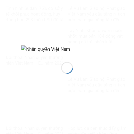
Tình hình Sudan: 75% cơ sở y
Lễ Vu Lan: Giáo hội Phật giáo
tế khôi phục hoạt động, huy
Việt Nam yêu cầu tăng ni tích
động hơn 293 triệu USD để tái
cực tham gia công tác đền
thiết
ơn đáp nghĩa
Tây Ninh: Khởi tố vụ án nuôi
nhốt, mua bán 104 động vật
hoang dã trái pháp luật
Đối thoại Nhân quyền thường
niên Việt Nam – EU năm 2026
Lễ Vu Lan: Giáo hội Phật giáo
Việt Nam yêu cầu tăng ni tích
cực tham gia công tác đền
ơn đáp nghĩa
Đối thoại Nhân quyền thường
Hợp lực đa bên thúc đẩy giảm
niên Việt Nam – EU năm 2026
nghèo đa chiều bền vững