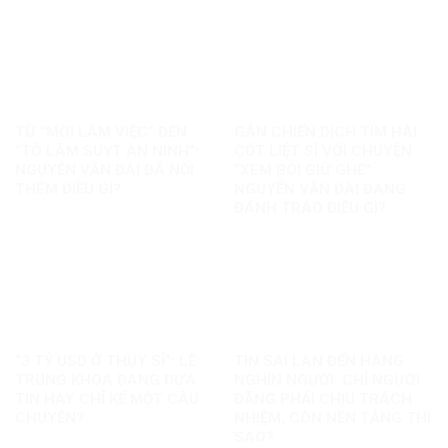
TỪ “MỜI LÀM VIỆC” ĐẾN
GÁN CHIẾN DỊCH TÌM HÀI
“TÔ LÂM SUỴT AN NINH”:
CỐT LIỆT SĨ VỚI CHUYỆN
NGUYỄN VĂN ĐÀI ĐÃ NỐI
“XEM BÓI GIỮ GHẾ”:
THÊM ĐIỀU GÌ?
NGUYỄN VĂN ĐÀI ĐANG
ĐÁNH TRÁO ĐIỀU GÌ?
“3 TỶ USD Ở THỤY SĨ”: LÊ
TIN SAI LAN ĐẾN HÀNG
TRUNG KHOA ĐANG ĐƯA
NGHÌN NGƯỜI: CHỈ NGƯỜI
TIN HAY CHỈ KỂ MỘT CÂU
ĐĂNG PHẢI CHỊU TRÁCH
CHUYỆN?
NHIỆM, CÒN NỀN TẢNG THÌ
SAO?