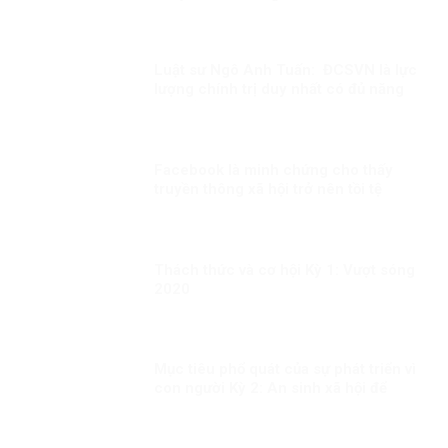
SOÁT THAM NHŨNG
Luật sư Ngô Anh Tuấn: ĐCSVN là lực
lượng chính trị duy nhất có đủ năng
lực để quản trị Việt Nam
Facebook là minh chứng cho thấy
truyền thông xã hội trở nên tồi tệ
Thách thức và cơ hội Kỳ 1: Vượt sóng
2020
Mục tiêu phổ quát của sự phát triển vì
con người Kỳ 2: An sinh xã hội để
người dân đều được hưởng thụ công
bằng