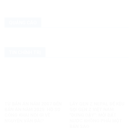
QUẢNG CÁO
TIN CHÍNH TRỊ
TỪ BẢN ÁN NĂM 2007 ĐẾN
LẤY GEN Z NEPAL ĐỂ KÊU
BẢN ÁN NĂM 2025: HỒ SƠ
GỌI GEN Z VIỆT NAM
CÔNG KHAI NÓI GÌ VỀ
“ĐỨNG DẬY”: MỖI ĐẤT
NGUYỄN VĂN ĐÀI?
NƯỚC KHÔNG PHẢI MỘT
BẢN SAO