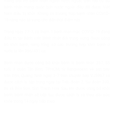
Riêng đối với bệnh nhân người nước ngoài, đến nay có 50
bệnh nhân mang quốc tịch nước ngoài đều đã được Việt
Nam điều trị khỏi. Không có trường hợp bệnh nhân COVID-
19 nặng nào tử vong cho đến thời điểm này.
Trong ngày 27-7, có thêm 1 bệnh nhân mắc COVID-19 đang
điều trị tại Bệnh viện Bệnh nhiệt đới trung ương được công
bố khỏi bệnh, nâng tổng số các trường hợp khỏi bệnh ở
nước ta lên 366/431 ca.
Bệnh nhân được công bố khỏi bệnh là bệnh nhân 357, 55
tuổi, ở quận Tân Bình, TP.HCM, từ Bangladesh về sân bay
Vân Đồn, Quảng Ninh ngày 3-7 trên chuyến bay VJ5967 và
được cách ly tập trung ngay tại Tiểu đoàn 2, Sư đoàn 390,
thị xã Bỉm Sơn, tỉnh Thanh Hóa. Sau khi được công bố khỏi
bệnh, bệnh nhân sẽ tiếp tục được cách ly và theo dõi sức
khỏe trong 14 ngày tiếp theo.