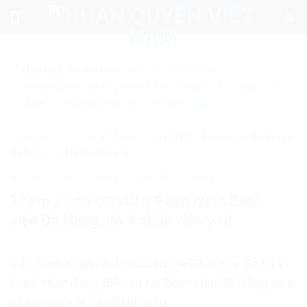
Skip
to
content
Mẹo nhỏ:
Để tìm kiếm chính xác tin bài của
nhanquyenvn.org, hãy search trên Google với cú pháp: "Từ
khóa" + "nhanquyenvn.org".
Tìm kiếm ngay
Trang chủ
»
Tin Tức
»
Thêm 11 ca COVID-19 liên quan Bệnh viện
Đà Nẵng, có 4 nhân viên y tế
24234
27 Tháng 7, 2020
Tin nóng
Tin Tức
Thêm 11 ca COVID-19 liên quan Bệnh
viện Đà Nẵng, có 4 nhân viên y tế
Các bệnh nhân có độ tuổi từ 24-70, trong đó có 7
bệnh nhân đang điều trị tại Bệnh viện Đà Nẵng và 4
nhân viên y tế của bệnh viện.