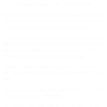
xuất, ngoại bất nhập” – Ảnh: TRƯỜNG TRUNG
Thông tin từ Ban Chỉ đạo quốc gia phòng chống dịch
COVID-19 chiều tối 27-7, Việt Nam ghi nhận thêm 11 ca
COVID-19 mới, đều có liên quan Bệnh viện Đà Nẵng.
Theo đó, sau khi được phong tỏa ngày 26-7, Bệnh viện Đà
Nẵng đã lấy mẫu bệnh phẩm gửi Trung tâm Kiểm soát bệnh
tật thành phố Đà Nẵng, kết quả xét nghiệm ngày 27-7 có 11
mẫu dương tính với SARS-CoV-2. Cụ thể như sau:
Ca bệnh 421 (bệnh nhân 421): nam, 26 tuổi, nhân viên y tế,
địa chỉ tại phường Tam Thuận, quận Thanh Khê, TP Đà
Nẵng.
Ca bệnh 422 (bệnh nhân 422): nam, 63 tuổi, phường Hòa
Minh, quận Liên Chiểu, TP Đà Nẵng.
Ca bệnh 423 (bệnh nhân 423): nữ, 41 tuổi, nhân viên khoa