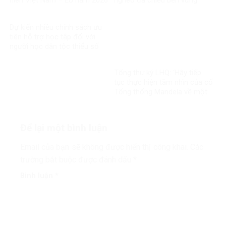
Dự kiến nhiều chính sách ưu
tiên hỗ trợ học tập đối với
người học dân tộc thiểu số
rất ít người
Tổng thư ký LHQ: ‘Hãy tiếp
tục thực hiện tầm nhìn của cố
Tổng thống Mandela về một
thế giới công bằng, toàn diện,
bình đẳng và hòa bình’
Để lại một bình luận
Email của bạn sẽ không được hiển thị công khai.
Các
trường bắt buộc được đánh dấu
*
Bình luận
*