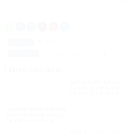
Lan Anh
Danh mục:
Tin nóng
Tin Tức
chống dịch CoVid-19
COVID-19
Thẻ tìm kiếm:
Bài viết cùng chủ đề:
Tòa Canada bác đơn của
Phương Ngô, VinFast chính
thức vượt “cửa ải” đầu tiên
trong vụ kiện xuyên biên giới
Thuật toán không biết thương
trẻ em: Vì sao nhiều quốc gia
đang tăng cường bảo vệ
người dưới 16 tuổi trên mạng
Không chỉ hạn chế, cần tạo
xã hội?