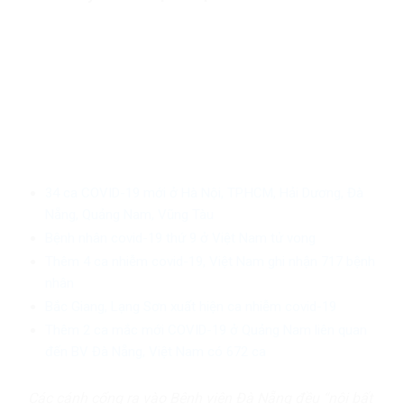
34 ca COVID-19 mới ở Hà Nội, TP.HCM, Hải Dương, Đà
Nẵng, Quảng Nam, Vũng Tàu
Bệnh nhân covid-19 thứ 9 ở Việt Nam tử vong
Thêm 4 ca nhiễm covid-19, Việt Nam ghi nhận 717 bệnh
nhân
Bắc Giang, Lạng Sơn xuất hiện ca nhiễm covid-19
Thêm 2 ca mắc mới COVID-19 ở Quảng Nam liên quan
đến BV Đà Nẵng, Việt Nam có 672 ca
Các cánh cổng ra vào Bệnh viện Đà Nẵng đều “nội bất