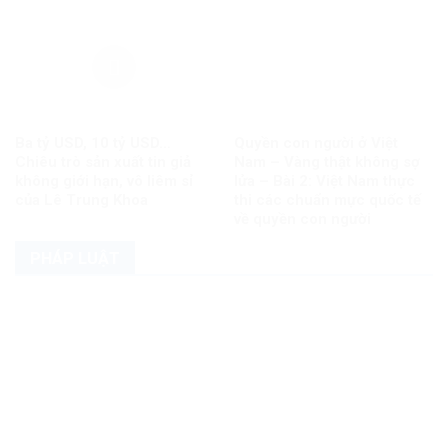
Ba tỷ USD, 10 tỷ USD…
Quyền con người ở Việt
Chiêu trò sản xuất tin giả
Nam – Vàng thật không sợ
không giới hạn, vô liêm sỉ
lửa – Bài 2: Việt Nam thực
của Lê Trung Khoa
thi các chuẩn mực quốc tế
về quyền con người
PHÁP LUẬT