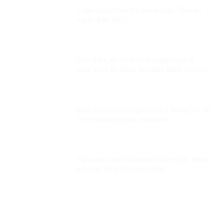
Luận điệu hàm hồ xuyên tạc “Tuyên
ngôn độc lập”!
Bảo đảm an ninh con người vừa là
mục tiêu, là động lực bảo đảm cho sự
ổn định chính trị, phát triển đất nước
Kỳ 1: An ninh con người – vấn đề toàn
cầu
Điều chỉnh tuổi nghỉ hưu – Mang lại lợi
ích cân bằng cho mỗi bên
Tầm nhìn của Sự phát triển Kỳ 2: Nhìn
lại mục tiêu 25 năm trước