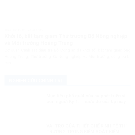
PHÁP LUẬT PHÁP LUẬT VIỆT NAM
Khởi tố, bắt tạm giam Thứ trưởng Bộ Nông nghiệp
và Môi trường Hoàng Trung
Cơ quan Cảnh sát điều tra Bộ Công an đã khởi tố, bắt tạm giam ông
Hoàng Trung, Thứ trưởng Bộ Nông nghiệp và Môi trường, cùng ba bị
can...
NGHIÊN CỨU CHÍNH TRỊ
Mục tiêu phổ quát của sự phát triển vì
con người Kỳ 1: Thước đo của bộ máy
phục vụ
VAI TRÒ CỦA THIẾT CHẾ KINH TẾ THỊ
TRƯỜNG TRONG KIỂM SOÁT KIỂM