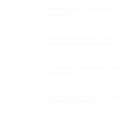
Tăng cường quản lý, kiểm tra, giám
sát quyền lực
AI trong tay kẻ phản động: Chiêu trò
bôi nhọ lãnh đạo Việt Nam và Bác Hồ
Tầm nhìn của Sự phát triển Kỳ 3: Các
định hướng lớn
Triển khai Nghị quyết 57-NQ/TW: Đẩy
mạnh phát triển nội dung số
THƯƠNG HIỆU LÒNG DÂN KỲ 2: NHỐT