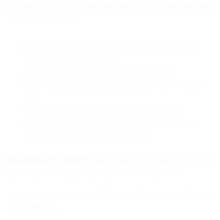
mắc mới COVID-19 có liên quan đến BV Đà Nẵng. Hiện Việt
Nam có 672 ca bệnh.
34 ca COVID-19 mới ở Hà Nội, TP.HCM, Hải Dương, Đà
Nẵng, Quảng Nam, Vũng Tàu
Bệnh nhân covid-19 thứ 9 ở Việt Nam tử vong
Thêm 4 ca nhiễm covid-19, Việt Nam ghi nhận 717 bệnh
nhân
Bắc Giang, Lạng Sơn xuất hiện ca nhiễm covid-19
Phó Thủ tướng Vũ Đức Đam: Quyết không để làn sóng
dịch Covid-19 thứ 2 xảy ra ở Việt Nam
CA BỆNH 671 (BN671):
Bệnh nhân nam, 33 tuổi, có địa chỉ
tại xã Duy Sơn, huyện Duy Xuyên, tỉnh Quảng Nam.
Là bệnh nhân khoa Ngoại – Thần kinh, Bệnh viện Đà Nẵng, là
F1 của BN524.