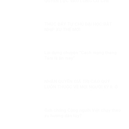
QUYỀN LỰC VÀO LỒNG CƠ CHẾ
THÚC ĐẨY TỰ CHỦ ĐẠI HỌC:BẮT
NHỊP XU THẾ MỚI
Lại dựng chuyện “Cách mạng tháng
Tám là ăn may”
NHÂN QUYỀN GIÁ TRỊ CAO QUÝ
LUÔN THUỘC VỀ MỌI NGƯỜI KỲ II: Ở
VIỆT NAM, NHÂN QUYỀN LUÔN
THUỘC VỀ NHÂN DÂN, VÌ NHÂN DÂN
Giới chống Cộng người Việt chạy theo
xu hướng dân túy?