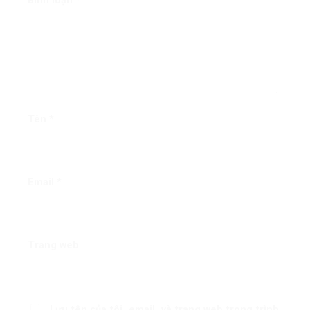
Bình luận
*
Tên
*
Email
*
Trang web
Lưu tên của tôi, email, và trang web trong trình