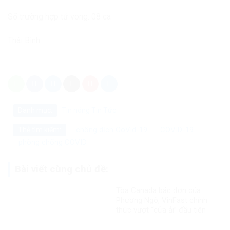
Số trường hợp tử vong: 08 ca
Thái Bình
Danh mục:
Tin nóng
Tin Tức
chống dịch CoVid-19
COVID-19
Thẻ tìm kiếm:
phòng chống COVID
Bài viết cùng chủ đề:
Tòa Canada bác đơn của
Phương Ngô, VinFast chính
thức vượt “cửa ải” đầu tiên
trong vụ kiện xuyên biên giới