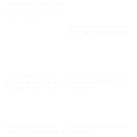
Thuật toán không biết thương
trẻ em: Vì sao nhiều quốc gia
đang tăng cường bảo vệ
người dưới 16 tuổi trên mạng
Không chỉ hạn chế, cần tạo
xã hội?
không gian mạng an toàn cho
trẻ em
Kết nối nguồn lực quốc tế
Mở rộng cơ hội tiếp cận dịch
phát triển kỹ năng, việc làm
vụ sức khỏe sinh sản cho nữ
bền vững cho thanh niên
công nhân
Bảo vệ trẻ em trước vòng
Quyền công dân trong thế giới
xoáy của thuật toán mạng xã
đầy chia rẽ