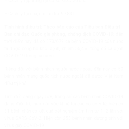
– Cách ly tập trung tại cơ sở khác: 20.645
– Cách ly tại nhà, nơi lưu trú: 97.831
Tình hình điều trị: Theo báo cáo của Tiểu ban Điều trị -
Ban chỉ đạo Quốc gia phòng, chống dịch COVID-19:
đến
thời điểm này đã có 378/672 ca bệnh COVID-19 của nước
ta được công bố khỏi bệnh, chiếm 56,4% tổng số ca bệnh
COVID-19 trong cả nước.
Riêng đối với bệnh nhân người nước ngoài, đến nay có 50
bệnh nhân mang quốc tịch nước ngoài đã được Việt Nam
điều trị khỏi.
Tính đến sáng ngày 5/8, trong số các bệnh nhân COVID-19
đang điều trị, theo dõi sức khoẻ tại các cơ sở y tế, hiện có
31 bệnh nhân có kết quả xét nghiệm âm tính từ 1- 2 lần với
virus SARS-CoV-2. Hiện còn 253 bệnh nhân dương tính với
virus gây COVID-19.