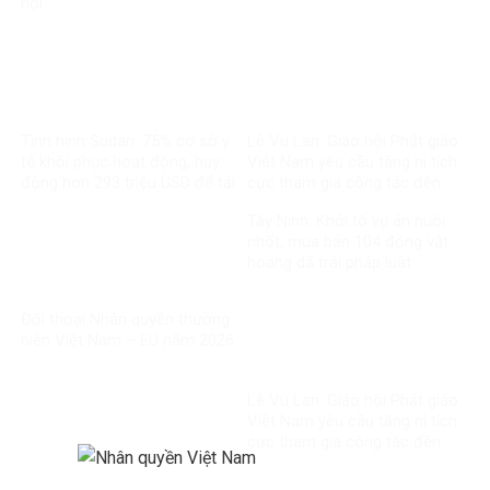
hội
Tình hình Sudan: 75% cơ sở y
Lễ Vu Lan: Giáo hội Phật giáo
tế khôi phục hoạt động, huy
Việt Nam yêu cầu tăng ni tích
động hơn 293 triệu USD để tái
cực tham gia công tác đền
thiết
ơn đáp nghĩa
Tây Ninh: Khởi tố vụ án nuôi
nhốt, mua bán 104 động vật
hoang dã trái pháp luật
Đối thoại Nhân quyền thường
niên Việt Nam – EU năm 2026
Lễ Vu Lan: Giáo hội Phật giáo
Việt Nam yêu cầu tăng ni tích
cực tham gia công tác đền
ơn đáp nghĩa