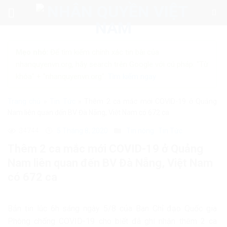
Skip
to
content
Mẹo nhỏ:
Để tìm kiếm chính xác tin bài của
nhanquyenvn.org, hãy search trên Google với cú pháp: "Từ
khóa" + "nhanquyenvn.org".
Tìm kiếm ngay
Trang chủ
»
Tin Tức
»
Thêm 2 ca mắc mới COVID-19 ở Quảng
Nam liên quan đến BV Đà Nẵng, Việt Nam có 672 ca
34744
5 Tháng 8, 2020
Tin nóng
Tin Tức
Thêm 2 ca mắc mới COVID-19 ở Quảng
Nam liên quan đến BV Đà Nẵng, Việt Nam
có 672 ca
Bản tin lúc 6h sáng ngày 5/8 của Ban Chỉ đạo Quốc gia
Phòng chống COVID-19 cho biết đã ghi nhận thêm 2 ca