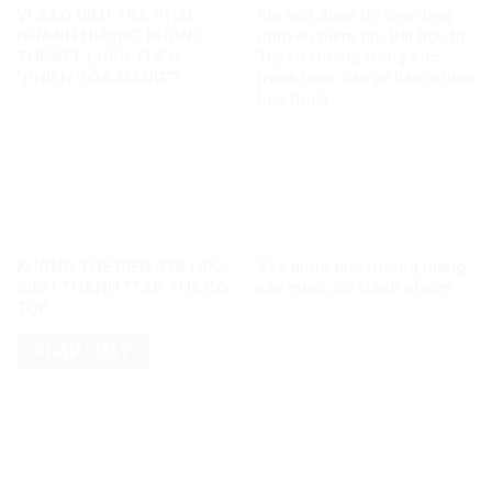
VÌ SAO ĐIỀU TRA PHẢI
Khi một điểm thi làm rung
NHANH NHƯNG KHÔNG
chuyển niềm tin: Bài học từ
THỂ KẾT LUẬN THEO
Tuyên Quang trong bức
“PHIÊN TÒA MẠNG”?
tranh toàn cầu về liêm chính
học thuật
KHÔNG THỂ BIẾN 328 HỌC
Xây dựng môi trường mạng
SINH THÀNH “TẬP THỂ CÓ
văn minh, có trách nhiệm
TỘI”
PHÁP LUẬT