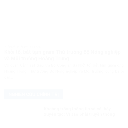
PHÁP LUẬT PHÁP LUẬT VIỆT NAM
Khởi tố, bắt tạm giam Thứ trưởng Bộ Nông nghiệp
và Môi trường Hoàng Trung
Cơ quan Cảnh sát điều tra Bộ Công an đã khởi tố, bắt tạm giam ông
Hoàng Trung, Thứ trưởng Bộ Nông nghiệp và Môi trường, cùng ba bị
can...
NGHIÊN CỨU CHÍNH TRỊ
Khoảng trống thông tin và cái bẫy
xuyên tạc: Vì sao phải truyền thông
nhanh trước Đại hội XIV?