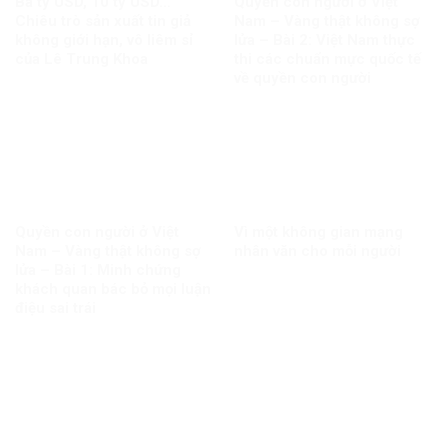
Ba tỷ USD, 10 tỷ USD…
Quyền con người ở Việt
Chiêu trò sản xuất tin giả
Nam – Vàng thật không sợ
không giới hạn, vô liêm sỉ
lửa – Bài 2: Việt Nam thực
của Lê Trung Khoa
thi các chuẩn mực quốc tế
về quyền con người
Quyền con người ở Việt
Vì một không gian mạng
Nam – Vàng thật không sợ
nhân văn cho mỗi người
lửa – Bài 1: Minh chứng
khách quan bác bỏ mọi luận
điệu sai trái