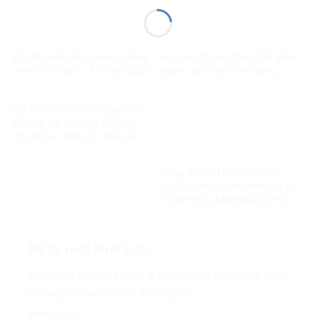
Đối thoại Nhân quyền thường
Hợp lực đa bên thúc đẩy giảm
niên Việt Nam – EU năm 2026
nghèo đa chiều bền vững
Dự kiến nhiều chính sách ưu
tiên hỗ trợ học tập đối với
người học dân tộc thiểu số
rất ít người
Tổng thư ký LHQ: ‘Hãy tiếp
tục thực hiện tầm nhìn của cố
Tổng thống Mandela về một
thế giới công bằng, toàn diện,
bình đẳng và hòa bình’
Để lại một bình luận
Email của bạn sẽ không được hiển thị công khai.
Các
trường bắt buộc được đánh dấu
*