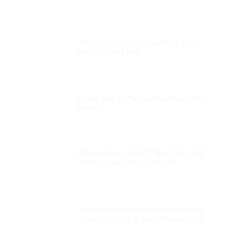
độc. Đã cô độc thì chẳng việc gì thành
công”.
THÚC ĐẨY TỰ CHỦ ĐẠI HỌC:BẮT
NHỊP XU THẾ MỚI
Vì sao chủ đề “tin giả” trở thành “hót
trend”?
NHẬN THỨC MỚI VỀ “ĐỨC” VÀ “TÀI”
TRONG XÂY DỰNG CÁN BỘ
Thách thức về quyền con người của
Trung Quốc Kỳ 3: Điểm nhấn về phát