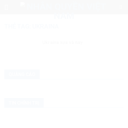
Skip
to
content
THẺ TAG:
UKRAINA
Ukraina xưa và nay
QUẢNG CÁO
TIN CHÍNH TRỊ