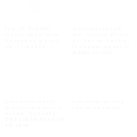
Ba tỷ USD, 10 tỷ USD…
Quyền con người ở Việt
Chiêu trò sản xuất tin giả
Nam – Vàng thật không sợ
không giới hạn, vô liêm sỉ
lửa – Bài 2: Việt Nam thực
của Lê Trung Khoa
thi các chuẩn mực quốc tế
về quyền con người
Quyền con người ở Việt
Vì một không gian mạng
Nam – Vàng thật không sợ
nhân văn cho mỗi người
lửa – Bài 1: Minh chứng
khách quan bác bỏ mọi luận
điệu sai trái