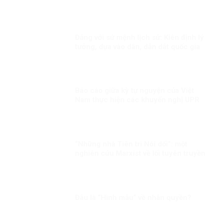
triển con người
Đảng với sứ mệnh lịch sử: Kiên định lý
tưởng, dựa vào dân, dẫn dắt quốc gia
bước vào kỷ nguyên phát triển mới!
Báo cáo giữa kỳ tự nguyện của Việt
Nam thực hiện các khuyến nghị UPR
chu kỳ III Kỳ 1: LHQ đánh giá cao Việt
Nam đã chủ động đương đầu với các
thách thức trong bảo đảm quyền con
người
“Những nhà Tiên tri Nói dối”: một
nghiên cứu Marxist về lối tuyên truyền
dân túy
Đâu là “Hình mẫu” về nhân quyền?