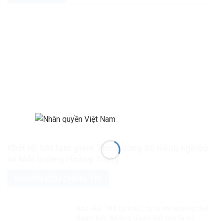
Khởi tố, bắt tạm giam Thứ trưởng Bộ Nông nghiệp
và Môi trường Hoàng Trung
NGHIÊN CỨU CHÍNH TRỊ
Bác Hồ: “Đã tự kiêu, tự ái thì không thể
đoàn kết. Không đoàn kết tức là cô