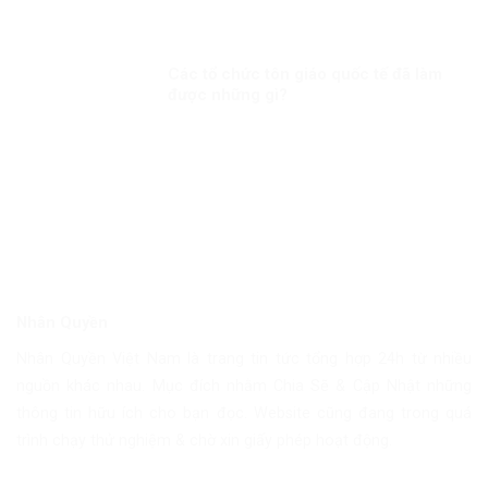
Các tổ chức tôn giáo quốc tế đã làm
được những gì?
Nhân Quyền
Nhân Quyền Việt Nam là trang tin tức tổng hợp 24h từ nhiều
nguồn khác nhau. Mục đích nhằm Chia Sẽ & Cập Nhật những
thông tin hữu ích cho bạn đọc. Website cũng đang trong quá
trình chạy thử nghiệm & chờ xin giấy phép hoạt động.