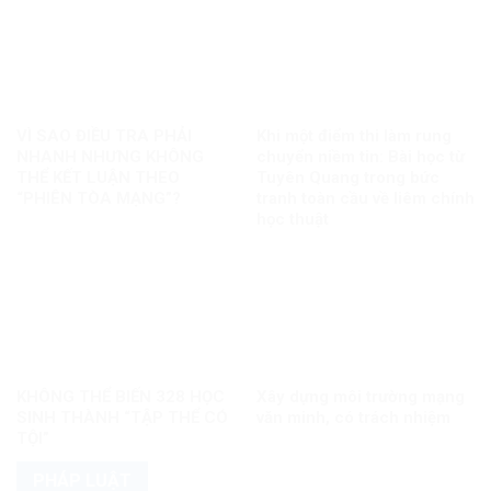
VÌ SAO ĐIỀU TRA PHẢI
Khi một điểm thi làm rung
NHANH NHƯNG KHÔNG
chuyển niềm tin: Bài học từ
THỂ KẾT LUẬN THEO
Tuyên Quang trong bức
“PHIÊN TÒA MẠNG”?
tranh toàn cầu về liêm chính
học thuật
KHÔNG THỂ BIẾN 328 HỌC
Xây dựng môi trường mạng
SINH THÀNH “TẬP THỂ CÓ
văn minh, có trách nhiệm
TỘI”
PHÁP LUẬT