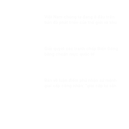
ĐỂ BẢO VỆ NGƯỜI TỐ CÁO
Việt Nam chúng ta đang ở đâu trên
bản đồ phát triển của thế giới và khu
vực?
Giải quyết các tranh chấp Biển Đông
bằng chuẩn mực quốc tế
Bàn về luận điểm phủ nhận sứ mệnh
giai cấp công nhân: “giai cấp tư sản
ngày nay không còn bóc lột công
nhân mà “bóc lột máy móc”?!