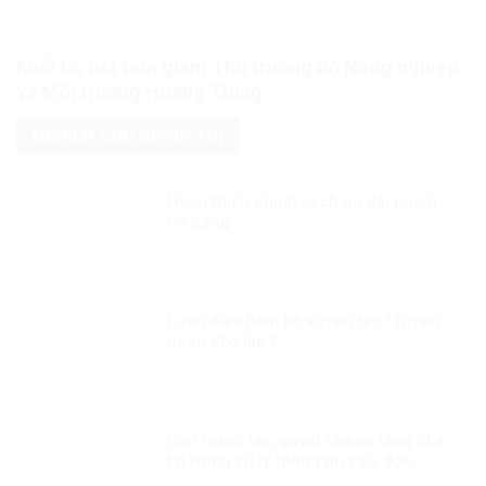
Khởi tố, bắt tạm giam Thứ trưởng Bộ Nông nghiệp
và Môi trường Hoàng Trung
NGHIÊN CỨU CHÍNH TRỊ
Hoàn thiện chính sách ưu đãi người
có công
Luận điệu hàm hồ xuyên tạc “Tuyên
ngôn độc lập”!
Cần mạnh tay, quyết tâm và tăng chế
tài trong xử lý thông tin xấu, độc