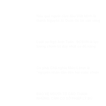
Nếu quả người cầm đầu Việt Minh là
thánh Nguyễn Ái Quốc thì tôi sẵn sàng
thoái vị ngay
Luật sư Ngô Anh Tuấn: ĐCSVN là lực
lượng chính trị duy nhất có đủ năng
lực để quản trị Việt Nam
Có phải Chủ nghĩa Mác-Lênin là
“nguyên nhân dẫn đến hai cuộc chiến
tranh với Pháp và Mỹ”!?!
BẢO VỆ NGƯỜI TỐ CÁO THAM
NHŨNG: CẦN CƠ SỞ PHÁP LÝ ĐỦ
MẠNH. Kỳ 1: HÀNH LANG PHÁP LÝ