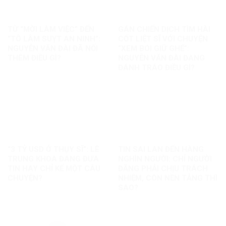
TỪ “MỜI LÀM VIỆC” ĐẾN
GÁN CHIẾN DỊCH TÌM HÀI
“TÔ LÂM SUỴT AN NINH”:
CỐT LIỆT SĨ VỚI CHUYỆN
NGUYỄN VĂN ĐÀI ĐÃ NỐI
“XEM BÓI GIỮ GHẾ”:
THÊM ĐIỀU GÌ?
NGUYỄN VĂN ĐÀI ĐANG
ĐÁNH TRÁO ĐIỀU GÌ?
“3 TỶ USD Ở THỤY SĨ”: LÊ
TIN SAI LAN ĐẾN HÀNG
TRUNG KHOA ĐANG ĐƯA
NGHÌN NGƯỜI: CHỈ NGƯỜI
TIN HAY CHỈ KỂ MỘT CÂU
ĐĂNG PHẢI CHỊU TRÁCH
CHUYỆN?
NHIỆM, CÒN NỀN TẢNG THÌ
SAO?