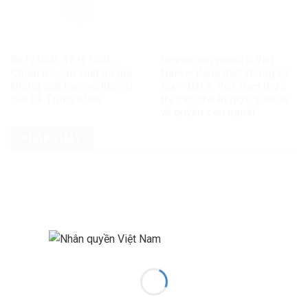
Ba tỷ USD, 10 tỷ USD…
Quyền con người ở Việt
Chiêu trò sản xuất tin giả
Nam – Vàng thật không sợ
không giới hạn, vô liêm sỉ
lửa – Bài 2: Việt Nam thực
của Lê Trung Khoa
thi các chuẩn mực quốc tế
về quyền con người
PHÁP LUẬT