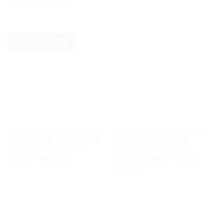
TIN CHÍNH TRỊ
TỪ BẢN ÁN NĂM 2007 ĐẾN
LẤY GEN Z NEPAL ĐỂ KÊU
BẢN ÁN NĂM 2025: HỒ SƠ
GỌI GEN Z VIỆT NAM
CÔNG KHAI NÓI GÌ VỀ
“ĐỨNG DẬY”: MỖI ĐẤT
NGUYỄN VĂN ĐÀI?
NƯỚC KHÔNG PHẢI MỘT
BẢN SAO