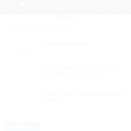
Skip
to
content
THẺ TAG:
TRỘM CƯỚP
Nạn trộm cướp ở Mỹ!
Đột nhập tiệm vàng ở Sơn Tây, tên
trộm ‘khoắng’ 350 cây vàng
36 giờ truy bắt 2 tên cướp ngân hàng
ở Hà Nội
QUẢNG CÁO