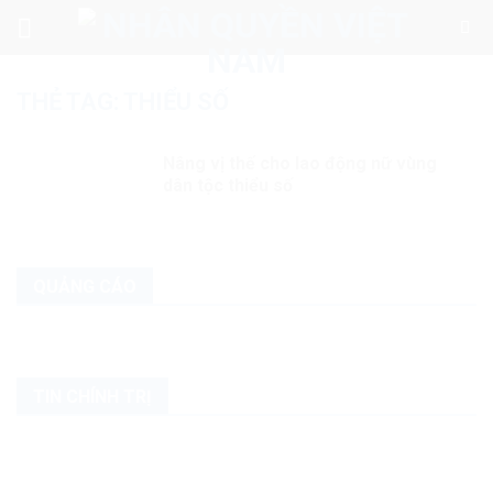
Skip
to
content
THẺ TAG:
THIỂU SỐ
Nâng vị thế cho lao động nữ vùng
dân tộc thiểu số
QUẢNG CÁO
TIN CHÍNH TRỊ