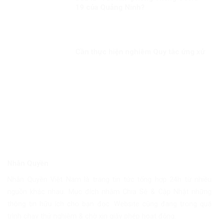
19 của Quảng Ninh?
Cần thực hiện nghiêm Quy tắc ứng xử
Nhân Quyền
Nhân Quyền Việt Nam là trang tin tức tổng hợp 24h từ nhiều
nguồn khác nhau. Mục đích nhằm Chia Sẽ & Cập Nhật những
thông tin hữu ích cho bạn đọc. Website cũng đang trong quá
trình chạy thử nghiệm & chờ xin giấy phép hoạt động.