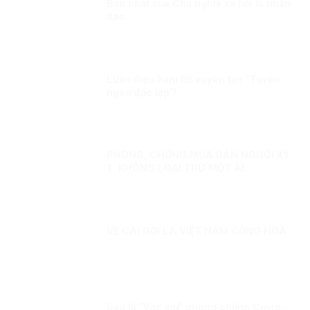
Bản chất của Chủ nghĩa xã hội là nhân
đạo
Luận điệu hàm hồ xuyên tạc “Tuyên
ngôn độc lập”!
PHÒNG, CHỐNG MUA BÁN NGƯỜI KỲ
1: KHÔNG LOẠI TRỪ MỘT AI
VỀ CÁI GỌI LÀ VIỆT NAM CỘNG HOÀ
Đâu là “Vắc xin” phòng chống Covid-