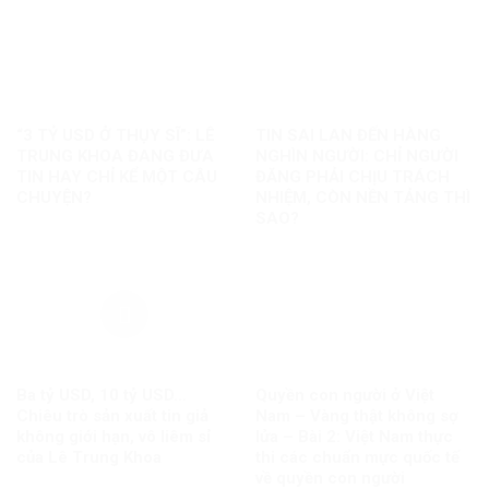
“3 TỶ USD Ở THỤY SĨ”: LÊ
TIN SAI LAN ĐẾN HÀNG
TRUNG KHOA ĐANG ĐƯA
NGHÌN NGƯỜI: CHỈ NGƯỜI
TIN HAY CHỈ KỂ MỘT CÂU
ĐĂNG PHẢI CHỊU TRÁCH
CHUYỆN?
NHIỆM, CÒN NỀN TẢNG THÌ
SAO?
Ba tỷ USD, 10 tỷ USD…
Quyền con người ở Việt
Chiêu trò sản xuất tin giả
Nam – Vàng thật không sợ
không giới hạn, vô liêm sỉ
lửa – Bài 2: Việt Nam thực
của Lê Trung Khoa
thi các chuẩn mực quốc tế
về quyền con người