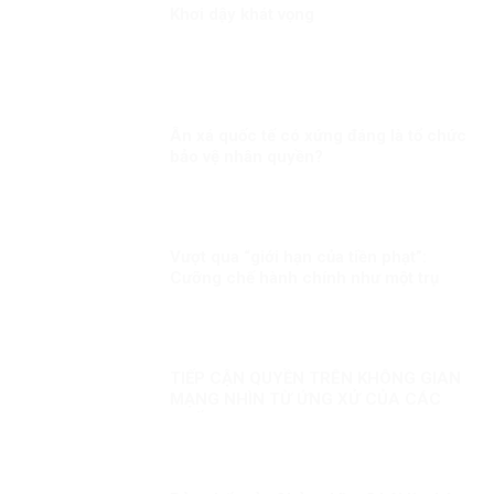
Khơi dậy khát vọng
Ân xá quốc tế có xứng đáng là tổ chức
bảo vệ nhân quyền?
Vượt qua “giới hạn của tiền phạt”:
Cưỡng chế hành chính như một trụ
cột bảo đảm thực thi pháp luật trong
quản trị hiện đại
TIẾP CẬN QUYỀN TRÊN KHÔNG GIAN
MẠNG NHÌN TỪ ỨNG XỬ CỦA CÁC
QUỐC GIA