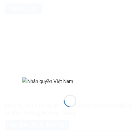
PHÁP LUẬT
Khởi tố, bắt tạm giam Thứ trưởng Bộ Nông nghiệp
và Môi trường Hoàng Trung
NGHIÊN CỨU CHÍNH TRỊ