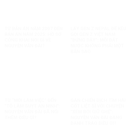
TỪ BẢN ÁN NĂM 2007 ĐẾN
LẤY GEN Z NEPAL ĐỂ KÊU
BẢN ÁN NĂM 2025: HỒ SƠ
GỌI GEN Z VIỆT NAM
CÔNG KHAI NÓI GÌ VỀ
“ĐỨNG DẬY”: MỖI ĐẤT
NGUYỄN VĂN ĐÀI?
NƯỚC KHÔNG PHẢI MỘT
BẢN SAO
TỪ “MỜI LÀM VIỆC” ĐẾN
GÁN CHIẾN DỊCH TÌM HÀI
“TÔ LÂM SUỴT AN NINH”:
CỐT LIỆT SĨ VỚI CHUYỆN
NGUYỄN VĂN ĐÀI ĐÃ NỐI
“XEM BÓI GIỮ GHẾ”:
THÊM ĐIỀU GÌ?
NGUYỄN VĂN ĐÀI ĐANG
ĐÁNH TRÁO ĐIỀU GÌ?