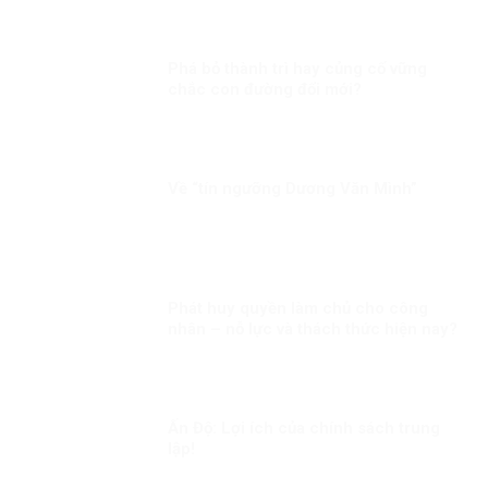
Phá bỏ thành trì hay củng cố vững
chắc con đường đổi mới?
Về “tín ngưỡng Dương Văn Mình”
Phát huy quyền làm chủ cho công
nhân – nỗ lực và thách thức hiện nay?
Ấn Độ: Lợi ích của chính sách trung
lập!