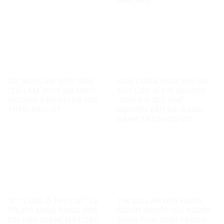
BẢN SAO
TỪ “MỜI LÀM VIỆC” ĐẾN
GÁN CHIẾN DỊCH TÌM HÀI
“TÔ LÂM SUỴT AN NINH”:
CỐT LIỆT SĨ VỚI CHUYỆN
NGUYỄN VĂN ĐÀI ĐÃ NỐI
“XEM BÓI GIỮ GHẾ”:
THÊM ĐIỀU GÌ?
NGUYỄN VĂN ĐÀI ĐANG
ĐÁNH TRÁO ĐIỀU GÌ?
“3 TỶ USD Ở THỤY SĨ”: LÊ
TIN SAI LAN ĐẾN HÀNG
TRUNG KHOA ĐANG ĐƯA
NGHÌN NGƯỜI: CHỈ NGƯỜI
TIN HAY CHỈ KỂ MỘT CÂU
ĐĂNG PHẢI CHỊU TRÁCH