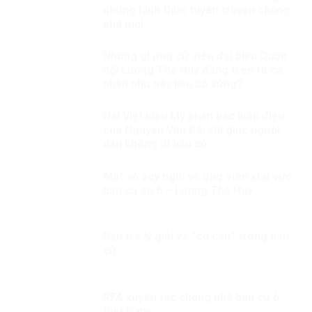
những hình thức tuyên truyền chống
phá mới
Những gì ứng cử viên đại biểu Quốc
hội Lương Thế Huy đăng trên fb cá
nhân như này liệu có xứng?
Hai Việt kiều Mỹ phản bác luận điệu
của Nguyễn Văn Đài xúi giục người
dân không đi bầu cử
Một số suy nghĩ về ứng viên khu vực
bầu cử số 6 – Lương Thế Huy
Bạn trẻ lý giải về “cơ cấu” trong bầu
cử
RFA xuyên tạc chống phá bầu cử ở
Việt Nam