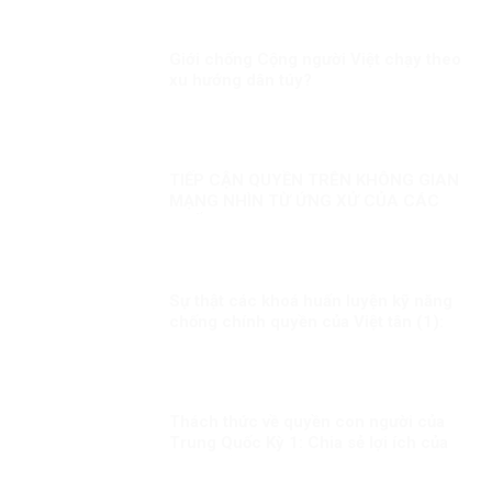
Giới chống Cộng người Việt chạy theo
xu hướng dân túy?
TIẾP CẬN QUYỀN TRÊN KHÔNG GIAN
MẠNG NHÌN TỪ ỨNG XỬ CỦA CÁC
QUỐC GIA
Sự thật các khoá huấn luyện kỹ năng
chống chính quyền của Việt tân (1):
Thủ đoạn lừa phỉnh, mua chuộc người
tham gia!
Thách thức về quyền con người của
Trung Quốc Kỳ 1: Chia sẻ lợi ích của
phát triển đồng đều hơn cho người
dân