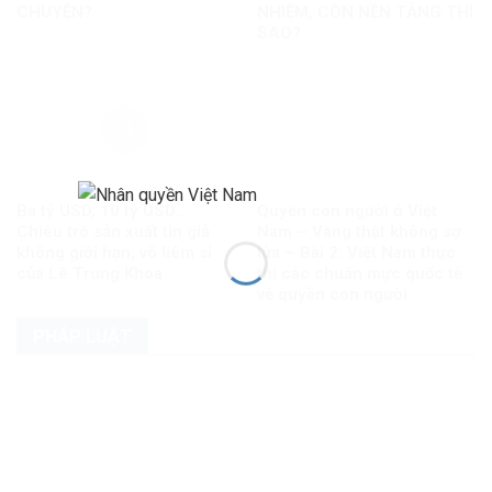
CHUYỆN?
NHIỆM, CÒN NỀN TẢNG THÌ
SAO?
Ba tỷ USD, 10 tỷ USD…
Quyền con người ở Việt
Chiêu trò sản xuất tin giả
Nam – Vàng thật không sợ
không giới hạn, vô liêm sỉ
lửa – Bài 2: Việt Nam thực
của Lê Trung Khoa
thi các chuẩn mực quốc tế
về quyền con người
PHÁP LUẬT