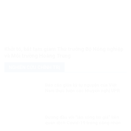
Khởi tố, bắt tạm giam Thứ trưởng Bộ Nông nghiệp
và Môi trường Hoàng Trung
NGHIÊN CỨU CHÍNH TRỊ
Báo cáo giữa kỳ tự nguyện của Việt
Nam thực hiện các khuyến nghị UPR
chu kỳ III Kỳ 2: “Việt Nam sẽ thành
công trong việc gắn kết sứ mệnh bảo
đảm quyền con người với nỗ lực
phòng chống COVID-19”
Đương đầu với “làn sóng tin giả” liên
quan dịch Covid-19 trong công nhân