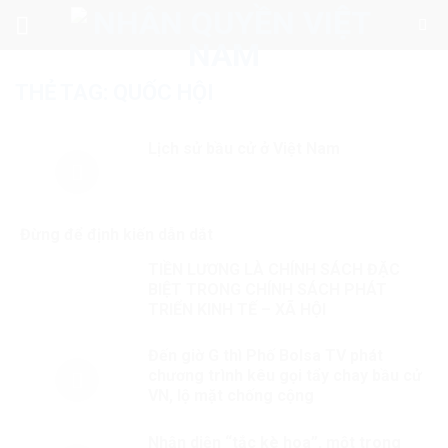
Skip
to
content
THẺ TAG:
QUỐC HỘI
Lịch sử bầu cử ở Việt Nam
Đừng để định kiến dẫn dắt
TIỀN LƯƠNG LÀ CHÍNH SÁCH ĐẶC
BIỆT TRONG CHÍNH SÁCH PHÁT
TRIỂN KINH TẾ – XÃ HỘI
Đến giờ G thì Phố Bolsa TV phát
chương trình kêu gọi tẩy chay bầu cử
VN, lộ mặt chống cộng
Nhận diện “tắc kè hoa”, một trong