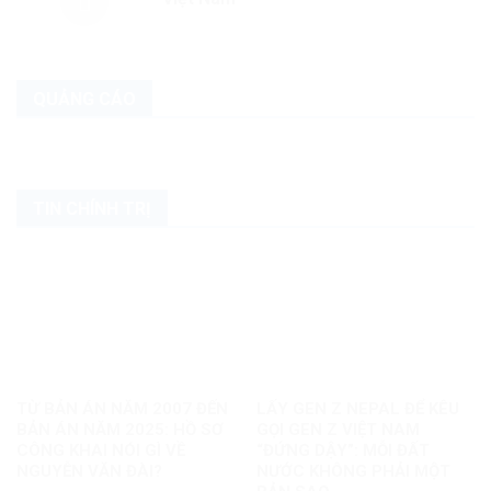
QUẢNG CÁO
TIN CHÍNH TRỊ
TỪ BẢN ÁN NĂM 2007 ĐẾN
LẤY GEN Z NEPAL ĐỂ KÊU
BẢN ÁN NĂM 2025: HỒ SƠ
GỌI GEN Z VIỆT NAM
CÔNG KHAI NÓI GÌ VỀ
“ĐỨNG DẬY”: MỖI ĐẤT
NGUYỄN VĂN ĐÀI?
NƯỚC KHÔNG PHẢI MỘT