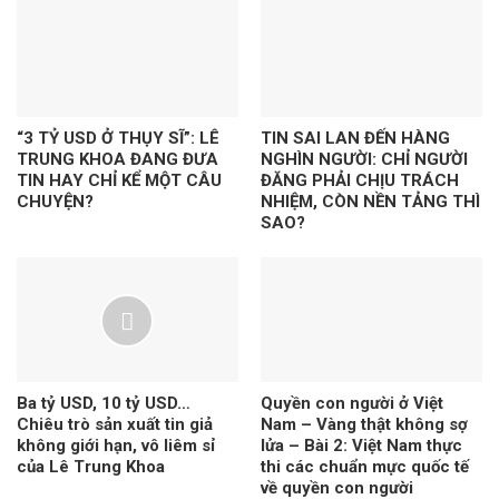
“3 TỶ USD Ở THỤY SĨ”: LÊ
TIN SAI LAN ĐẾN HÀNG
TRUNG KHOA ĐANG ĐƯA
NGHÌN NGƯỜI: CHỈ NGƯỜI
TIN HAY CHỈ KỂ MỘT CÂU
ĐĂNG PHẢI CHỊU TRÁCH
CHUYỆN?
NHIỆM, CÒN NỀN TẢNG THÌ
SAO?
Ba tỷ USD, 10 tỷ USD…
Quyền con người ở Việt
Chiêu trò sản xuất tin giả
Nam – Vàng thật không sợ
không giới hạn, vô liêm sỉ
lửa – Bài 2: Việt Nam thực
của Lê Trung Khoa
thi các chuẩn mực quốc tế
về quyền con người