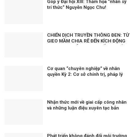
Góp ý Đại hội XIII: Thảm họa “nhân sỹ
trí thức” Nguyễn Ngọc Chu!
CHIẾN DỊCH TRUYỀN THÔNG ĐEN: TỪ
GIEO MẦM CHIA RẼ ĐẾN KÍCH ĐỘNG
BẠO LOẠN – ÂM MƯU CHỐNG PHÁ
CÓ HỆ THỐNG CỦA VIỆT TÂN VÀ
BĂNG ĐẢNG
Cơ quan “chuyên nghiệp” về nhân
quyền Kỳ 2: Cơ sở chính trị, pháp lý
cho việc xây dựng CQNQQG ở Việt
Nam
Nhận thức mới về giai cấp công nhân
và những luận điệu xuyên tạc bản
chất giai cấp công nhân hiện nay
Phát triển không đánh đổi môi trường