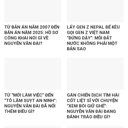
TỪ BẢN ÁN NĂM 2007 ĐẾN
LẤY GEN Z NEPAL ĐỂ KÊU
BẢN ÁN NĂM 2025: HỒ SƠ
GỌI GEN Z VIỆT NAM
CÔNG KHAI NÓI GÌ VỀ
“ĐỨNG DẬY”: MỖI ĐẤT
NGUYỄN VĂN ĐÀI?
NƯỚC KHÔNG PHẢI MỘT
BẢN SAO
TỪ “MỜI LÀM VIỆC” ĐẾN
GÁN CHIẾN DỊCH TÌM HÀI
“TÔ LÂM SUỴT AN NINH”:
CỐT LIỆT SĨ VỚI CHUYỆN
NGUYỄN VĂN ĐÀI ĐÃ NỐI
“XEM BÓI GIỮ GHẾ”:
THÊM ĐIỀU GÌ?
NGUYỄN VĂN ĐÀI ĐANG
ĐÁNH TRÁO ĐIỀU GÌ?