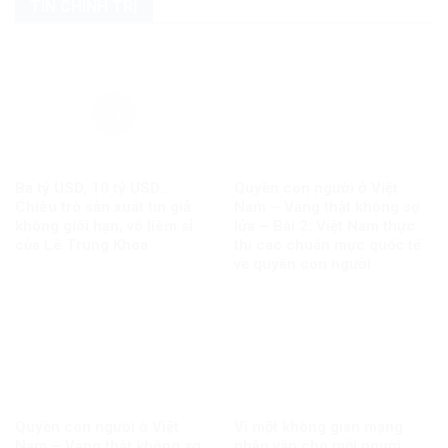
TIN CHÍNH TRỊ
Ba tỷ USD, 10 tỷ USD…
Quyền con người ở Việt
Chiêu trò sản xuất tin giả
Nam – Vàng thật không sợ
không giới hạn, vô liêm sỉ
lửa – Bài 2: Việt Nam thực
của Lê Trung Khoa
thi các chuẩn mực quốc tế
về quyền con người
Quyền con người ở Việt
Vì một không gian mạng
Nam – Vàng thật không sợ
nhân văn cho mỗi người