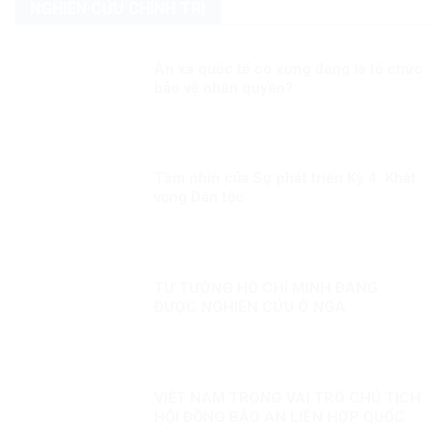
NGHIÊN CỨU CHÍNH TRỊ
Ân xá quốc tế có xứng đáng là tổ chức
bảo vệ nhân quyền?
Tầm nhìn của Sự phát triển Kỳ 4: Khát
vọng Dân tộc
TƯ TƯỞNG HỒ CHÍ MINH ĐANG
ĐƯỢC NGHIÊN CỨU Ở NGA
VIỆT NAM TRONG VAI TRÒ CHỦ TỊCH
HỘI ĐỒNG BẢO AN LIÊN HỢP QUỐC
KỲ 1: HÒA BÌNH, AN NINH VÀ QUYỀN