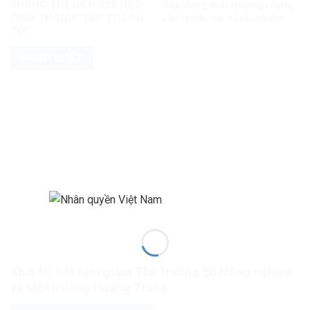
KHÔNG THỂ BIẾN 328 HỌC
Xây dựng môi trường mạng
SINH THÀNH “TẬP THỂ CÓ
văn minh, có trách nhiệm
TỘI”
PHÁP LUẬT
Khởi tố, bắt tạm giam Thứ trưởng Bộ Nông nghiệp
và Môi trường Hoàng Trung