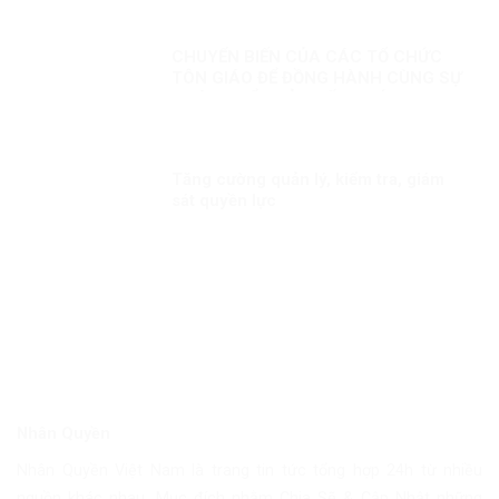
CHUYỂN BIẾN CỦA CÁC TỔ CHỨC
TÔN GIÁO ĐỂ ĐỒNG HÀNH CÙNG SỰ
PHÁT TRIỂN CỦA ĐẤT NƯỚC
Tăng cường quản lý, kiểm tra, giám
sát quyền lực
Nhân Quyền
Nhân Quyền Việt Nam là trang tin tức tổng hợp 24h từ nhiều
nguồn khác nhau. Mục đích nhằm Chia Sẽ & Cập Nhật những