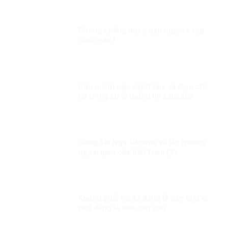
CON NGƯỜI
Phòng chống buôn bán người bằng
cách nào?
Cần mạnh tay, quyết tâm và tăng chế
tài trong xử lý thông tin xấu, độc
Xung đột Nga-Ukraine và lập trường
ngoại giao của Việt Nam (2)
Không phải cứ đa đảng là dân chủ và
một đảng là mất dân chủ