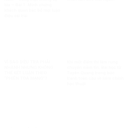
lửa – Bài 1: Minh chứng
khách quan bác bỏ mọi luận
điệu sai trái
VÌ SAO ĐIỀU TRA PHẢI
Khi một điểm thi làm rung
NHANH NHƯNG KHÔNG
chuyển niềm tin: Bài học từ
THỂ KẾT LUẬN THEO
Tuyên Quang trong bức
“PHIÊN TÒA MẠNG”?
tranh toàn cầu về liêm chính
học thuật