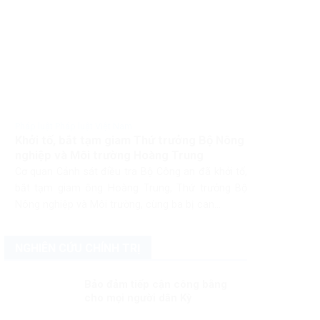
Pháp luật Pháp luật Việt Nam
Khởi tố, bắt tạm giam Thứ trưởng Bộ Nông
nghiệp và Môi trường Hoàng Trung
Cơ quan Cảnh sát điều tra Bộ Công an đã khởi tố,
bắt tạm giam ông Hoàng Trung, Thứ trưởng Bộ
Nông nghiệp và Môi trường, cùng ba bị can...
NGHIÊN CỨU CHÍNH TRỊ
Bảo đảm tiếp cận công bằng
cho mọi người dân Kỳ
1:Vaccine COVID-19 – đặc