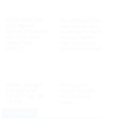
VÌ SAO ĐIỀU TRA
Khi một điểm thi làm
PHẢI NHANH
rung chuyển niềm
NHƯNG KHÔNG THỂ
tin: Bài học từ Tuyên
KẾT LUẬN THEO
Quang trong bức
“PHIÊN TÒA
tranh toàn cầu về
MẠNG”?
liêm chính học thuật
KHÔNG THỂ BIẾN
Xây dựng môi
328 HỌC SINH
trường mạng văn
THÀNH “TẬP THỂ
minh, có trách
CÓ TỘI”
nhiệm
PHÁP LUẬT