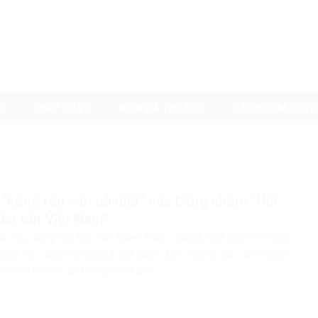
I
PHÁP LUẬT
NHÌN RA THẾ GIỚI
CÁC NHÓM QUYỀ
ò “cõng rắn cắn gà nhà” của băng nhóm “Hội
iên tôn Việt Nam”
là “Hội đồng liên tôn Việt Nam” thực chất là một nhóm những
nghề tôn giáo chống phá đất nước điên cuồng, núp dưới danh
 tranh cho tự do tôn giáo và dân...