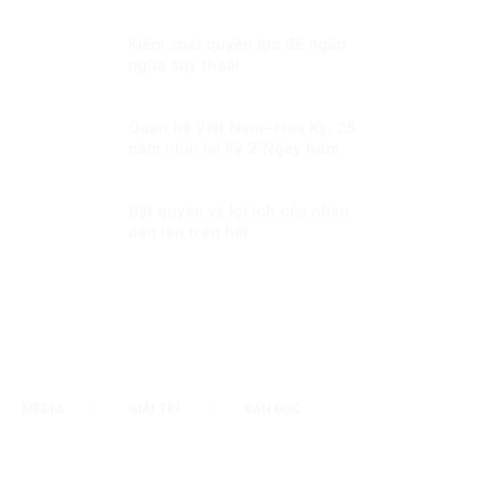
công nhân
Kiểm soát quyền lực để ngăn
ngừa suy thoái
Quan hệ Việt Nam–Hoa Kỳ, 25
năm nhìn lại Kỳ 2″Ngày hôm
nay, tôi tuyên bố bình thường
hóa quan hệ ngoại giao với Việt
Nam”
Đặt quyền và lợi ích của nhân
dân lên trên hết
MEDIA
GIẢI TRÍ
BẠN ĐỌC