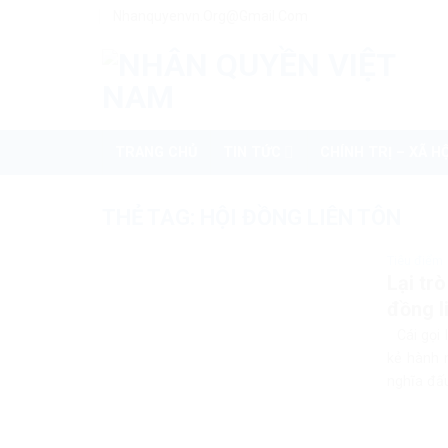
Skip
Nhanquyenvn.org@gmail.com
to
content
TRANG CHỦ
TIN TỨC
CHÍNH TRỊ – XÃ HỘ
THẺ TAG:
HỘI ĐỒNG LIÊN TÔN
Tiêu điểm
Lại tr
đồng l
Cái gọi 
kẻ hành 
nghĩa đấu