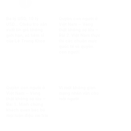
Ba tỷ USD, 10 tỷ
Quyền con người ở
USD… Chiêu trò sản
Việt Nam – Vàng
xuất tin giả không
thật không sợ lửa –
giới hạn, vô liêm sỉ
Bài 2: Việt Nam thực
của Lê Trung Khoa
thi các chuẩn mực
quốc tế về quyền
con người
Quyền con người ở
Vì một không gian
Việt Nam – Vàng
mạng nhân văn cho
thật không sợ lửa –
mỗi người
Bài 1: Minh chứng
khách quan bác bỏ
mọi luận điệu sai trái