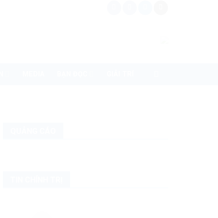
N
MEDIA
BẠN ĐỌC
GIẢI TRÍ
QUẢNG CÁO
TIN CHÍNH TRỊ