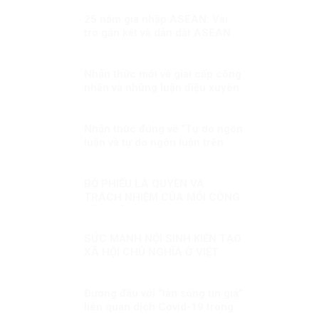
quyền của người giàu?
25 năm gia nhập ASEAN: Vai
trò gắn kết và dẫn dắt ASEAN
Nhận thức mới về giai cấp công
nhân và những luận điệu xuyên
tạc bản chất giai cấp công
nhân hiện nay
Nhận thức đúng về “Tự do ngôn
luận và tự do ngôn luận trên
mạng xã hội”
BỎ PHIẾU LÀ QUYỀN VÀ
TRÁCH NHIỆM CỦA MỖI CÔNG
DÂN VIỆT NAM
SỨC MẠNH NỘI SINH KIẾN TẠO
XÃ HỘI CHỦ NGHĨA Ở VIỆT
NAM
Đương đầu với “làn sóng tin giả”
liên quan dịch Covid-19 trong