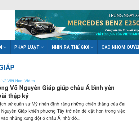
I
PHÁP LUẬT
NHÌN RA THẾ GIỚI
CÁC NHÓM QUYỀ
GIÁP
ói về Việt Nam Video
ớng Võ Nguyên Giáp giúp châu Á bình yên
vài thập kỷ
lịch sử quân sự Mỹ nhận định rằng những chiến thắng của đại
 Nguyên Giáp khiến phương Tây trở nên dè dặt hơn trong việc
 vào những xung đột ở châu Á, nhờ đó...