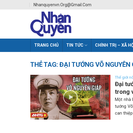
Skip
Nhanquyenvn.org@gmail.com
to
content
TRANG CHỦ
TIN TỨC
CHÍNH TRỊ – XÃ HỘ
THẺ TAG:
ĐẠI TƯỚNG VÕ NGUYÊN 
Thế giới n
Đại tư
trong 
Một nhà 
tướng Võ
can thiệp