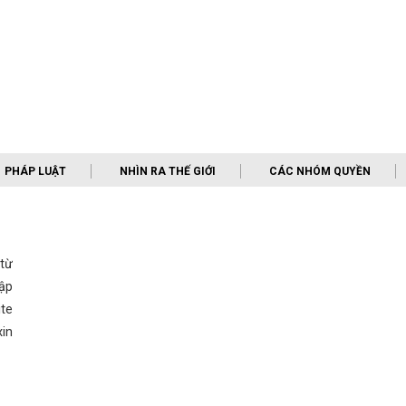
PHÁP LUẬT
NHÌN RA THẾ GIỚI
CÁC NHÓM QUYỀN
 từ
ập
te
in