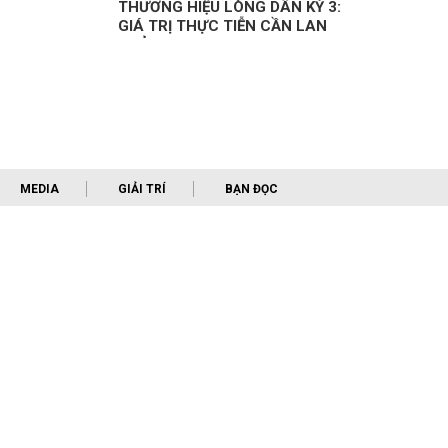
THƯƠNG HIỆU LÒNG DÂN KỲ 3:
GIÁ TRỊ THỰC TIỄN CẦN LAN
TOẢ
MEDIA
GIẢI TRÍ
BẠN ĐỌC