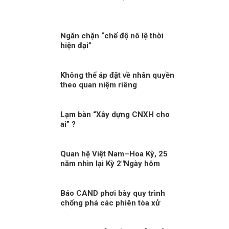
Ngăn chặn “chế độ nô lệ thời
hiện đại”
Không thể áp đặt về nhân quyền
theo quan niệm riêng
Lạm bàn “Xây dựng CNXH cho
ai” ?
Quan hệ Việt Nam–Hoa Kỳ, 25
năm nhìn lại Kỳ 2″Ngày hôm
nay, tôi tuyên bố bình thường
hóa quan hệ ngoại giao với Việt
Nam”
Báo CAND phơi bày quy trình
chống phá các phiên tòa xử
phản động!