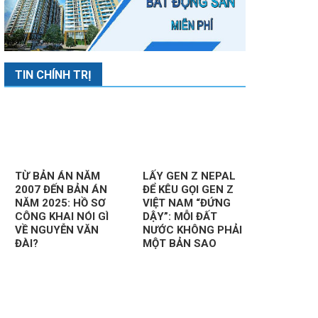
TIN CHÍNH TRỊ
TỪ BẢN ÁN NĂM
LẤY GEN Z NEPAL
2007 ĐẾN BẢN ÁN
ĐỂ KÊU GỌI GEN Z
NĂM 2025: HỒ SƠ
VIỆT NAM “ĐỨNG
CÔNG KHAI NÓI GÌ
DẬY”: MỖI ĐẤT
VỀ NGUYỄN VĂN
NƯỚC KHÔNG PHẢI
ĐÀI?
MỘT BẢN SAO