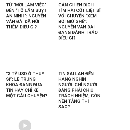
TỪ “MỜI LÀM VIỆC”
GÁN CHIẾN DỊCH
ĐẾN “TÔ LÂM SUỴT
TÌM HÀI CỐT LIỆT SĨ
AN NINH”: NGUYỄN
VỚI CHUYỆN “XEM
VĂN ĐÀI ĐÃ NỐI
BÓI GIỮ GHẾ”:
THÊM ĐIỀU GÌ?
NGUYỄN VĂN ĐÀI
ĐANG ĐÁNH TRÁO
ĐIỀU GÌ?
“3 TỶ USD Ở THỤY
TIN SAI LAN ĐẾN
SĨ”: LÊ TRUNG
HÀNG NGHÌN
KHOA ĐANG ĐƯA
NGƯỜI: CHỈ NGƯỜI
TIN HAY CHỈ KỂ
ĐĂNG PHẢI CHỊU
MỘT CÂU CHUYỆN?
TRÁCH NHIỆM, CÒN
NỀN TẢNG THÌ
SAO?