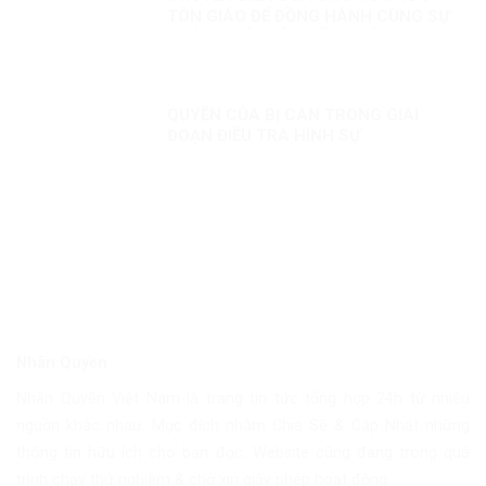
TÔN GIÁO ĐỂ ĐỒNG HÀNH CÙNG SỰ
PHÁT TRIỂN CỦA ĐẤT NƯỚC
QUYỀN CỦA BỊ CAN TRONG GIAI
ĐOẠN ĐIỀU TRA HÌNH SỰ
Nhân Quyền
Nhân Quyền Việt Nam là trang tin tức tổng hợp 24h từ nhiều
nguồn khác nhau. Mục đích nhằm Chia Sẽ & Cập Nhật những
thông tin hữu ích cho bạn đọc. Website cũng đang trong quá
trình chạy thử nghiệm & chờ xin giấy phép hoạt động.