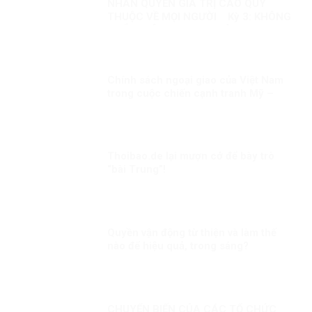
NHÂN QUYỀN GIÁ TRỊ CAO QUÝ
THUỘC VỀ MỌI NGƯỜI Kỳ 3: KHÔNG
THỂ XUYÊN TẠC SỰ THẬT
Chính sách ngoại giao của Việt Nam
trong cuộc chiến cạnh tranh Mỹ –
Trung Quốc – Nga
Thoibao.de lại mượn cớ để bày trò
“bài Trung”!
Quyền vận động từ thiện và làm thế
nào để hiệu quả, trong sáng?
CHUYỂN BIẾN CỦA CÁC TỔ CHỨC