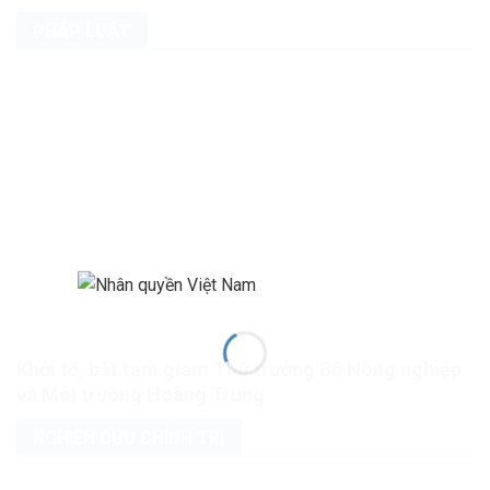
PHÁP LUẬT
Khởi tố, bắt tạm giam Thứ trưởng Bộ Nông nghiệp
và Môi trường Hoàng Trung
NGHIÊN CỨU CHÍNH TRỊ