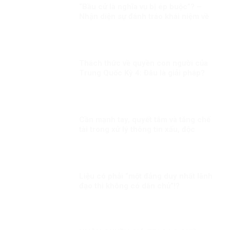
“Bầu cử là nghĩa vụ bị ép buộc”? –
Nhận diện sự đánh tráo khái niệm về
quyền chính trị ở Việt Nam
Thách thức về quyền con người của
Trung Quốc Kỳ 4: Đâu là giải pháp?
Cần mạnh tay, quyết tâm và tăng chế
tài trong xử lý thông tin xấu, độc
Liệu có phải “một đảng duy nhất lãnh
đạo thì không có dân chủ”!?