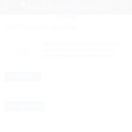
Skip
to
content
THẺ TAG:
ANTI VACCINE
Hai bác Việt kiều nực cười vì người
dân đi biểu tình chống thống đốc
bang chỉ vì bắt dân chích ngừa
QUẢNG CÁO
TIN CHÍNH TRỊ