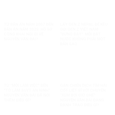
TỪ BẢN ÁN NĂM 2007 ĐẾN
LẤY GEN Z NEPAL ĐỂ KÊU
BẢN ÁN NĂM 2025: HỒ SƠ
GỌI GEN Z VIỆT NAM
CÔNG KHAI NÓI GÌ VỀ
“ĐỨNG DẬY”: MỖI ĐẤT
NGUYỄN VĂN ĐÀI?
NƯỚC KHÔNG PHẢI MỘT
BẢN SAO
TỪ “MỜI LÀM VIỆC” ĐẾN
GÁN CHIẾN DỊCH TÌM HÀI
“TÔ LÂM SUỴT AN NINH”:
CỐT LIỆT SĨ VỚI CHUYỆN
NGUYỄN VĂN ĐÀI ĐÃ NỐI
“XEM BÓI GIỮ GHẾ”:
THÊM ĐIỀU GÌ?
NGUYỄN VĂN ĐÀI ĐANG
ĐÁNH TRÁO ĐIỀU GÌ?