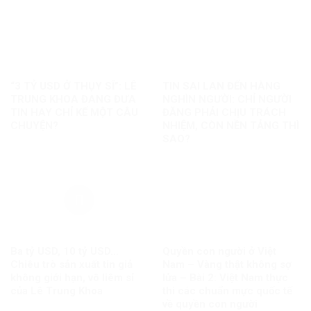
“3 TỶ USD Ở THỤY SĨ”: LÊ
TIN SAI LAN ĐẾN HÀNG
TRUNG KHOA ĐANG ĐƯA
NGHÌN NGƯỜI: CHỈ NGƯỜI
TIN HAY CHỈ KỂ MỘT CÂU
ĐĂNG PHẢI CHỊU TRÁCH
CHUYỆN?
NHIỆM, CÒN NỀN TẢNG THÌ
SAO?
Ba tỷ USD, 10 tỷ USD…
Quyền con người ở Việt
Chiêu trò sản xuất tin giả
Nam – Vàng thật không sợ
không giới hạn, vô liêm sỉ
lửa – Bài 2: Việt Nam thực
của Lê Trung Khoa
thi các chuẩn mực quốc tế
về quyền con người