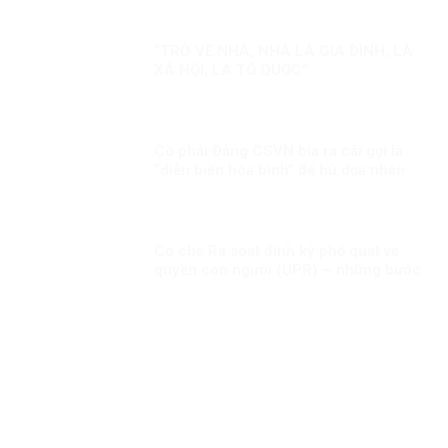
LÀ KỲ THỊ?
“TRỞ VỀ NHÀ, NHÀ LÀ GIA ĐÌNH, LÀ
XÃ HỘI, LÀ TỔ QUỐC”
Có phải Đảng CSVN bịa ra cái gọi là
“diễn biến hòa bình” để hù dọa nhân
dân?
Cơ chế Rà soát định kỳ phổ quát về
quyền con người (UPR) – những bước
phát triển gần đây