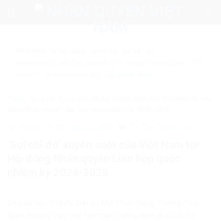
Skip
to
content
Mẹo nhỏ:
Để tìm kiếm chính xác tin bài của
nhanquyenvn.org, hãy search trên Google với cú pháp: "Từ
khóa" + "nhanquyenvn.org".
Tìm kiếm ngay
Trang chủ
»
Tin Tức
»
‘Sợi chỉ đỏ’ xuyên suốt của Việt Nam tại Hội
đồng Nhân quyền Liên hợp quốc nhiệm kỳ 2026-2028
19508
30 Tháng 12, 2025
Tin Tức
Trong nước
‘Sợi chỉ đỏ’ xuyên suốt của Việt Nam tại
Hội đồng Nhân quyền Liên hợp quốc
nhiệm kỳ 2026-2028
Chia sẻ với
TG&VN
, Đại sứ Mai Phan Dũng, Trưởng Phái
đoàn thường trực Việt Nam bên cạnh Liên hợp quốc, Tổ