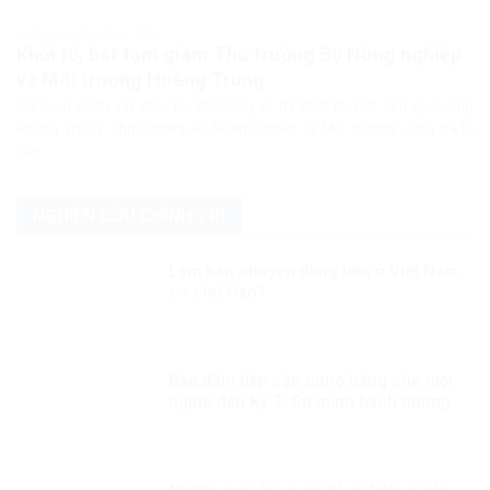
PHÁP LUẬT PHÁP LUẬT VIỆT NAM
Khởi tố, bắt tạm giam Thứ trưởng Bộ Nông nghiệp
và Môi trường Hoàng Trung
Cơ quan Cảnh sát điều tra Bộ Công an đã khởi tố, bắt tạm giam ông
Hoàng Trung, Thứ trưởng Bộ Nông nghiệp và Môi trường, cùng ba bị
can...
NGHIÊN CỨU CHÍNH TRỊ
Lạm bàn chuyện đồng tiền ở Việt Nam
có chữ Hán?
Bảo đảm tiếp cận công bằng cho mọi
người dân Kỳ 2: Sự minh bạch nhưng
linh hoạt trong công tác tiêm chủng
Những con “cà cuống” cố tình xuyên