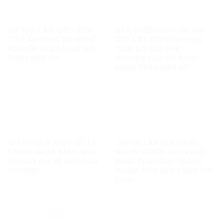
TỪ “MỜI LÀM VIỆC” ĐẾN
GÁN CHIẾN DỊCH TÌM HÀI
“TÔ LÂM SUỴT AN NINH”:
CỐT LIỆT SĨ VỚI CHUYỆN
NGUYỄN VĂN ĐÀI ĐÃ NỐI
“XEM BÓI GIỮ GHẾ”:
THÊM ĐIỀU GÌ?
NGUYỄN VĂN ĐÀI ĐANG
ĐÁNH TRÁO ĐIỀU GÌ?
“3 TỶ USD Ở THỤY SĨ”: LÊ
TIN SAI LAN ĐẾN HÀNG
TRUNG KHOA ĐANG ĐƯA
NGHÌN NGƯỜI: CHỈ NGƯỜI
TIN HAY CHỈ KỂ MỘT CÂU
ĐĂNG PHẢI CHỊU TRÁCH
CHUYỆN?
NHIỆM, CÒN NỀN TẢNG THÌ
SAO?