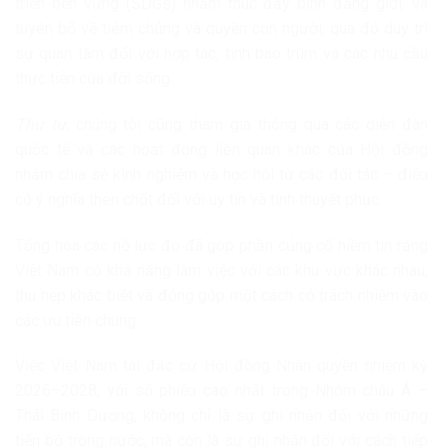
triển bền vững (SDGs) nhằm thúc đẩy bình đẳng giới, và
tuyên bố về tiêm chủng và quyền con người, qua đó duy trì
sự quan tâm đối với hợp tác, tính bao trùm và các nhu cầu
thực tiễn của đời sống.
Thứ tư,
chúng tôi cũng tham gia thông qua các diễn đàn
quốc tế và các hoạt động liên quan khác của Hội đồng
nhằm chia sẻ kinh nghiệm và học hỏi từ các đối tác – điều
có ý nghĩa then chốt đối với uy tín và tính thuyết phục.
Tổng hòa các nỗ lực đó đã góp phần củng cố niềm tin rằng
Việt Nam có khả năng làm việc với các khu vực khác nhau,
thu hẹp khác biệt và đóng góp một cách có trách nhiệm vào
các ưu tiên chung.
Việc Việt Nam tái đắc cử Hội đồng Nhân quyền nhiệm kỳ
2026–2028, với số phiếu cao nhất trong Nhóm châu Á –
Thái Bình Dương, không chỉ là sự ghi nhận đối với những
tiến bộ trong nước, mà còn là sự ghi nhận đối với cách tiếp