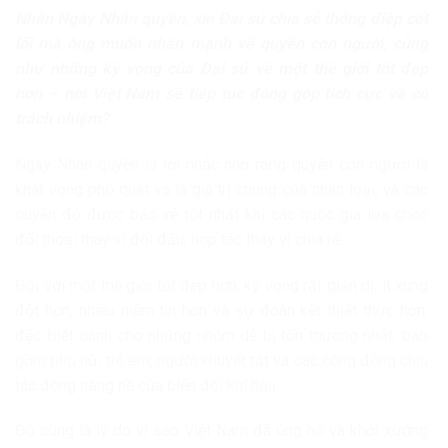
Nhân Ngày Nhân quyền, xin Đại sứ chia sẻ thông điệp cốt
lõi mà ông muốn nhấn mạnh về quyền con người, cũng
như những kỳ vọng của Đại sứ về một thế giới tốt đẹp
hơn – nơi Việt Nam sẽ tiếp tục đóng góp tích cực và có
trách nhiệm?
Ngày Nhân quyền là lời nhắc nhở rằng quyền con người là
khát vọng phổ quát và là giá trị chung của nhân loại, và các
quyền đó được bảo vệ tốt nhất khi các quốc gia lựa chọn
đối thoại thay vì đối đầu, hợp tác thay vì chia rẽ.
Đối với một thế giới tốt đẹp hơn, kỳ vọng rất giản dị: ít xung
đột hơn, nhiều niềm tin hơn và sự đoàn kết thiết thực hơn,
đặc biệt dành cho những nhóm dễ bị tổn thương nhất, bao
gồm phụ nữ, trẻ em, người khuyết tật và các cộng đồng chịu
tác động nặng nề của biến đổi khí hậu.
Đó cũng là lý do vì sao Việt Nam đã ủng hộ và khởi xướng