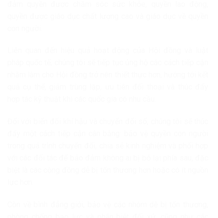
đảm quyền được chăm sóc sức khỏe, quyền lao động,
quyền được giáo dục chất lượng cao và giáo dục về quyền
con người.
Liên quan đến hiệu quả hoạt động của Hội đồng và luật
pháp quốc tế, chúng tôi sẽ tiếp tục ủng hộ các cách tiếp cận
nhằm làm cho Hội đồng trở nên thiết thực hơn, hướng tới kết
quả cụ thể, giảm trùng lặp, ưu tiên đối thoại và thúc đẩy
hợp tác kỹ thuật khi các quốc gia có nhu cầu.
Đối với biến đổi khí hậu và chuyển đổi số, chúng tôi sẽ thúc
đẩy một cách tiếp cận cân bằng: bảo vệ quyền con người
trong quá trình chuyển đổi, chia sẻ kinh nghiệm và phối hợp
với các đối tác để bảo đảm không ai bị bỏ lại phía sau, đặc
biệt là các cộng đồng dễ bị tổn thương hơn hoặc có ít nguồn
lực hơn.
Còn về bình đẳng giới, bảo vệ các nhóm dễ bị tổn thương,
phòng chống bạo lực và phân biệt đối xử, cũng như các