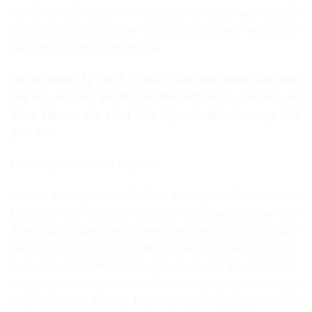
những bài học này với thái độ khiêm tốn, phối hợp cùng tất
cả các đối tác để giữ cho Hội đồng hoạt động hiệu quả và
tập trung vào hợp tác thực chất.
Trong nhiệm kỳ 2023 – 2025, Việt Nam theo đuổi tám
lĩnh vực ưu tiên. Xin Đại sứ cho biết các ưu tiên này sẽ
được tiếp tục duy trì và thúc đẩy như thế nào trong thời
gian tới?
Đây là một câu hỏi rất thực tiễn.
Tám ưu tiên này chính là “sợi chỉ đỏ” xuyên suốt cho nhiệm
kỳ sắp tới của chúng tôi, bao gồm: nâng cao hiệu quả hoạt
động của Hội đồng Nhân quyền song hành với việc thúc đẩy
luật pháp quốc tế; giải quyết các vấn đề quyền con người
trong bối cảnh biến đổi khí hậu và chuyển đổi số; phòng,
chống bạo lực và phân biệt đối xử; tăng cường bảo vệ các
nhóm dễ bị tổn thương; thúc đẩy bình đẳng giới; và bảo