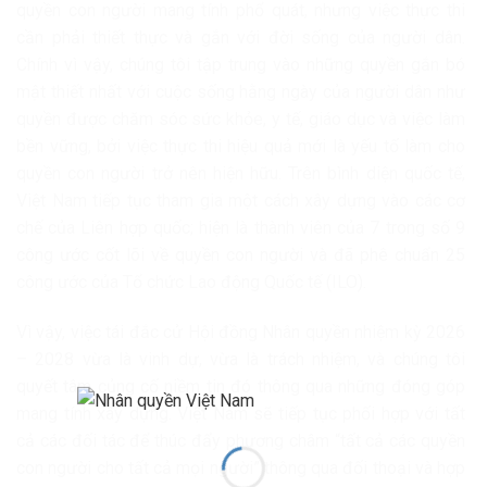
quyền con người mang tính phổ quát, nhưng việc thực thi
cần phải thiết thực và gắn với đời sống của người dân.
Chính vì vậy, chúng tôi tập trung vào những quyền gắn bó
mật thiết nhất với cuộc sống hằng ngày của người dân như
quyền được chăm sóc sức khỏe, y tế, giáo dục và việc làm
bền vững, bởi việc thực thi hiệu quả mới là yếu tố làm cho
quyền con người trở nên hiện hữu. Trên bình diện quốc tế,
Việt Nam tiếp tục tham gia một cách xây dựng vào các cơ
chế của Liên hợp quốc; hiện là thành viên của 7 trong số 9
công ước cốt lõi về quyền con người và đã phê chuẩn 25
công ước của Tổ chức Lao động Quốc tế (ILO).
Vì vậy, việc tái đắc cử Hội đồng Nhân quyền nhiệm kỳ 2026
– 2028 vừa là vinh dự, vừa là trách nhiệm, và chúng tôi
quyết tâm củng cố niềm tin đó thông qua những đóng góp
mang tính xây dựng. Việt Nam sẽ tiếp tục phối hợp với tất
cả các đối tác để thúc đẩy phương châm “tất cả các quyền
con người cho tất cả mọi người” thông qua đối thoại và hợp