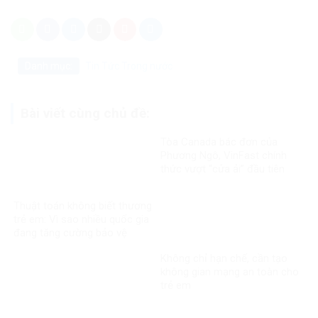
Danh mục:
Tin Tức
Trong nước
Bài viết cùng chủ đề:
Tòa Canada bác đơn của
Phương Ngô, VinFast chính
thức vượt “cửa ải” đầu tiên
trong vụ kiện xuyên biên giới
Thuật toán không biết thương
trẻ em: Vì sao nhiều quốc gia
đang tăng cường bảo vệ
người dưới 16 tuổi trên mạng
Không chỉ hạn chế, cần tạo
xã hội?
không gian mạng an toàn cho
trẻ em