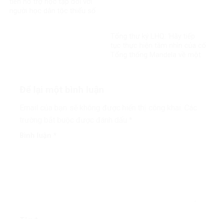
tiên hỗ trợ học tập đối với
người học dân tộc thiểu số
rất ít người
Tổng thư ký LHQ: ‘Hãy tiếp
tục thực hiện tầm nhìn của cố
Tổng thống Mandela về một
thế giới công bằng, toàn diện,
bình đẳng và hòa bình’
Để lại một bình luận
Email của bạn sẽ không được hiển thị công khai.
Các
trường bắt buộc được đánh dấu
*
Bình luận
*