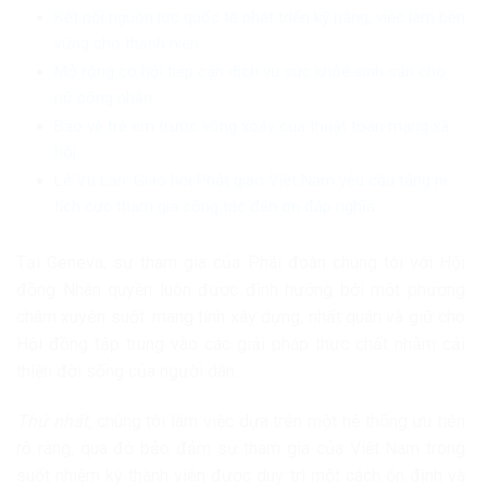
Kết nối nguồn lực quốc tế phát triển kỹ năng, việc làm bền
vững cho thanh niên
Mở rộng cơ hội tiếp cận dịch vụ sức khỏe sinh sản cho
nữ công nhân
Bảo vệ trẻ em trước vòng xoáy của thuật toán mạng xã
hội
Lễ Vu Lan: Giáo hội Phật giáo Việt Nam yêu cầu tăng ni
tích cực tham gia công tác đền ơn đáp nghĩa
Tại Geneva, sự tham gia của Phái đoàn chúng tôi với Hội
đồng Nhân quyền luôn được định hướng bởi một phương
châm xuyên suốt: mang tính xây dựng, nhất quán và giữ cho
Hội đồng tập trung vào các giải pháp thực chất nhằm cải
thiện đời sống của người dân.
Thứ nhất,
chúng tôi làm việc dựa trên một hệ thống ưu tiên
rõ ràng, qua đó bảo đảm sự tham gia của Việt Nam trong
suốt nhiệm kỳ thành viên được duy trì một cách ổn định và