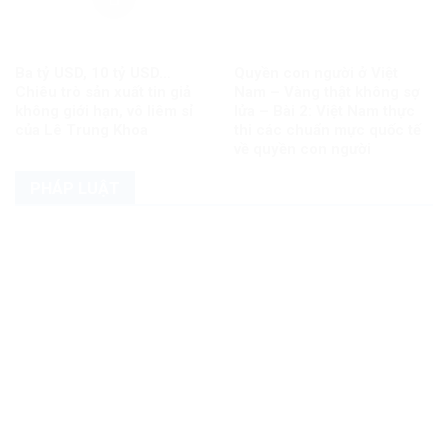
Ba tỷ USD, 10 tỷ USD…
Quyền con người ở Việt
Chiêu trò sản xuất tin giả
Nam – Vàng thật không sợ
không giới hạn, vô liêm sỉ
lửa – Bài 2: Việt Nam thực
của Lê Trung Khoa
thi các chuẩn mực quốc tế
về quyền con người
PHÁP LUẬT