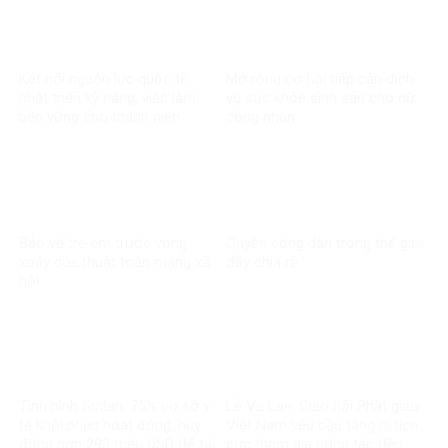
Kết nối nguồn lực quốc tế
Mở rộng cơ hội tiếp cận dịch
phát triển kỹ năng, việc làm
vụ sức khỏe sinh sản cho nữ
bền vững cho thanh niên
công nhân
Bảo vệ trẻ em trước vòng
Quyền công dân trong thế giới
xoáy của thuật toán mạng xã
đầy chia rẽ
hội
Tình hình Sudan: 75% cơ sở y
Lễ Vu Lan: Giáo hội Phật giáo
tế khôi phục hoạt động, huy
Việt Nam yêu cầu tăng ni tích
động hơn 293 triệu USD để tái
cực tham gia công tác đền