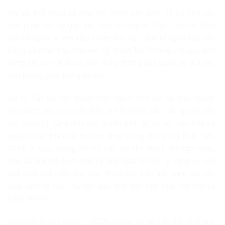
Hai là,
Đối thoại và Hợp tác: tham vấn sớm và ưu tiên các
giải pháp có thể gắn kết, thay vì chia rẽ. Trên thực tế, điều
này có nghĩa là làm việc xuyên khu vực, duy trì ngôn ngữ cân
bằng và thúc đẩy hợp tác kỹ thuật, bởi những kết quả bền
vững chỉ có thể được xây dựng thông qua quan hệ đối tác,
chứ không phải bằng áp lực.
Ba là,
Tất cả các quyền con người cho tất cả mọi người:
một cách tiếp cận toàn diện là điều thiết yếu. Các quyền dân
sự, chính trị cũng như các quyền kinh tế, xã hội, văn hóa và
quyền phát triển bổ trợ cho nhau trong đời sống thực tiễn.
Chính vì vậy, chúng tôi coi các cơ chế của Liên hợp quốc,
như Cơ chế Rà soát định kỳ phổ quát (UPR), là công cụ cho
quá trình cải thiện liên tục, đồng thời tiếp tục tham gia các
điều ước và các Thủ tục đặc biệt trên tinh thần cởi mở và
trách nhiệm.
Trong nhiệm kỳ 2026 – 2028, chúng tôi sẽ tiếp tục phát huy