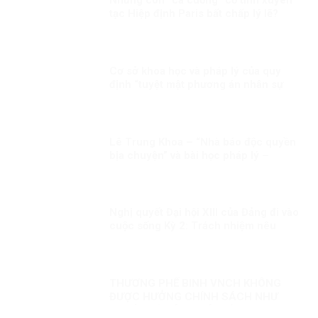
tạc Hiệp định Paris bất chấp lý lẽ?
Cơ sở khoa học và pháp lý của quy
định “tuyệt mật phương án nhân sự
lãnh đạo chủ chốt”: Vì sao đây là yêu
cầu bắt buộc trong quản trị nhà nước
hiện đại?
Lê Trung Khoa – “Nhà báo độc quyền
bịa chuyện” và bài học pháp lý –
truyền thông từ vụ kiện Vingroup
Nghị quyết Đại hội XIII của Đảng đi vào
cuộc sống Kỳ 2: Trách nhiệm nêu
gương của cán bộ lãnh đạo
THƯƠNG PHẾ BINH VNCH KHÔNG
ĐƯỢC HƯỞNG CHÍNH SÁCH NHƯ
NGƯỜI CÓ CÔNG VỚI CÁCH MẠNG