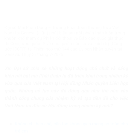
Đại sứ Mai Phan Dũng – Trưởng Phái đoàn thường trực Việt
Nam tại Geneva (giữa) phát biểu tại một phiên thảo luận trong
khuôn khổ tham dự Phiên đối thoại về Báo cáo quốc gia thực
thi Công ước quốc tế về các quyền dân sự và chính trị (Công
ước ICCPR) tại Phiên họp thứ 144 của Ủy ban Nhân quyền tại
Geneva, Thụy Sĩ tháng 7/2025.
Xin Đại sứ chia sẻ những hoạt động chủ chốt và sáng
kiến nổi bật mà Phái đoàn ta đã triển khai trong nhiệm kỳ
vừa qua của Việt Nam tại Hội đồng Nhân quyền Liên hợp
quốc. Những nỗ lực này đã đóng góp như thế nào vào
thành công chung của nhiệm kỳ và tạo tiền đề cho việc
Việt Nam tái đắc cử Hội đồng trong nhiệm kỳ mới?
Không chỉ hạn chế, cần tạo không gian mạng an toàn cho
trẻ em