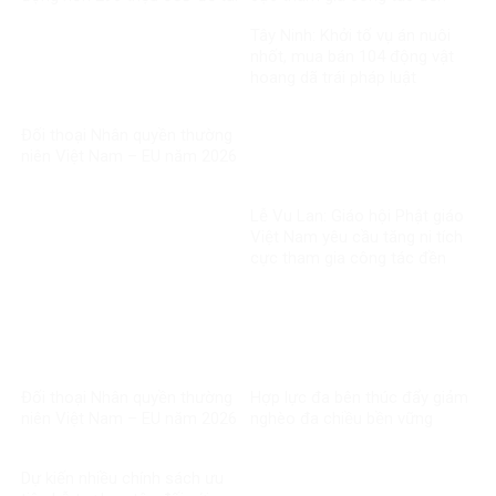
thiết
ơn đáp nghĩa
Tây Ninh: Khởi tố vụ án nuôi
nhốt, mua bán 104 động vật
hoang dã trái pháp luật
Đối thoại Nhân quyền thường
niên Việt Nam – EU năm 2026
Lễ Vu Lan: Giáo hội Phật giáo
Việt Nam yêu cầu tăng ni tích
cực tham gia công tác đền
ơn đáp nghĩa
Đối thoại Nhân quyền thường
Hợp lực đa bên thúc đẩy giảm
niên Việt Nam – EU năm 2026
nghèo đa chiều bền vững
Dự kiến nhiều chính sách ưu