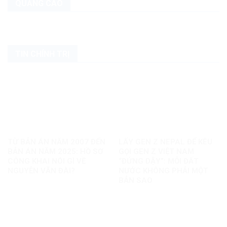
QUẢNG CÁO
TIN CHÍNH TRỊ
TỪ BẢN ÁN NĂM 2007 ĐẾN
LẤY GEN Z NEPAL ĐỂ KÊU
BẢN ÁN NĂM 2025: HỒ SƠ
GỌI GEN Z VIỆT NAM
CÔNG KHAI NÓI GÌ VỀ
“ĐỨNG DẬY”: MỖI ĐẤT
NGUYỄN VĂN ĐÀI?
NƯỚC KHÔNG PHẢI MỘT
BẢN SAO