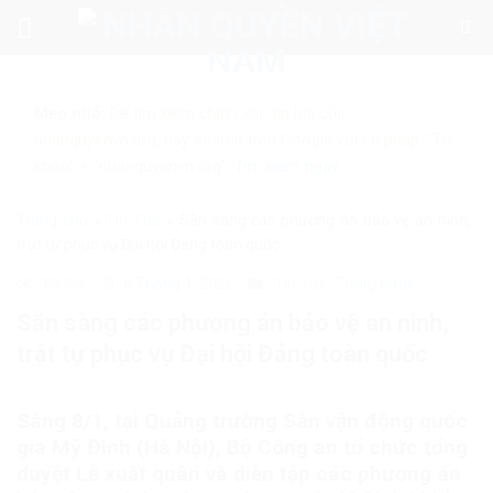
Skip
to
content
Mẹo nhỏ:
Để tìm kiếm chính xác tin bài của
nhanquyenvn.org, hãy search trên Google với cú pháp: "Từ
khóa" + "nhanquyenvn.org".
Tìm kiếm ngay
Trang chủ
»
Tin Tức
»
Sẵn sàng các phương án bảo vệ an ninh,
trật tự phục vụ Đại hội Đảng toàn quốc
19084
8 Tháng 1, 2026
Tin Tức
Trong nước
Sẵn sàng các phương án bảo vệ an ninh,
trật tự phục vụ Đại hội Đảng toàn quốc
Sáng 8/1, tại Quảng trường Sân vận động quốc
gia Mỹ Đình (Hà Nội), Bộ Công an tổ chức tổng
duyệt Lễ xuất quân và diễn tập các phương án