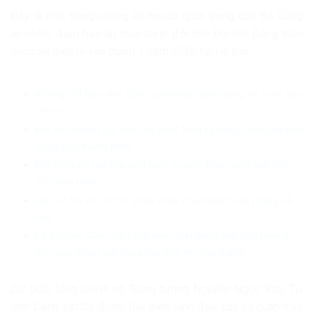
Đây là một trong những kế hoạch quan trọng của Bộ Công
an nhằm đảm bảo an toàn tuyệt đối cho Đại hội Đảng toàn
quốc sẽ diễn ra vào tháng 1 năm 2026 tại Hà Nội.
Không chỉ hạn chế, cần tạo không gian mạng an toàn cho
trẻ em
Kết nối nguồn lực quốc tế phát triển kỹ năng, việc làm bền
vững cho thanh niên
Mở rộng cơ hội tiếp cận dịch vụ sức khỏe sinh sản cho
nữ công nhân
Bảo vệ trẻ em trước vòng xoáy của thuật toán mạng xã
hội
Lễ Vu Lan: Giáo hội Phật giáo Việt Nam yêu cầu tăng ni
tích cực tham gia công tác đền ơn đáp nghĩa
Dự buổi tổng duyệt có Trung tướng Nguyễn Ngọc Vân, Tư
lệnh Cảnh sát Cơ động; đại diện, lãnh đạo các cơ quan trực