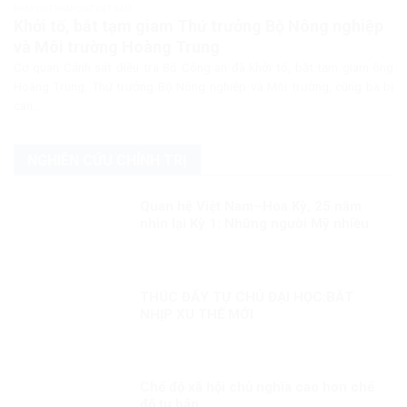
PHÁP LUẬT PHÁP LUẬT VIỆT NAM
Khởi tố, bắt tạm giam Thứ trưởng Bộ Nông nghiệp
và Môi trường Hoàng Trung
Cơ quan Cảnh sát điều tra Bộ Công an đã khởi tố, bắt tạm giam ông
Hoàng Trung, Thứ trưởng Bộ Nông nghiệp và Môi trường, cùng ba bị
can...
NGHIÊN CỨU CHÍNH TRỊ
Quan hệ Việt Nam–Hoa Kỳ, 25 năm
nhìn lại Kỳ 1: Những người Mỹ nhiều
duyên nợ với Việt Nam
THÚC ĐẨY TỰ CHỦ ĐẠI HỌC:BẮT
NHỊP XU THẾ MỚI
Chế độ xã hội chủ nghĩa cao hơn chế
độ tư bản