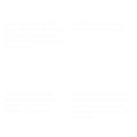
Quyền con người ở Việt
Vì một không gian mạng
Nam – Vàng thật không sợ
nhân văn cho mỗi người
lửa – Bài 1: Minh chứng
khách quan bác bỏ mọi luận
điệu sai trái
VÌ SAO ĐIỀU TRA PHẢI
Khi một điểm thi làm rung
NHANH NHƯNG KHÔNG
chuyển niềm tin: Bài học từ
THỂ KẾT LUẬN THEO
Tuyên Quang trong bức
“PHIÊN TÒA MẠNG”?
tranh toàn cầu về liêm chính
học thuật