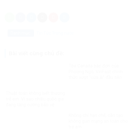
Danh mục:
Tin Tức
Trong nước
Bài viết cùng chủ đề:
Tòa Canada bác đơn của
Phương Ngô, VinFast chính
thức vượt “cửa ải” đầu tiên
trong vụ kiện xuyên biên giới
Thuật toán không biết thương
trẻ em: Vì sao nhiều quốc gia
đang tăng cường bảo vệ
người dưới 16 tuổi trên mạng
Không chỉ hạn chế, cần tạo
xã hội?
không gian mạng an toàn cho
trẻ em