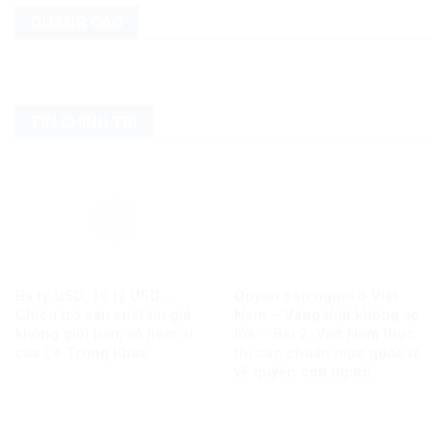
QUẢNG CÁO
TIN CHÍNH TRỊ
Ba tỷ USD, 10 tỷ USD…
Quyền con người ở Việt
Chiêu trò sản xuất tin giả
Nam – Vàng thật không sợ
không giới hạn, vô liêm sỉ
lửa – Bài 2: Việt Nam thực
của Lê Trung Khoa
thi các chuẩn mực quốc tế
về quyền con người