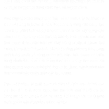
của Đảng đã duyệt đội ngũ, diễu hành phương tiện, thiết bị
kỹ thuật và các nội dung khác theo kế hoạch đề ra.
Việc diễn tập các phương án bảo vệ an ninh, trật tự phục vụ
Đại hội Đảng là bước đi chủ động nhằm nâng cao năng lực
nắm bắt, phân tích và dự báo tình hình, từ đó xây dựng các
phương án tác chiến sát thực tế, xác định chính xác các mục
tiêu trọng điểm cần bảo vệ. Đây cũng là dịp để toàn lực
lượng rà soát, kiểm tra toàn diện hệ thống phương tiện, trang
thiết bị kỹ thuật và công cụ hỗ trợ, đảm bảo trạng thái sẵn
sàng chiến đấu cao nhất trong mọi tình huống. Bên cạnh đó
tăng cường mối quan hệ phối hợp hiệp đồng, vận hành thuần
thục cơ chế tác chiến giữa các lực lượng.
Theo kế hoạch, lễ xuất quân và diễn tập phương án bảo vệ
Đại hội đại biểu toàn quốc lần thứ XIV của Đảng do Bộ
Công an tổ chức sẽ diễn ra sáng 10/1 sắp tới tại Quảng
trường Sân vận động Mỹ Đình, Hà Nội.