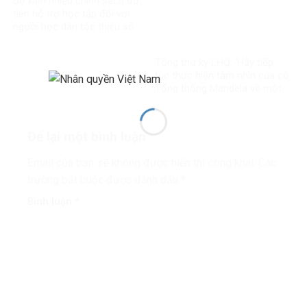
Dự kiến nhiều chính sách ưu
tiên hỗ trợ học tập đối với
người học dân tộc thiểu số
rất ít người
Tổng thư ký LHQ: ‘Hãy tiếp
tục thực hiện tầm nhìn của cố
Tổng thống Mandela về một
thế giới công bằng, toàn diện,
bình đẳng và hòa bình’
Để lại một bình luận
Email của bạn sẽ không được hiển thị công khai.
Các
trường bắt buộc được đánh dấu
*
Bình luận
*