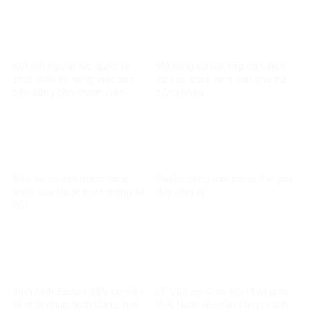
Kết nối nguồn lực quốc tế
Mở rộng cơ hội tiếp cận dịch
phát triển kỹ năng, việc làm
vụ sức khỏe sinh sản cho nữ
bền vững cho thanh niên
công nhân
Bảo vệ trẻ em trước vòng
Quyền công dân trong thế giới
xoáy của thuật toán mạng xã
đầy chia rẽ
hội
Tình hình Sudan: 75% cơ sở y
Lễ Vu Lan: Giáo hội Phật giáo
tế khôi phục hoạt động, huy
Việt Nam yêu cầu tăng ni tích