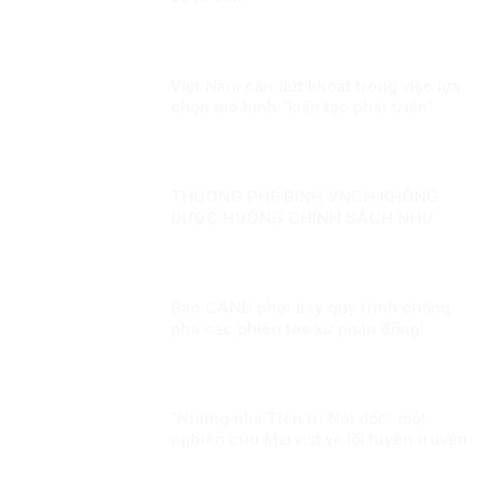
Việt Nam cần dứt khoát trong việc lựa
chọn mô hình “kiến tạo phát triển”
THƯƠNG PHẾ BINH VNCH KHÔNG
ĐƯỢC HƯỞNG CHÍNH SÁCH NHƯ
NGƯỜI CÓ CÔNG VỚI CÁCH MẠNG
LÀ KỲ THỊ?
Báo CAND phơi bày quy trình chống
phá các phiên tòa xử phản động!
“Những nhà Tiên tri Nói dối”: một
nghiên cứu Marxist về lối tuyên truyền
dân túy