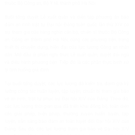
thuộc Bộ Công an; Bộ Y tế; thành phố Hà Nội…
Buổi tổng duyệt Lễ xuất quân và diễn tập phương án bảo
đảm an ninh trật tự Đại hội Đảng toàn quốc lần thứ XIV có
sự tham gia của hàng nghìn cán bộ, chiến sĩ thuộc Bộ Công
an, Công an thành phố Hà Nội, cùng các phương tiện, trang
thiết bị chuyên dụng, hiện đại của lực lượng Công an nhân
dân. Mở đầu là phần nghi thức Lễ xuất quân, duyệt đội ngũ
và diễu hành phương tiện. Tiếp đó là các phần thực binh xử
lý tình huống giả định.
Tại buổi tổng duyệt, các lực lượng đã kiểm tra, đánh giá kỹ
lưỡng công tác huấn luyện, tập luyện, chuẩn bị tham gia bảo
vệ an ninh, trật tự phục vụ Đại hội XIV của Đảng. Theo đó,
các lực lượng thời gian qua đã triển khai đồng bộ, toàn diện
các giải pháp, biện pháp; thường xuyên huấn luyện, tập
luyện, sẵn sàng bảo đảm an toàn tuyệt đối Đại hội XIV của
Đảng. Sau đó, các lực lượng tham gia bảo vệ Đại hội XIV