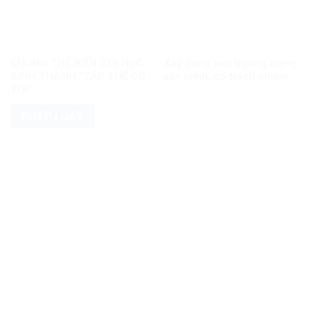
KHÔNG THỂ BIẾN 328 HỌC
Xây dựng môi trường mạng
SINH THÀNH “TẬP THỂ CÓ
văn minh, có trách nhiệm
TỘI”
PHÁP LUẬT