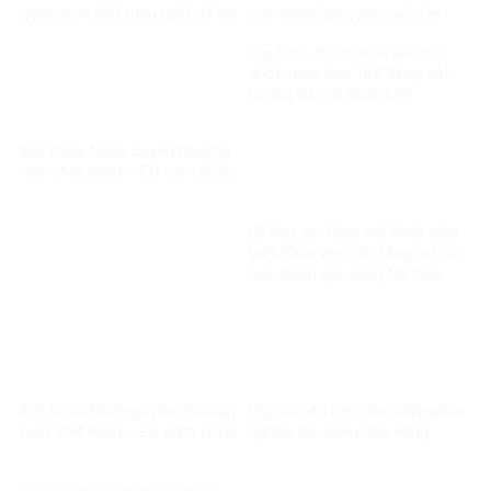
động hơn 293 triệu USD để tái
cực tham gia công tác đền
thiết
ơn đáp nghĩa
Tây Ninh: Khởi tố vụ án nuôi
nhốt, mua bán 104 động vật
hoang dã trái pháp luật
Đối thoại Nhân quyền thường
niên Việt Nam – EU năm 2026
Lễ Vu Lan: Giáo hội Phật giáo
Việt Nam yêu cầu tăng ni tích
cực tham gia công tác đền
ơn đáp nghĩa
Đối thoại Nhân quyền thường
Hợp lực đa bên thúc đẩy giảm
niên Việt Nam – EU năm 2026
nghèo đa chiều bền vững