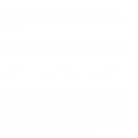
 đề xuất khái niệm “Quyền về dữ liệu và toàn vẹn não bộ –
xem đây là một bước tiến tất yếu trong quá trình phát triển
 con người.
à nghiên cứu thực tiễn, loạt bài cung cấp một cái nhìn toàn
am về một trong những chủ đề mới về nhân quyền của thế
ưng đã thu hút nhiều ý kiến tranh luận trong các diễn đàn
cơ sở pháp lý quốc tế, bài viết hướng tới: làm rõ cơ sở lý
ền con người cơ bản được ghi nhận trong luật quốc tế hiện
thức và bảo vệ dữ liệu thần kinh trong thời đại công nghệ
háp lý mà cộng đồng quốc tế cần lấp đầy để bảo vệ quyền
ần kinh, đồng thời thúc đẩy cuộc thảo luận về vai trò của
 luật nhân quyền quốc tế trong những năm tới.