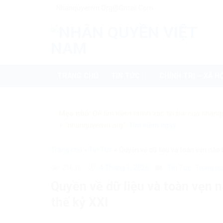
Skip
Nhanquyenvn.org@gmail.com
to
content
TRANG CHỦ
TIN TỨC
CHÍNH TRỊ – XÃ HỘ
Mẹo nhỏ:
Để tìm kiếm chính xác tin bài của nhanq
+ "nhanquyenvn.org".
Tìm kiếm ngay
Trang chủ
»
Tin Tức
»
Quyền về dữ liệu và toàn vẹn não
21636
4 Tháng 1, 2026
Tin Tức
Trong n
Quyền về dữ liệu và toàn vẹn 
thế kỷ XXI