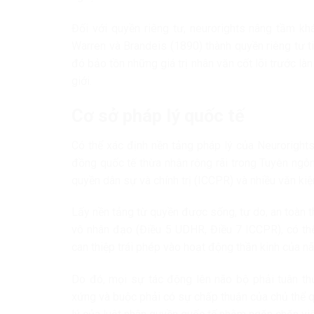
Đối với quyền riêng tư, neurorights nâng tầm kh
Warren và Brandeis (1890) thành quyền riêng tư ti
đó bảo tồn những giá trị nhân văn cốt lõi trước 
giới.
Cơ sở pháp lý quốc tế
Có thể xác định nền tảng pháp lý của Neurorigh
đồng quốc tế thừa nhận rộng rãi trong Tuyên ngô
quyền dân sự và chính trị (ICCPR) và nhiều văn kiệ
Lấy nền tảng từ quyền được sống, tự do, an toàn t
vô nhân đạo (Điều 5 UDHR, Điều 7 ICCPR), có th
can thiệp trái phép vào hoạt động thần kinh của nã
Do đó, mọi sự tác động lên não bộ phải tuân th
xứng và buộc phải có sự chấp thuận của chủ thể 