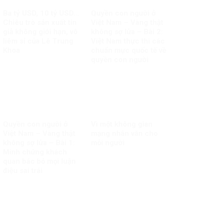
Ba tỷ USD, 10 tỷ USD…
Quyền con người ở
Chiêu trò sản xuất tin
Việt Nam – Vàng thật
giả không giới hạn, vô
không sợ lửa – Bài 2:
liêm sỉ của Lê Trung
Việt Nam thực thi các
Khoa
chuẩn mực quốc tế về
quyền con người
Quyền con người ở
Vì một không gian
Việt Nam – Vàng thật
mạng nhân văn cho
không sợ lửa – Bài 1:
mỗi người
Minh chứng khách
quan bác bỏ mọi luận
điệu sai trái