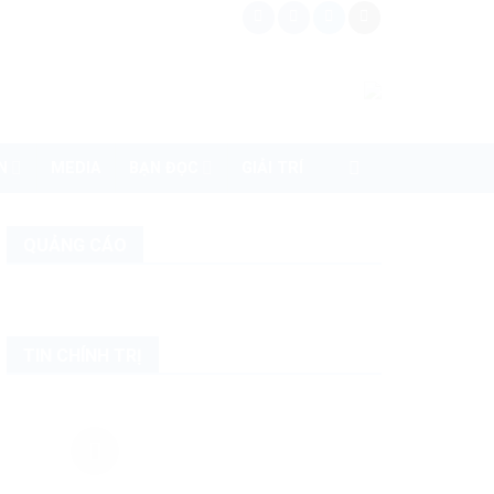
N
MEDIA
BẠN ĐỌC
GIẢI TRÍ
QUẢNG CÁO
TIN CHÍNH TRỊ