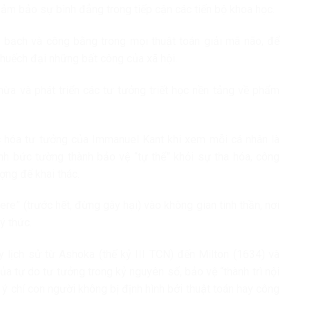
đảm bảo sự bình đẳng trong tiếp cận các tiến bộ khoa học.
 bạch và công bằng trong mọi thuật toán giải mã não, để
huếch đại những bất công của xã hội.
thừa và phát triển các tư tưởng triết học nền tảng về phẩm
c hóa tư tưởng của Immanuel Kant khi xem mỗi cá nhân là
ành bức tường thành bảo vệ “tự thể” khỏi sự tha hóa, công
ợng để khai thác.
e” (trước hết, đừng gây hại) vào không gian tinh thần, nơi
ý thức.
y lịch sử từ Ashoka (thế kỷ III TCN) đến Milton (1634) và
của tự do tư tưởng trong kỷ nguyên số, bảo vệ “thành trì nội
 ý chí con người không bị định hình bởi thuật toán hay công