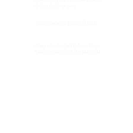
Chiến tranh Nhân dân – Sự thật
không thể bóp méo
Tham nhũng và những lỗ hổng
Đảng với sứ mệnh lịch sử: Kiên
định lý tưởng, dựa vào dân, dẫn
dắt quốc gia bước vào kỷ
nguyên phát triển mới!