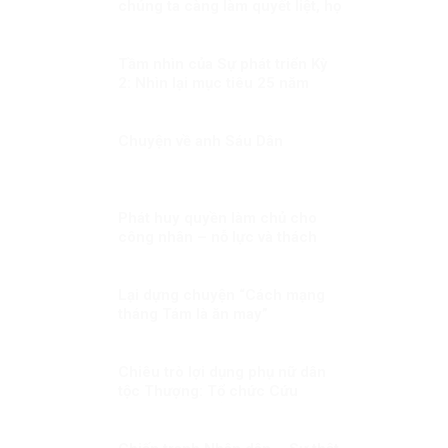
chúng ta càng làm quyết liệt, họ
càng chống phá?
Tầm nhìn của Sự phát triển Kỳ
2: Nhìn lại mục tiêu 25 năm
trước
Chuyện về anh Sáu Dân
Phát huy quyền làm chủ cho
công nhân – nỗ lực và thách
thức hiện nay?
Lại dựng chuyện “Cách mạng
tháng Tám là ăn may”
Chiêu trò lợi dụng phụ nữ dân
tộc Thượng: Tổ chức Cứu
Người Vượt Biển và vở kịch “tù
đày tôn giáo”