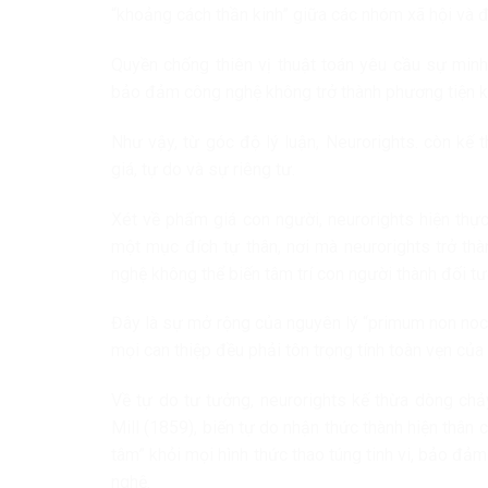
“khoảng cách thần kinh” giữa các nhóm xã hội và 
Quyền chống thiên vị thuật toán yêu cầu sự minh
bảo đảm công nghệ không trở thành phương tiện k
Như vậy, từ góc độ lý luận, Neurorights. còn kế 
giá, tự do và sự riêng tư.
Xét về phẩm giá con người, neurorights hiện thự
một mục đích tự thân, nơi mà neurorights trở th
nghệ không thể biến tâm trí con người thành đối tư
Đây là sự mở rộng của nguyên lý “primum non nocer
mọi can thiệp đều phải tôn trọng tính toàn vẹn của 
Về tự do tư tưởng, neurorights kế thừa dòng chả
Mill (1859), biến tự do nhận thức thành hiện thân 
tâm” khỏi mọi hình thức thao túng tinh vi, bảo đảm
nghệ.