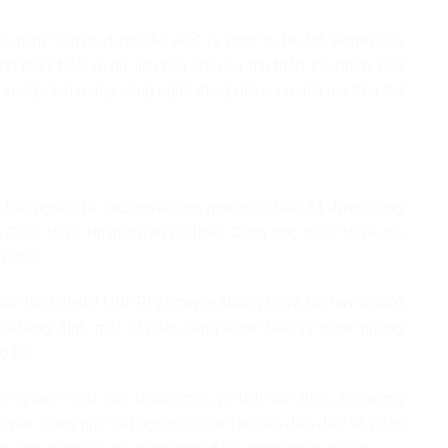
ái niệm “quyền được để yên” (a right to be let alone) của
nh thần, bảo vệ dữ liệu não khỏi sự thu thập trái phép, qua
làn sóng cách mạng công nghệ đang diễn ra mạnh mẽ trên thế
ts bắt nguồn từ các quyền con người cơ bản đã được cộng
n Quốc tế về Nhân quyền (UDHR), Công ước quốc tế về các
n khác.
hân thể (Điều 3 UDHR) và quyền không bị tra tấn hay đối xử
ể khẳng định, mỗi cá nhân cũng được bảo vệ trước những
o bộ.
ủ nghiêm ngặt các chuẩn mực về tính cần thiết, sự tương
quyền. Cũng như bắt nguồn từ các rào cản đạo đức và pháp