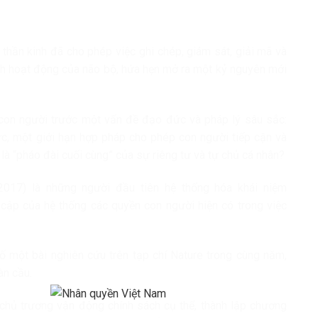
thần kinh đã cho phép việc ghi chép, giám sát, giải mã và
ình hoạt động của não bộ, hứa hẹn mở ra một
kỷ
nguyên mới
 con người trước một vấn đề đạo đức và pháp lý sâu sắc:
c, một giới hạn hợp pháp cho phép con người tiếp cận và
là “pháo đài cuối cùng” của sự riêng tư và tự chủ cá nhân?
(2017) là những người đầu tiên hệ thống hóa khái niệm
t cập của hệ thống các quyền con người hiện có trong việc
ố một bài nghiên cứu trên tạp chí Nature trong cùng năm,
àn cầu.
 chủ trương vận động chính sách cụ thể, thành lập chương