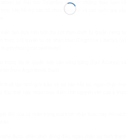
tiative) tại Đại học Columbia để biến những thảo luận về
 trực tiếp hỗ trợ các tổ chức quốc tế và các quốc gia xây
y.
iến tạo dựa trên bốn trụ cột then chốt: (i) quyền riêng tư
n thức, (iii) quyền tự do nhận thức (Cognitive Liberty), (iv)
 to psychological continuity).
n trọng đó là: quyền tiếp cận công bằng (Fair Access) và
tion from Algorithmic Bias).
h thiết lập ranh giới bảo vệ dữ liệu não bộ, ngăn chặn mọi
iệu đặc biệt này, nhằm bảo đảm tính nguyên vẹn của ý thức
yệt đối của cá nhân trong quá trình nhận thức, hay nói cách
nhân.
 nghệ được phân phối đồng đều, ngăn chặn sự hình thành