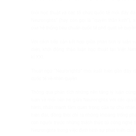
Giới học thuật và các tổ chức quốc tế mới đây đã
Neurorights” (hay còn gọi là “quyền thần kinh”), 
của hệ thống tiêu chuẩn quốc tế phổ quát về quyền
Với cách tiếp cận kết hợp giữa phân tích lý luận v
diện, khởi động thảo luận học thuật tại Việt N
kỉ
XXI
.
Thuật ngữ “Neurorights” mới xuất hiện gần đây nh
quốc tế về nhân quyền.
Thông qua phân tích những nền tảng lý luận cùng 
luận và mối liên hệ giữa Neurorights với các quy
hành; nhấn mạnh tầm quan trọng của tự chủ nhận 
hiện đại; đồng thời chỉ ra những khoảng trống p
con người trước những thách thức từ công nghệ th
Neurorights trong việc định hình sự phát triển của