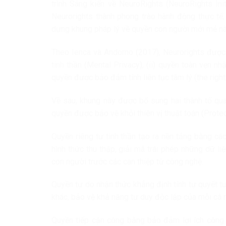
trình Sáng kiến về NeuroRights (NeuroRights Ini
Neurorights thành phong trào hành động thực tế,
dựng khung pháp lý về quyền con người mới mẻ nà
Theo Ienca và Andorno (2017), Neurorights được k
tinh thần (Mental Privacy), (ii) quyền toàn vẹn nhậ
quyền được bảo đảm tính liên tục tâm lý (the right
Về sau, khung này được bổ sung hai thành tố qua
quyền được bảo vệ khỏi thiên vị thuật toán (Protec
Quyền riêng tư tinh thần tạo ra nền tảng bằng các
hình thức thu thập, giải mã trái phép những dữ l
con người trước các can thiệp từ công nghệ.
Quyền tự do nhận thức khẳng định tính tự quyết tu
khác, bảo vệ khả năng tư duy độc lập của mỗi cá 
Quyền tiếp cận công bằng bảo đảm lợi ích công