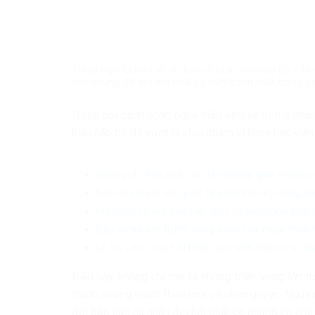
Thuật ngữ ‘Quyền về dữ liệu và toàn vẹn não bộ – Neur
đây nhưng đã thu hút nhiều ý kiến tranh luận trong 
Trong bối cảnh công nghệ thần kinh và trí tuệ nhân
hiệu não bộ đã vượt ra khỏi phạm vi khoa học viễn 
Không chỉ hạn chế, cần tạo không gian mạng a
Kết nối nguồn lực quốc tế phát triển kỹ năng, v
Mở rộng cơ hội tiếp cận dịch vụ sức khỏe sinh
Bảo vệ trẻ em trước vòng xoáy của thuật toán 
Lễ Vu Lan: Giáo hội Phật giáo Việt Nam yêu cầu
Điều này không chỉ mở ra những triển vọng lớn t
trước những thách thức mới về nhân quyền. Nguy 
đổi bản sắc cá nhân đòi hỏi phải có những cơ chế