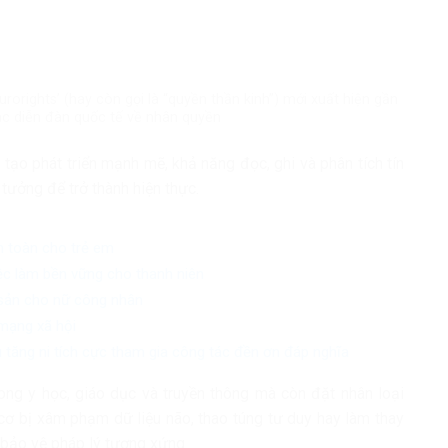
orights’ (hay còn gọi là “quyền thần kinh”) mới xuất hiện gần
các diễn đàn quốc tế về nhân quyền
 tạo phát triển mạnh mẽ, khả năng đọc, ghi và phân tích tín
tưởng để trở thành hiện thực.
n toàn cho trẻ em
iệc làm bền vững cho thanh niên
 sản cho nữ công nhân
mạng xã hội
 tăng ni tích cực tham gia công tác đền ơn đáp nghĩa
rong y học, giáo dục và truyền thông mà còn đặt nhân loại
cơ bị xâm phạm dữ liệu não, thao túng tư duy hay làm thay
 bảo vệ pháp lý tương xứng.