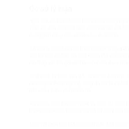
Cơ sở lý luận
Ngày nay, sự tiến bộ vượt bậc của các công nghệ 
thậm chí điều biến một cách chính xác các quá tr
cho nghiên cứu y sinh và khoa học nhận thức.
Tuy nhiên, những tiến bộ khoa học này cũng đặt
làm thế nào để thiết lập một khuôn khổ chuẩn mự
can thiệp vào thế giới nội tâm – nơi vốn được xem 
Xuất phát từ thực tiễn đó, Ienca và Andorno 
neurorights (Neurorights), trong đó chỉ ra sự bấ
bảo vệ sự toàn vẹn của não bộ.
Tuy nhiên, phải đến khi Yuste và cộng sự công b
khái niệm này mới thực sự thu hút sự chú ý trên to
Khác với cách tiếp cận học thuật ban đầu, Yuste