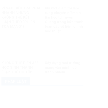
VÌ SAO ĐIỀU TRA PHẢI
Khi một điểm thi làm
NHANH NHƯNG
rung chuyển niềm tin:
KHÔNG THỂ KẾT
Bài học từ Tuyên
LUẬN THEO “PHIÊN
Quang trong bức tranh
TÒA MẠNG”?
toàn cầu về liêm chính
học thuật
KHÔNG THỂ BIẾN 328
Xây dựng môi trường
HỌC SINH THÀNH
mạng văn minh, có
“TẬP THỂ CÓ TỘI”
trách nhiệm
PHÁP LUẬT