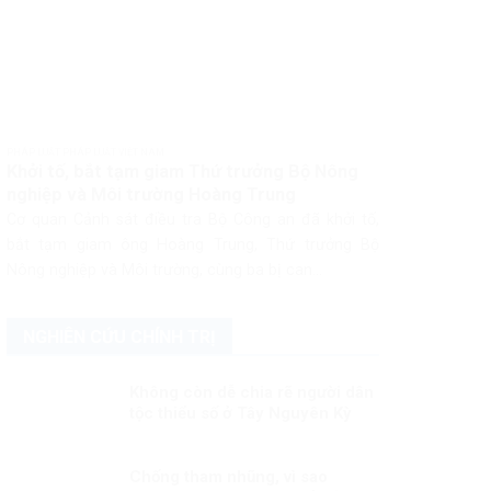
PHÁP LUẬT PHÁP LUẬT VIỆT NAM
Khởi tố, bắt tạm giam Thứ trưởng Bộ Nông
nghiệp và Môi trường Hoàng Trung
Cơ quan Cảnh sát điều tra Bộ Công an đã khởi tố,
bắt tạm giam ông Hoàng Trung, Thứ trưởng Bộ
Nông nghiệp và Môi trường, cùng ba bị can...
NGHIÊN CỨU CHÍNH TRỊ
Không còn dễ chia rẽ người dân
tộc thiểu số ở Tây Nguyên Kỳ
3:Chủ động phòng ngừa, đấu
tranh
Chống tham nhũng, vì sao