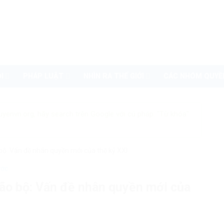
I
PHÁP LUẬT
NHÌN RA THẾ GIỚI
CÁC NHÓM QUYỀ
uyenvn.org, hãy search trên Google với cú pháp: "Từ khóa"
 bộ: Vấn đề nhân quyền mới của thế kỷ XXI
ước
não bộ: Vấn đề nhân quyền mới của