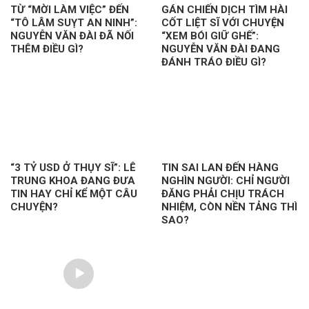
TỪ “MỜI LÀM VIỆC” ĐẾN
GÁN CHIẾN DỊCH TÌM HÀI
“TÔ LÂM SUỴT AN NINH”:
CỐT LIỆT SĨ VỚI CHUYỆN
NGUYỄN VĂN ĐÀI ĐÃ NỐI
“XEM BÓI GIỮ GHẾ”:
THÊM ĐIỀU GÌ?
NGUYỄN VĂN ĐÀI ĐANG
ĐÁNH TRÁO ĐIỀU GÌ?
“3 TỶ USD Ở THỤY SĨ”: LÊ
TIN SAI LAN ĐẾN HÀNG
TRUNG KHOA ĐANG ĐƯA
NGHÌN NGƯỜI: CHỈ NGƯỜI
TIN HAY CHỈ KỂ MỘT CÂU
ĐĂNG PHẢI CHỊU TRÁCH
CHUYỆN?
NHIỆM, CÒN NỀN TẢNG THÌ
SAO?