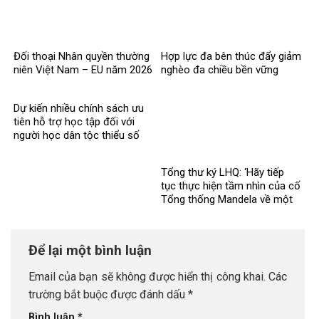
Đối thoại Nhân quyền thường
Hợp lực đa bên thúc đẩy giảm
niên Việt Nam – EU năm 2026
nghèo đa chiều bền vững
Dự kiến nhiều chính sách ưu
tiên hỗ trợ học tập đối với
người học dân tộc thiểu số
rất ít người
Tổng thư ký LHQ: ‘Hãy tiếp
tục thực hiện tầm nhìn của cố
Tổng thống Mandela về một
thế giới công bằng, toàn diện,
bình đẳng và hòa bình’
Để lại một bình luận
Email của bạn sẽ không được hiển thị công khai.
Các
trường bắt buộc được đánh dấu
*
Bình luận
*