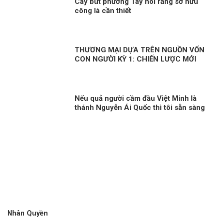
Cây bút phương Tây nói rằng sở hữu
công là cần thiết
THƯƠNG MẠI DỰA TRÊN NGUỒN VỐN
CON NGƯỜI KỲ 1: CHIẾN LƯỢC MỚI
Nếu quả người cầm đầu Việt Minh là
thánh Nguyễn Ái Quốc thì tôi sẵn sàng
thoái vị ngay
Nhân Quyền