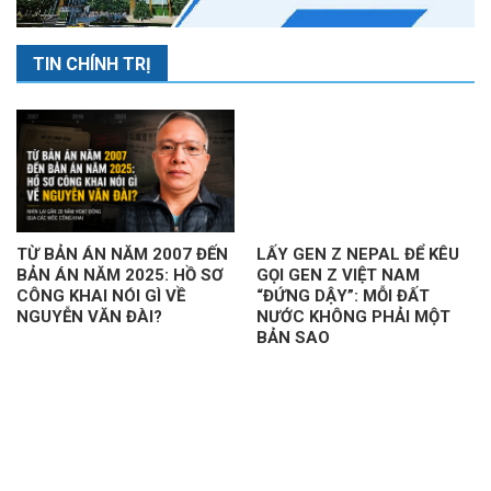
TIN CHÍNH TRỊ
TỪ BẢN ÁN NĂM 2007 ĐẾN
LẤY GEN Z NEPAL ĐỂ KÊU
BẢN ÁN NĂM 2025: HỒ SƠ
GỌI GEN Z VIỆT NAM
CÔNG KHAI NÓI GÌ VỀ
“ĐỨNG DẬY”: MỖI ĐẤT
NGUYỄN VĂN ĐÀI?
NƯỚC KHÔNG PHẢI MỘT
BẢN SAO