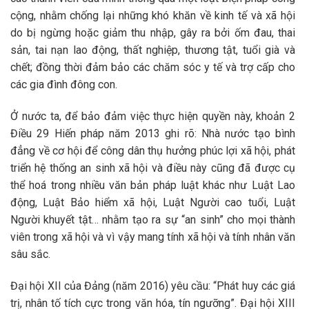
cộng, nhằm chống lại những khó khăn về kinh tế và xã hội
do bị ngừng hoặc giảm thu nhập, gây ra bởi ốm đau, thai
sản, tai nạn lao động, thất nghiệp, thương tật, tuổi già và
chết; đồng thời đảm bảo các chăm sóc y tế và trợ cấp cho
các gia đình đông con.
Ở nước ta, để bảo đảm việc thực hiện quyền này, khoản 2
Điều 29 Hiến pháp năm 2013 ghi rõ: Nhà nước tạo bình
đẳng về cơ hội để công dân thụ hưởng phúc lợi xã hội, phát
triển hệ thống an sinh xã hội và điều này cũng đã được cụ
thể hoá trong nhiều văn bản pháp luật khác như Luật Lao
động, Luật Bảo hiểm xã hội, Luật Người cao tuổi, Luật
Người khuyết tật… nhằm tạo ra sự “an sinh” cho mọi thành
viên trong xã hội và vì vậy mang tính xã hội và tính nhân văn
sâu sắc.
Đại hội XII của Đảng (năm 2016) yêu cầu: “Phát huy các giá
trị, nhân tố tích cực trong văn hóa, tín ngưỡng”. Đại hội XIII