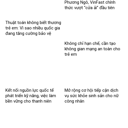
Phương Ngô, VinFast chính
thức vượt “cửa ải” đầu tiên
trong vụ kiện xuyên biên giới
Thuật toán không biết thương
trẻ em: Vì sao nhiều quốc gia
đang tăng cường bảo vệ
người dưới 16 tuổi trên mạng
Không chỉ hạn chế, cần tạo
xã hội?
không gian mạng an toàn cho
trẻ em
Kết nối nguồn lực quốc tế
Mở rộng cơ hội tiếp cận dịch
phát triển kỹ năng, việc làm
vụ sức khỏe sinh sản cho nữ
bền vững cho thanh niên
công nhân