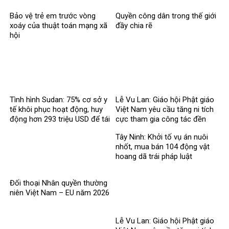
Bảo vệ trẻ em trước vòng
Quyền công dân trong thế giới
xoáy của thuật toán mạng xã
đầy chia rẽ
hội
Tình hình Sudan: 75% cơ sở y
Lễ Vu Lan: Giáo hội Phật giáo
tế khôi phục hoạt động, huy
Việt Nam yêu cầu tăng ni tích
động hơn 293 triệu USD để tái
cực tham gia công tác đền
thiết
ơn đáp nghĩa
Tây Ninh: Khởi tố vụ án nuôi
nhốt, mua bán 104 động vật
hoang dã trái pháp luật
Đối thoại Nhân quyền thường
niên Việt Nam – EU năm 2026
Lễ Vu Lan: Giáo hội Phật giáo