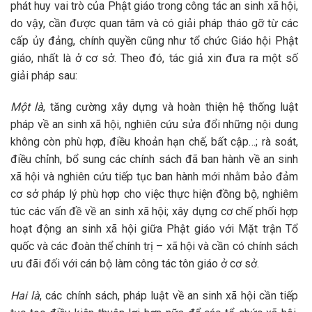
phát huy vai trò của Phật giáo trong công tác an sinh xã hội,
do vậy, cần được quan tâm và có giải pháp tháo gỡ từ các
cấp ủy đảng, chính quyền cũng như tổ chức Giáo hội Phật
giáo, nhất là ở cơ sở. Theo đó, tác giả xin đưa ra một số
giải pháp sau:
Một là
, tăng cường xây dựng và hoàn thiện hệ thống luật
pháp về an sinh xã hội, nghiên cứu sửa đổi những nội dung
không còn phù hợp, điều khoản hạn chế, bất cập…; rà soát,
điều chỉnh, bổ sung các chính sách đã ban hành về an sinh
xã hội và nghiên cứu tiếp tục ban hành mới nhằm bảo đảm
cơ sở pháp lý phù hợp cho việc thực hiện đồng bộ, nghiêm
túc các vấn đề về an sinh xã hội; xây dựng cơ chế phối hợp
hoạt động an sinh xã hội giữa Phật giáo với Mặt trận Tổ
quốc và các đoàn thể chính trị – xã hội và cần có chính sách
ưu đãi đối với cán bộ làm công tác tôn giáo ở cơ sở.
Hai là
, các chính sách, pháp luật về an sinh xã hội cần tiếp