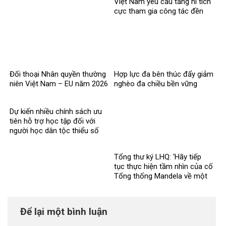
Việt Nam yêu cầu tăng ni tích
cực tham gia công tác đền
ơn đáp nghĩa
Đối thoại Nhân quyền thường
Hợp lực đa bên thúc đẩy giảm
niên Việt Nam – EU năm 2026
nghèo đa chiều bền vững
Dự kiến nhiều chính sách ưu
tiên hỗ trợ học tập đối với
người học dân tộc thiểu số
rất ít người
Tổng thư ký LHQ: ‘Hãy tiếp
tục thực hiện tầm nhìn của cố
Tổng thống Mandela về một
thế giới công bằng, toàn diện,
bình đẳng và hòa bình’
Để lại một bình luận