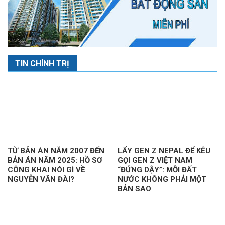
TIN CHÍNH TRỊ
TỪ BẢN ÁN NĂM 2007 ĐẾN
LẤY GEN Z NEPAL ĐỂ KÊU
BẢN ÁN NĂM 2025: HỒ SƠ
GỌI GEN Z VIỆT NAM
CÔNG KHAI NÓI GÌ VỀ
“ĐỨNG DẬY”: MỖI ĐẤT
NGUYỄN VĂN ĐÀI?
NƯỚC KHÔNG PHẢI MỘT
BẢN SAO