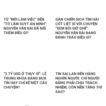
TỪ “MỜI LÀM VIỆC” ĐẾN
GÁN CHIẾN DỊCH TÌM HÀI
“TÔ LÂM SUỴT AN NINH”:
CỐT LIỆT SĨ VỚI CHUYỆN
NGUYỄN VĂN ĐÀI ĐÃ NỐI
“XEM BÓI GIỮ GHẾ”:
THÊM ĐIỀU GÌ?
NGUYỄN VĂN ĐÀI ĐANG
ĐÁNH TRÁO ĐIỀU GÌ?
“3 TỶ USD Ở THỤY SĨ”: LÊ
TIN SAI LAN ĐẾN HÀNG
TRUNG KHOA ĐANG ĐƯA
NGHÌN NGƯỜI: CHỈ NGƯỜI
TIN HAY CHỈ KỂ MỘT CÂU
ĐĂNG PHẢI CHỊU TRÁCH
CHUYỆN?
NHIỆM, CÒN NỀN TẢNG THÌ
SAO?