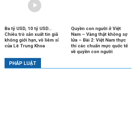
Ba tỷ USD, 10 tỷ USD…
Quyền con người ở Việt
Chiêu trò sản xuất tin giả
Nam – Vàng thật không sợ
không giới hạn, vô liêm sỉ
lửa – Bài 2: Việt Nam thực
của Lê Trung Khoa
thi các chuẩn mực quốc tế
về quyền con người
PHÁP LUẬT