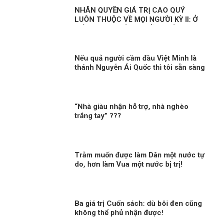
NHÂN QUYỀN GIÁ TRỊ CAO QUÝ
LUÔN THUỘC VỀ MỌI NGƯỜI KỲ II: Ở
VIỆT NAM, NHÂN QUYỀN LUÔN
THUỘC VỀ NHÂN DÂN, VÌ NHÂN DÂN
Nếu quả người cầm đầu Việt Minh là
thánh Nguyễn Ái Quốc thì tôi sẵn sàng
thoái vị ngay
“Nhà giàu nhận hỗ trợ, nhà nghèo
trắng tay” ???
Trẫm muốn được làm Dân một nước tự
do, hơn làm Vua một nước bị trị!
Ba giá trị Cuốn sách: dù bôi đen cũng
không thể phủ nhận được!