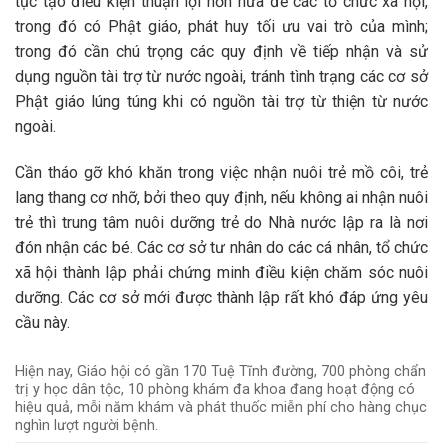
tục tạo điều kiện thuận lợi hơn nữa để các tổ chức xã hội,
trong đó có Phật giáo, phát huy tối ưu vai trò của mình;
trong đó cần chú trọng các quy định về tiếp nhận và sử
dụng nguồn tài trợ từ nước ngoài, tránh tình trạng các cơ sở
Phật giáo lúng túng khi có nguồn tài trợ từ thiện từ nước
ngoài.
Cần tháo gỡ khó khăn trong việc nhận nuôi trẻ mồ côi, trẻ
lang thang cơ nhỡ, bởi theo quy định, nếu không ai nhận nuôi
trẻ thì trung tâm nuôi dưỡng trẻ do Nhà nước lập ra là nơi
đón nhận các bé. Các cơ sở tư nhân do các cá nhân, tổ chức
xã hội thành lập phải chứng minh điều kiện chăm sóc nuôi
dưỡng. Các cơ sở mới được thành lập rất khó đáp ứng yêu
cầu này.
Hiện nay, Giáo hội có gần 170 Tuệ Tĩnh đường, 700 phòng chẩn
trị y học dân tộc, 10 phòng khám đa khoa đang hoạt động có
hiệu quả, mỗi năm khám và phát thuốc miễn phí cho hàng chục
nghìn lượt người bệnh.