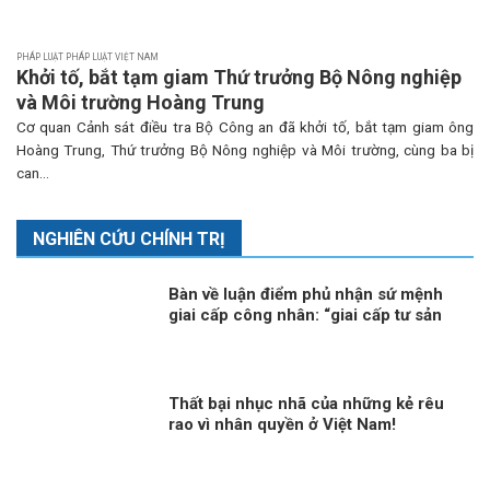
PHÁP LUẬT PHÁP LUẬT VIỆT NAM
Khởi tố, bắt tạm giam Thứ trưởng Bộ Nông nghiệp
và Môi trường Hoàng Trung
Cơ quan Cảnh sát điều tra Bộ Công an đã khởi tố, bắt tạm giam ông
Hoàng Trung, Thứ trưởng Bộ Nông nghiệp và Môi trường, cùng ba bị
can...
NGHIÊN CỨU CHÍNH TRỊ
Bàn về luận điểm phủ nhận sứ mệnh
giai cấp công nhân: “giai cấp tư sản
ngày nay không còn bóc lột công
nhân mà “bóc lột máy móc”?!
Thất bại nhục nhã của những kẻ rêu
rao vì nhân quyền ở Việt Nam!