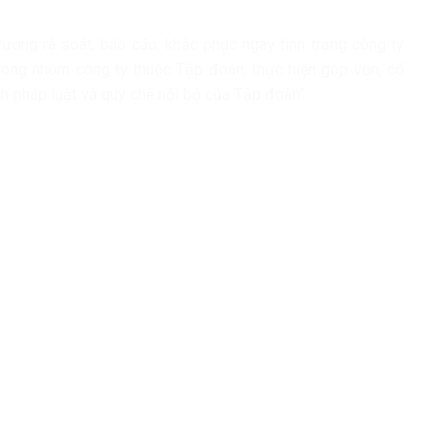
rương rà soát, báo cáo, khắc phục ngay tình trạng công ty
rong nhóm công ty thuộc Tập đoàn, thực hiện góp vốn, cổ
h pháp luật và quy chế nội bộ của Tập đoàn”.