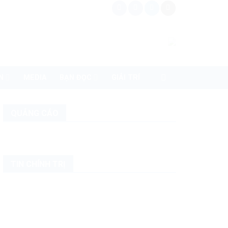
N
MEDIA
BẠN ĐỌC
GIẢI TRÍ
QUẢNG CÁO
TIN CHÍNH TRỊ