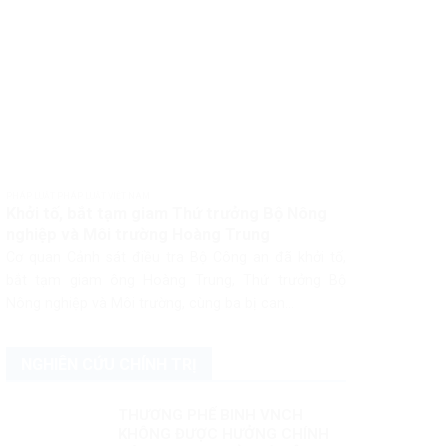
PHÁP LUẬT PHÁP LUẬT VIỆT NAM
Khởi tố, bắt tạm giam Thứ trưởng Bộ Nông
nghiệp và Môi trường Hoàng Trung
Cơ quan Cảnh sát điều tra Bộ Công an đã khởi tố,
bắt tạm giam ông Hoàng Trung, Thứ trưởng Bộ
Nông nghiệp và Môi trường, cùng ba bị can...
NGHIÊN CỨU CHÍNH TRỊ
THƯƠNG PHẾ BINH VNCH
KHÔNG ĐƯỢC HƯỞNG CHÍNH