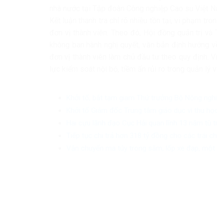
nhà nước tại Tập đoàn Công nghiệp Cao su Việt N
Kết luận thanh tra chỉ rõ nhiều tồn tại, vi phạm tro
đơn vị thành viên. Theo đó, Hội đồng quản trị v
không ban hành nghị quyết, văn bản định hướng về
đơn vị thành viên làm chủ đầu tư theo quy định. V
lực kiểm soát nội bộ, tiềm ẩn rủi ro trong quản lý 
Khởi tố, bắt tạm giam Thứ trưởng Bộ Nông ngh
Khởi tố Giám đốc Trung tâm giáo dục vì thu học
Hai cựu lãnh đạo Cục Hải quan lĩnh 13 năm tù 
Tiếp tục chi trả hơn 318 tỷ đồng cho các trái 
Vận chuyển ma túy trong săm, lốp xe đạp, một 