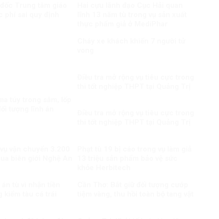
 đốc Trung tâm giáo
Hai cựu lãnh đạo Cục Hải quan
c phí sai quy định
lĩnh 13 năm tù trong vụ sản xuất
thực phẩm giả ở MediPhar
Cháy xe khách khiến 7 người tử
vong​
Điều tra mở rộng vụ tiêu cực trong
thi tốt nghiệp THPT tại Quảng Trị
a túy trong săm, lốp
ối tượng lĩnh án
Điều tra mở rộng vụ tiêu cực trong
thi tốt nghiệp THPT tại Quảng Trị
 vụ vận chuyển 3.200
Phạt tù 19 bị cáo trong vụ làm giả
qua biên giới Nghệ An
13 triệu sản phẩm bảo vệ sức
khỏe Herbitech
án tù vì nhận tiền
Cần Thơ: Bắt giữ đối tượng cướp
 kiểm tàu cá trái
tiệm vàng, thu hồi toàn bộ tang vật