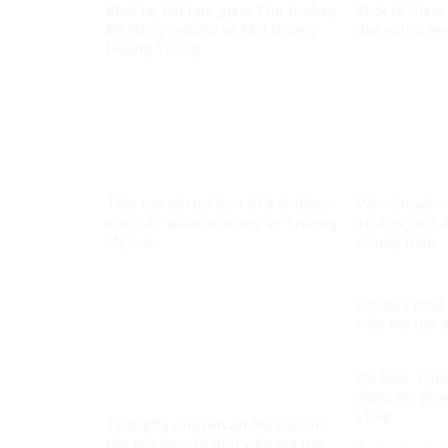
Khởi tố, bắt tạm giam Thứ trưởng
Khởi tố Giám
Bộ Nông nghiệp và Môi trường
dục vì thu họ
Hoàng Trung
Tiếp tục chi trả hơn 318 tỷ đồng
Vận chuyển m
cho các trái chủ trong vụ Trương
xe đạp, một đ
Mỹ Lan
chung thân
Bắt quả tang
viên ma túy 
Cà Mau: Lĩnh 
đăng ký, đăng
phép
Triệt phá chuyên án ma túy lớn,
thu giữ hơn 15.000 viên ma túy