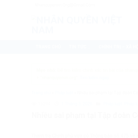
Skip
Nhanquyenvn.org@gmail.com
to
content
TRANG CHỦ
TIN TỨC
CHÍNH TRỊ – XÃ HỘ
Mẹo nhỏ:
Để tìm kiếm chính xác tin bài của nhanq
+ "nhanquyenvn.org".
Tìm kiếm ngay
Trang chủ
»
Pháp luật
»
Nhiều sai phạm tại Tập đoàn C
15294
1 Tháng 3, 2026
Pháp luật
Pháp l
Nhiều sai phạm tại Tập đoàn 
Thanh tra Chính phủ vừa có Thông báo số 475 về Kế