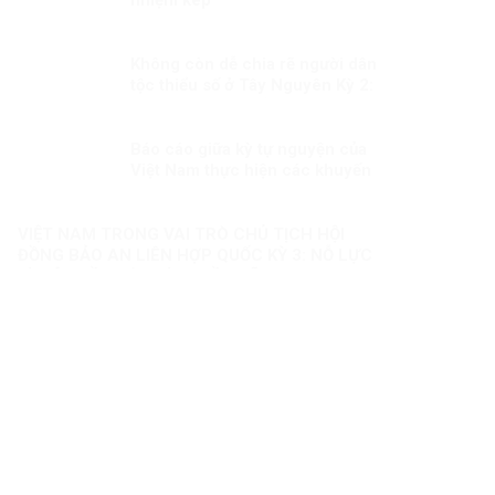
Không còn dễ chia rẽ người dân
tộc thiểu số ở Tây Nguyên Kỳ 2:
Sự thật không thể bóp méo
Báo cáo giữa kỳ tự nguyện của
Việt Nam thực hiện các khuyến
nghị UPR chu kỳ III Kỳ 2: “Việt
Nam sẽ thành công trong việc
gắn kết sứ mệnh bảo đảm
VIỆT NAM TRONG VAI TRÒ CHỦ TỊCH HỘI
quyền con người với nỗ lực
ĐỒNG BẢO AN LIÊN HỢP QUỐC KỲ 3: NỖ LỰC
phòng chống COVID-19”
VÌ MỘT NỀN HÒA BÌNH BỀN VỮNG