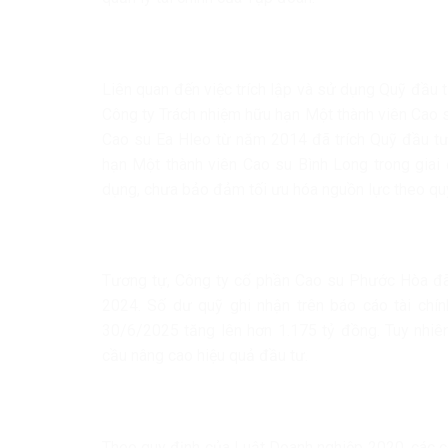
Liên quan đến việc trích lập và sử dụng Quỹ đầu tư
Công ty Trách nhiệm hữu hạn Một thành viên Cao 
Cao su Ea Hleo từ năm 2014 đã trích Quỹ đầu tư
hạn Một thành viên Cao su Bình Long trong giai
dụng, chưa bảo đảm tối ưu hóa nguồn lực theo quy
Tương tự, Công ty cổ phần Cao su Phước Hòa đã t
2024. Số dư quỹ ghi nhận trên báo cáo tài chí
30/6/2025 tăng lên hơn 1.175 tỷ đồng. Tuy nhi
cầu nâng cao hiệu quả đầu tư.
Theo quy định của Luật Doanh nghiệp 2020, các cô