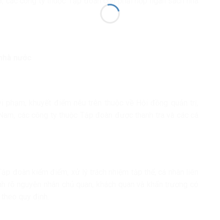
5, các công ty thuộc Tập đoàn còn phải nộp ngân sách nhà
 nhà nước
 vi phạm, khuyết điểm nêu trên thuộc về Hội đồng quản trị,
am, các công ty thuộc Tập đoàn được thanh tra và các cá
Tập đoàn kiểm điểm, xử lý trách nhiệm tập thể, cá nhân liên
định rõ nguyên nhân chủ quan, khách quan và khẩn trương có
theo quy định.