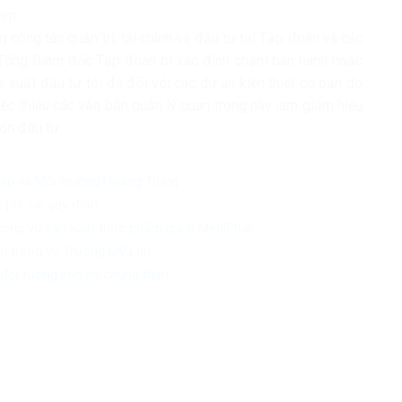
am.
ng công tác quản trị, tài chính và đầu tư tại Tập đoàn và các
à Tổng Giám đốc Tập đoàn bị xác định chậm ban hành hoặc
 suất đầu tư tối đa đối với các dự án kiến thiết cơ bản do
iệc thiếu các văn bản quản lý quan trọng này làm giảm hiệu
vốn đầu tư.
iệp và Môi trường Hoàng Trung
 phí sai quy định
trong vụ sản xuất thực phẩm giả ở MediPhar
chủ trong vụ Trương Mỹ Lan
đối tượng lĩnh án chung thân