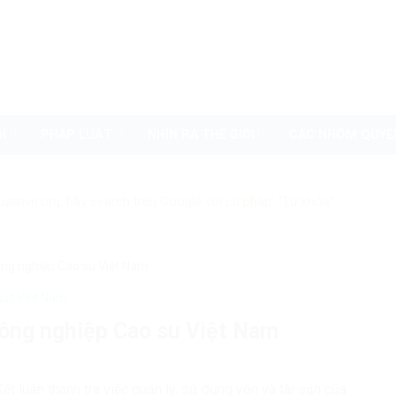
I
PHÁP LUẬT
NHÌN RA THẾ GIỚI
CÁC NHÓM QUYỀ
uyenvn.org, hãy search trên Google với cú pháp: "Từ khóa"
ông nghiệp Cao su Việt Nam
uật Việt Nam
Công nghiệp Cao su Việt Nam
t luận thanh tra việc quản lý, sử dụng vốn và tài sản của