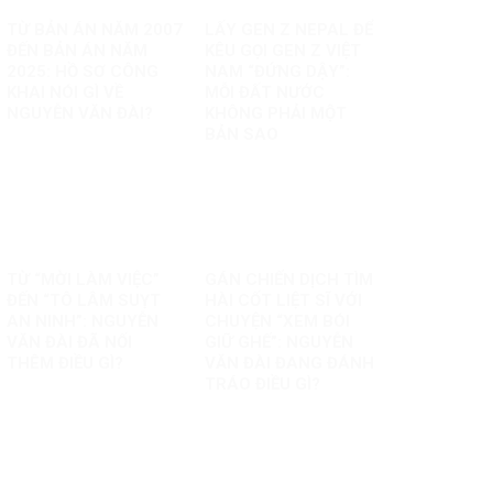
TỪ BẢN ÁN NĂM 2007
LẤY GEN Z NEPAL ĐỂ
ĐẾN BẢN ÁN NĂM
KÊU GỌI GEN Z VIỆT
2025: HỒ SƠ CÔNG
NAM “ĐỨNG DẬY”:
KHAI NÓI GÌ VỀ
MỖI ĐẤT NƯỚC
NGUYỄN VĂN ĐÀI?
KHÔNG PHẢI MỘT
BẢN SAO
TỪ “MỜI LÀM VIỆC”
GÁN CHIẾN DỊCH TÌM
ĐẾN “TÔ LÂM SUỴT
HÀI CỐT LIỆT SĨ VỚI
AN NINH”: NGUYỄN
CHUYỆN “XEM BÓI
VĂN ĐÀI ĐÃ NỐI
GIỮ GHẾ”: NGUYỄN
THÊM ĐIỀU GÌ?
VĂN ĐÀI ĐANG ĐÁNH
TRÁO ĐIỀU GÌ?