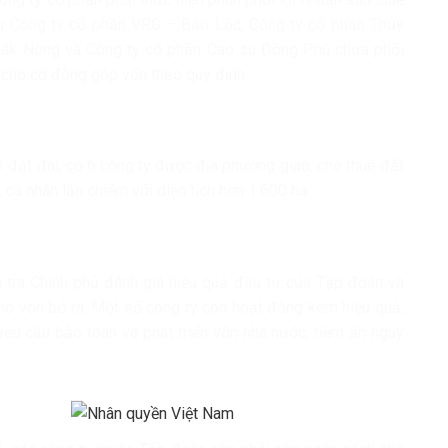
hư Công ty cổ phần VRG – Bảo Lộc, Công ty cổ phần Thủy
Đắk Nông và Công ty cổ phần Cao su Đồng Phú chưa phối
c cho cổ đông góp vốn theo quy định.
lý đất đai, có 6 công ty được địa phương giao, cho thuê đất
cá nhân lấn chiếm với diện tích hơn 1.600 ha.
nh tra Chính phủ đánh giá hiệu quả đầu tư của Tập đoàn và
mô vốn bỏ ra. Một số công ty con hoạt động kém hiệu quả,
yêu cầu bảo toàn và phát triển vốn nhà nước, tiềm ẩn nguy