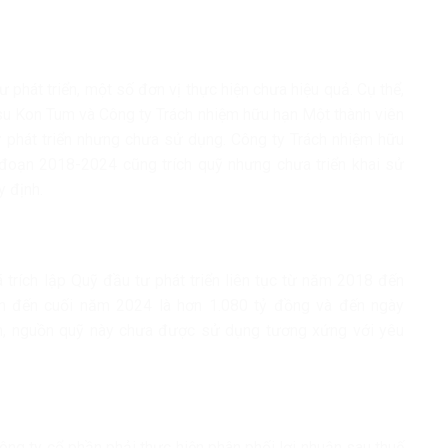
 phát triển, một số đơn vị thực hiện chưa hiệu quả. Cụ thể,
su Kon Tum và Công ty Trách nhiệm hữu hạn Một thành viên
 phát triển nhưng chưa sử dụng. Công ty Trách nhiệm hữu
 đoạn 2018-2024 cũng trích quỹ nhưng chưa triển khai sử
 định.
rích lập Quỹ đầu tư phát triển liên tục từ năm 2018 đến
nh đến cuối năm 2024 là hơn 1.080 tỷ đồng và đến ngày
ên, nguồn quỹ này chưa được sử dụng tương xứng với yêu
ng ty cổ phần phải thực hiện phân phối lợi nhuận sau thuế