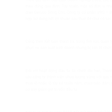
theo đúng quy định. Tuy nhiên, một số đơn vị n
điện Geruco Sông Côn, Công ty cổ phần VRG – 
hợp sử dụng hết lợi nhuận sau thuế để chia cổ tứ
Cũng theo Kết luận thanh tra, trong lĩnh vực quản 
phục vụ sản xuất kinh doanh nhưng bị các tổ chức, 
Đối với hoạt động đầu tư tài chính dài hạn, Tha
các công ty thành viên chưa tương xứng với quy 
thua lỗ hoặc lỗ lũy kế nhiều năm, chưa bảo đảm 
cơ suy giảm giá trị vốn đầu tư.