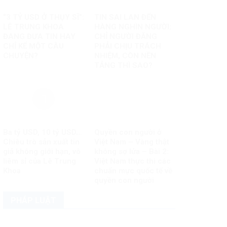
“3 TỶ USD Ở THỤY SĨ”:
TIN SAI LAN ĐẾN
LÊ TRUNG KHOA
HÀNG NGHÌN NGƯỜI:
ĐANG ĐƯA TIN HAY
CHỈ NGƯỜI ĐĂNG
CHỈ KỂ MỘT CÂU
PHẢI CHỊU TRÁCH
CHUYỆN?
NHIỆM, CÒN NỀN
TẢNG THÌ SAO?
Ba tỷ USD, 10 tỷ USD…
Quyền con người ở
Chiêu trò sản xuất tin
Việt Nam – Vàng thật
giả không giới hạn, vô
không sợ lửa – Bài 2:
liêm sỉ của Lê Trung
Việt Nam thực thi các
Khoa
chuẩn mực quốc tế về
quyền con người
PHÁP LUẬT