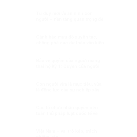
SÁCH NHƯ NGƯỜI CÓ CÔNG
VỚI CÁCH MẠNG LÀ KỲ THỊ?
Tư duy mới về an ninh con
người – nền tảng quan trọng để
hiện thực hoá khát vọng, mục
tiêu phát triển đất nước Kỳ 2:
Minh chứng sống động
Cảnh báo mưu đồ xuyên tạc,
chống phá các dự thảo văn kiện
Đại hội Đảng
Bảo vệ quyền của người mang
thai hộ Kỳ 1: Quyền của người
mang thai hộ trong pháp luật
quốc tế
Con người vừa là mục tiêu, vừa
là động lực của sự nghiệp xây
dựng đất nước
Các tổ chức nhân quyền nên
tuân thủ pháp luật quốc tế về
nhân quyền
Việt Nam – vai trò kép, trách
nhiệm kép