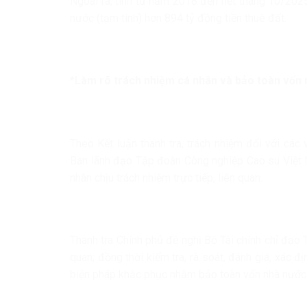
Ngoài ra, tính từ năm 2018 đến hết tháng 10/202
nước (tạm tính) hơn 894 tỷ đồng tiền thuê đất.
*Làm rõ trách nhiệm cá nhân và bảo toàn vốn
Theo Kết luận thanh tra, trách nhiệm đối với các
Ban lãnh đạo Tập đoàn Công nghiệp Cao su Việt N
nhân chịu trách nhiệm trực tiếp, liên quan.
Thanh tra Chính phủ đề nghị Bộ Tài chính chỉ đạo 
quan; đồng thời kiểm tra, rà soát, đánh giá, xác 
biện pháp khắc phục nhằm bảo toàn vốn nhà nước 