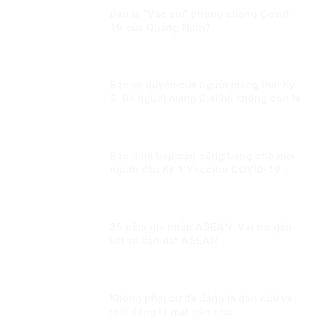
Đâu là “Vắc xin” phòng chống Covid-
19 của Quảng Ninh?
Bảo vệ quyền của người mang thai Kỳ
3: Để người mang thai hộ không còn là
người yếu thế
Bảo đảm tiếp cận công bằng cho mọi
người dân Kỳ 1:Vaccine COVID-19 –
đặc quyền của người giàu?
25 năm gia nhập ASEAN: Vai trò gắn
kết và dẫn dắt ASEAN
Không phải cứ đa đảng là dân chủ và
một đảng là mất dân chủ