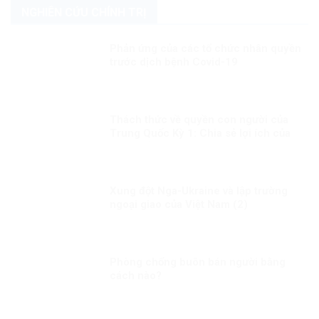
NGHIÊN CỨU CHÍNH TRỊ
Phản ứng của các tổ chức nhân quyền
trước dịch bệnh Covid-19
Thách thức về quyền con người của
Trung Quốc Kỳ 1: Chia sẻ lợi ích của
phát triển đồng đều hơn cho người
dân
Xung đột Nga-Ukraine và lập trường
ngoại giao của Việt Nam (2)
Phòng chống buôn bán người bằng
cách nào?