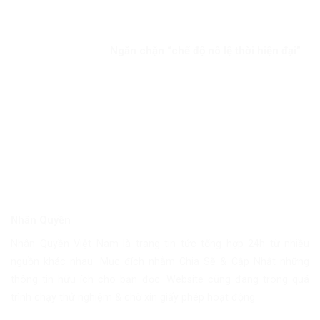
Ngăn chặn “chế độ nô lệ thời hiện đại”
Nhân Quyền
Nhân Quyền Việt Nam là trang tin tức tổng hợp 24h từ nhiều
nguồn khác nhau. Mục đích nhằm Chia Sẽ & Cập Nhật những
thông tin hữu ích cho bạn đọc. Website cũng đang trong quá
trình chạy thử nghiệm & chờ xin giấy phép hoạt động.