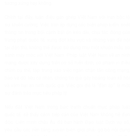
tương xứng hay không.
Chính tại đây, luận điệu gán ghép Việt Nam với Iran bộc lộ
sự khiên cưỡng. Việc Iran áp dụng các biện pháp kiểm soát
thông tin trong bối cảnh bất ổn kéo dài, chịu tác động của
trừng phạt quốc tế, xung đột khu vực và những vấn đề nội
tại đặc thù, không thể được sử dụng như một khuôn mẫu so
sánh máy móc với Việt Nam. Pháp luật Việt Nam về an ninh
mạng được xây dựng trên cơ sở hiến định, có phạm vi điều
chỉnh cụ thể, tập trung vào việc ngăn chặn tấn công mạng,
bảo vệ dữ liệu cá nhân, chống tin giả gây hoảng loạn xã hội
và xâm hại an ninh quốc gia. Việc gọi đó là “đàn áp” là một
sự đánh tráo mục tiêu pháp lý.
Nếu đặt Việt Nam trong bức tranh chuẩn mực pháp luật
quốc tế, sẽ thấy cách tiếp cận của Việt Nam không hề đơn
độc. Liên minh châu Âu đã ban hành Đạo luật Dịch vụ số,
yêu cầu các nền tảng xuyên biên giới phải gỡ bỏ nội dung