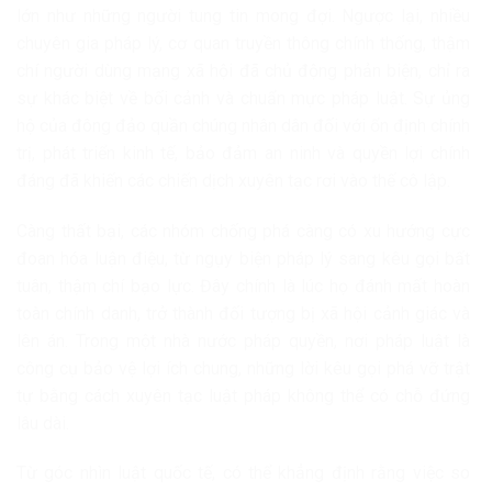
lớn như những người tung tin mong đợi. Ngược lại, nhiều
chuyên gia pháp lý, cơ quan truyền thông chính thống, thậm
chí người dùng mạng xã hội đã chủ động phản biện, chỉ ra
sự khác biệt về bối cảnh và chuẩn mực pháp luật. Sự ủng
hộ của đông đảo quần chúng nhân dân đối với ổn định chính
trị, phát triển kinh tế, bảo đảm an ninh và quyền lợi chính
đáng đã khiến các chiến dịch xuyên tạc rơi vào thế cô lập.
Càng thất bại, các nhóm chống phá càng có xu hướng cực
đoan hóa luận điệu, từ ngụy biện pháp lý sang kêu gọi bất
tuân, thậm chí bạo lực. Đây chính là lúc họ đánh mất hoàn
toàn chính danh, trở thành đối tượng bị xã hội cảnh giác và
lên án. Trong một nhà nước pháp quyền, nơi pháp luật là
công cụ bảo vệ lợi ích chung, những lời kêu gọi phá vỡ trật
tự bằng cách xuyên tạc luật pháp không thể có chỗ đứng
lâu dài.
Từ góc nhìn luật quốc tế, có thể khẳng định rằng việc so