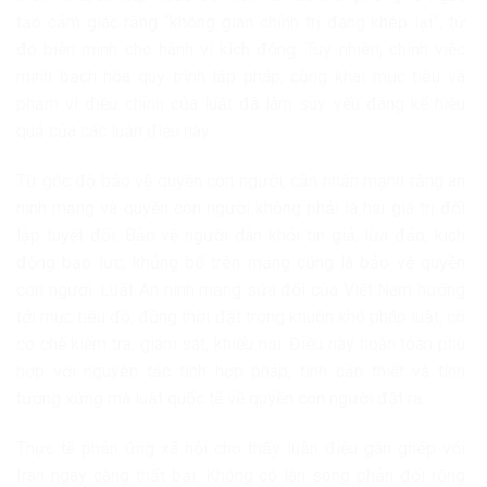
tạo cảm giác rằng “không gian chính trị đang khép lại”, từ
đó biện minh cho hành vi kích động. Tuy nhiên, chính việc
minh bạch hóa quy trình lập pháp, công khai mục tiêu và
phạm vi điều chỉnh của luật đã làm suy yếu đáng kể hiệu
quả của các luận điệu này.
Từ góc độ bảo vệ quyền con người, cần nhấn mạnh rằng an
ninh mạng và quyền con người không phải là hai giá trị đối
lập tuyệt đối. Bảo vệ người dân khỏi tin giả, lừa đảo, kích
động bạo lực, khủng bố trên mạng cũng là bảo vệ quyền
con người. Luật An ninh mạng sửa đổi của Việt Nam hướng
tới mục tiêu đó, đồng thời đặt trong khuôn khổ pháp luật, có
cơ chế kiểm tra, giám sát, khiếu nại. Điều này hoàn toàn phù
hợp với nguyên tắc tính hợp pháp, tính cần thiết và tính
tương xứng mà luật quốc tế về quyền con người đặt ra.
Thực tế phản ứng xã hội cho thấy luận điệu gán ghép với
Iran ngày càng thất bại. Không có làn sóng phản đối rộng