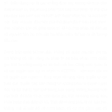
trị”. Điều đáng nói là các khẳng định này không hề trích dẫn
điều khoản cụ thể, không phân tích cấu trúc pháp lý, mà chủ
yếu dựa vào cảm xúc và hình ảnh được chọn lọc từ bối cảnh
Iran. Đây là bước đầu tiên của thủ đoạn đánh tráo khái niệm:
thay vì phân biệt rõ giữa quản trị xã hội hợp pháp và đàn áp
vô nguyên tắc, họ trộn lẫn hai khái niệm để tạo ra ấn tượng
tiêu cực.
Trong luật quốc tế hiện đại, không có quốc gia nào tồn tại
mà không có các công cụ pháp lý để bảo vệ an ninh quốc
gia, trật tự công cộng và an toàn xã hội. Công ước quốc tế
về các quyền dân sự và chính trị (ICCPR) – văn kiện cốt lõi
về quyền con người – thừa nhận rõ ràng rằng quyền tự do
biểu đạt, quyền tiếp cận thông tin không phải là quyền tuyệt
đối, và có thể bị hạn chế bằng luật trong những trường hợp
cần thiết để bảo vệ an ninh quốc gia, trật tự công cộng, sức
khỏe hoặc đạo đức xã hội. Vấn đề không phải là có luật hay
không, mà là luật đó có minh bạch, có cơ chế giám sát, có