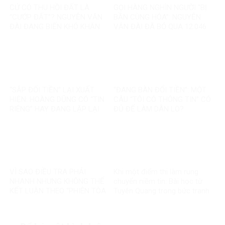
CỨ CÓ THU HỒI ĐẤT LÀ
GỌI HÀNG NGHÌN NGƯỜI “BỊ
“CƯỚP ĐẤT”? NGUYỄN VĂN
BẦN CÙNG HÓA”: NGUYỄN
ĐÀI ĐANG BIẾN KHÓ KHĂN
VĂN ĐÀI ĐÃ BỎ QUA 12.046
THÀNH MỘT CÂU CHUYỆN
TỶ ĐỒNG TÁI ĐỊNH CƯ VÀ
KHÁC
85.000 SUẤT NHÀ ĐẤT THẾ
NÀO?
“SẮP ĐỔI TIỀN” LẠI XUẤT
“ĐANG BÀN ĐỔI TIỀN”: MỘT
HIỆN: HOÀNG DŨNG CÓ “TIN
CÂU “TÔI CÓ THÔNG TIN” CÓ
RIÊNG” HAY ĐANG LẶP LẠI
ĐỦ ĐỂ LÀM DÂN LO?
MỘT TIN ĐỒN CŨ?
VÌ SAO ĐIỀU TRA PHẢI
Khi một điểm thi làm rung
NHANH NHƯNG KHÔNG THỂ
chuyển niềm tin: Bài học từ
KẾT LUẬN THEO “PHIÊN TÒA
Tuyên Quang trong bức tranh
MẠNG”?
toàn cầu về liêm chính học
thuật