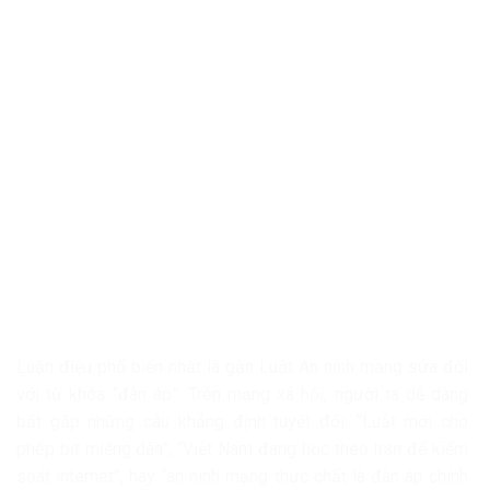
Luận điệu phổ biến nhất là gắn Luật An ninh mạng sửa đổi
với từ khóa “đàn áp”. Trên mạng xã hội, người ta dễ dàng
bắt gặp những câu khẳng định tuyệt đối: “Luật mới cho
phép bịt miệng dân”, “Việt Nam đang học theo Iran để kiểm
soát internet”, hay “an ninh mạng thực chất là đàn áp chính