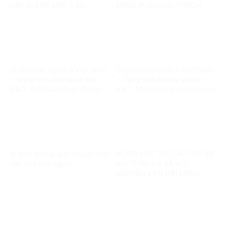
HAY CHỈ KỂ MỘT CÂU
ĐĂNG PHẢI CHỊU TRÁCH
CHUYỆN?
NHIỆM, CÒN NỀN TẢNG THÌ
SAO?
Quyền con người ở Việt Nam
Quyền con người ở Việt Nam
– Vàng thật không sợ lửa –
– Vàng thật không sợ lửa –
Bài 2: Việt Nam thực thi các
Bài 1: Minh chứng khách quan
chuẩn mực quốc tế về quyền
bác bỏ mọi luận điệu sai trái
con người
Vì một không gian mạng nhân
MƯỢN MỘT “CÔ GÁI TRẺ” ĐỂ
văn cho mỗi người
NÓI THAY CẢ XÃ HỘI:
NGUYỄN VĂN ĐÀI ĐANG
GOM MỌI KHÓ KHĂN THÀNH
“MẤT NIỀM TIN”