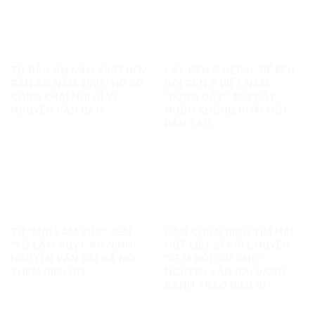
TỪ BẢN ÁN NĂM 2007 ĐẾN
LẤY GEN Z NEPAL ĐỂ KÊU
BẢN ÁN NĂM 2025: HỒ SƠ
GỌI GEN Z VIỆT NAM
CÔNG KHAI NÓI GÌ VỀ
“ĐỨNG DẬY”: MỖI ĐẤT
NGUYỄN VĂN ĐÀI?
NƯỚC KHÔNG PHẢI MỘT
BẢN SAO
TỪ “MỜI LÀM VIỆC” ĐẾN
GÁN CHIẾN DỊCH TÌM HÀI
“TÔ LÂM SUỴT AN NINH”:
CỐT LIỆT SĨ VỚI CHUYỆN
NGUYỄN VĂN ĐÀI ĐÃ NỐI
“XEM BÓI GIỮ GHẾ”:
THÊM ĐIỀU GÌ?
NGUYỄN VĂN ĐÀI ĐANG
ĐÁNH TRÁO ĐIỀU GÌ?