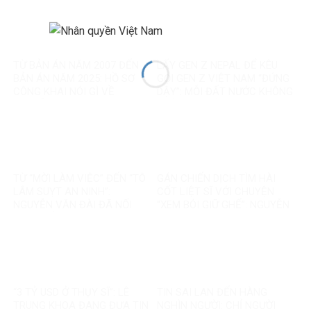
TỪ BẢN ÁN NĂM 2007 ĐẾN
LẤY GEN Z NEPAL ĐỂ KÊU
BẢN ÁN NĂM 2025: HỒ SƠ
GỌI GEN Z VIỆT NAM “ĐỨNG
CÔNG KHAI NÓI GÌ VỀ
DẬY”: MỖI ĐẤT NƯỚC KHÔNG
NGUYỄN VĂN ĐÀI?
PHẢI MỘT BẢN SAO
TỪ “MỜI LÀM VIỆC” ĐẾN “TÔ
GÁN CHIẾN DỊCH TÌM HÀI
LÂM SUỴT AN NINH”:
CỐT LIỆT SĨ VỚI CHUYỆN
NGUYỄN VĂN ĐÀI ĐÃ NỐI
“XEM BÓI GIỮ GHẾ”: NGUYỄN
THÊM ĐIỀU GÌ?
VĂN ĐÀI ĐANG ĐÁNH TRÁO
ĐIỀU GÌ?
“3 TỶ USD Ở THỤY SĨ”: LÊ
TIN SAI LAN ĐẾN HÀNG
TRUNG KHOA ĐANG ĐƯA TIN
NGHÌN NGƯỜI: CHỈ NGƯỜI