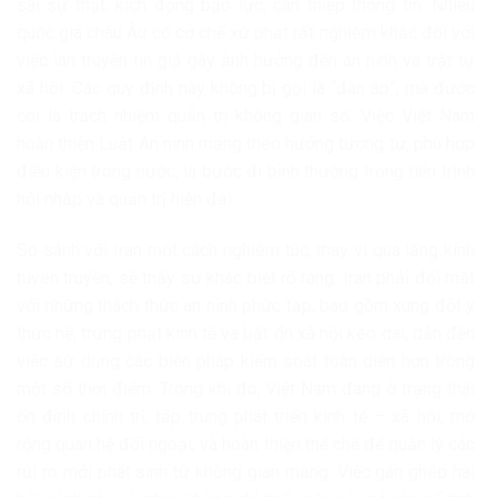
sai sự thật, kích động bạo lực, can thiệp thông tin. Nhiều
quốc gia châu Âu có cơ chế xử phạt rất nghiêm khắc đối với
việc lan truyền tin giả gây ảnh hưởng đến an ninh và trật tự
xã hội. Các quy định này không bị gọi là “đàn áp”, mà được
coi là trách nhiệm quản trị không gian số. Việc Việt Nam
hoàn thiện Luật An ninh mạng theo hướng tương tự, phù hợp
điều kiện trong nước, là bước đi bình thường trong tiến trình
hội nhập và quản trị hiện đại.
So sánh với Iran một cách nghiêm túc, thay vì qua lăng kính
tuyên truyền, sẽ thấy sự khác biệt rõ ràng. Iran phải đối mặt
với những thách thức an ninh phức tạp, bao gồm xung đột ý
thức hệ, trừng phạt kinh tế và bất ổn xã hội kéo dài, dẫn đến
việc sử dụng các biện pháp kiểm soát toàn diện hơn trong
một số thời điểm. Trong khi đó, Việt Nam đang ở trạng thái
ổn định chính trị, tập trung phát triển kinh tế – xã hội, mở
rộng quan hệ đối ngoại, và hoàn thiện thể chế để quản lý các
rủi ro mới phát sinh từ không gian mạng. Việc gán ghép hai