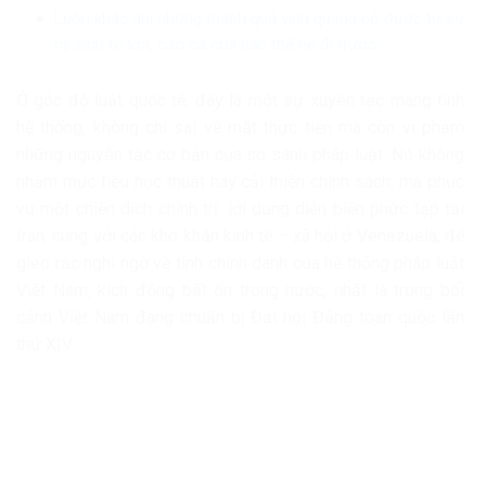
Luôn khắc ghi những thành quả vinh quang có được từ sự
hy sinh to lớn, cao cả của các thế hệ đi trước
Ở góc độ luật quốc tế, đây là một sự xuyên tạc mang tính
hệ thống, không chỉ sai về mặt thực tiễn mà còn vi phạm
những nguyên tắc cơ bản của so sánh pháp luật. Nó không
nhằm mục tiêu học thuật hay cải thiện chính sách, mà phục
vụ một chiến dịch chính trị: lợi dụng diễn biến phức tạp tại
Iran, cùng với các khó khăn kinh tế – xã hội ở Venezuela, để
gieo rắc nghi ngờ về tính chính danh của hệ thống pháp luật
Việt Nam, kích động bất ổn trong nước, nhất là trong bối
cảnh Việt Nam đang chuẩn bị Đại hội Đảng toàn quốc lần
thứ XIV.