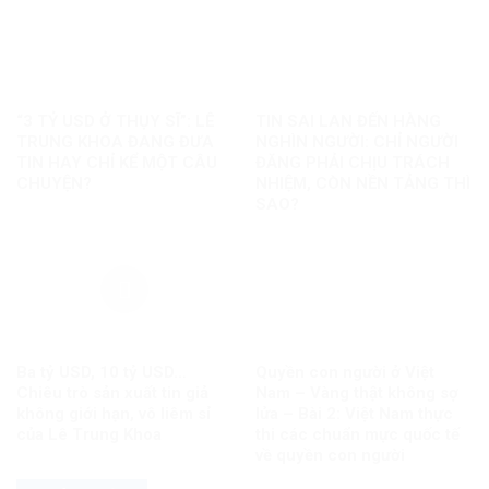
“3 TỶ USD Ở THỤY SĨ”: LÊ
TIN SAI LAN ĐẾN HÀNG
TRUNG KHOA ĐANG ĐƯA
NGHÌN NGƯỜI: CHỈ NGƯỜI
TIN HAY CHỈ KỂ MỘT CÂU
ĐĂNG PHẢI CHỊU TRÁCH
CHUYỆN?
NHIỆM, CÒN NỀN TẢNG THÌ
SAO?
Ba tỷ USD, 10 tỷ USD…
Quyền con người ở Việt
Chiêu trò sản xuất tin giả
Nam – Vàng thật không sợ
không giới hạn, vô liêm sỉ
lửa – Bài 2: Việt Nam thực
của Lê Trung Khoa
thi các chuẩn mực quốc tế
về quyền con người