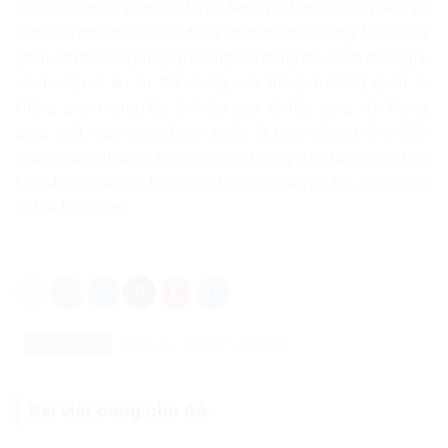
sánh cưỡng ép pháp luật Việt Nam với Iran là một phép so
sánh sai chuẩn mực, có động cơ chính trị rõ ràng. Nó không
phản ánh thực tế pháp lý, không tôn trọng bối cảnh quốc gia,
và đi ngược lại xu thế chung của thế giới trong quản trị
không gian mạng. Sự tỉnh táo của xã hội, cùng với khung
pháp luật ngày càng hoàn thiện, là minh chứng cho thấy
những luận điệu đó không những không đạt được mục tiêu
kích động, mà còn tự bộc lộ bản chất xuyên tạc, cực đoan
và bất hợp pháp.
Danh mục:
Chính trị - Xã hội
Tiêu điểm
Bài viết cùng chủ đề: