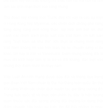
bối cảnh này với nhau không chỉ thiếu căn cứ, mà còn cố tình
làm sai lệch nhận thức của công chúng.
Thủ đoạn này không mới. Trước đây, khi xảy ra các sự kiện
ở Hong Kong hay Myanmar, các chiến dịch chống phá cũng
từng dùng cùng một công thức: lấy hình ảnh bất ổn, đặt
cạnh các chính sách pháp luật của Việt Nam, rồi kết luận
rằng “Việt Nam sẽ như thế”. Khi thực tế chứng minh rằng
Việt Nam không rơi vào hỗn loạn, họ lại chuyển sang ví dụ
khác, lần này là Iran và Venezuela. Điểm chung không đổi là
mưu đồ kích hoạt tâm lý lo sợ và đối kháng, đặc biệt vào
những thời điểm chính trị nhạy cảm.
Việc Luật An ninh mạng được sửa đổi và thông qua trong
giai đoạn Việt Nam chuẩn bị Đại hội Đảng toàn quốc lần thứ
XIV càng khiến các chiến dịch xuyên tạc gia tăng cường độ.
Trong luật quốc tế và thực tiễn chính trị, đây là hiện tượng
quen thuộc: các đối tượng chống đối thường lợi dụng thời
điểm chuyển tiếp hoặc sự kiện lớn để thổi phồng lo ngại,