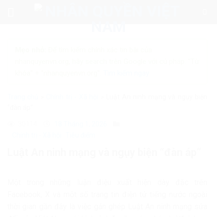
Skip
to
content
Mẹo nhỏ:
Để tìm kiếm chính xác tin bài của
nhanquyenvn.org, hãy search trên Google với cú pháp: "Từ
khóa" + "nhanquyenvn.org".
Tìm kiếm ngay
Trang chủ
»
Chính trị - Xã hội
»
Luật An ninh mạng và ngụy biện
“đàn áp”
30114
18 Tháng 1, 2026
Chính trị - Xã hội
Tiêu điểm
Luật An ninh mạng và ngụy biện “đàn áp”
Một trong những luận điệu xuất hiện dày đặc trên
Facebook, X và một số trang tin điện tử tiếng nước ngoài
thời gian gần đây là việc gán ghép Luật An ninh mạng sửa