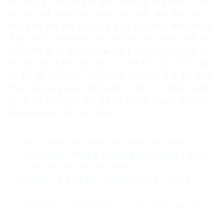
đổi của Việt Nam với hình ảnh “cưỡng ép pháp luật” ở Iran.
Các bài viết, trạng thái, thậm chí “phân tích pháp lý” tự
phong, cố tình đặt dấu bằng giữa việc hoàn thiện khung
pháp luật an ninh mạng của Việt Nam với những hình ảnh
kiểm soát xã hội cứng rắn tại Iran trong bối cảnh nước này
đối mặt bất ổn kéo dài. Cách so sánh này được lan truyền
với tốc độ cao, kèm theo những cảnh báo giật gân rằng
“Việt Nam đang đi vào vết xe đổ”, “luật mới là công cụ đàn
áp”, từ đó kích động tâm lý phản kháng, kêu gọi biểu tình,
thậm chí lật đổ chế độ chính trị.
Vì một không gian mạng nhân văn cho mỗi người
VÌ SAO ĐIỀU TRA PHẢI NHANH NHƯNG KHÔNG THỂ KẾT
LUẬN THEO “PHIÊN TÒA MẠNG”?
KHÔNG THỂ BIẾN 328 HỌC SINH THÀNH “TẬP THỂ CÓ
TỘI”
Nhận diện các thông tin tiêu cực, thiếu khách quan, sai sự
thật về dự án Làng Vân