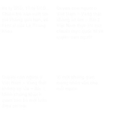
Ba tỷ USD, 10 tỷ USD…
Quyền con người ở
Chiêu trò sản xuất tin
Việt Nam – Vàng thật
giả không giới hạn, vô
không sợ lửa – Bài 2:
liêm sỉ của Lê Trung
Việt Nam thực thi các
Khoa
chuẩn mực quốc tế về
quyền con người
Quyền con người ở
Vì một không gian
Việt Nam – Vàng thật
mạng nhân văn cho
không sợ lửa – Bài 1:
mỗi người
Minh chứng khách
quan bác bỏ mọi luận
điệu sai trái