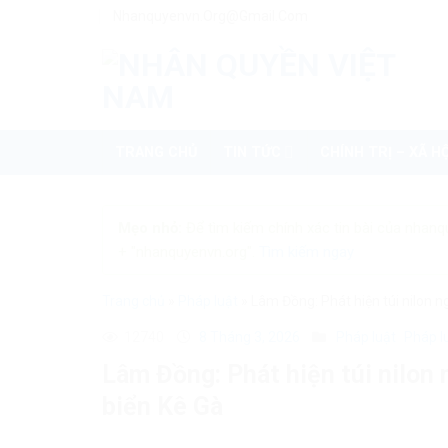
Skip
Nhanquyenvn.org@gmail.com
to
content
TRANG CHỦ
TIN TỨC
CHÍNH TRỊ – XÃ HỘ
Mẹo nhỏ:
Để tìm kiếm chính xác tin bài của nhanq
+ "nhanquyenvn.org".
Tìm kiếm ngay
Trang chủ
»
Pháp luật
»
Lâm Đồng: Phát hiện túi nilon n
12740
8 Tháng 3, 2026
Pháp luật
Pháp l
Lâm Đồng: Phát hiện túi nilon 
biển Kê Gà