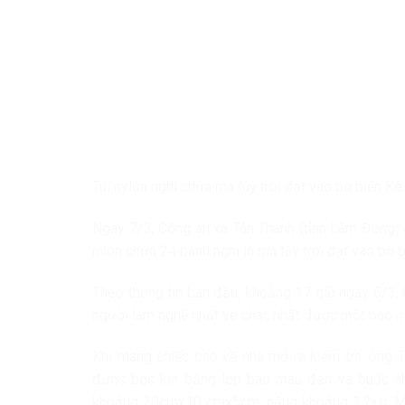
Túi nylon nghi chứa ma túy trôi dạt vào bờ biển Kê
Ngày 7/3, Công an xã Tân Thành (tỉnh Lâm Đồng) đ
nilon chứa 24 bánh nghi là ma túy trôi dạt vào bờ 
Theo thông tin ban đầu, khoảng 17 giờ ngày 6/3, C
người làm nghề nhặt ve chai, nhặt được một bao ni
Khi mang chiếc bao về nhà mở ra kiểm tra, ông T
được bọc kín bằng lớp bao màu đen và buộc ch
khoảng 20cmx10 cmx5cm, nặng khoảng 1,2kg. Một s