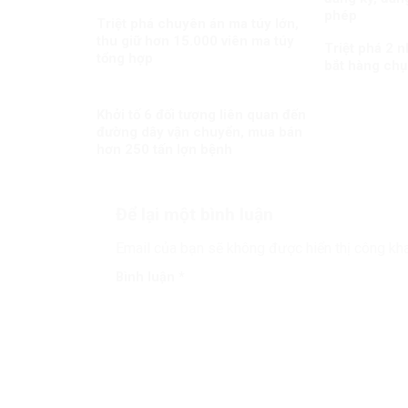
phép
Triệt phá chuyên án ma túy lớn,
thu giữ hơn 15.000 viên ma túy
Triệt phá 2 
tổng hợp
bắt hàng chụ
Khởi tố 6 đối tượng liên quan đến
đường dây vận chuyển, mua bán
hơn 250 tấn lợn bệnh
Để lại một bình luận
Email của bạn sẽ không được hiển thị công kha
Bình luận
*