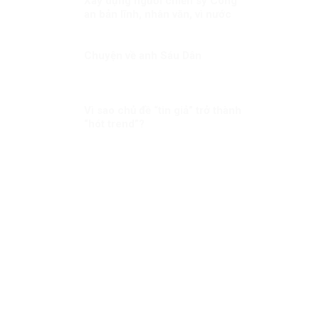
Xây dựng người chiến sỹ Công
an bản lĩnh, nhân văn, vì nước
quên thân, vì dân phục vụ
Chuyện về anh Sáu Dân
Vì sao chủ đề “tin giả” trở thành
“hót trend”?