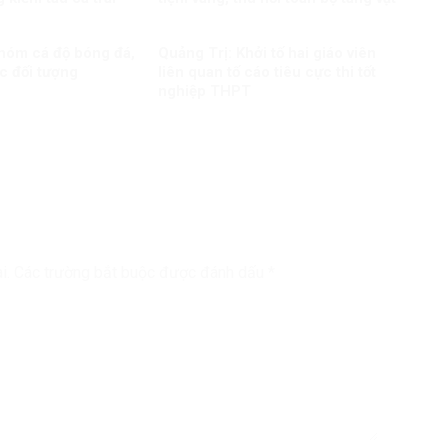
nhóm cá độ bóng đá,
Quảng Trị: Khởi tố hai giáo viên
c đối tượng
liên quan tố cáo tiêu cực thi tốt
nghiệp THPT
i.
Các trường bắt buộc được đánh dấu
*