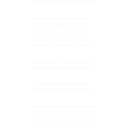
người Kỳ 1:Bảo đảm tốt quyền
con người trong mọi hoàn cảnh
Chuyên gia An ninh mạng:
nhận diện động cơ, thủ đoạn
tạo virus “tin giả” của thế lực
chống phá đất nước!
Internet là minh chứng cho
thành tựu của công cuộc đổi
mới vì quyền con người
Nhân quyền – Giá trị cao quý
luôn thuộc về mọi người Kỳ I:
Nhân quyền – Giá trị phổ quát
và đặc thù.
“Di sản tự do” hay chuỗi sai
phạm nối dài: Vạch trần chiêu
trò lợi dụng vụ việc Trịnh Bá
Phương và gia đình Dương Nội
Chuyên gia Pháp: sự lựa chọn
về con đường đi lên CNXH của
Việt Nam là đúng đắn