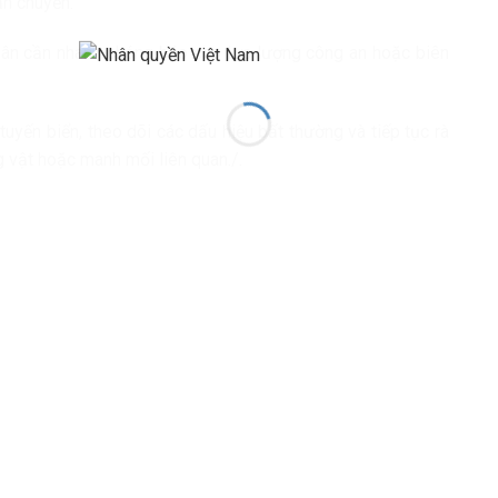
ận chuyển.
i dân cần nhanh chóng báo cho lực lượng công an hoặc biên
uyến biển, theo dõi các dấu hiệu bất thường và tiếp tục rà
 vật hoặc manh mối liên quan./.