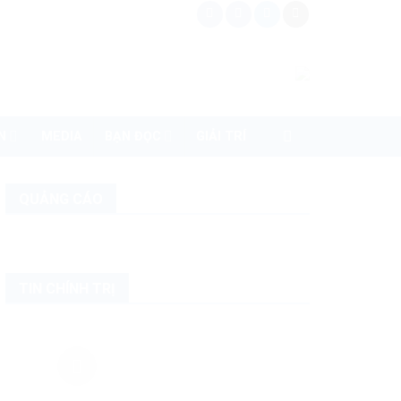
N
MEDIA
BẠN ĐỌC
GIẢI TRÍ
QUẢNG CÁO
TIN CHÍNH TRỊ