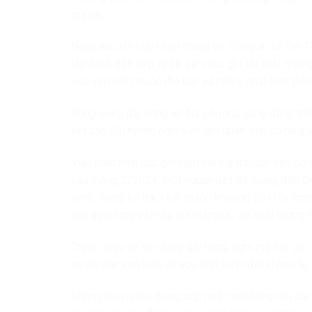
ma túy.
Ngay sau khi tiếp nhận thông tin, Công an xã Tân 
lập biên bản tiếp nhận sự việc, ghi lời khai nhữn
vực ven biển thuộc địa bàn xã nhằm phát hiện thêm 
Song song đó, công an địa phương cũng đang triển 
xét các đối tượng nghi vấn liên quan đến số tang v
Việc phát hiện các gói nghi ma túy trôi dạt vào bờ 
vào tháng 2/2024, một người dân đã mang đến Đồ
xanh, dạng túi trà, kích thước khoảng 30x10x7cm
xác định tang vật này là ketamine, với khối lượng 
Trước thực tế có nhiều gói hàng nghi ma túy vô 
người dân ven biển và ngư dân tuyệt đối không tự 
Những bao nilon, thùng xốp hoặc gói hàng trôi dạ