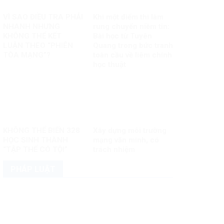
VÌ SAO ĐIỀU TRA PHẢI
Khi một điểm thi làm
NHANH NHƯNG
rung chuyển niềm tin:
KHÔNG THỂ KẾT
Bài học từ Tuyên
LUẬN THEO “PHIÊN
Quang trong bức tranh
TÒA MẠNG”?
toàn cầu về liêm chính
học thuật
KHÔNG THỂ BIẾN 328
Xây dựng môi trường
HỌC SINH THÀNH
mạng văn minh, có
“TẬP THỂ CÓ TỘI”
trách nhiệm
PHÁP LUẬT