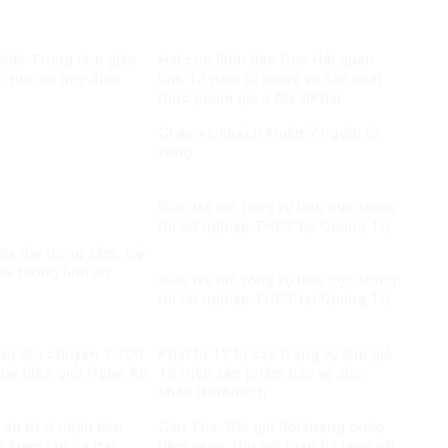
 đốc Trung tâm giáo
Hai cựu lãnh đạo Cục Hải quan
c phí sai quy định
lĩnh 13 năm tù trong vụ sản xuất
thực phẩm giả ở MediPhar
Cháy xe khách khiến 7 người tử
vong​
Điều tra mở rộng vụ tiêu cực trong
thi tốt nghiệp THPT tại Quảng Trị
a túy trong săm, lốp
ối tượng lĩnh án
Điều tra mở rộng vụ tiêu cực trong
thi tốt nghiệp THPT tại Quảng Trị
 vụ vận chuyển 3.200
Phạt tù 19 bị cáo trong vụ làm giả
qua biên giới Nghệ An
13 triệu sản phẩm bảo vệ sức
khỏe Herbitech
án tù vì nhận tiền
Cần Thơ: Bắt giữ đối tượng cướp
 kiểm tàu cá trái
tiệm vàng, thu hồi toàn bộ tang vật