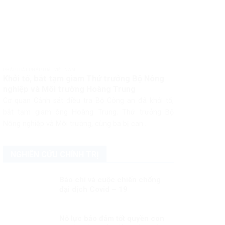
PHÁP LUẬT PHÁP LUẬT VIỆT NAM
Khởi tố, bắt tạm giam Thứ trưởng Bộ Nông
nghiệp và Môi trường Hoàng Trung
Cơ quan Cảnh sát điều tra Bộ Công an đã khởi tố,
bắt tạm giam ông Hoàng Trung, Thứ trưởng Bộ
Nông nghiệp và Môi trường, cùng ba bị can...
NGHIÊN CỨU CHÍNH TRỊ
Báo chí và cuộc chiến chống
đại dịch Covid – 19
Nỗ lực bảo đảm tốt quyền con