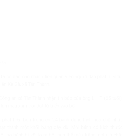
 Gà.
ã có báo cáo nhanh liên quan việc người dân phát hiện túi
biển Kê Gà, xã Tân Thành.
ông an xã Tân Thành nhận tin báo của ông L.H.T. (65 tuổi),
lon màu xám trôi dạt từ biển vào bờ.
. phát hiện bên trong có 24 bánh dạng hình hộp chữ nhật,
ặt thành một khối bằng dây dù. Mỗi bánh có kích thước
ố bánh bị vỡ, lộ ra bột tinh thể màu trắng, nghi là chất