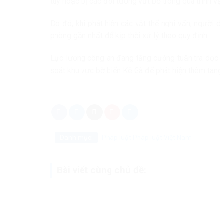
túy hoặc bị các đối tượng vứt bỏ trong quá trình v
Do đó, khi phát hiện các vật thể nghi vấn, ngườ
phòng gần nhất để kịp thời xử lý theo quy định.
Lực lượng công an đang tăng cường tuần tra dọc t
soát khu vực bờ biển Kê Gà để phát hiện thêm tang
Danh mục:
Pháp luật
Pháp luật Việt Nam
Bài viết cùng chủ đề: