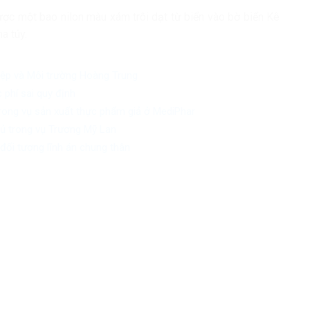
ược một bao nilon màu xám trôi dạt từ biển vào bờ biển Kê
a túy.
iệp và Môi trường Hoàng Trung
 phí sai quy định
trong vụ sản xuất thực phẩm giả ở MediPhar
chủ trong vụ Trương Mỹ Lan
đối tượng lĩnh án chung thân