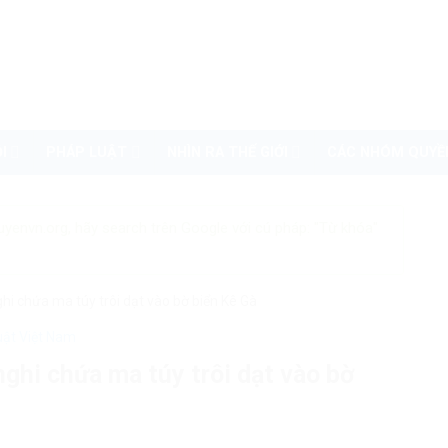
I
PHÁP LUẬT
NHÌN RA THẾ GIỚI
CÁC NHÓM QUYỀ
uyenvn.org, hãy search trên Google với cú pháp: "Từ khóa"
ghi chứa ma túy trôi dạt vào bờ biển Kê Gà
uật Việt Nam
nghi chứa ma túy trôi dạt vào bờ