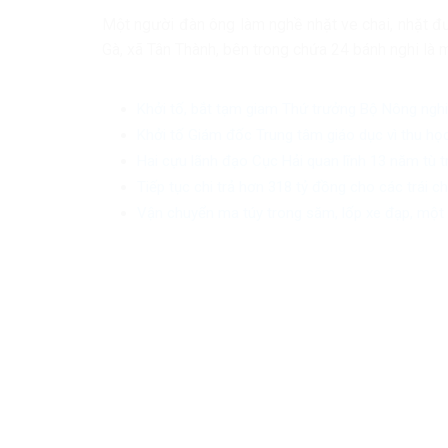
Một người đàn ông làm nghề nhặt ve chai, nhặt đ
Gà, xã Tân Thành, bên trong chứa 24 bánh nghi là m
Khởi tố, bắt tạm giam Thứ trưởng Bộ Nông ngh
Khởi tố Giám đốc Trung tâm giáo dục vì thu học
Hai cựu lãnh đạo Cục Hải quan lĩnh 13 năm tù 
Tiếp tục chi trả hơn 318 tỷ đồng cho các trái 
Vận chuyển ma túy trong săm, lốp xe đạp, một 