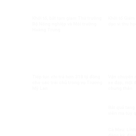
Khởi tố, bắt tạm giam Thứ trưởng
Khởi tố Giám
Bộ Nông nghiệp và Môi trường
dục vì thu họ
Hoàng Trung
Tiếp tục chi trả hơn 318 tỷ đồng
Vận chuyển m
cho các trái chủ trong vụ Trương
xe đạp, một đ
Mỹ Lan
chung thân
Bắt quả tang
viên ma túy 
Cà Mau: Lĩnh 
đăng ký, đăng