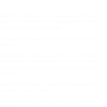
Thành đã nhanh chóng tổ chức lực lượng bảo vệ hiện trường,
g người liên quan; triển khai lực lượng rà soát toàn bộ khu
các vật thể lạ có thể trôi dạt vào bờ.
khai tuần tra dọc tuyến biển, nắm tình hình địa bàn và truy
ật nói trên.
biển không phải là lần đầu xảy ra tại khu vực này. Trước đó,
n Biên phòng Tân Thành giao nộp một gói nilon màu trắng
, được hàn kín hai đầu. Qua giám định, cơ quan chức năng
999,51 gram.
chủ trôi dạt vào bờ biển, lực lượng chức năng khuyến cáo
ý mở hoặc cất giữ các vật thể lạ.
t trên biển có thể liên quan đến các đường dây buôn bán ma