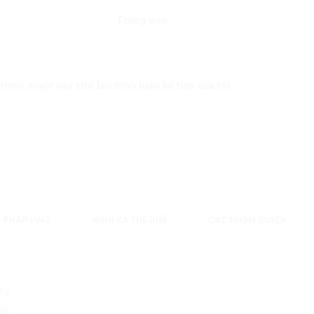
Trang web
trình duyệt này cho lần bình luận kế tiếp của tôi.
PHÁP LUẬT
NHÌN RA THẾ GIỚI
CÁC NHÓM QUYỀN
 từ
ập