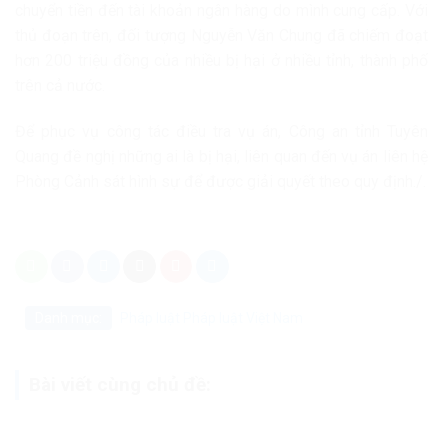
chuyển tiền đến tài khoản ngân hàng do mình cung cấp. Với
thủ đoạn trên, đối tượng Nguyễn Văn Chung đã chiếm đoạt
hơn 200 triệu đồng của nhiều bị hại ở nhiều tỉnh, thành phố
trên cả nước.
Để phục vụ công tác điều tra vụ án, Công an tỉnh Tuyên
Quang đề nghị những ai là bị hại, liên quan đến vụ án liên hệ
Phòng Cảnh sát hình sự để được giải quyết theo quy định./.
Danh mục:
Pháp luật
Pháp luật Việt Nam
Bài viết cùng chủ đề: