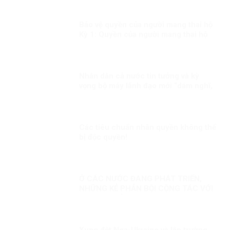
Bảo vệ quyền của người mang thai hộ
Kỳ 1: Quyền của người mang thai hộ
trong pháp luật quốc tế
Nhân dân cả nước tin tưởng và kỳ
vọng bộ máy lãnh đạo mới “dám nghĩ,
dám làm, dám đổi mới”
Các tiêu chuẩn nhân quyền không thể
bị độc quyền!
Ở CÁC NƯỚC ĐANG PHÁT TRIỂN,
NHỮNG KẺ PHẢN BỘI CỘNG TÁC VỚI
PHƯƠNG TÂY!
Xung đột Nga-Ukraine và lập trường