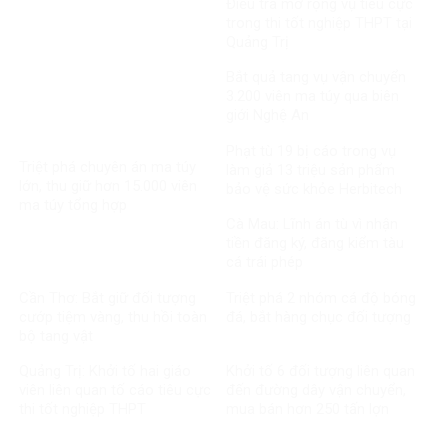
Điều tra mở rộng vụ tiêu cực
trong thi tốt nghiệp THPT tại
Quảng Trị
Bắt quả tang vụ vận chuyển
3.200 viên ma túy qua biên
giới Nghệ An
Phạt tù 19 bị cáo trong vụ
Triệt phá chuyên án ma túy
làm giả 13 triệu sản phẩm
lớn, thu giữ hơn 15.000 viên
bảo vệ sức khỏe Herbitech
ma túy tổng hợp
Cà Mau: Lĩnh án tù vì nhận
tiền đăng ký, đăng kiểm tàu
cá trái phép
Cần Thơ: Bắt giữ đối tượng
Triệt phá 2 nhóm cá độ bóng
cướp tiệm vàng, thu hồi toàn
đá, bắt hàng chục đối tượng
bộ tang vật
Quảng Trị: Khởi tố hai giáo
Khởi tố 6 đối tượng liên quan
viên liên quan tố cáo tiêu cực
đến đường dây vận chuyển,
thi tốt nghiệp THPT
mua bán hơn 250 tấn lợn
bệnh