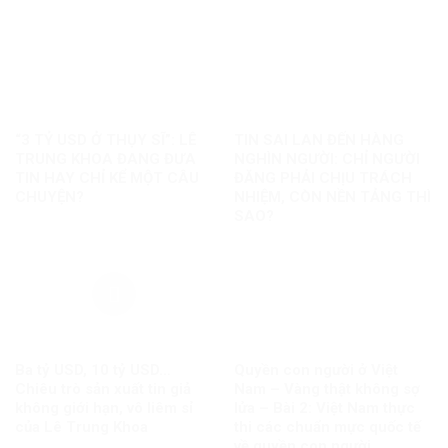
“3 TỶ USD Ở THỤY SĨ”: LÊ
TIN SAI LAN ĐẾN HÀNG
TRUNG KHOA ĐANG ĐƯA
NGHÌN NGƯỜI: CHỈ NGƯỜI
TIN HAY CHỈ KỂ MỘT CÂU
ĐĂNG PHẢI CHỊU TRÁCH
CHUYỆN?
NHIỆM, CÒN NỀN TẢNG THÌ
SAO?
Ba tỷ USD, 10 tỷ USD…
Quyền con người ở Việt
Chiêu trò sản xuất tin giả
Nam – Vàng thật không sợ
không giới hạn, vô liêm sỉ
lửa – Bài 2: Việt Nam thực
của Lê Trung Khoa
thi các chuẩn mực quốc tế
về quyền con người