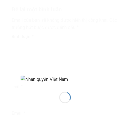
Để lại một bình luận
Email của bạn sẽ không được hiển thị công khai.
Các
trường bắt buộc được đánh dấu
*
Bình luận
*
Tên
*
Email
*