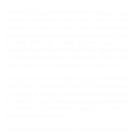
Trước đó, qua công tác nắm tình hình trên không gian mạng,
Phòng An ninh mạng và phòng, chống tội phạm sử dụng
công nghệ cao (Công an tỉnh Tuyên Quang) phát hiện
Nguyễn Văn Chung trong khoảng thời gian từ tháng 3/2025
đến tháng 4/2026 đã sử dụng tài khoản mạng xã hội
Facebook “Nguyễn Chung” và tài khoản Zalo “Nguyễn Chung
Tn” để đăng các bài viết kèm theo hình ảnh xe ôtô cũ bán
với giá rẻ hơn so với thị trường nhằm thu hút người mua.
Khi người mua liên hệ, đối tượng sẽ yêu cầu chuyển tiền đặt
cọc để “giữ xe,” đồng thời viện lý do có nhiều người đang
hỏi mua, thúc ép nạn nhân nhanh chóng chuyển tiền. Sau khi
nhận được tiền cọc, đối tượng tiếp tục yêu cầu chuyển thêm
các khoản phí khác như: phí vận chuyển, phí làm giấy tờ…
nhằm chiếm đoạt thêm tài sản.
Trong quá trình trao đổi mua bán, đối tượng yêu cầu bị hại