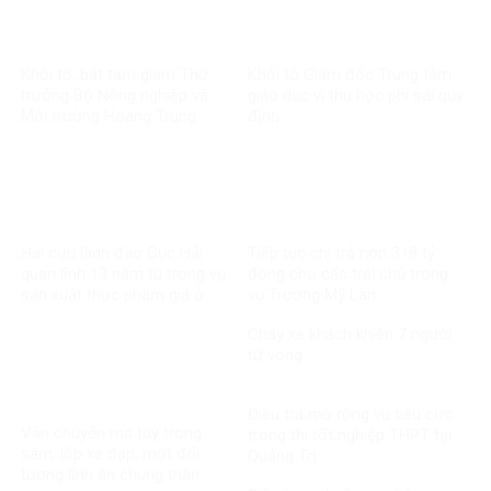
Khởi tố, bắt tạm giam Thứ
Khởi tố Giám đốc Trung tâm
trưởng Bộ Nông nghiệp và
giáo dục vì thu học phí sai quy
Môi trường Hoàng Trung
định
Hai cựu lãnh đạo Cục Hải
Tiếp tục chi trả hơn 318 tỷ
quan lĩnh 13 năm tù trong vụ
đồng cho các trái chủ trong
sản xuất thực phẩm giả ở
vụ Trương Mỹ Lan
MediPhar
Cháy xe khách khiến 7 người
tử vong​
Điều tra mở rộng vụ tiêu cực
Vận chuyển ma túy trong
trong thi tốt nghiệp THPT tại
săm, lốp xe đạp, một đối
Quảng Trị
tượng lĩnh án chung thân