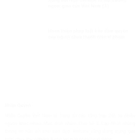
ngoại giao của Việt Nam (3)
Hoàn thiện pháp luật bảo đảm quyền
của người chưa thành niên vi phạm
pháp luật
Nhân Quyền
Nhân Quyền Việt Nam là trang tin tức tổng hợp 24h từ nhiều
nguồn khác nhau. Mục đích nhằm Chia Sẽ & Cập Nhật những
thông tin hữu ích cho bạn đọc. Website cũng đang trong quá
trình chạy thử nghiệm & chờ xin giấy phép hoạt động.