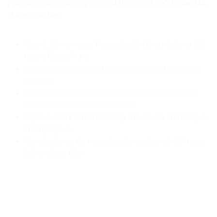
yêu cầu người mua chuyển tiền đặt cọc “giữ xe” để lừa đảo,
chiếm đoạt tiền.
Khởi tố, bắt tạm giam Thứ trưởng Bộ Nông nghiệp và Môi
trường Hoàng Trung
Khởi tố Giám đốc Trung tâm giáo dục vì thu học phí sai
quy định
Hai cựu lãnh đạo Cục Hải quan lĩnh 13 năm tù trong vụ
sản xuất thực phẩm giả ở MediPhar
Tiếp tục chi trả hơn 318 tỷ đồng cho các trái chủ trong vụ
Trương Mỹ Lan
Vận chuyển ma túy trong săm, lốp xe đạp, một đối tượng
lĩnh án chung thân