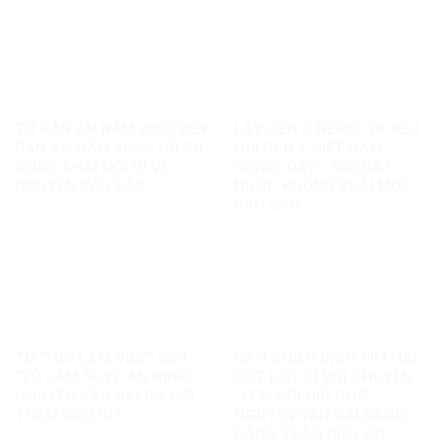
TỪ BẢN ÁN NĂM 2007 ĐẾN
LẤY GEN Z NEPAL ĐỂ KÊU
BẢN ÁN NĂM 2025: HỒ SƠ
GỌI GEN Z VIỆT NAM
CÔNG KHAI NÓI GÌ VỀ
“ĐỨNG DẬY”: MỖI ĐẤT
NGUYỄN VĂN ĐÀI?
NƯỚC KHÔNG PHẢI MỘT
BẢN SAO
TỪ “MỜI LÀM VIỆC” ĐẾN
GÁN CHIẾN DỊCH TÌM HÀI
“TÔ LÂM SUỴT AN NINH”:
CỐT LIỆT SĨ VỚI CHUYỆN
NGUYỄN VĂN ĐÀI ĐÃ NỐI
“XEM BÓI GIỮ GHẾ”:
THÊM ĐIỀU GÌ?
NGUYỄN VĂN ĐÀI ĐANG
ĐÁNH TRÁO ĐIỀU GÌ?