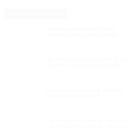
NGHIÊN CỨU CHÍNH TRỊ
BỎ PHIẾU LÀ QUYỀN VÀ TRÁCH
NHIỆM CỦA MỖI CÔNG DÂN VIỆT
NAM
VAI TRÒ CỦA THIẾT CHẾ KINH TẾ THỊ
TRƯỜNG TRONG KIỂM SOÁT KIỂM
SOÁT THAM NHŨNG
Giải quyết các tranh chấp Biển Đông
bằng chuẩn mực quốc tế
Quốc tế ghi nhận, đánh giá cao nỗ lực
của Việt Nam trong phòng, chống mua
bán người.