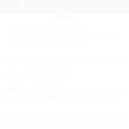
Skip
to
content
Mẹo nhỏ:
Để tìm kiếm chính xác tin bài của
nhanquyenvn.org, hãy search trên Google với cú pháp: "Từ
khóa" + "nhanquyenvn.org".
Tìm kiếm ngay
Trang chủ
»
Pháp luật
»
Khởi tố đối tượng lừa đảo chiếm đoạt tiền
qua hình thức “đặt cọc mua xe ôtô giá rẻ”
8742
16 Tháng 5, 2026
Pháp luật
Pháp luật Việt Nam
Khởi tố đối tượng lừa đảo chiếm đoạt tiền
qua hình thức “đặt cọc mua xe ôtô giá rẻ”
Đối tượng sử dụng tài khoản Facebook đăng bài viết kèm
theo hình ảnh xe ôtô cũ bán với giá rẻ hơn so với thị trường;