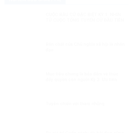
CUỘC BẦU CỬ ĐẶC BIỆT KỲ 1: NHÌN
TỪ CUỘC TỔNG TUYỂN CỬ ĐẦU TIÊN
Bản chất của Chủ nghĩa xã hội là nhân
đạo
Mục tiêu chung là bảo đảm và thúc
đẩy quyền con người Kỳ 2: Ưu tiên
dành mọi nguồn lực vì người dân
Tuyên chiến với tham nhũng