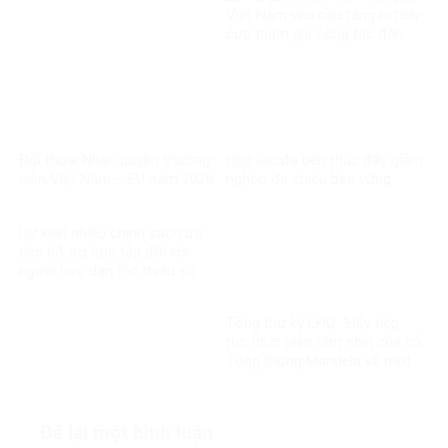
Việt Nam yêu cầu tăng ni tích
cực tham gia công tác đền
ơn đáp nghĩa
Đối thoại Nhân quyền thường
Hợp lực đa bên thúc đẩy giảm
niên Việt Nam – EU năm 2026
nghèo đa chiều bền vững
Dự kiến nhiều chính sách ưu
tiên hỗ trợ học tập đối với
người học dân tộc thiểu số
rất ít người
Tổng thư ký LHQ: ‘Hãy tiếp
tục thực hiện tầm nhìn của cố
Tổng thống Mandela về một
thế giới công bằng, toàn diện,
bình đẳng và hòa bình’
Để lại một bình luận