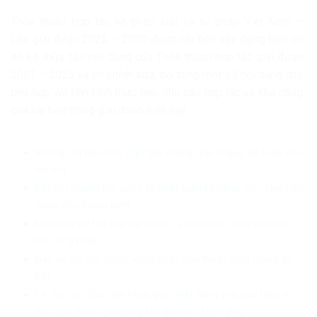
Thỏa thuận hợp tác về pháp luật và tư pháp Việt Nam –
Lào giai đoạn 2026 – 2030 được hai bên xây dựng trên cơ
sở kế thừa các nội dung của Thỏa thuận hợp tác giai đoạn
2021 – 2025 và có chỉnh sửa, bổ sung một số nội dung cho
phù hợp với tình hình thực tiễn, nhu cầu hợp tác và khả năng
của hai bên trong giai đoạn hiện nay.
Không chỉ hạn chế, cần tạo không gian mạng an toàn cho
trẻ em
Kết nối nguồn lực quốc tế phát triển kỹ năng, việc làm bền
vững cho thanh niên
Mở rộng cơ hội tiếp cận dịch vụ sức khỏe sinh sản cho
nữ công nhân
Bảo vệ trẻ em trước vòng xoáy của thuật toán mạng xã
hội
Lễ Vu Lan: Giáo hội Phật giáo Việt Nam yêu cầu tăng ni
tích cực tham gia công tác đền ơn đáp nghĩa