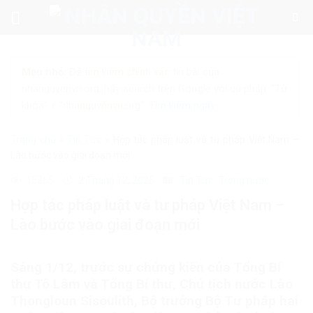
Skip
to
content
Mẹo nhỏ:
Để tìm kiếm chính xác tin bài của
nhanquyenvn.org, hãy search trên Google với cú pháp: "Từ
khóa" + "nhanquyenvn.org".
Tìm kiếm ngay
Trang chủ
»
Tin Tức
»
Hợp tác pháp luật và tư pháp Việt Nam –
Lào bước vào giai đoạn mới
15865
2 Tháng 12, 2025
Tin Tức
Trong nước
Hợp tác pháp luật và tư pháp Việt Nam –
Lào bước vào giai đoạn mới
Sáng 1/12, trước sự chứng kiến của Tổng Bí
thư Tô Lâm và Tổng Bí thư, Chủ tịch nước Lào
Thongloun Sisoulith, Bộ trưởng Bộ Tư pháp hai