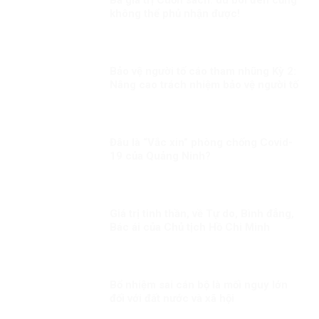
Ba giá trị Cuốn sách: dù bôi đen cũng
không thể phủ nhận được!
Bảo vệ người tố cáo tham nhũng Kỳ 2:
Nâng cao trách nhiệm bảo vệ người tố
cáo tham nhũng
Đâu là “Vắc xin” phòng chống Covid-
19 của Quảng Ninh?
Giá trị tinh thần, về Tự do, Bình đẳng,
Bác ái của Chủ tịch Hồ Chi Minh
Bổ nhiệm sai cán bộ là mối nguy lớn
đối với đất nước và xã hội