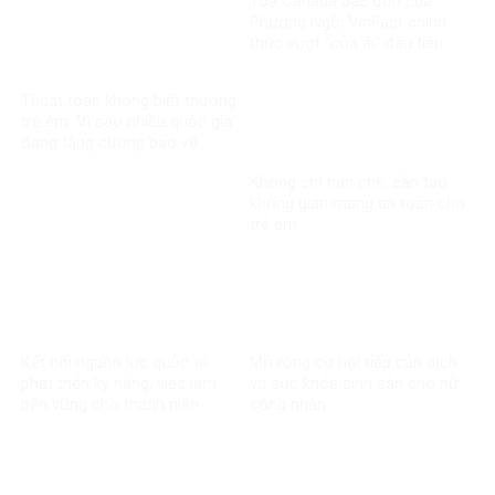
Tòa Canada bác đơn của
Phương Ngô, VinFast chính
thức vượt “cửa ải” đầu tiên
trong vụ kiện xuyên biên giới
Thuật toán không biết thương
trẻ em: Vì sao nhiều quốc gia
đang tăng cường bảo vệ
người dưới 16 tuổi trên mạng
Không chỉ hạn chế, cần tạo
xã hội?
không gian mạng an toàn cho
trẻ em
Kết nối nguồn lực quốc tế
Mở rộng cơ hội tiếp cận dịch
phát triển kỹ năng, việc làm
vụ sức khỏe sinh sản cho nữ
bền vững cho thanh niên
công nhân