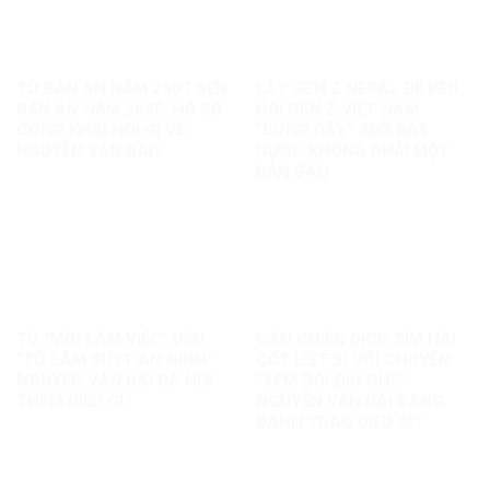
TỪ BẢN ÁN NĂM 2007 ĐẾN
LẤY GEN Z NEPAL ĐỂ KÊU
BẢN ÁN NĂM 2025: HỒ SƠ
GỌI GEN Z VIỆT NAM
CÔNG KHAI NÓI GÌ VỀ
“ĐỨNG DẬY”: MỖI ĐẤT
NGUYỄN VĂN ĐÀI?
NƯỚC KHÔNG PHẢI MỘT
BẢN SAO
TỪ “MỜI LÀM VIỆC” ĐẾN
GÁN CHIẾN DỊCH TÌM HÀI
“TÔ LÂM SUỴT AN NINH”:
CỐT LIỆT SĨ VỚI CHUYỆN
NGUYỄN VĂN ĐÀI ĐÃ NỐI
“XEM BÓI GIỮ GHẾ”:
THÊM ĐIỀU GÌ?
NGUYỄN VĂN ĐÀI ĐANG
ĐÁNH TRÁO ĐIỀU GÌ?