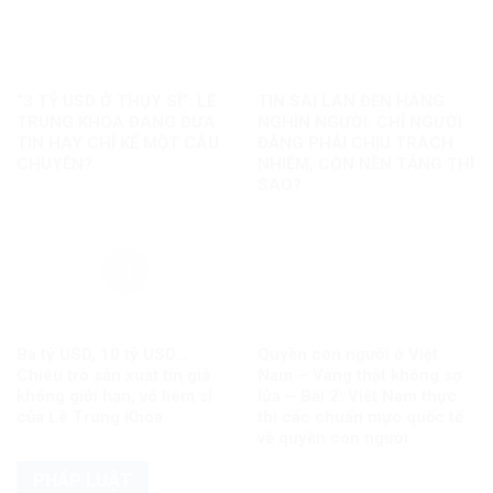
“3 TỶ USD Ở THỤY SĨ”: LÊ
TIN SAI LAN ĐẾN HÀNG
TRUNG KHOA ĐANG ĐƯA
NGHÌN NGƯỜI: CHỈ NGƯỜI
TIN HAY CHỈ KỂ MỘT CÂU
ĐĂNG PHẢI CHỊU TRÁCH
CHUYỆN?
NHIỆM, CÒN NỀN TẢNG THÌ
SAO?
Ba tỷ USD, 10 tỷ USD…
Quyền con người ở Việt
Chiêu trò sản xuất tin giả
Nam – Vàng thật không sợ
không giới hạn, vô liêm sỉ
lửa – Bài 2: Việt Nam thực
của Lê Trung Khoa
thi các chuẩn mực quốc tế
về quyền con người
PHÁP LUẬT