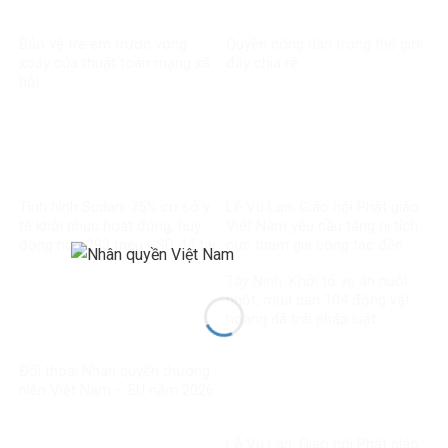
Bảo vệ trẻ em trước vòng
Quyền công dân trong thế giới
xoáy của thuật toán mạng xã
đầy chia rẽ
hội
Tình hình Sudan: 75% cơ sở y
Lễ Vu Lan: Giáo hội Phật giáo
tế khôi phục hoạt động, huy
Việt Nam yêu cầu tăng ni tích
động hơn 293 triệu USD để tái
cực tham gia công tác đền
thiết
ơn đáp nghĩa
Tây Ninh: Khởi tố vụ án nuôi
nhốt, mua bán 104 động vật
hoang dã trái pháp luật
Đối thoại Nhân quyền thường
niên Việt Nam – EU năm 2026
Lễ Vu Lan: Giáo hội Phật giáo