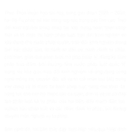
Theo Thỏa thuận hợp tác này, trong giai đoạn 2026 – 2030,
hai Bộ Tư pháp sẽ tập trung hợp tác trong các lĩnh vực: Trao
đổi kinh nghiệm trong công tác xây dựng, hoàn thiện pháp
luật và tổ chức thi hành pháp luật; trao đổi kinh nghiệm về
xây dựng nhà nước pháp quyền; trao đổi kinh nghiệm trong
lĩnh vực pháp luật; thi hành án dân sự; hành chính tư pháp;
phổ biến, giáo dục pháp luật; trợ giúp pháp lý; đăng ký biện
pháp bảo đảm; bồi thường Nhà nước; pháp luật quốc tế;
trọng tài; hòa giải; trao đổi kinh nghiệm về ứng dụng công
nghệ thông tin, chuyển đổi số và trí tuệ nhân tạo (AI) trong
xây dựng và tổ chức thi hành pháp luật; nâng cao trình độ,
năng lực cho cán bộ thuộc các cơ quan, đơn vị và cơ sở đào
tạo pháp luật và tư pháp của hai bên; đẩy mạnh đào tạo,
nghiên cứu pháp luật và các chức danh tư pháp, bồi dưỡng
chuyên môn, nghiệp vụ tư pháp…
Bên cạnh đó, hai bên thúc đẩy thực hiện hiệu quả Hiệp định