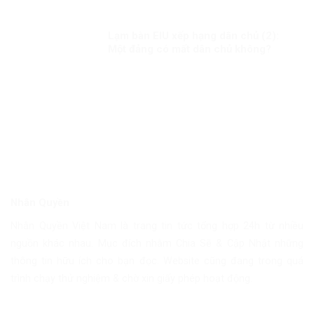
Lạm bàn EIU xếp hạng dân chủ (2):
Một đảng có mất dân chủ không?
Nhân Quyền
Nhân Quyền Việt Nam là trang tin tức tổng hợp 24h từ nhiều
nguồn khác nhau. Mục đích nhằm Chia Sẽ & Cập Nhật những
thông tin hữu ích cho bạn đọc. Website cũng đang trong quá
trình chạy thử nghiệm & chờ xin giấy phép hoạt động.