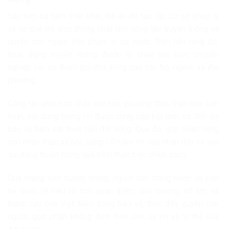
Sau hơn ba năm triển khai, Đề án đã tạo lập cơ sở pháp lý
và cơ chế chỉ đạo thống nhất cho công tác truyền thông về
quyền con người trên phạm vi cả nước. Trên nền tảng đó,
hoạt động truyền thông được tổ chức bài bản, chuyên
nghiệp với sự tham gia chủ động của các bộ, ngành và địa
phương.
Công tác phối hợp chặt chẽ hơn, phương thức triển khai linh
hoạt, nội dung thông tin được cung cấp kịp thời, có tính dự
báo và bám sát thực tiễn đời sống. Qua đó, góp phần nâng
cao nhận thức xã hội, củng cố niềm tin của nhân dân và tạo
sự đồng thuận trong quá trình thực hiện chính sách.
Qua mạng lưới truyền thông, người dân trong nước và bạn
bè quốc tế hiểu rõ hơn quan điểm, chủ trương, nỗ lực và
thành tựu của Việt Nam trong bảo vệ, thúc đẩy quyền con
người, góp phần khẳng định hình ảnh, uy tín và vị thế của