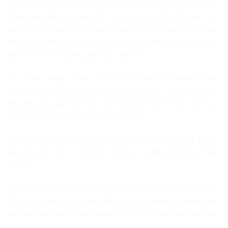
lan tỏa thông tin tích cực, nhân văn, góp phần hạn chế tác
động của thông tin sai lệch, tin giả, tin xấu độc hại xâm hại
quyền con người. Bên cạnh những chuyển biến tích cực,
thực tiễn triển khai cũng cho thấy truyền thông về quyền con
người chưa đồng đều giữa các địa bàn.
Tại Trung ương và các đô thị lớn, công tác truyền thông
được tổ chức thường xuyên, bài bản hơn; ở một số địa
phương còn gặp khó khăn về điều kiện kinh tế-xã hội, hoạt
động truyền thông chưa thật sự liên tục.
Việc sắp xếp tổ chức bộ máy và biến động nhân sự đặt ra
yêu cầu mới đối với công tác chỉ đạo và điều phối thực hiện
Đề án.
Trước yêu cầu đó, cùng việc hoàn thiện hệ sinh thái truyền
thông về quyền con người theo hướng chuyên nghiệp, hiện
đại, nội dung quyền con người cần được lồng ghép vào các
sự kiện lớn của bộ, ngành và địa phương, phát huy sức