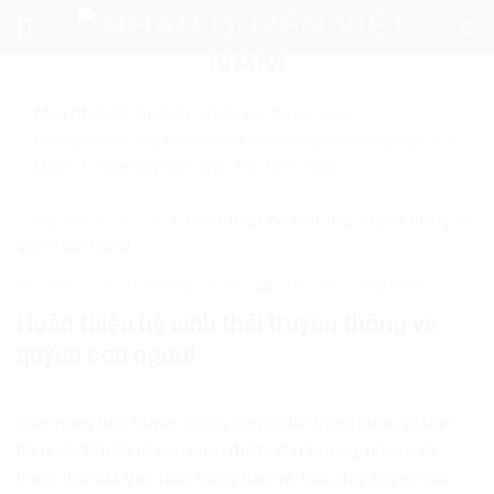
Skip
to
content
Mẹo nhỏ:
Để tìm kiếm chính xác tin bài của
nhanquyenvn.org, hãy search trên Google với cú pháp: "Từ
khóa" + "nhanquyenvn.org".
Tìm kiếm ngay
Trang chủ
»
Tin Tức
»
Hoàn thiện hệ sinh thái truyền thông về
quyền con người
19663
15 Tháng 1, 2026
Tin Tức
Trong nước
Hoàn thiện hệ sinh thái truyền thông về
quyền con người
Qua mạng lưới truyền thông, người dân trong nước và bạn
bè quốc tế hiểu rõ hơn quan điểm, chủ trương, nỗ lực và
thành tựu của Việt Nam trong bảo vệ, thúc đẩy quyền con