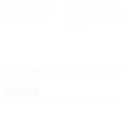
VÌ SAO ĐIỀU TRA PHẢI
Khi một điểm thi làm rung
NHANH NHƯNG KHÔNG
chuyển niềm tin: Bài học từ
THỂ KẾT LUẬN THEO
Tuyên Quang trong bức
“PHIÊN TÒA MẠNG”?
tranh toàn cầu về liêm chính
học thuật
KHÔNG THỂ BIẾN 328 HỌC
Xây dựng môi trường mạng
SINH THÀNH “TẬP THỂ CÓ
văn minh, có trách nhiệm
TỘI”
PHÁP LUẬT