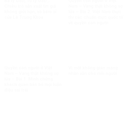
Ba tỷ USD, 10 tỷ USD…
Quyền con người ở Việt
Chiêu trò sản xuất tin giả
Nam – Vàng thật không sợ
không giới hạn, vô liêm sỉ
lửa – Bài 2: Việt Nam thực
của Lê Trung Khoa
thi các chuẩn mực quốc tế
về quyền con người
Quyền con người ở Việt
Vì một không gian mạng
Nam – Vàng thật không sợ
nhân văn cho mỗi người
lửa – Bài 1: Minh chứng
khách quan bác bỏ mọi luận
điệu sai trái