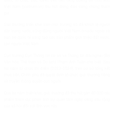
được tổ chức trực tuyến trên nền tảng quảng bá hình ảnh
Việt Nam (vietnam.vn) thu hút đông đảo công chúng tham
gia.
Giải thưởng triển khai trên môi trường số đã khích lệ người
dân trong nước, cộng đồng người Việt Nam ở nước ngoài và
bạn bè quốc tế sáng tạo các sản phẩm giới thiệu đất nước,
con người Việt Nam.
Cục trưởng Cục Thông tin cơ sở và Thông tin đối ngoại (Bộ
Văn hóa, Thể thao và Du lịch) Phạm Anh Tuấn cho biết: Sau
hai năm tổ chức thí điểm (2023-2024), trên cơ sở tổng kết
thực tiễn, Chính phủ đã quyết định tổ chức giải thưởng riêng
về truyền thông quyền con người.
Qua ba năm triển khai, giải thưởng đã thu hút gần 40.000 tác
phẩm tham dự, phản ánh sự quan tâm ngày càng sâu rộng
của xã hội đối với lĩnh vực này.