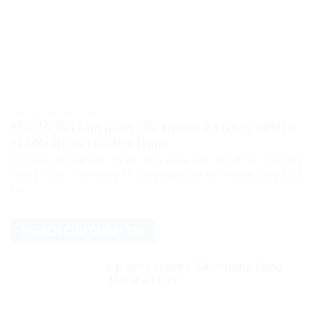
PHÁP LUẬT PHÁP LUẬT VIỆT NAM
Khởi tố, bắt tạm giam Thứ trưởng Bộ Nông nghiệp
và Môi trường Hoàng Trung
Cơ quan Cảnh sát điều tra Bộ Công an đã khởi tố, bắt tạm giam ông
Hoàng Trung, Thứ trưởng Bộ Nông nghiệp và Môi trường, cùng ba bị
can...
NGHIÊN CỨU CHÍNH TRỊ
Lại dựng chuyện “Cách mạng tháng
Tám là ăn may”