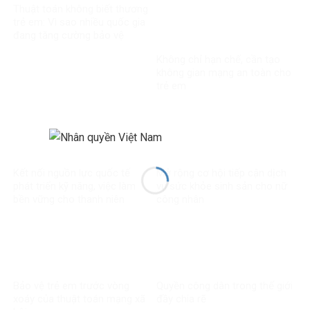
Thuật toán không biết thương
trẻ em: Vì sao nhiều quốc gia
đang tăng cường bảo vệ
người dưới 16 tuổi trên mạng
Không chỉ hạn chế, cần tạo
xã hội?
không gian mạng an toàn cho
trẻ em
Kết nối nguồn lực quốc tế
Mở rộng cơ hội tiếp cận dịch
phát triển kỹ năng, việc làm
vụ sức khỏe sinh sản cho nữ
bền vững cho thanh niên
công nhân
Bảo vệ trẻ em trước vòng
Quyền công dân trong thế giới
xoáy của thuật toán mạng xã
đầy chia rẽ