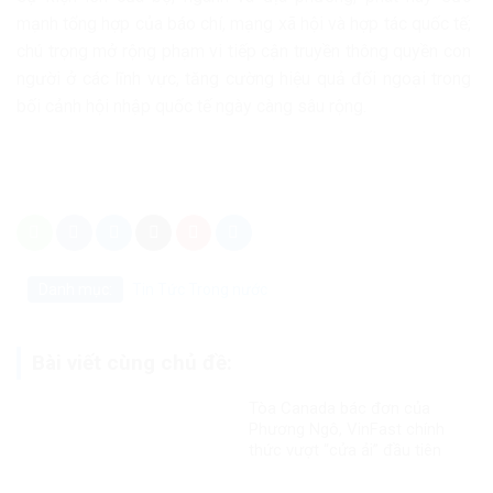
mạnh tổng hợp của báo chí, mạng xã hội và hợp tác quốc tế;
chú trọng mở rộng phạm vi tiếp cận truyền thông quyền con
người ở các lĩnh vực, tăng cường hiệu quả đối ngoại trong
bối cảnh hội nhập quốc tế ngày càng sâu rộng.
Danh mục:
Tin Tức
Trong nước
Bài viết cùng chủ đề:
Tòa Canada bác đơn của
Phương Ngô, VinFast chính
thức vượt “cửa ải” đầu tiên
trong vụ kiện xuyên biên giới