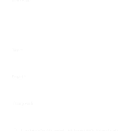
Bình luận
*
Tên
*
Email
*
Trang web
Lưu tên của tôi, email, và trang web trong trình