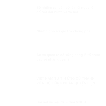
Bổ nhiệm sai cán bộ là mối nguy lớn
đối với đất nước và xã hội
Những con rối giở trò chống phá
Ân xá quốc tế có xứng đáng là tổ chức
bảo vệ nhân quyền?
VIỆT NAM TỰ TIN ỨNG CỬ THÀNH
VIÊN HỘI ĐỒNG NHÂN QUYỀN LIÊN
HỢP QUỐC KỲ 1: CÔNG CUỘC ĐỔI
MỚI – NỀN TẢNG BẢO ĐẢM QUYỀN
CON NGƯỜI
Đôi nét về mại dâm thời VNCH