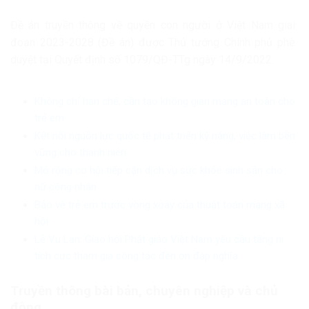
Đề án truyền thông về quyền con người ở Việt Nam giai
đoạn 2023-2028 (Đề án) được Thủ tướng Chính phủ phê
duyệt tại Quyết định số 1079/QĐ-TTg ngày 14/9/2022.
Không chỉ hạn chế, cần tạo không gian mạng an toàn cho
trẻ em
Kết nối nguồn lực quốc tế phát triển kỹ năng, việc làm bền
vững cho thanh niên
Mở rộng cơ hội tiếp cận dịch vụ sức khỏe sinh sản cho
nữ công nhân
Bảo vệ trẻ em trước vòng xoáy của thuật toán mạng xã
hội
Lễ Vu Lan: Giáo hội Phật giáo Việt Nam yêu cầu tăng ni
tích cực tham gia công tác đền ơn đáp nghĩa
Truyền thông bài bản, chuyên nghiệp và chủ
động