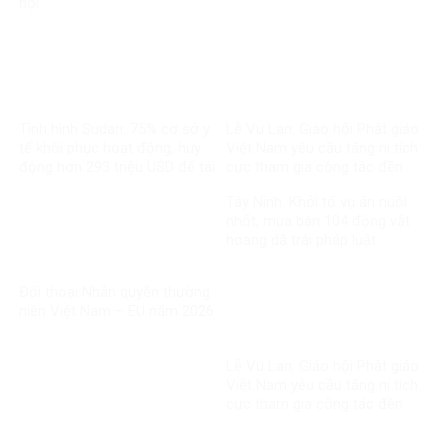
hội
Tình hình Sudan: 75% cơ sở y
Lễ Vu Lan: Giáo hội Phật giáo
tế khôi phục hoạt động, huy
Việt Nam yêu cầu tăng ni tích
động hơn 293 triệu USD để tái
cực tham gia công tác đền
thiết
ơn đáp nghĩa
Tây Ninh: Khởi tố vụ án nuôi
nhốt, mua bán 104 động vật
hoang dã trái pháp luật
Đối thoại Nhân quyền thường
niên Việt Nam – EU năm 2026
Lễ Vu Lan: Giáo hội Phật giáo
Việt Nam yêu cầu tăng ni tích
cực tham gia công tác đền
ơn đáp nghĩa