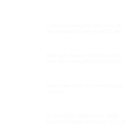
Chiêu trò chống phá nguy hiểm: lợi
dụng sóng gió từ bên ngoài để “tạo
bão ở bên trong”!
Nhận giải Stefanus 2020 vì mưu đồ
hoạt động chống phá nhằm thay đổi
thể chế tại Việt Nam?
Hoàn thiện chính sách ưu đãi người
có công
Ở CÁC NƯỚC ĐANG PHÁT TRIỂN,
NHỮNG KẺ PHẢN BỘI CỘNG TÁC VỚI
PHƯƠNG TÂY!