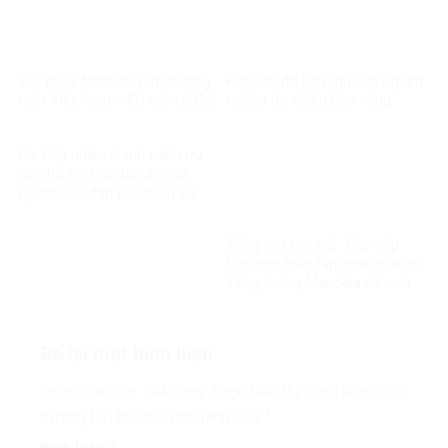
Đối thoại Nhân quyền thường
Hợp lực đa bên thúc đẩy giảm
niên Việt Nam – EU năm 2026
nghèo đa chiều bền vững
Dự kiến nhiều chính sách ưu
tiên hỗ trợ học tập đối với
người học dân tộc thiểu số
rất ít người
Tổng thư ký LHQ: ‘Hãy tiếp
tục thực hiện tầm nhìn của cố
Tổng thống Mandela về một
thế giới công bằng, toàn diện,
bình đẳng và hòa bình’
Để lại một bình luận
Email của bạn sẽ không được hiển thị công khai.
Các
trường bắt buộc được đánh dấu
*