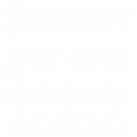
đất nước.
Một trong các mục tiêu của Đề án là tổ chức triển lãm ảnh
và tư liệu lưu trữ về quyền con người ở Việt Nam tại các tỉnh,
thành phố trong nước và một số địa bàn trọng điểm ở nước
ngoài.
Trên cơ sở đó, Bộ Văn hóa, Thể thao và Du lịch đã chủ trì
xây dựng khung triển lãm chung để triển khai trên phạm vi
toàn quốc, đồng thời phục vụ hiệu quả công tác thông tin
đối ngoại.
Các hoạt động triển lãm được tổ chức bài bản, chuyên
nghiệp, gắn với những sự kiện chính trị, văn hóa lớn và tạo
không gian tiếp cận sinh động, gần gũi với công chúng.
Cuối năm 2025, chuỗi sự kiện trải nghiệm, trưng bày, tôn
vinh trong Ngày hội “Việt Nam Hạnh phúc-Vietnam Happy
Fest 2025” tổ chức tại Hà Nội thu hút sự quan tâm và tham