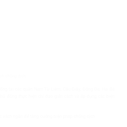
ách chống dịch
 uống tại các quận Nam Từ Liêm, Cầu Giấy, Đống Đa, Hai Bà
hủ động thực hiện chỉ đạo giãn cách và áp dụng các biện
c vách ngăn để tăng cường biện pháp chống dịch.