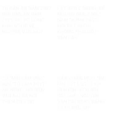
TỪ BẢN ÁN NĂM 2007
LẤY GEN Z NEPAL ĐỂ
ĐẾN BẢN ÁN NĂM
KÊU GỌI GEN Z VIỆT
2025: HỒ SƠ CÔNG
NAM “ĐỨNG DẬY”:
KHAI NÓI GÌ VỀ
MỖI ĐẤT NƯỚC
NGUYỄN VĂN ĐÀI?
KHÔNG PHẢI MỘT
BẢN SAO
TỪ “MỜI LÀM VIỆC”
GÁN CHIẾN DỊCH TÌM
ĐẾN “TÔ LÂM SUỴT
HÀI CỐT LIỆT SĨ VỚI
AN NINH”: NGUYỄN
CHUYỆN “XEM BÓI
VĂN ĐÀI ĐÃ NỐI
GIỮ GHẾ”: NGUYỄN
THÊM ĐIỀU GÌ?
VĂN ĐÀI ĐANG ĐÁNH
TRÁO ĐIỀU GÌ?