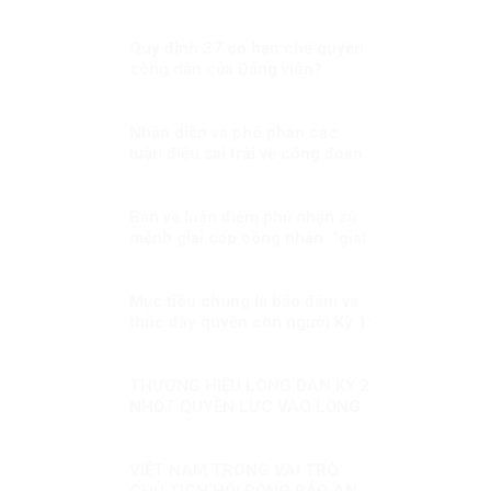
thức hiện nay?
Quy định 37 có hạn chế quyền
công dân của Đảng viên?
Nhận diện và phê phán các
luận điệu sai trái về công đoàn
Việt Nam
Bàn về luận điểm phủ nhận sứ
mệnh giai cấp công nhân: “giai
cấp tư sản ngày nay không còn
bóc lột công nhân mà “bóc lột
máy móc”?!
Mục tiêu chung là bảo đảm và
thúc đẩy quyền con người Kỳ 1:
Cơ chế quan trọng thúc đẩy và
bảo vệ quyền con người
THƯƠNG HIỆU LÒNG DÂN KỲ 2:
NHỐT QUYỀN LỰC VÀO LỒNG
CƠ CHẾ
VIỆT NAM TRONG VAI TRÒ
CHỦ TỊCH HỘI ĐỒNG BẢO AN