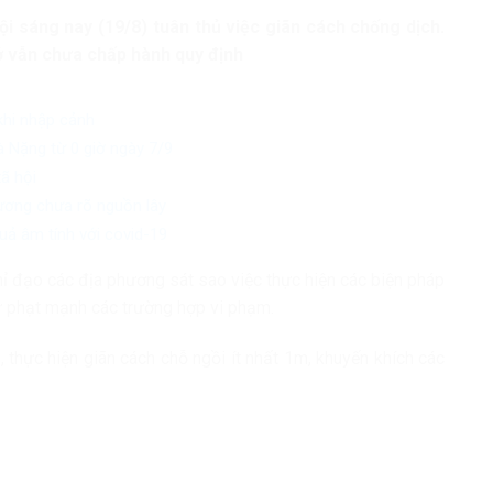
i sáng nay (19/8) tuân thủ việc giãn cách chống dịch.
ở vẫn chưa chấp hành quy định
khi nhập cảnh
 Nặng từ 0 giờ ngày 7/9
ã hội
ương chưa rõ nguồn lây
ả âm tính với covid-19
ỉ đạo các địa phương sát sao việc thực hiện các biện pháp
xử phạt mạnh các trường hợp vi phạm.
, thực hiện giãn cách chỗ ngồi ít nhất 1m, khuyến khích các