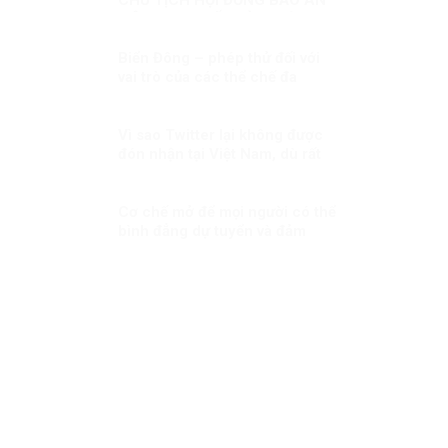
LIÊN HỢP QUỐC KỲ 1: HÒA
BÌNH, AN NINH VÀ QUYỀN CON
NGƯỜI
Biển Đông – phép thử đối với
vai trò của các thể chế đa
phương khu vực trong xây dựng
niềm tin
Vì sao Twitter lại không được
đón nhận tại Việt Nam, dù rất
thịnh hành ở phương Tây?
Cơ chế mở để mọi người có thể
bình đẳng dự tuyển và đảm
nhiệm vị trí việc làm tương xứng
với năng lực của họ