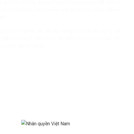
hàng miến lươn tại đường Phạm Hùng (phường Mỹ Đình 1,
là các tấm kính, nhôm và các vật dụng khác để tự chế các
ách.
đạo từ chính quyền nên đã chủ động mua vật liệu về tự chế
 ngăn khoảng 3 triệu đồng. Dù phải bỏ ra một khoản tiền
vụ khách đến ăn uống”.