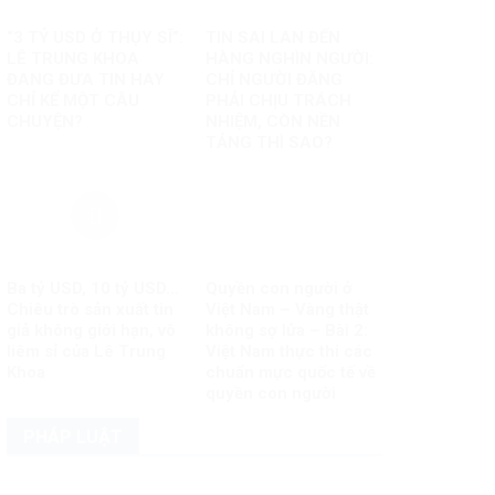
“3 TỶ USD Ở THỤY SĨ”:
TIN SAI LAN ĐẾN
LÊ TRUNG KHOA
HÀNG NGHÌN NGƯỜI:
ĐANG ĐƯA TIN HAY
CHỈ NGƯỜI ĐĂNG
CHỈ KỂ MỘT CÂU
PHẢI CHỊU TRÁCH
CHUYỆN?
NHIỆM, CÒN NỀN
TẢNG THÌ SAO?
Ba tỷ USD, 10 tỷ USD…
Quyền con người ở
Chiêu trò sản xuất tin
Việt Nam – Vàng thật
giả không giới hạn, vô
không sợ lửa – Bài 2:
liêm sỉ của Lê Trung
Việt Nam thực thi các
Khoa
chuẩn mực quốc tế về
quyền con người
PHÁP LUẬT