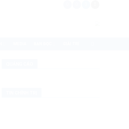
N
MEDIA
BẠN ĐỌC
GIẢI TRÍ
QUẢNG CÁO
TIN CHÍNH TRỊ