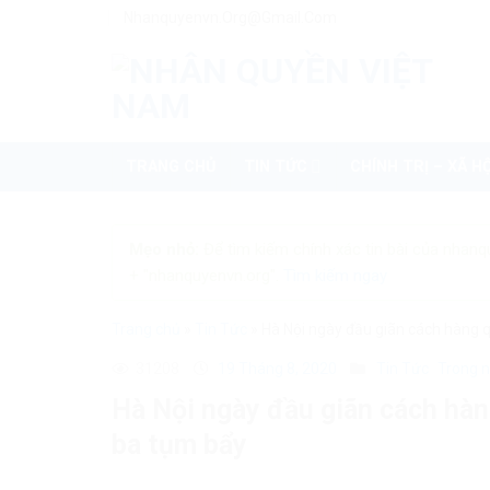
Skip
Nhanquyenvn.org@gmail.com
to
content
TRANG CHỦ
TIN TỨC
CHÍNH TRỊ – XÃ HỘ
Mẹo nhỏ:
Để tìm kiếm chính xác tin bài của nhanq
+ "nhanquyenvn.org".
Tìm kiếm ngay
Trang chủ
»
Tin Tức
»
Hà Nội ngày đầu giãn cách hàng q
31208
19 Tháng 8, 2020
Tin Tức
Trong 
Hà Nội ngày đầu giãn cách hàn
ba tụm bẩy