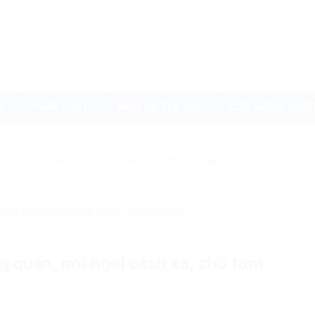
I
PHÁP LUẬT
NHÌN RA THẾ GIỚI
CÁC NHÓM QUYỀ
uyenvn.org, hãy search trên Google với cú pháp: "Từ khóa"
uán, nơi ngồi cách xa, chỗ tụm ba tụm bẩy
nước
g quán, nơi ngồi cách xa, chỗ tụm