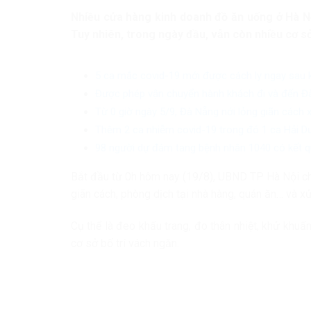
Nhiều cửa hàng kinh doanh đồ ăn uống ở Hà Nộ
Tuy nhiên, trong ngày đầu, vẫn còn nhiều cơ s
5 ca mắc covid-19 mới được cách ly ngay sau 
Được phép vận chuyển hành khách đi và đến Đà
Từ 0 giờ ngày 5/9, Đà Nẵng nới lỏng giãn cách x
Thêm 2 ca nhiễm covid-19 trong đó 1 ca Hải D
98 người dự đám tang bệnh nhân 1040 có kết qu
Bắt đầu từ 0h hôm nay (19/8), UBND TP Hà Nội ch
giãn cách, phòng dịch tại nhà hàng, quán ăn… và 
Cụ thể là đeo khẩu trang, đo thân nhiệt, khử khuẩn
cơ sở bố trí vách ngăn.