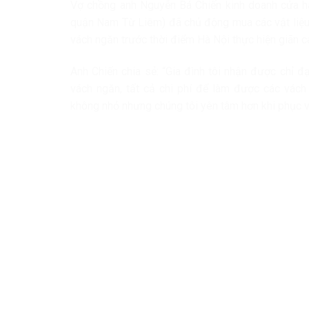
Vợ chồng anh Nguyễn Bá Chiến kinh doanh cửa 
quận Nam Từ Liêm) đã chủ động mua các vật liệu 
vách ngăn trước thời điểm Hà Nội thực hiện giãn c
Anh Chiến chia sẻ: “Gia đình tôi nhận được chỉ 
vách ngăn, tất cả chi phí để làm được các vách
không nhỏ nhưng chúng tôi yên tâm hơn khi phục 