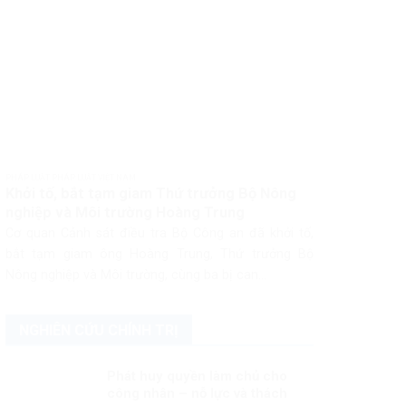
PHÁP LUẬT PHÁP LUẬT VIỆT NAM
Khởi tố, bắt tạm giam Thứ trưởng Bộ Nông
nghiệp và Môi trường Hoàng Trung
Cơ quan Cảnh sát điều tra Bộ Công an đã khởi tố,
bắt tạm giam ông Hoàng Trung, Thứ trưởng Bộ
Nông nghiệp và Môi trường, cùng ba bị can...
NGHIÊN CỨU CHÍNH TRỊ
Phát huy quyền làm chủ cho
công nhân – nỗ lực và thách