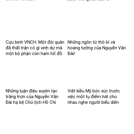
Cựu binh VNCH: Một đội quân
Những ngôn từ thô bỉ và
đã thất trận có gì vinh dự mà
hoang tưởng của Nguyễn Văn
một bộ phận còn ham hố đồ
Đài!
lính nguỵ?!?
Những luận điệu xuyên tạc
Việt kiều Mỹ bức xúc trước
trắng trợn của Nguyễn Văn
việc một tụ điểm hát cho
Đài hạ bệ Chủ tịch Hồ Chí
nhau nghe người biểu diễn
Minh
mặc quần áo chế độ cũ