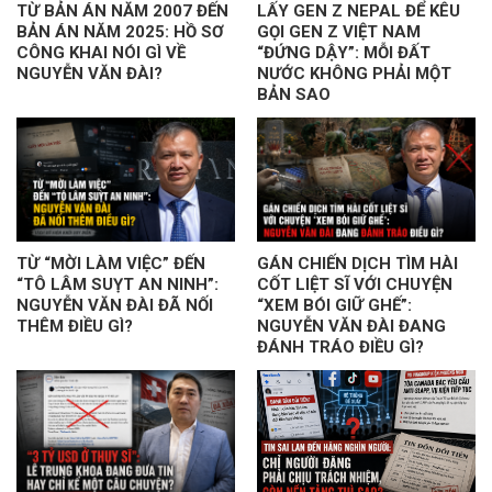
TỪ BẢN ÁN NĂM 2007 ĐẾN
LẤY GEN Z NEPAL ĐỂ KÊU
BẢN ÁN NĂM 2025: HỒ SƠ
GỌI GEN Z VIỆT NAM
CÔNG KHAI NÓI GÌ VỀ
“ĐỨNG DẬY”: MỖI ĐẤT
NGUYỄN VĂN ĐÀI?
NƯỚC KHÔNG PHẢI MỘT
BẢN SAO
TỪ “MỜI LÀM VIỆC” ĐẾN
GÁN CHIẾN DỊCH TÌM HÀI
“TÔ LÂM SUỴT AN NINH”:
CỐT LIỆT SĨ VỚI CHUYỆN
NGUYỄN VĂN ĐÀI ĐÃ NỐI
“XEM BÓI GIỮ GHẾ”:
THÊM ĐIỀU GÌ?
NGUYỄN VĂN ĐÀI ĐANG
ĐÁNH TRÁO ĐIỀU GÌ?