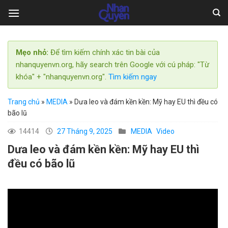
Skip
to
content
Mẹo nhỏ:
Để tìm kiếm chính xác tin bài của
nhanquyenvn.org, hãy search trên Google với cú pháp: "Từ
khóa" + "nhanquyenvn.org".
Tìm kiếm ngay
Trang chủ
»
MEDIA
»
Dưa leo và đám kền kền: Mỹ hay EU thì đều có
bão lũ
14414
27 Tháng 9, 2025
MEDIA
Video
Dưa leo và đám kền kền: Mỹ hay EU thì
đều có bão lũ