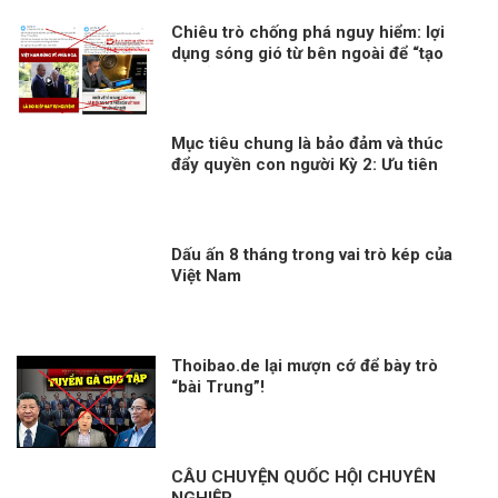
Chiêu trò chống phá nguy hiểm: lợi
dụng sóng gió từ bên ngoài để “tạo
bão ở bên trong”!
Mục tiêu chung là bảo đảm và thúc
đẩy quyền con người Kỳ 2: Ưu tiên
dành mọi nguồn lực vì người dân
Dấu ấn 8 tháng trong vai trò kép của
Việt Nam
Thoibao.de lại mượn cớ để bày trò
“bài Trung”!
CÂU CHUYỆN QUỐC HỘI CHUYÊN
NGHIỆP