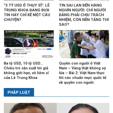
“3 TỶ USD Ở THỤY SĨ”: LÊ
TIN SAI LAN ĐẾN HÀNG
TRUNG KHOA ĐANG ĐƯA
NGHÌN NGƯỜI: CHỈ NGƯỜI
TIN HAY CHỈ KỂ MỘT CÂU
ĐĂNG PHẢI CHỊU TRÁCH
CHUYỆN?
NHIỆM, CÒN NỀN TẢNG THÌ
SAO?
Ba tỷ USD, 10 tỷ USD…
Quyền con người ở Việt
Chiêu trò sản xuất tin giả
Nam – Vàng thật không sợ
không giới hạn, vô liêm sỉ
lửa – Bài 2: Việt Nam thực
của Lê Trung Khoa
thi các chuẩn mực quốc tế
về quyền con người
PHÁP LUẬT