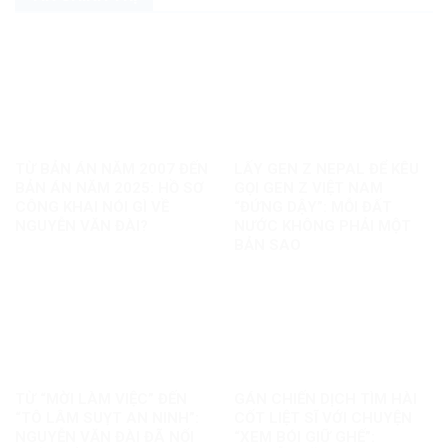
TỪ BẢN ÁN NĂM 2007 ĐẾN
LẤY GEN Z NEPAL ĐỂ KÊU
BẢN ÁN NĂM 2025: HỒ SƠ
GỌI GEN Z VIỆT NAM
CÔNG KHAI NÓI GÌ VỀ
“ĐỨNG DẬY”: MỖI ĐẤT
NGUYỄN VĂN ĐÀI?
NƯỚC KHÔNG PHẢI MỘT
BẢN SAO
TỪ “MỜI LÀM VIỆC” ĐẾN
GÁN CHIẾN DỊCH TÌM HÀI
“TÔ LÂM SUỴT AN NINH”:
CỐT LIỆT SĨ VỚI CHUYỆN
NGUYỄN VĂN ĐÀI ĐÃ NỐI
“XEM BÓI GIỮ GHẾ”: