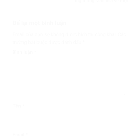
Tổng thống Mandela về một
thế giới công bằng, toàn diện,
bình đẳng và hòa bình’
Để lại một bình luận
Email của bạn sẽ không được hiển thị công khai.
Các
trường bắt buộc được đánh dấu
*
Bình luận
*
Tên
*
Email
*