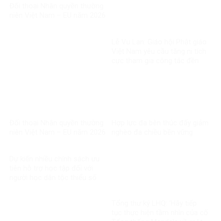
Đối thoại Nhân quyền thường
niên Việt Nam – EU năm 2026
Lễ Vu Lan: Giáo hội Phật giáo
Việt Nam yêu cầu tăng ni tích
cực tham gia công tác đền
ơn đáp nghĩa
Đối thoại Nhân quyền thường
Hợp lực đa bên thúc đẩy giảm
niên Việt Nam – EU năm 2026
nghèo đa chiều bền vững
Dự kiến nhiều chính sách ưu
tiên hỗ trợ học tập đối với
người học dân tộc thiểu số
rất ít người
Tổng thư ký LHQ: ‘Hãy tiếp
tục thực hiện tầm nhìn của cố