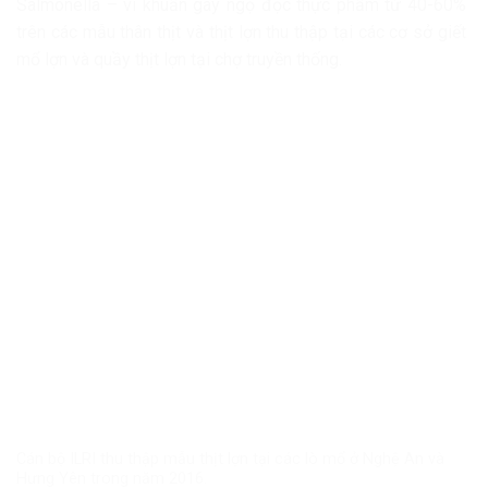
Salmonella – vi khuẩn gây ngộ độc thực phẩm từ 40-60%
trên các mẫu thân thịt và thịt lợn thu thập tại các cơ sở giết
mổ lợn và quầy thịt lợn tại chợ truyền thống.
Cán bộ ILRI thu thập mẫu thịt lợn tại các lò mổ ở Nghệ An và
Hưng Yên trong năm 2016.