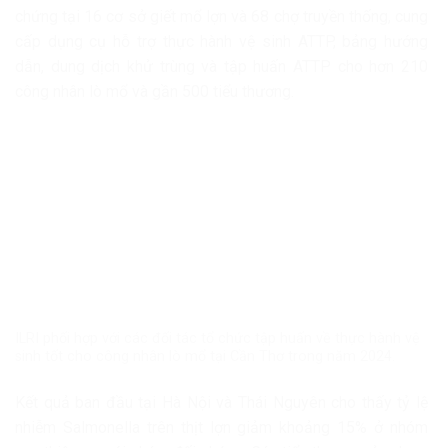
chứng tại 16 cơ sở giết mổ lợn và 68 chợ truyền thống, cung
cấp dụng cụ hỗ trợ thực hành vệ sinh ATTP, bảng hướng
dẫn, dung dịch khử trùng và tập huấn ATTP cho hơn 210
công nhân lò mổ và gần 500 tiểu thương.
ILRI phối hợp với các đối tác tổ chức tập huấn về thực hành vệ
sinh tốt cho công nhân lò mổ tại Cần Thơ trong năm 2024.
Kết quả ban đầu tại Hà Nội và Thái Nguyên cho thấy tỷ lệ
nhiễm Salmonella trên thịt lợn giảm khoảng 15% ở nhóm