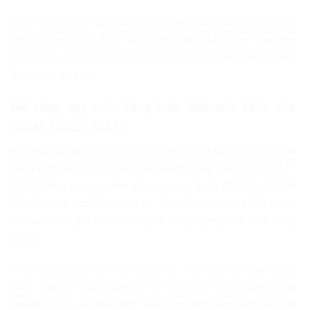
SafePORK cũng tập huấn cho các nhà báo cách thức truyền
thông về nguy cơ ATTP một cách chính xác, giúp nâng cao
nhận thức cộng đồng mà không gây hoang mang hoặc hiểu
lầm trong dư luận.
Mở rộng quy mô: Sáng kiến Một sức khỏe của
CGIAR (2022–2024)
Kế thừa kết quả từ dự án SafePORK, ILRI tiếp tục triển khai
Sáng kiến Một sức khỏe của CGIAR trong giai đoạn 2022–
2024 thông qua việc mở rộng các can thiệp ATTP tại 5 tỉnh:
Cần Thơ, Hà Nội, Thái Nguyên, Thừa Thiên Huế và Đồng Nai,
với sự tham gia của các ngành nông nghiệp và y tế công
cộng.
Phối hợp cùng Viện Thú y (NIVR), Viện Nghiên cứu Chính
sách Lương thực Quốc tế (IFPRI) và chính quyền địa
phương, ILRI đã thực hiện các biện pháp can thiệp có đối