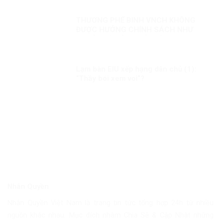
THƯƠNG PHẾ BINH VNCH KHÔNG
ĐƯỢC HƯỞNG CHÍNH SÁCH NHƯ
NGƯỜI CÓ CÔNG VỚI CÁCH MẠNG
LÀ KỲ THỊ?
Lạm bàn EIU xếp hạng dân chủ (1):
“Thầy bói xem voi”?
Nhân Quyền
Nhân Quyền Việt Nam là trang tin tức tổng hợp 24h từ nhiều
nguồn khác nhau. Mục đích nhằm Chia Sẽ & Cập Nhật những