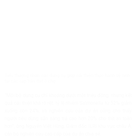
Tiểu thương nhận các dụng cụ giúp cải thiện thực hành vệ sinh
tại các sạp bán thịt ở chợ
“Mỗi bộ dụng cụ chỉ khoảng dưới một triệu đồng, nhưng kết
quả cải thiện khá rõ rệt: tỷ lệ nhiễm Salmonella từ 52% giảm
xuống còn 24%, và nghiên cứu của dự án cũng cho thấy
người tiêu dùng sẵn sàng trả cao hơn 20% cho thịt an toàn
hơn”, ông Nguyễn Việt Hùng, Giám đốc ILRI khu vực châu Á,
cán bộ nghiên cứu cao cấp của dự án chia sẻ.