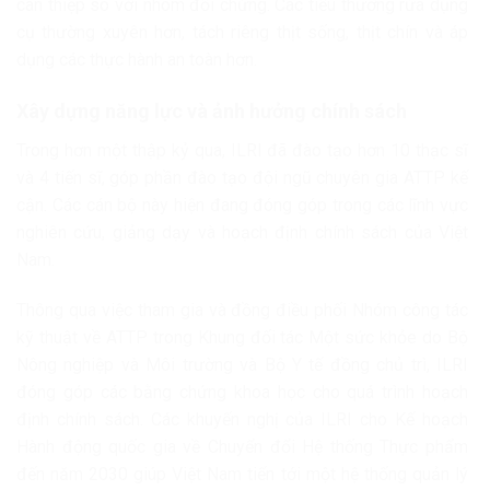
can thiệp so với nhóm đối chứng. Các tiểu thương rửa dụng
cụ thường xuyên hơn, tách riêng thịt sống, thịt chín và áp
dụng các thực hành an toàn hơn.
Xây dựng năng lực và ảnh hưởng chính sách
Trong hơn một thập kỷ qua, ILRI đã đào tạo hơn 10 thạc sĩ
và 4 tiến sĩ, góp phần đào tạo đội ngũ chuyên gia ATTP kế
cận. Các cán bộ này hiện đang đóng góp trong các lĩnh vực
nghiên cứu, giảng dạy và hoạch định chính sách của Việt
Nam.
Thông qua việc tham gia và đồng điều phối Nhóm công tác
kỹ thuật về ATTP trong Khung đối tác Một sức khỏe do Bộ
Nông nghiệp và Môi trường và Bộ Y tế đồng chủ trì, ILRI
đóng góp các bằng chứng khoa học cho quá trình hoạch
định chính sách. Các khuyến nghị của ILRI cho Kế hoạch
Hành động quốc gia về Chuyển đổi Hệ thống Thực phẩm
đến năm 2030 giúp Việt Nam tiến tới một hệ thống quản lý