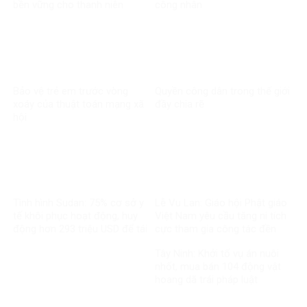
bền vững cho thanh niên
công nhân
Bảo vệ trẻ em trước vòng
Quyền công dân trong thế giới
xoáy của thuật toán mạng xã
đầy chia rẽ
hội
Tình hình Sudan: 75% cơ sở y
Lễ Vu Lan: Giáo hội Phật giáo
tế khôi phục hoạt động, huy
Việt Nam yêu cầu tăng ni tích
động hơn 293 triệu USD để tái
cực tham gia công tác đền
thiết
ơn đáp nghĩa
Tây Ninh: Khởi tố vụ án nuôi
nhốt, mua bán 104 động vật
hoang dã trái pháp luật