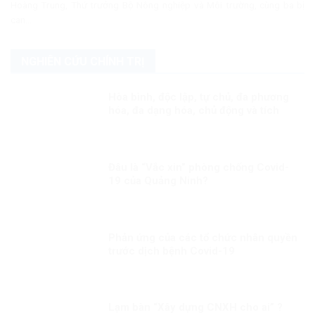
Hoàng Trung, Thứ trưởng Bộ Nông nghiệp và Môi trường, cùng ba bị
can...
NGHIÊN CỨU CHÍNH TRỊ
Hòa bình, độc lập, tự chủ, đa phương
hóa, đa dạng hóa, chủ động và tích
cực hội nhập quốc tế Kỳ 1: Thông điệp
cấp cao của Việt Nam
Đâu là “Vắc xin” phòng chống Covid-
19 của Quảng Ninh?
Phản ứng của các tổ chức nhân quyền
trước dịch bệnh Covid-19
Lạm bàn “Xây dựng CNXH cho ai” ?