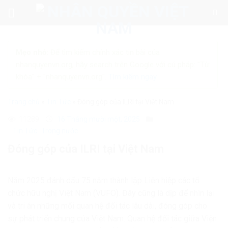
Skip
to
content
Mẹo nhỏ:
Để tìm kiếm chính xác tin bài của
nhanquyenvn.org, hãy search trên Google với cú pháp: "Từ
khóa" + "nhanquyenvn.org".
Tìm kiếm ngay
Trang chủ
»
Tin Tức
»
Đóng góp của ILRI tại Việt Nam
11289
16 Tháng mười một, 2025
Tin Tức
Trong nước
Đóng góp của ILRI tại Việt Nam
Năm 2025 đánh dấu 75 năm thành lập Liên hiệp các tổ
chức hữu nghị Việt Nam (VUFO). Đây cũng là dịp để nhìn lại
và tri ân những mối quan hệ đối tác lâu dài, đóng góp cho
sự phát triển chung của Việt Nam. Quan hệ đối tác giữa Viện