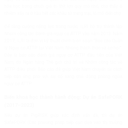
hóa học trong chuỗi giá trị thịt lợn quy mô nhỏ, cho thấy ô
nhiễm xảy ra ở hầu hết các khâu từ trang trại, lò mổ đến chợ.
Để tăng cường năng lực trong nước, ILRI hỗ trợ thành lập
Nhóm công tác Đánh giá nguy cơ ATTP vào năm 2013. Năm
2017, ILRI là đơn vị kỹ thuật chính biên soạn “Báo cáo Quản
lý Nguy cơ ATTP tại Việt Nam: Những thách thức và cơ hội”.
Đây là báo cáo đánh giá nguy cơ ATTP đầu tiên của Việt
Nam, do Ngân hàng Thế giới chủ trì và Nhóm công tác về
ATTP điều phối. Báo cáo đã giúp Việt Nam chuyển từ cách
tiếp cận ứng phó với sự cố sang chủ động phòng ngừa
nguy cơ ATTP.
Biến khoa học thành hành động: Dự án SafePORK
(2017–2023)
Nếu dự án PigRISK giúp xác định vấn đề, thì dự án
SafePORK (Các phương pháp tiếp cận dựa vào thị trường