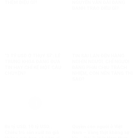
THÊM ĐIỀU GÌ?
NGUYỄN VĂN ĐÀI ĐANG
ĐÁNH TRÁO ĐIỀU GÌ?
“3 TỶ USD Ở THỤY SĨ”: LÊ
TIN SAI LAN ĐẾN HÀNG
TRUNG KHOA ĐANG ĐƯA
NGHÌN NGƯỜI: CHỈ NGƯỜI
TIN HAY CHỈ KỂ MỘT CÂU
ĐĂNG PHẢI CHỊU TRÁCH
CHUYỆN?
NHIỆM, CÒN NỀN TẢNG THÌ
SAO?
Ba tỷ USD, 10 tỷ USD…
Quyền con người ở Việt
Chiêu trò sản xuất tin giả
Nam – Vàng thật không sợ