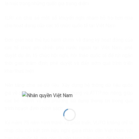
là một trong những quốc gia trọng điểm.
ILRI xin chia sẻ một số khuyến nghị nhằm hỗ trợ hơn nữa
cho hoạt động của các tổ chức quốc tế tại Việt Nam:
Đơn giản hóa thủ tục hành chính: về đăng ký hoạt động của
các tổ chức phi chính phủ nước ngoài tại Việt Nam, phê
duyệt dự án, tổ chức hội nghị, hội thảo quốc tế để rút ngắn
thời gian thẩm định, phê duyệt và đẩy sớm quá trình triển
khai thực hiện.
Nền tảng chia sẻ dữ liệu: Xây dựng hệ thống dữ liệu quốc
gia về các dự án phát triển nói chung và ATTP nói riêng, giúp
các bộ ngành và địa phương sử dụng thông tin trong quá
trình hoạch định chính sách.
Kỷ niệm 75 năm hình thành và phát triển, VUFO không chỉ là
nhịp cầu nối kết tình hữu nghị giữa nhân dân Việt Nam với
bạn bè quốc tế, mà còn là nền tảng bền vững để khoa học