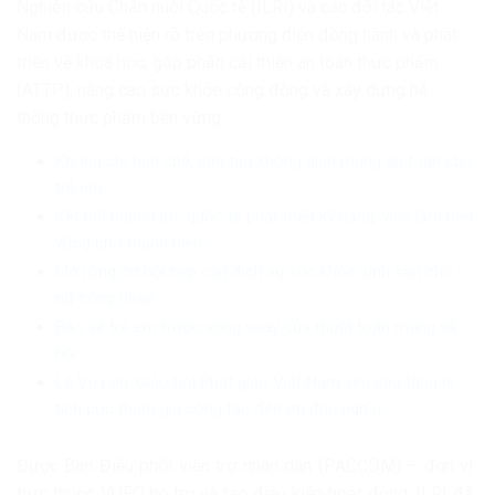
Nghiên cứu Chăn nuôi Quốc tế (ILRI) và các đối tác Việt
Nam được thể hiện rõ trên phương diện đồng hành và phát
triển về khoa học, góp phần cải thiện an toàn thực phẩm
(ATTP), nâng cao sức khỏe cộng đồng và xây dựng hệ
thống thực phẩm bền vững.
Không chỉ hạn chế, cần tạo không gian mạng an toàn cho
trẻ em
Kết nối nguồn lực quốc tế phát triển kỹ năng, việc làm bền
vững cho thanh niên
Mở rộng cơ hội tiếp cận dịch vụ sức khỏe sinh sản cho
nữ công nhân
Bảo vệ trẻ em trước vòng xoáy của thuật toán mạng xã
hội
Lễ Vu Lan: Giáo hội Phật giáo Việt Nam yêu cầu tăng ni
tích cực tham gia công tác đền ơn đáp nghĩa
Được Ban Điều phối viện trợ nhân dân (PACCOM) – đơn vị
trực thuộc VUFO hỗ trợ và tạo điều kiện hoạt động, ILRI đã