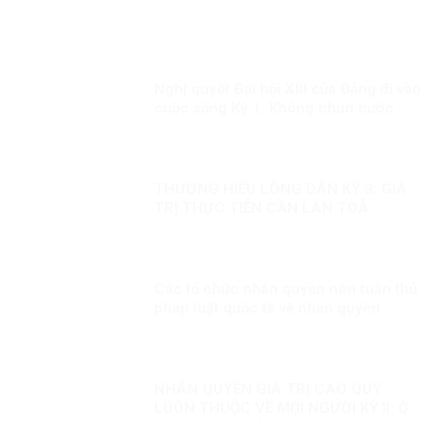
Nghị quyết Đại hội XIII của Đảng đi vào
cuộc sống Kỳ 1: Không chùn bước
trước khó khăn, khi có dịch mọi người
dân đều là chiến sĩ
THƯƠNG HIỆU LÒNG DÂN KỲ 3: GIÁ
TRỊ THỰC TIỄN CẦN LAN TOẢ
Các tổ chức nhân quyền nên tuân thủ
pháp luật quốc tế về nhân quyền
NHÂN QUYỀN GIÁ TRỊ CAO QUÝ
LUÔN THUỘC VỀ MỌI NGƯỜI KỲ II: Ở
VIỆT NAM, NHÂN QUYỀN LUÔN
THUỘC VỀ NHÂN DÂN, VÌ NHÂN DÂN