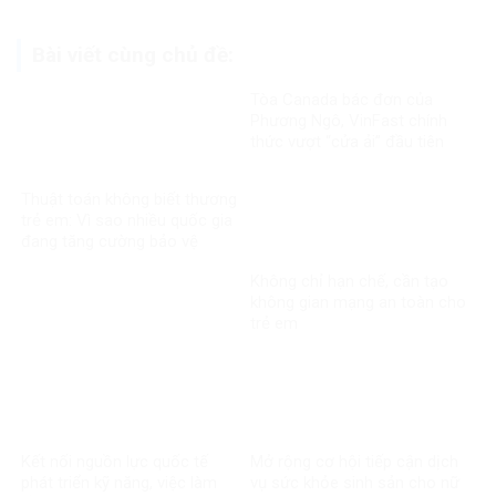
Bài viết cùng chủ đề:
Tòa Canada bác đơn của
Phương Ngô, VinFast chính
thức vượt “cửa ải” đầu tiên
trong vụ kiện xuyên biên giới
Thuật toán không biết thương
trẻ em: Vì sao nhiều quốc gia
đang tăng cường bảo vệ
người dưới 16 tuổi trên mạng
Không chỉ hạn chế, cần tạo
xã hội?
không gian mạng an toàn cho
trẻ em
Kết nối nguồn lực quốc tế
Mở rộng cơ hội tiếp cận dịch
phát triển kỹ năng, việc làm
vụ sức khỏe sinh sản cho nữ