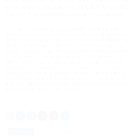
lan tỏa, phục vụ đời sống cộng đồng. ILRI tự hào được
đồng hành cùng VUFO trên chặng đường đầy ý nghĩa ấy.
Viện Nghiên cứu Chăn nuôi Quốc tế (ILRI) là một trung tâm
nghiên cứu thuộc CGIAR, có trụ sở chính tại Nairobi (Kenya) và
văn phòng tại nhiều quốc gia ở châu Phi và châu Á. ILRI bắt đầu
hiện diện tại Việt Nam từ đầu những năm 2000 và chính thức
được Bộ Ngoại giao cấp Giấy đăng ký hoạt động dưới sự quản
lý của Ban Điều phối Viện trợ Nhân dân (PACCOM) năm 2013.
ILRI đã mở rộng hợp tác với các Bộ, Cục, Vụ, Viện, Trường và
đối tác cấp tỉnh, mang khoa học và đổi mới sáng tạo toàn cầu,
đóng góp vào mục tiêu phát triển bền vững của Việt Nam. Với
tầm nhìn “Cuộc sống tốt đẹp hơn, hành tinh tốt đẹp hơn nhờ
chăn nuôi”, ILRI cam kết cải thiện sinh kế và thúc đẩy phát triển
bền vững tại Việt Nam và trên toàn cầu.
Danh mục:
Tin Tức
Trong nước