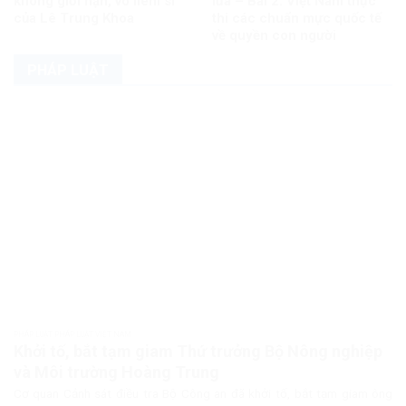
không giới hạn, vô liêm sỉ
lửa – Bài 2: Việt Nam thực
của Lê Trung Khoa
thi các chuẩn mực quốc tế
về quyền con người
PHÁP LUẬT
PHÁP LUẬT PHÁP LUẬT VIỆT NAM
Khởi tố, bắt tạm giam Thứ trưởng Bộ Nông nghiệp
và Môi trường Hoàng Trung
Cơ quan Cảnh sát điều tra Bộ Công an đã khởi tố, bắt tạm giam ông