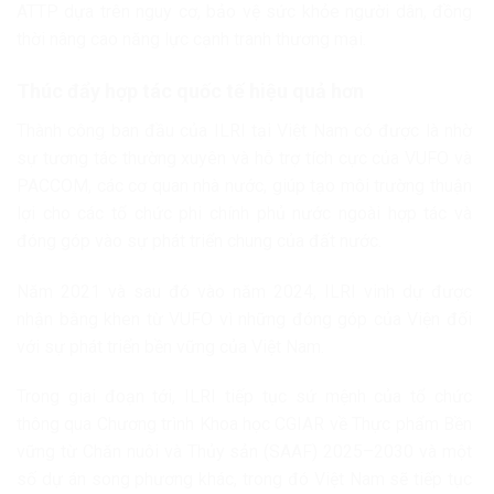
ATTP dựa trên nguy cơ, bảo vệ sức khỏe người dân, đồng
thời nâng cao năng lực cạnh tranh thương mại.
Thúc đẩy hợp tác quốc tế hiệu quả hơn
Thành công ban đầu của ILRI tại Việt Nam có được là nhờ
sự tương tác thường xuyên và hỗ trợ tích cực của VUFO và
PACCOM, các cơ quan nhà nước, giúp tạo môi trường thuận
lợi cho các tổ chức phi chính phủ nước ngoài hợp tác và
đóng góp vào sự phát triển chung của đất nước.
Năm 2021 và sau đó vào năm 2024, ILRI vinh dự được
nhận bằng khen từ VUFO vì những đóng góp của Viện đối
với sự phát triển bền vững của Việt Nam.
Trong giai đoạn tới, ILRI tiếp tục sứ mệnh của tổ chức
thông qua Chương trình Khoa học CGIAR về Thực phẩm Bền
vững từ Chăn nuôi và Thủy sản (SAAF) 2025–2030 và một
số dự án song phương khác, trong đó Việt Nam sẽ tiếp tục