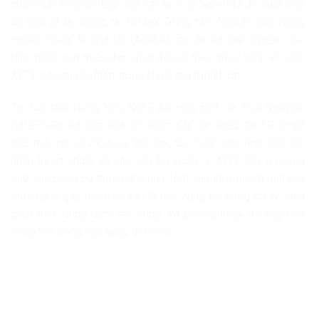
nhằm cải thiện an toàn thịt lợn tại Việt Nam) đã đề xuất một
số giải pháp. Được tài trợ bởi Trung tâm Nghiên cứu Nông
nghiệp Quốc tế của Úc (ACIAR), dự án đã thử nghiệm các
biện pháp can thiệp đơn giản để cải thiện thực hành vệ sinh
ATTP với chi phí thấp trong chuỗi giá trị thịt lợn.
Tại các tỉnh Hưng Yên, Nghệ An, Hòa Bình và Thái Nguyên,
SafePORK đã triển khai thí điểm các can thiệp tại 10 cơ sở
giết mổ lợn và 29 quầy thịt lợn, tập huấn cho hơn 700 tác
nhân trong chuỗi và các cán bộ quản lý ATTP. Dự án cung
cấp các dụng cụ thực hành như tấm sàn inox nhằm hạn chế
thực hành giết mổ trên sàn lò mổ, cùng bộ dụng cụ vệ sinh
gồm thớt, dung dịch sát trùng, xà phòng, khay để bày bán
riêng thịt sống, nội tạng, thịt chín.