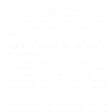
Từ những năm 2000, ILRI là một trong số ít các tổ chức
quốc tế thuộc hệ thống CGIAR tiên phong trong các nghiên
cứu đánh giá nguy cơ ATTP – tiêu chuẩn quốc tế về quản lý
nguy cơ thực phẩm. Đến năm 2008, ILRI đã triển khai các
nghiên cứu về ATTP tại Việt Nam, Ấn Độ và châu Phi.
Từ nghiên cứu đến giảm thiểu nguy cơ: Dự án
PigRISK (2012–2017)
Hành trình nghiên cứu ATTP của ILRI tại Việt Nam bắt đầu
với dự án PigRISK (Giảm thiểu nguy cơ bệnh tật và cải thiện
ATTP trong chuỗi giá trị chăn nuôi lợn quy mô nông hộ tại
Việt Nam), thực hiện từ năm 2012 đến năm 2017, phối hợp
cùng Học viện Nông nghiệp Việt Nam (VNUA) và Trường Đại
học Y tế Công cộng (HUPH).
PigRISK là một trong những dự án đã đưa ra các đánh giá
nguy cơ đầu tiên liên quan đến các mối nguy sinh học và