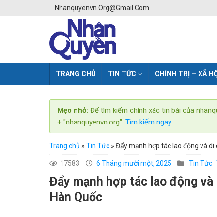
Skip
Nhanquyenvn.org@gmail.com
to
content
TRANG CHỦ
TIN TỨC
CHÍNH TRỊ – XÃ HỘ
Mẹo nhỏ:
Để tìm kiếm chính xác tin bài của nhanq
+ "nhanquyenvn.org".
Tìm kiếm ngay
Trang chủ
»
Tin Tức
»
Đẩy mạnh hợp tác lao động và di
17583
6 Tháng mười một, 2025
Tin Tức
Đẩy mạnh hợp tác lao động và 
Hàn Quốc