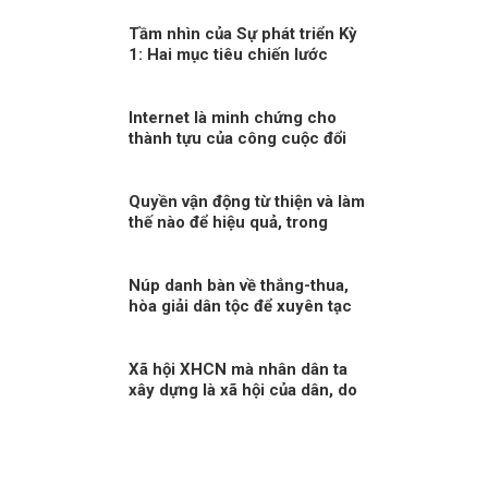
Tầm nhìn của Sự phát triển Kỳ
1: Hai mục tiêu chiến lước
Internet là minh chứng cho
thành tựu của công cuộc đổi
mới vì quyền con người
Quyền vận động từ thiện và làm
thế nào để hiệu quả, trong
sáng?
Núp danh bàn về thắng-thua,
hòa giải dân tộc để xuyên tạc
sự kiện lịch sử 30/4
Xã hội XHCN mà nhân dân ta
xây dựng là xã hội của dân, do
dân và vì dân