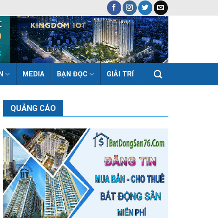
N
MEDIA
BẠN ĐỌC
GIẢI TRÍ
QUẢNG CÁO