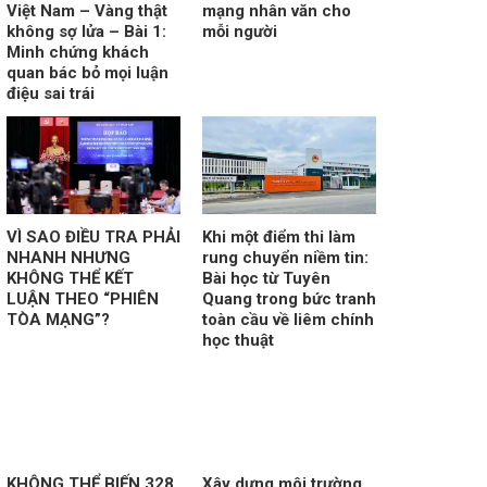
Việt Nam – Vàng thật
mạng nhân văn cho
không sợ lửa – Bài 1:
mỗi người
Minh chứng khách
quan bác bỏ mọi luận
điệu sai trái
VÌ SAO ĐIỀU TRA PHẢI
Khi một điểm thi làm
NHANH NHƯNG
rung chuyển niềm tin:
KHÔNG THỂ KẾT
Bài học từ Tuyên
LUẬN THEO “PHIÊN
Quang trong bức tranh
TÒA MẠNG”?
toàn cầu về liêm chính
học thuật
KHÔNG THỂ BIẾN 328
Xây dựng môi trường