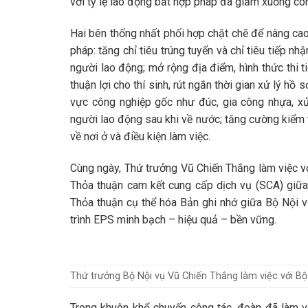
với tỷ lệ lao động bất hợp pháp đã giảm xuống cò
Hai bên thống nhất phối hợp chặt chẽ để nâng cao
pháp: tăng chỉ tiêu trúng tuyển và chỉ tiêu tiếp
người lao động; mở rộng địa điểm, hình thức thi 
thuận lợi cho thí sinh, rút ngắn thời gian xử lý hồ
vực công nghiệp gốc như đúc, gia công nhựa, xử 
người lao động sau khi về nước; tăng cường kiểm 
về nơi ở và điều kiện làm việc.
Cùng ngày, Thứ trưởng Vũ Chiến Thắng làm việc v
Thỏa thuận cam kết cung cấp dịch vụ (SCA) giữ
Thỏa thuận cụ thể hóa Bản ghi nhớ giữa Bộ Nội 
trình EPS minh bạch – hiệu quả – bền vững.
Thứ trưởng Bộ Nội vụ Vũ Chiến Thắng làm việc với B
Trong khuôn khổ chuyến công tác, đoàn đã làm 