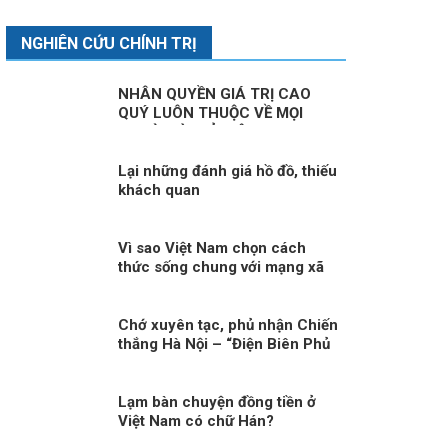
NGHIÊN CỨU CHÍNH TRỊ
NHÂN QUYỀN GIÁ TRỊ CAO
QUÝ LUÔN THUỘC VỀ MỌI
NGƯỜI KỲ II: Ở VIỆT NAM,
NHÂN QUYỀN LUÔN THUỘC VỀ
NHÂN DÂN, VÌ NHÂN DÂN
Lại những đánh giá hồ đồ, thiếu
khách quan
Vì sao Việt Nam chọn cách
thức sống chung với mạng xã
hội xuyên biên giới?
Chớ xuyên tạc, phủ nhận Chiến
thắng Hà Nội – “Điện Biên Phủ
trên không”!
Lạm bàn chuyện đồng tiền ở
Việt Nam có chữ Hán?