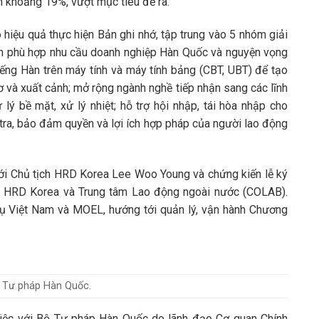
n khoảng 19%, vượt mục tiêu đề ra.
 hiệu quả thực hiện Bản ghi nhớ, tập trung vào 5 nhóm giải
 nhận phù hợp nhu cầu doanh nghiệp Hàn Quốc và nguyện vọng
tiếng Hàn trên máy tính và máy tính bảng (CBT, UBT) để tạo
 sơ và xuất cảnh; mở rộng ngành nghề tiếp nhận sang các lĩnh
lý bề mặt, xử lý nhiệt; hỗ trợ hội nhập, tái hòa nhập cho
tra, bảo đảm quyền và lợi ích hợp pháp của người lao động
ới Chủ tịch HRD Korea Lee Woo Young và chứng kiến lễ ký
a HRD Korea và Trung tâm Lao động ngoài nước (COLAB).
vụ Việt Nam và MOEL, hướng tới quản lý, vận hành Chương
ộ Tư pháp Hàn Quốc.
việc với Bộ Tư pháp Hàn Quốc do lãnh đạo Cơ quan Chính