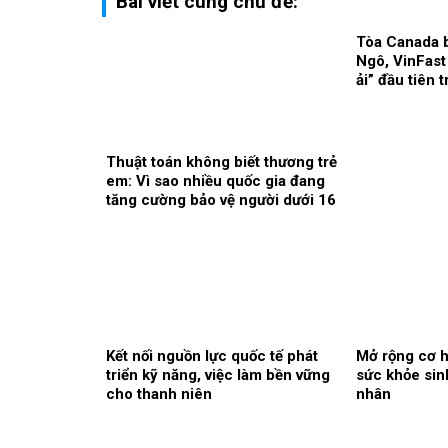
Bài viết cùng chủ đề:
Tòa Canada 
Ngô, VinFast
ải” đầu tiên 
biên giới
Thuật toán không biết thương trẻ
em: Vì sao nhiều quốc gia đang
tăng cường bảo vệ người dưới 16
tuổi trên mạng xã hội?
Kết nối nguồn lực quốc tế phát
Mở rộng cơ hộ
triển kỹ năng, việc làm bền vững
sức khỏe sin
cho thanh niên
nhân