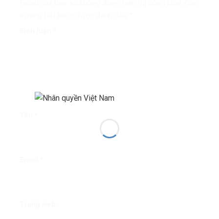
Email của bạn sẽ không được hiển thị công khai.
Các
trường bắt buộc được đánh dấu
*
Bình luận
*
Tên
*
Email
*
Trang web