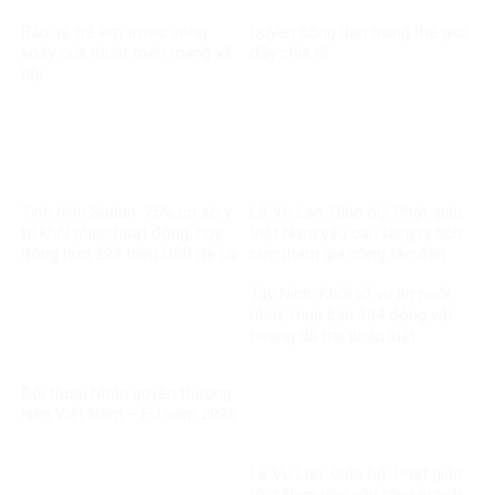
Bảo vệ trẻ em trước vòng
Quyền công dân trong thế giới
xoáy của thuật toán mạng xã
đầy chia rẽ
hội
Tình hình Sudan: 75% cơ sở y
Lễ Vu Lan: Giáo hội Phật giáo
tế khôi phục hoạt động, huy
Việt Nam yêu cầu tăng ni tích
động hơn 293 triệu USD để tái
cực tham gia công tác đền
thiết
ơn đáp nghĩa
Tây Ninh: Khởi tố vụ án nuôi
nhốt, mua bán 104 động vật
hoang dã trái pháp luật
Đối thoại Nhân quyền thường
niên Việt Nam – EU năm 2026
Lễ Vu Lan: Giáo hội Phật giáo