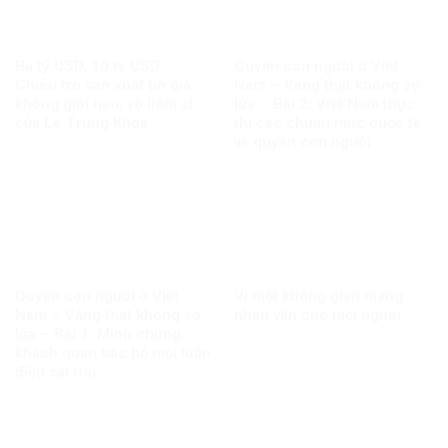
Ba tỷ USD, 10 tỷ USD…
Quyền con người ở Việt
Chiêu trò sản xuất tin giả
Nam – Vàng thật không sợ
không giới hạn, vô liêm sỉ
lửa – Bài 2: Việt Nam thực
của Lê Trung Khoa
thi các chuẩn mực quốc tế
về quyền con người
Quyền con người ở Việt
Vì một không gian mạng
Nam – Vàng thật không sợ
nhân văn cho mỗi người
lửa – Bài 1: Minh chứng
khách quan bác bỏ mọi luận
điệu sai trái