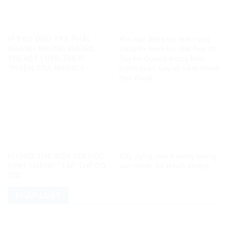
VÌ SAO ĐIỀU TRA PHẢI
Khi một điểm thi làm rung
NHANH NHƯNG KHÔNG
chuyển niềm tin: Bài học từ
THỂ KẾT LUẬN THEO
Tuyên Quang trong bức
“PHIÊN TÒA MẠNG”?
tranh toàn cầu về liêm chính
học thuật
KHÔNG THỂ BIẾN 328 HỌC
Xây dựng môi trường mạng
SINH THÀNH “TẬP THỂ CÓ
văn minh, có trách nhiệm
TỘI”
PHÁP LUẬT