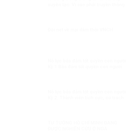
xuyên tạc: Vì sao phải truyền thông
nhanh trước Đại hội XIV?
Đôi nét về mại dâm thời VNCH
Nỗ lực bảo đảm tốt quyền con người
Kỳ 1:Bảo đảm tốt quyền con người
trong mọi hoàn cảnh
Nỗ lực bảo đảm tốt quyền con người
Kỳ 2: Thành viên tích cực, có trách
nhiệm trong cộng đồng quốc tế
TƯ TƯỞNG HỒ CHÍ MINH ĐANG
ĐƯỢC NGHIÊN CỨU Ở NGA