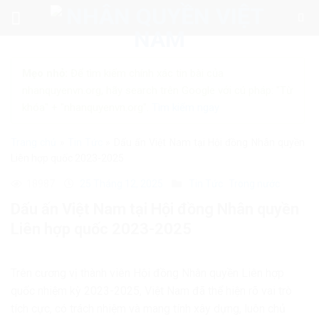
Skip
to
content
Mẹo nhỏ:
Để tìm kiếm chính xác tin bài của
nhanquyenvn.org, hãy search trên Google với cú pháp: "Từ
khóa" + "nhanquyenvn.org".
Tìm kiếm ngay
Trang chủ
»
Tin Tức
»
Dấu ấn Việt Nam tại Hội đồng Nhân quyền
Liên hợp quốc 2023-2025
18987
25 Tháng 12, 2025
Tin Tức
Trong nước
Dấu ấn Việt Nam tại Hội đồng Nhân quyền
Liên hợp quốc 2023-2025
Trên cương vị thành viên Hội đồng Nhân quyền Liên hợp
quốc nhiệm kỳ 2023-2025, Việt Nam đã thể hiện rõ vai trò
tích cực, có trách nhiệm và mang tính xây dựng, luôn chủ