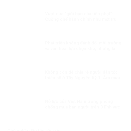
Vượt qua “giới hạn của tiền phạt”:
Cưỡng chế hành chính như một trụ
cột bảo đảm thực thi pháp luật trong
quản trị hiện đại
Phát triển không đánh đổi môi trường
và văn hóa: lựa chọn khó, nhưng là
con đường đúng
Không còn dễ chia rẽ người dân tộc
thiểu số ở Tây Nguyên Kỳ 1: Âm mưu
thành lập cái gọi là “Nhà nước Đêga”
Nỗ lực của Việt Nam trong phòng
chống mua bán người trên 3 lĩnh vực
“Phòng ngừa”, “Bảo vệ” và “Truy tố”
Chủ nghĩa dân tộc vắc-xin