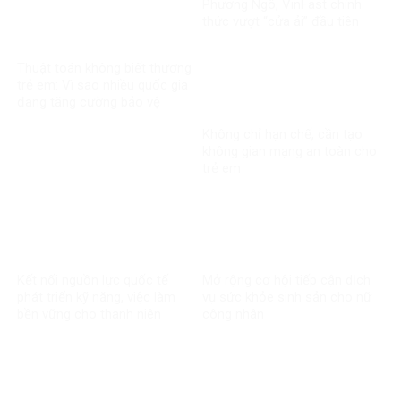
Phương Ngô, VinFast chính
thức vượt “cửa ải” đầu tiên
trong vụ kiện xuyên biên giới
Thuật toán không biết thương
trẻ em: Vì sao nhiều quốc gia
đang tăng cường bảo vệ
người dưới 16 tuổi trên mạng
Không chỉ hạn chế, cần tạo
xã hội?
không gian mạng an toàn cho
trẻ em
Kết nối nguồn lực quốc tế
Mở rộng cơ hội tiếp cận dịch
phát triển kỹ năng, việc làm
vụ sức khỏe sinh sản cho nữ
bền vững cho thanh niên
công nhân