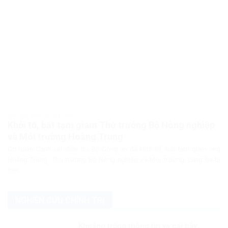
PHÁP LUẬT PHÁP LUẬT VIỆT NAM
Khởi tố, bắt tạm giam Thứ trưởng Bộ Nông nghiệp
và Môi trường Hoàng Trung
Cơ quan Cảnh sát điều tra Bộ Công an đã khởi tố, bắt tạm giam ông
Hoàng Trung, Thứ trưởng Bộ Nông nghiệp và Môi trường, cùng ba bị
can...
NGHIÊN CỨU CHÍNH TRỊ
Khoảng trống thông tin và cái bẫy