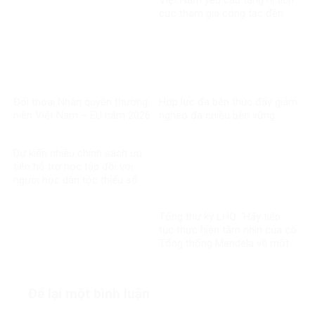
Việt Nam yêu cầu tăng ni tích
cực tham gia công tác đền
ơn đáp nghĩa
Đối thoại Nhân quyền thường
Hợp lực đa bên thúc đẩy giảm
niên Việt Nam – EU năm 2026
nghèo đa chiều bền vững
Dự kiến nhiều chính sách ưu
tiên hỗ trợ học tập đối với
người học dân tộc thiểu số
rất ít người
Tổng thư ký LHQ: ‘Hãy tiếp
tục thực hiện tầm nhìn của cố
Tổng thống Mandela về một
thế giới công bằng, toàn diện,
bình đẳng và hòa bình’
Để lại một bình luận