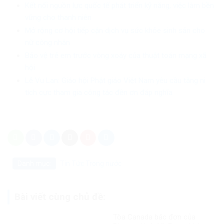
Kết nối nguồn lực quốc tế phát triển kỹ năng, việc làm bền
vững cho thanh niên
Mở rộng cơ hội tiếp cận dịch vụ sức khỏe sinh sản cho
nữ công nhân
Bảo vệ trẻ em trước vòng xoáy của thuật toán mạng xã
hội
Lễ Vu Lan: Giáo hội Phật giáo Việt Nam yêu cầu tăng ni
tích cực tham gia công tác đền ơn đáp nghĩa
Danh mục:
Tin Tức
Trong nước
Bài viết cùng chủ đề:
Tòa Canada bác đơn của