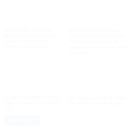
VÌ SAO ĐIỀU TRA PHẢI
Khi một điểm thi làm rung
NHANH NHƯNG KHÔNG
chuyển niềm tin: Bài học từ
THỂ KẾT LUẬN THEO
Tuyên Quang trong bức
“PHIÊN TÒA MẠNG”?
tranh toàn cầu về liêm chính
học thuật
KHÔNG THỂ BIẾN 328 HỌC
Xây dựng môi trường mạng
SINH THÀNH “TẬP THỂ CÓ
văn minh, có trách nhiệm
TỘI”
PHÁP LUẬT