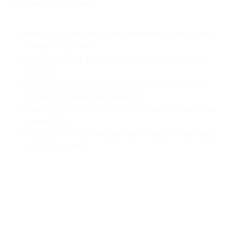
động núp bóng tôn giáo.
Khởi tố, bắt tạm giam Thứ trưởng Bộ Nông nghiệp và Môi
trường Hoàng Trung
Khởi tố Giám đốc Trung tâm giáo dục vì thu học phí sai
quy định
Hai cựu lãnh đạo Cục Hải quan lĩnh 13 năm tù trong vụ
sản xuất thực phẩm giả ở MediPhar
Tiếp tục chi trả hơn 318 tỷ đồng cho các trái chủ trong vụ
Trương Mỹ Lan
Vận chuyển ma túy trong săm, lốp xe đạp, một đối tượng
lĩnh án chung thân