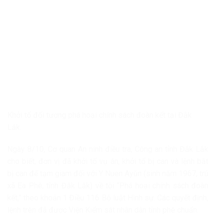
Khởi tố đối tượng phá hoại chính sách đoàn kết tại Đắk
Lắk.
Ngày 8/10, Cơ quan An ninh điều tra, Công an tỉnh Đắk Lắk
cho biết, đơn vị đã khởi tố vụ án, khởi tố bị can và lệnh bắt
bị can để tạm giam đối với Y Nuen Ayŭn (sinh năm 1967, trú
xã Ea Phê, tỉnh Đắk Lắk) về tội “Phá hoại chính sách đoàn
kết,” theo khoản 1 Điều 116 Bộ luật Hình sự. Các quyết định,
lệnh trên đã được Viện Kiểm sát nhân dân tỉnh phê chuẩn.