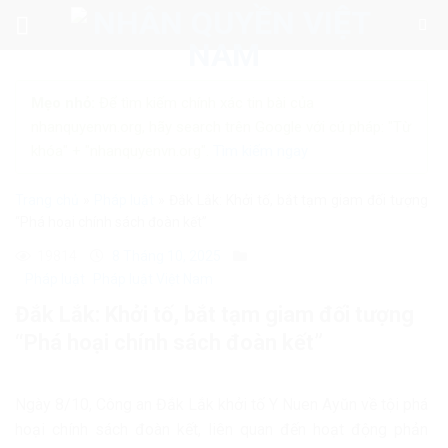
Skip
to
content
Mẹo nhỏ:
Để tìm kiếm chính xác tin bài của
nhanquyenvn.org, hãy search trên Google với cú pháp: "Từ
khóa" + "nhanquyenvn.org".
Tìm kiếm ngay
Trang chủ
»
Pháp luật
»
Đắk Lắk: Khởi tố, bắt tạm giam đối tượng
“Phá hoại chính sách đoàn kết”
19814
8 Tháng 10, 2025
Pháp luật
Pháp luật Việt Nam
Đắk Lắk: Khởi tố, bắt tạm giam đối tượng
“Phá hoại chính sách đoàn kết”
Ngày 8/10, Công an Đắk Lắk khởi tố Y Nuen Ayŭn về tội phá
hoại chính sách đoàn kết, liên quan đến hoạt động phản