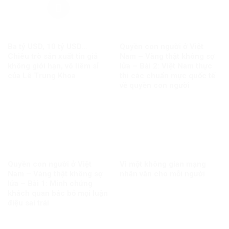
Ba tỷ USD, 10 tỷ USD…
Quyền con người ở Việt
Chiêu trò sản xuất tin giả
Nam – Vàng thật không sợ
không giới hạn, vô liêm sỉ
lửa – Bài 2: Việt Nam thực
của Lê Trung Khoa
thi các chuẩn mực quốc tế
về quyền con người
Quyền con người ở Việt
Vì một không gian mạng
Nam – Vàng thật không sợ
nhân văn cho mỗi người
lửa – Bài 1: Minh chứng
khách quan bác bỏ mọi luận
điệu sai trái