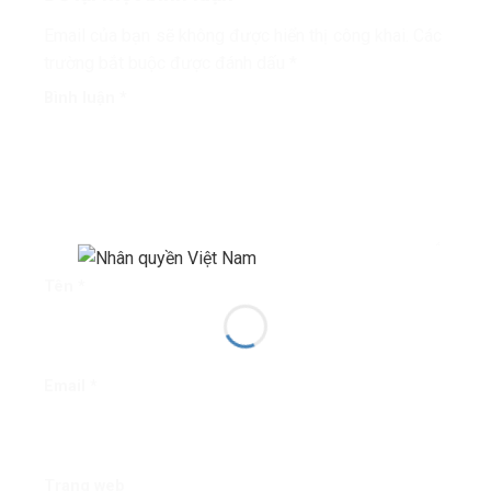
Email của bạn sẽ không được hiển thị công khai.
Các
trường bắt buộc được đánh dấu
*
Bình luận
*
Tên
*
Email
*
Trang web