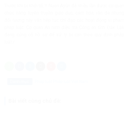
Trước khi bị khởi tố, Y Nuen Ayŭn đã nhiều lần được cơ quan
chức năng tuyên truyền giáo dục, cảm hóa, răn đe nhưng
đối tượng này vẫn tiếp tục chỉ đạo các hoạt động vi phạm
pháp luật. Cơ quan An ninh điều tra Công an tỉnh Đắk Lắk
đang củng cố hồ sơ để xử lý bị can theo quy định pháp
luật./.
Danh mục:
Pháp luật
Pháp luật Việt Nam
Bài viết cùng chủ đề: