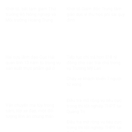
Khởi tố, bắt tạm giam Thứ
Khởi tố Giám đốc Trung tâm
trưởng Bộ Nông nghiệp và
giáo dục vì thu học phí sai quy
Môi trường Hoàng Trung
định
Hai cựu lãnh đạo Cục Hải
Tiếp tục chi trả hơn 318 tỷ
quan lĩnh 13 năm tù trong vụ
đồng cho các trái chủ trong
sản xuất thực phẩm giả ở
vụ Trương Mỹ Lan
MediPhar
Cháy xe khách khiến 7 người
tử vong​
Điều tra mở rộng vụ tiêu cực
Vận chuyển ma túy trong
trong thi tốt nghiệp THPT tại
săm, lốp xe đạp, một đối
Quảng Trị
tượng lĩnh án chung thân
Điều tra mở rộng vụ tiêu cực
trong thi tốt nghiệp THPT tại