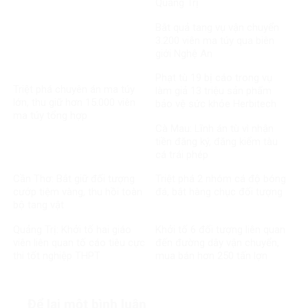
Quảng Trị
Bắt quả tang vụ vận chuyển
3.200 viên ma túy qua biên
giới Nghệ An
Phạt tù 19 bị cáo trong vụ
Triệt phá chuyên án ma túy
làm giả 13 triệu sản phẩm
lớn, thu giữ hơn 15.000 viên
bảo vệ sức khỏe Herbitech
ma túy tổng hợp
Cà Mau: Lĩnh án tù vì nhận
tiền đăng ký, đăng kiểm tàu
cá trái phép
Cần Thơ: Bắt giữ đối tượng
Triệt phá 2 nhóm cá độ bóng
cướp tiệm vàng, thu hồi toàn
đá, bắt hàng chục đối tượng
bộ tang vật
Quảng Trị: Khởi tố hai giáo
Khởi tố 6 đối tượng liên quan
viên liên quan tố cáo tiêu cực
đến đường dây vận chuyển,
thi tốt nghiệp THPT
mua bán hơn 250 tấn lợn
bệnh
Để lại một bình luận