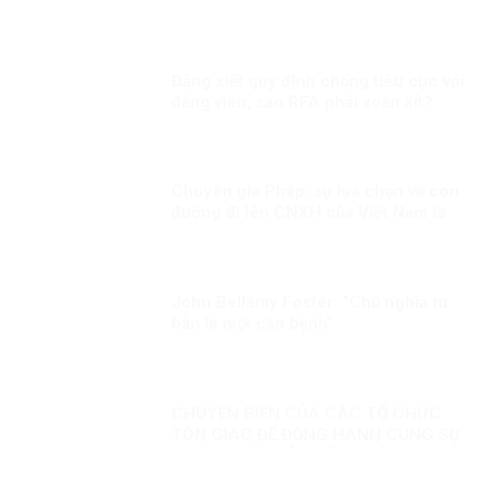
Đảng xiết quy định chống tiêu cực với
đảng viên, sao RFA phải xoắn xít?
Chuyên gia Pháp: sự lựa chọn về con
đường đi lên CNXH của Việt Nam là
đúng đắn
John Bellamy Foster: “Chủ nghĩa tư
bản là một căn bệnh”
CHUYỂN BIẾN CỦA CÁC TỔ CHỨC
TÔN GIÁO ĐỂ ĐỒNG HÀNH CÙNG SỰ
PHÁT TRIỂN CỦA ĐẤT NƯỚC