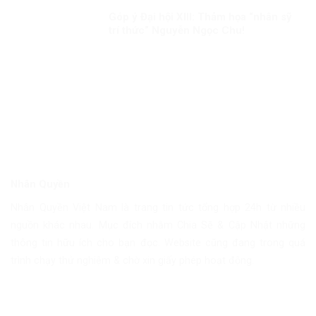
Góp ý Đại hội XIII: Thảm họa “nhân sỹ
trí thức” Nguyễn Ngọc Chu!
Nhân Quyền
Nhân Quyền Việt Nam là trang tin tức tổng hợp 24h từ nhiều
nguồn khác nhau. Mục đích nhằm Chia Sẽ & Cập Nhật những
thông tin hữu ích cho bạn đọc. Website cũng đang trong quá
trình chạy thử nghiệm & chờ xin giấy phép hoạt động.