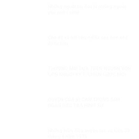
Những người thi đua là những người
yêu nước nhất
Chế độ xã hội chủ nghĩa cao hơn chế
độ tư bản
THƯƠNG MẠI DỰA TRÊN NGUỒN VỐN
CON NGƯỜI KỲ 1: CHIẾN LƯỢC MỚI
QUYỀN CỦA BỊ CAN TRONG GIAI
ĐOẠN ĐIỀU TRA HÌNH SỰ
Những luận điệu xuyên tạc sự kiện 30
tháng 4 năm 1975