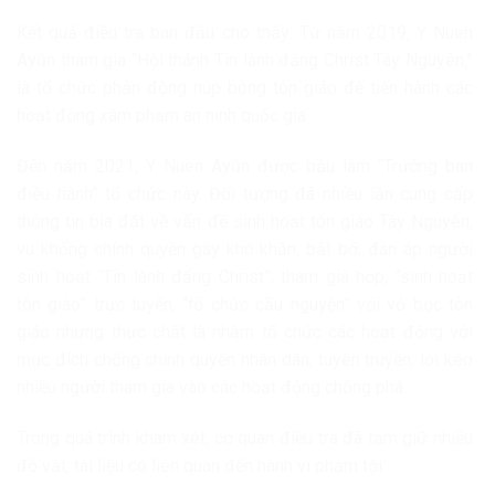
Kết quả điều tra ban đầu cho thấy: Từ năm 2019, Y Nuen
Ayŭn tham gia “Hội thánh Tin lành đấng Christ Tây Nguyên,”
là tổ chức phản động núp bóng tôn giáo để tiến hành các
hoạt động xâm phạm an ninh quốc gia.
Đến năm 2021, Y Nuen Ayŭn được bầu làm “Trưởng ban
điều hành” tổ chức này. Đối tượng đã nhiều lần cung cấp
thông tin bịa đặt về vấn đề sinh hoạt tôn giáo Tây Nguyên,
vu khống chính quyền gây khó khăn, bắt bớ, đàn áp người
sinh hoạt “Tin lành đấng Christ”; tham gia họp, “sinh hoạt
tôn giáo” trực tuyến, “tổ chức cầu nguyện” với vỏ bọc tôn
giáo nhưng thực chất là nhằm tổ chức các hoạt động với
mục đích chống chính quyền nhân dân; tuyên truyền, lôi kéo
nhiều người tham gia vào các hoạt động chống phá.
Trong quá trình khám xét, cơ quan điều tra đã tạm giữ nhiều
đồ vật, tài liệu có liên quan đến hành vi phạm tội.