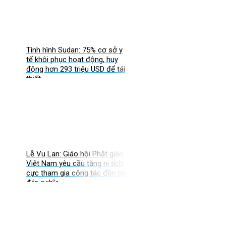
Tình hình Sudan: 75% cơ sở y
tế khôi phục hoạt động, huy
động hơn 293 triệu USD để tái
thiết
Lễ Vu Lan: Giáo hội Phật giáo
Việt Nam yêu cầu tăng ni tích
cực tham gia công tác đền ơn
đáp nghĩa