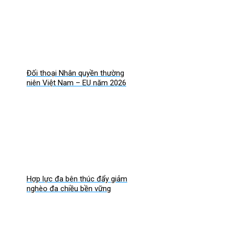
Đối thoại Nhân quyền thường
niên Việt Nam – EU năm 2026
Hợp lực đa bên thúc đẩy giảm
nghèo đa chiều bền vững