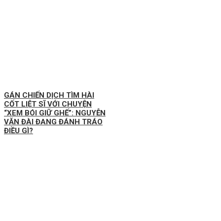
GÁN CHIẾN DỊCH TÌM HÀI
CỐT LIỆT SĨ VỚI CHUYỆN
“XEM BÓI GIỮ GHẾ”: NGUYỄN
VĂN ĐÀI ĐANG ĐÁNH TRÁO
ĐIỀU GÌ?