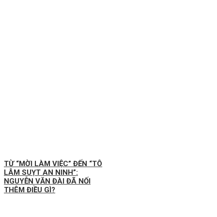
TỪ “MỜI LÀM VIỆC” ĐẾN “TÔ
LÂM SUỴT AN NINH”:
NGUYỄN VĂN ĐÀI ĐÃ NỐI
THÊM ĐIỀU GÌ?