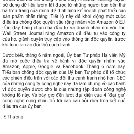
sử dụng dữ liệu lượm lặt được từ những người bán bên thứ
ba trên trang của mình để định hình kế hoạch phát triển các
sản phẩm nhãn riêng. Tiết lộ này đã khởi động một cuộc
điều tra chống độc quyền sâu rộng nhằm vào Amazon ở EU.
Gần đây, hàng chục nhà đầu tư và doanh nhân nói với The
Wall Street Journal rằng Amazon đã đầu tư vào công ty
của họ, giành quyền truy cập vào thông tin độc quyền, trước
khi tung ra các đối thủ cạnh tranh.
Được biết, tháng 6 năm ngoái, Ủy ban Tư pháp Hạ viện Mỹ
đã mở cuộc điều tra về hành vi độc quyền nhằm vào
Amazon, Apple, Google và Facebook. Tháng 6 năm nay,
Tiểu ban chống độc quyền của Uỷ ban Tư pháp đã tổ chức
các phiên điều trần với các đối thủ cạnh tranh nhỏ hơn. CEO
của những công ty công nghệ này đã làm chứng về các hành
vi độc quyền được cho là của những tập đoàn công nghệ
khổng lồ này. Và bây giờ đến lượt đại diện của 4 “đại gia”
công nghệ cùng nhau trả lời các câu hỏi dựa trên kết quả
điều tra của ủy ban.
S.Thương