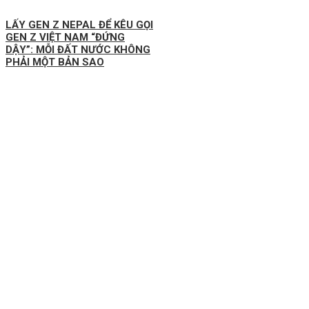
LẤY GEN Z NEPAL ĐỂ KÊU GỌI
GEN Z VIỆT NAM “ĐỨNG
DẬY”: MỖI ĐẤT NƯỚC KHÔNG
PHẢI MỘT BẢN SAO