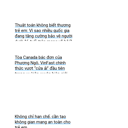
Thuật toán không biết thương
trẻ em: Vì sao nhiều quốc gia
đang tăng cường bảo vệ người
dưới 16 tuổi trên mạng xã hội?
Tòa Canada bác đơn của
Phương Ngô, VinFast chính
thức vượt “cửa ải” đầu tiên
trong vụ kiện xuyên biên giới
Không chỉ hạn chế, cần tạo
không gian mạng an toàn cho
trẻ em