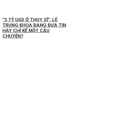
“3 TỶ USD Ở THỤY SĨ”: LÊ
TRUNG KHOA ĐANG ĐƯA TIN
HAY CHỈ KỂ MỘT CÂU
CHUYỆN?