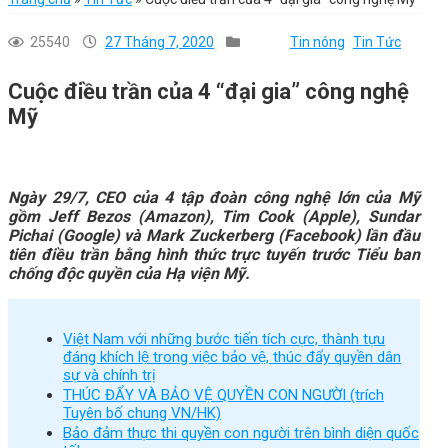
25540
27 Tháng 7, 2020
Tin nóng
Tin Tức
Cuộc điều trần của 4 “đại gia” công nghệ
Mỹ
Ngày 29/7, CEO của 4 tập đoàn công nghệ lớn của Mỹ
gồm Jeff Bezos (Amazon), Tim Cook (Apple), Sundar
Pichai (Google) và Mark Zuckerberg (Facebook)
lần đầu
tiên
điều trần bằng hình thức trực tuyến trước Tiểu ban
chống độc quyền của Hạ viện Mỹ.
Việt Nam với những bước tiến tích cực, thành tựu
đáng khích lệ trong việc bảo vệ, thúc đẩy quyền dân
sự và chính trị
THÚC ĐẨY VÀ BẢO VỆ QUYỀN CON NGƯỜI (trích
Tuyên bố chung VN/HK)
Bảo đảm thực thi quyền con người trên bình diện quốc