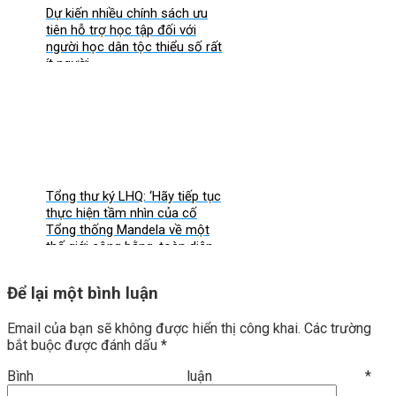
Dự kiến nhiều chính sách ưu
tiên hỗ trợ học tập đối với
người học dân tộc thiểu số rất
ít người
Tổng thư ký LHQ: ‘Hãy tiếp tục
thực hiện tầm nhìn của cố
Tổng thống Mandela về một
thế giới công bằng, toàn diện,
bình đẳng và hòa bình’
Để lại một bình luận
Email của bạn sẽ không được hiển thị công khai.
Các trường
bắt buộc được đánh dấu
*
Bình luận
*