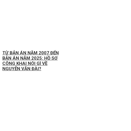
TỪ BẢN ÁN NĂM 2007 ĐẾN
BẢN ÁN NĂM 2025: HỒ SƠ
CÔNG KHAI NÓI GÌ VỀ
NGUYỄN VĂN ĐÀI?