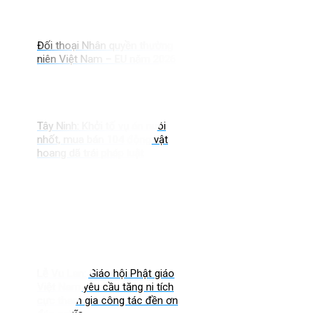
Đối thoại Nhân quyền thường
niên Việt Nam – EU năm 2026
Tây Ninh: Khởi tố vụ án nuôi
nhốt, mua bán 104 động vật
hoang dã trái pháp luật
Lễ Vu Lan: Giáo hội Phật giáo
Việt Nam yêu cầu tăng ni tích
cực tham gia công tác đền ơn
đáp nghĩa