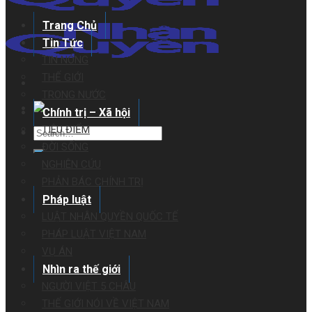
Trang Chủ
Tin Tức
TIN NÓNG
THẾ GIỚI
TRONG NƯỚC
Chính trị – Xã hội
TIÊU ĐIỂM
ĐỜI SỐNG
NGHIÊN CỨU
PHẢN BÁC CHÍNH TRỊ
Pháp luật
LUẬT NHÂN QUYỀN QUỐC TẾ
PHÁP LUẬT VIỆT NAM
VỤ ÁN
Nhìn ra thế giới
NGƯỜI VIỆT 5 CHÂU
THẾ GIỚI NÓI VỀ VIỆT NAM