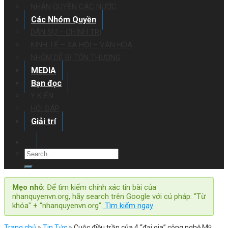
NHÂN QUYỀN CÁC NƯỚC
Các Nhóm Quyền
DÂN SỰ – CHÍNH TRỊ
KINH TẾ – XÃ HỘI – VĂN HÓA
NHÓM DỄ BỊ TỔN THƯƠNG
MEDIA
Bạn đọc
Ý KIẾN
HỎI ĐÁP
Giải trí
Mẹo nhỏ:
Để tìm kiếm chính xác tin bài của
nhanquyenvn.org, hãy search trên Google với cú pháp: "Từ
khóa" + "nhanquyenvn.org".
Tìm kiếm ngay
Trang chủ
»
Tin Tức
»
Cuộc điều trần của 4 “đại gia” công nghệ Mỹ