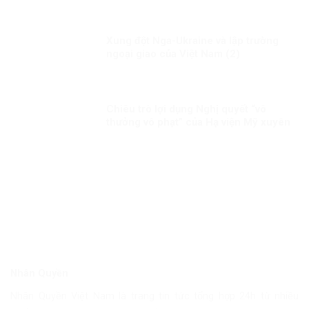
Xung đột Nga-Ukraine và lập trường
ngoại giao của Việt Nam (2)
Chiêu trò lợi dụng Nghị quyết “vô
thưởng vô phạt” của Hạ viện Mỹ xuyên
tạc, chống phá Đảng, chế độ ta
Nhân Quyền
Nhân Quyền Việt Nam là trang tin tức tổng hợp 24h từ nhiều