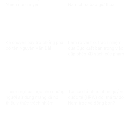
Nhiên nói chuyện
Nam chưa bao giờ thua
Kẻ chuyên bày trò chống phá
Làm rõ vai trò, trách nhiệm
có tên Nguyễn Văn Đài
của Cục xuất bản trong việc
cấp phép XB sách xúc phạm
CT Hồ Chí Minh
Thêm một bài học cho những
Tại sao tổ chức nhân quyền
người sử dụng mạng xã hội
quốc tế (HRW) đòi thả tự do
thiếu ý thức trách nhiệm
Nam trọc và đồng bọn?