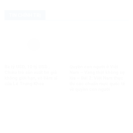
TIN CHÍNH TRỊ
Ba tỷ USD, 10 tỷ USD…
Quyền con người ở Việt
Chiêu trò sản xuất tin giả
Nam – Vàng thật không sợ
không giới hạn, vô liêm sỉ
lửa – Bài 2: Việt Nam thực
của Lê Trung Khoa
thi các chuẩn mực quốc tế
về quyền con người