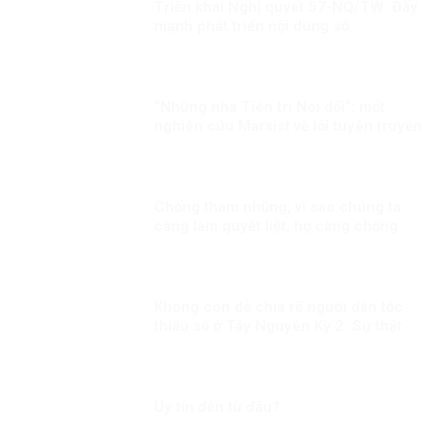
Triển khai Nghị quyết 57-NQ/TW: Đẩy
mạnh phát triển nội dung số
“Những nhà Tiên tri Nói dối”: một
nghiên cứu Marxist về lối tuyên truyền
dân túy
Chống tham nhũng, vì sao chúng ta
càng làm quyết liệt, họ càng chống
phá?
Không còn dễ chia rẽ người dân tộc
thiểu số ở Tây Nguyên Kỳ 2: Sự thật
không thể bóp méo
Uy tín đến từ đâu?