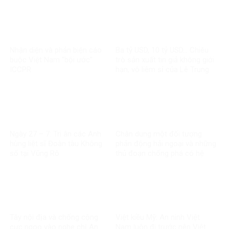
Nhận diện và phản biện cáo
Ba tỷ USD, 10 tỷ USD… Chiêu
buộc Việt Nam “bội ước”
trò sản xuất tin giả không giới
ICCPR
hạn, vô liêm sỉ của Lê Trung
Khoa
Ngày 27 – 7: Tri ân các Anh
Chân dung một đối tượng
hùng liệt sĩ Đoàn tàu Không
phản động hải ngoại và những
số tại Vũng Rô
thủ đoạn chống phá có hệ
thống
Tây nội địa và chống cộng
Việt kiều Mỹ: An ninh Việt
cực ngoo vào nghe chị An
Nam luôn đi trước nên Việt