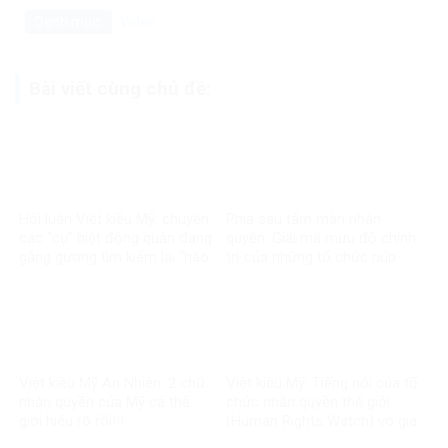
Danh mục:
Video
Bài viết cùng chủ đề:
Hội luận Việt kiều Mỹ: chuyện
Phía sau tấm màn nhân
các “cụ” biệt động quân đang
quyền: Giải mã mưu đồ chính
gắng gượng tìm kiếm lại “hào
trị của những tổ chức núp
quang”
bóng
Việt kiều Mỹ An Nhiên: 2 chữ
Việt kiều Mỹ: Tiếng nói của tổ
nhân quyền của Mỹ cả thế
chức nhân quyền thế giới
giới hiểu rõ rồi!!!
(Human Rights Watch) vô giá
trị