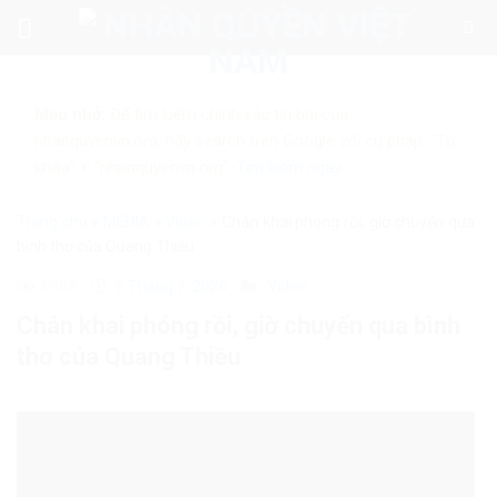
Skip
to
content
Mẹo nhỏ:
Để tìm kiếm chính xác tin bài của
nhanquyenvn.org, hãy search trên Google với cú pháp: "Từ
khóa" + "nhanquyenvn.org".
Tìm kiếm ngay
Trang chủ
»
MEDIA
»
Video
»
Chán khai phóng rồi, giờ chuyển qua
bình thơ của Quang Thiều
6968
5 Tháng 7, 2026
Video
Chán khai phóng rồi, giờ chuyển qua bình
thơ của Quang Thiều