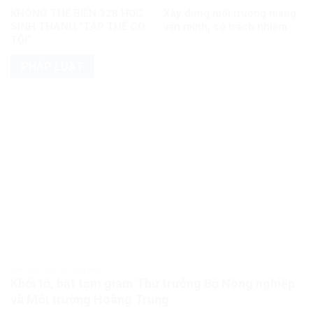
KHÔNG THỂ BIẾN 328 HỌC
Xây dựng môi trường mạng
SINH THÀNH “TẬP THỂ CÓ
văn minh, có trách nhiệm
TỘI”
PHÁP LUẬT
PHÁP LUẬT PHÁP LUẬT VIỆT NAM
Khởi tố, bắt tạm giam Thứ trưởng Bộ Nông nghiệp
và Môi trường Hoàng Trung