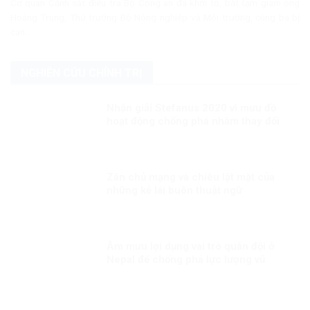
Cơ quan Cảnh sát điều tra Bộ Công an đã khởi tố, bắt tạm giam ông
Hoàng Trung, Thứ trưởng Bộ Nông nghiệp và Môi trường, cùng ba bị
can...
NGHIÊN CỨU CHÍNH TRỊ
Nhận giải Stefanus 2020 vì mưu đồ
hoạt động chống phá nhằm thay đổi
thể chế tại Việt Nam?
Zân chủ mạng và chiêu lật mặt của
những kẻ lái buôn thuật ngữ
Âm mưu lợi dụng vai trò quân đội ở
Nepal để chống phá lực lượng vũ
trang Việt Nam