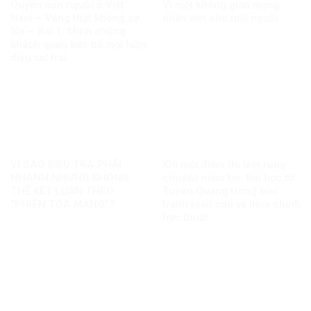
Quyền con người ở Việt
Vì một không gian mạng
Nam – Vàng thật không sợ
nhân văn cho mỗi người
lửa – Bài 1: Minh chứng
khách quan bác bỏ mọi luận
điệu sai trái
VÌ SAO ĐIỀU TRA PHẢI
Khi một điểm thi làm rung
NHANH NHƯNG KHÔNG
chuyển niềm tin: Bài học từ
THỂ KẾT LUẬN THEO
Tuyên Quang trong bức
“PHIÊN TÒA MẠNG”?
tranh toàn cầu về liêm chính
học thuật