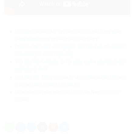
Hội luận Việt kiều Mỹ: chuyện các “cụ” biệt động quân
đang gắng gượng tìm kiếm lại “hào quang”
Phía sau tấm màn nhân quyền: Giải mã mưu đồ chính trị
của những tổ chức núp bóng
Việt kiều Mỹ An Nhiên: 2 chữ nhân quyền của Mỹ cả thế
giới hiểu rõ rồi!!!
Việt kiều Mỹ: Tiếng nói của tổ chức nhân quyền thế giới
(Human Rights Watch) vô giá trị
Nhận diện và phản biện cáo buộc Việt Nam “bội ước”
ICCPR