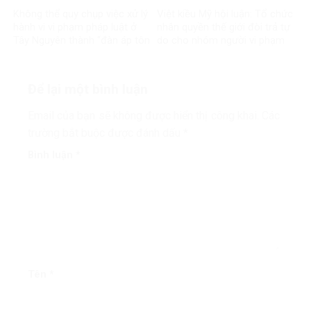
Không thể quy chụp việc xử lý
Việt kiều Mỹ hội luận: Tổ chức
hành vi vi phạm pháp luật ở
nhân quyền thế giới đòi trả tự
Tây Nguyên thành “đàn áp tôn
do cho nhóm người vi phạm
giáo
pháp luật?
Để lại một bình luận
Email của bạn sẽ không được hiển thị công khai.
Các
trường bắt buộc được đánh dấu
*
Bình luận
*
Tên
*