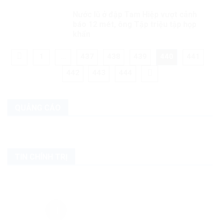
Nước lũ ở đập Tam Hiệp vượt cảnh
báo 12 mét, ông Tập triệu tập họp
khẩn
1
…
437
438
439
440
441
442
443
444
QUẢNG CÁO
TIN CHÍNH TRỊ