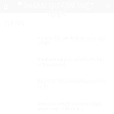
Skip
to
content
TIN TỨC
Hội nghị Bắc Đới Hà năm nay có dậy
sóng?
Hai điều hạnh phúc của GS-TS- bác
sĩ Trần Đông A
Hà Nội xử lý rác theo công nghệ thế
kỷ 20
Cảnh sát Nam Phi bắn chết 2 nghi
phạm cướp… khẩu trang