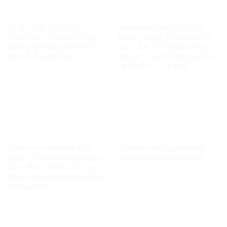
Ba tỷ USD, 10 tỷ USD…
Quyền con người ở Việt
Chiêu trò sản xuất tin giả
Nam – Vàng thật không sợ
không giới hạn, vô liêm sỉ
lửa – Bài 2: Việt Nam thực
của Lê Trung Khoa
thi các chuẩn mực quốc tế
về quyền con người
Quyền con người ở Việt
Vì một không gian mạng
Nam – Vàng thật không sợ
nhân văn cho mỗi người
lửa – Bài 1: Minh chứng
khách quan bác bỏ mọi luận
điệu sai trái