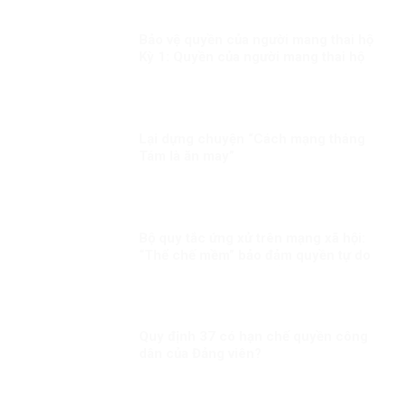
Bảo vệ quyền của người mang thai hộ
Kỳ 1: Quyền của người mang thai hộ
trong pháp luật quốc tế
Lại dựng chuyện “Cách mạng tháng
Tám là ăn may”
Bộ quy tắc ứng xử trên mạng xã hội:
“Thể chế mềm” bảo đảm quyền tự do
cá nhân phù hợp chuẩn mực quốc tế
Quy định 37 có hạn chế quyền công
dân của Đảng viên?