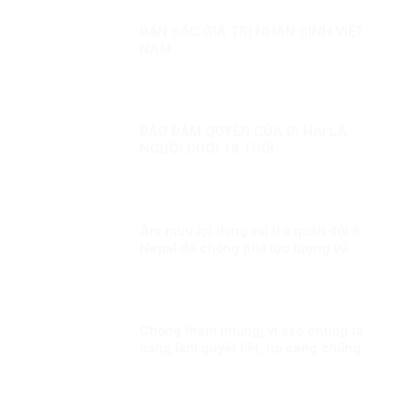
BẢN SẮC GIÁ TRỊ NHÂN SINH VIỆT
NAM
BẢO ĐẢM QUYỀN CỦA BỊ HẠI LÀ
NGƯỜI DƯỚI 18 TUỔI
Âm mưu lợi dụng vai trò quân đội ở
Nepal để chống phá lực lượng vũ
trang Việt Nam
Chống tham nhũng, vì sao chúng ta
càng làm quyết liệt, họ càng chống
phá?