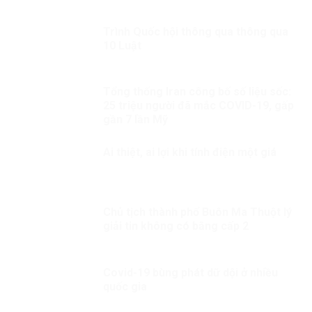
Trình Quốc hội thông qua thông qua
10 Luật
Tổng thống Iran công bố số liệu sốc:
25 triệu người đã mắc COVID-19, gấp
gần 7 lần Mỹ
Ai thiệt, ai lợi khi tính điện một giá
Chủ tịch thành phố Buôn Ma Thuột lý
giải tin không có bằng cấp 2
Covid-19 bùng phát dữ dội ở nhiều
quốc gia