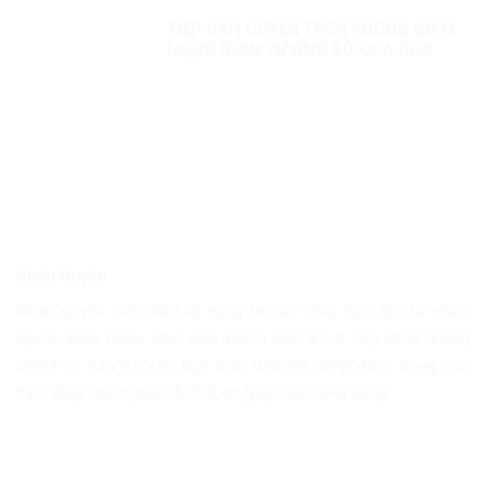
TIẾP CẬN QUYỀN TRÊN KHÔNG GIAN
MẠNG NHÌN TỪ ỨNG XỬ CỦA CÁC
QUỐC GIA
Nhân Quyền
Nhân Quyền Việt Nam là trang tin tức tổng hợp 24h từ nhiều
nguồn khác nhau. Mục đích nhằm Chia Sẽ & Cập Nhật những
thông tin hữu ích cho bạn đọc. Website cũng đang trong quá
trình chạy thử nghiệm & chờ xin giấy phép hoạt động.