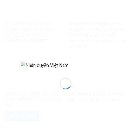
VÌ SAO ĐIỀU TRA PHẢI
Khi một điểm thi làm rung
NHANH NHƯNG KHÔNG
chuyển niềm tin: Bài học từ
THỂ KẾT LUẬN THEO
Tuyên Quang trong bức
“PHIÊN TÒA MẠNG”?
tranh toàn cầu về liêm chính
học thuật
KHÔNG THỂ BIẾN 328 HỌC
Xây dựng môi trường mạng
SINH THÀNH “TẬP THỂ CÓ
văn minh, có trách nhiệm
TỘI”
PHÁP LUẬT