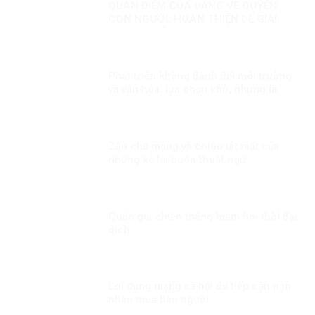
QUAN ĐIỂM CỦA ĐẢNG VỀ QUYỀN
CON NGƯỜI: HOÀN THIỆN ĐỂ GIẢI
QUYẾT NHỮNG THÁCH THỨC MỚI
Phát triển không đánh đổi môi trường
và văn hóa: lựa chọn khó, nhưng là
con đường đúng
Zân chủ mạng và chiêu lật mặt của
những kẻ lái buôn thuật ngữ
Quốc gia chiến thắng hiếm hoi thời đại
dịch
Lợi dụng mạng xã hội để tiếp cận nạn
nhân mua bán người