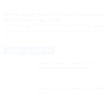
PHÁP LUẬT PHÁP LUẬT VIỆT NAM
Khởi tố, bắt tạm giam Thứ trưởng Bộ Nông nghiệp
và Môi trường Hoàng Trung
Cơ quan Cảnh sát điều tra Bộ Công an đã khởi tố, bắt tạm giam ông
Hoàng Trung, Thứ trưởng Bộ Nông nghiệp và Môi trường, cùng ba bị
can...
NGHIÊN CỨU CHÍNH TRỊ
Quyền vận động từ thiện và làm thế
nào để hiệu quả, trong sáng?
Bản chất của Chủ nghĩa xã hội là nhân
đạo