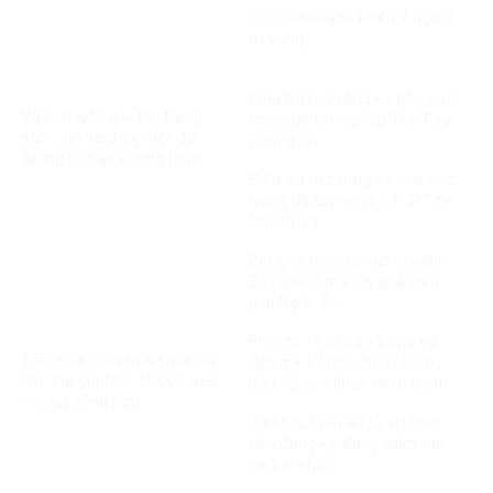
Cháy xe khách khiến 7 người
tử vong​
Điều tra mở rộng vụ tiêu cực
Vận chuyển ma túy trong
trong thi tốt nghiệp THPT tại
săm, lốp xe đạp, một đối
Quảng Trị
tượng lĩnh án chung thân
Điều tra mở rộng vụ tiêu cực
trong thi tốt nghiệp THPT tại
Quảng Trị
Bắt quả tang vụ vận chuyển
3.200 viên ma túy qua biên
giới Nghệ An
Phạt tù 19 bị cáo trong vụ
Triệt phá chuyên án ma túy
làm giả 13 triệu sản phẩm
lớn, thu giữ hơn 15.000 viên
bảo vệ sức khỏe Herbitech
ma túy tổng hợp
Cà Mau: Lĩnh án tù vì nhận
tiền đăng ký, đăng kiểm tàu
cá trái phép