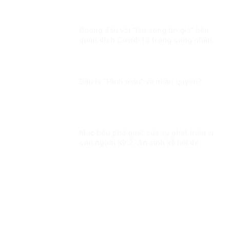
Đương đầu với “làn sóng tin giả” liên
quan dịch Covid-19 trong công nhân
Đâu là “Hình mẫu” về nhân quyền?
Mục tiêu phổ quát của sự phát triển vì
con người Kỳ 2: An sinh xã hội để
người dân đều được hưởng thụ công
bằng