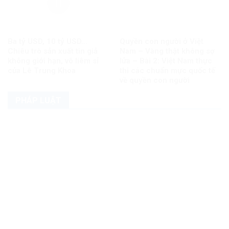
Ba tỷ USD, 10 tỷ USD…
Quyền con người ở Việt
Chiêu trò sản xuất tin giả
Nam – Vàng thật không sợ
không giới hạn, vô liêm sỉ
lửa – Bài 2: Việt Nam thực
của Lê Trung Khoa
thi các chuẩn mực quốc tế
về quyền con người
PHÁP LUẬT