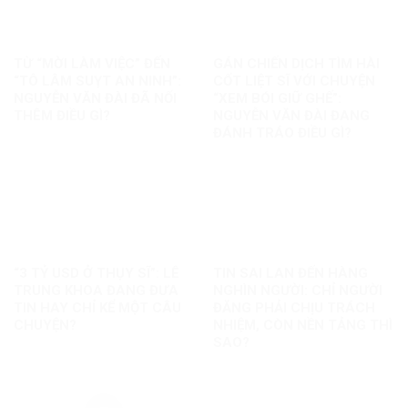
TỪ “MỜI LÀM VIỆC” ĐẾN
GÁN CHIẾN DỊCH TÌM HÀI
“TÔ LÂM SUỴT AN NINH”:
CỐT LIỆT SĨ VỚI CHUYỆN
NGUYỄN VĂN ĐÀI ĐÃ NỐI
“XEM BÓI GIỮ GHẾ”:
THÊM ĐIỀU GÌ?
NGUYỄN VĂN ĐÀI ĐANG
ĐÁNH TRÁO ĐIỀU GÌ?
“3 TỶ USD Ở THỤY SĨ”: LÊ
TIN SAI LAN ĐẾN HÀNG
TRUNG KHOA ĐANG ĐƯA
NGHÌN NGƯỜI: CHỈ NGƯỜI
TIN HAY CHỈ KỂ MỘT CÂU
ĐĂNG PHẢI CHỊU TRÁCH
CHUYỆN?
NHIỆM, CÒN NỀN TẢNG THÌ
SAO?