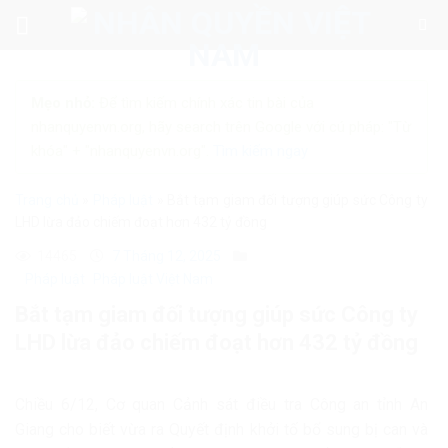
Skip
to
content
Mẹo nhỏ:
Để tìm kiếm chính xác tin bài của
nhanquyenvn.org, hãy search trên Google với cú pháp: "Từ
khóa" + "nhanquyenvn.org".
Tìm kiếm ngay
Trang chủ
»
Pháp luật
»
Bắt tạm giam đối tượng giúp sức Công ty
LHD lừa đảo chiếm đoạt hơn 432 tỷ đồng
14465
7 Tháng 12, 2025
Pháp luật
Pháp luật Việt Nam
Bắt tạm giam đối tượng giúp sức Công ty
LHD lừa đảo chiếm đoạt hơn 432 tỷ đồng
Chiều 6/12, Cơ quan Cảnh sát điều tra Công an tỉnh An
Giang cho biết vừa ra Quyết định khởi tố bổ sung bị can và