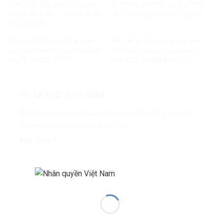
Cần Thơ: Bắt giữ đối tượng
Triệt phá 2 nhóm cá độ bóng
cướp tiệm vàng, thu hồi toàn
đá, bắt hàng chục đối tượng
bộ tang vật
Quảng Trị: Khởi tố hai giáo
Khởi tố 6 đối tượng liên quan
viên liên quan tố cáo tiêu cực
đến đường dây vận chuyển,
thi tốt nghiệp THPT
mua bán hơn 250 tấn lợn
bệnh
Để lại một bình luận
Email của bạn sẽ không được hiển thị công khai.
Các
trường bắt buộc được đánh dấu
*
Bình luận
*