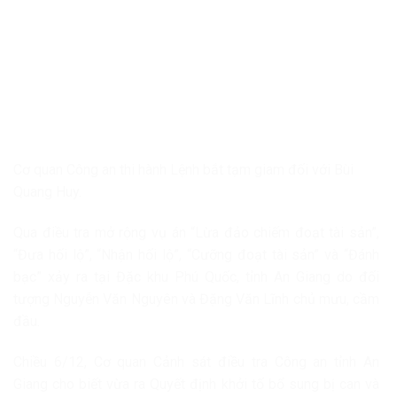
Cơ quan Công an thi hành Lệnh bắt tạm giam đối với Bùi
Quang Huy.
Qua điều tra mở rộng vụ án “Lừa đảo chiếm đoạt tài sản”,
“Đưa hối lộ”, “Nhận hối lộ”, “Cưỡng đoạt tài sản” và “Đánh
bạc” xảy ra tại Đặc khu Phú Quốc, tỉnh An Giang do đối
tượng Nguyễn Văn Nguyên và Đặng Văn Lĩnh chủ mưu, cầm
đầu.
Chiều 6/12, Cơ quan Cảnh sát điều tra Công an tỉnh An
Giang cho biết vừa ra Quyết định khởi tố bổ sung bị can và