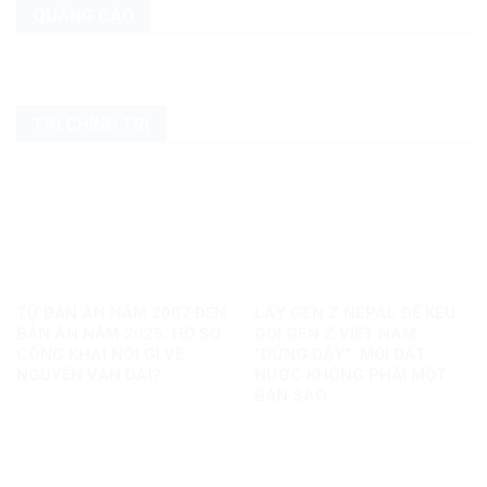
QUẢNG CÁO
TIN CHÍNH TRỊ
TỪ BẢN ÁN NĂM 2007 ĐẾN
LẤY GEN Z NEPAL ĐỂ KÊU
BẢN ÁN NĂM 2025: HỒ SƠ
GỌI GEN Z VIỆT NAM
CÔNG KHAI NÓI GÌ VỀ
“ĐỨNG DẬY”: MỖI ĐẤT
NGUYỄN VĂN ĐÀI?
NƯỚC KHÔNG PHẢI MỘT
BẢN SAO