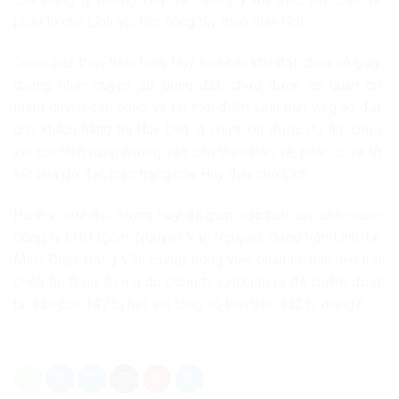
phân lô cho Lĩnh với tiền công tùy theo diện tích.
Trong quá trình thực hiện, Huy biết các khu đất chưa có giấy
chứng nhận quyền sử dụng đất, chưa được cơ quan có
thẩm quyền cấp phép và tại thời điểm Lĩnh bán và giao đất
cho khách hàng thì Huy biết là chưa xin được dự án, chưa
xin dời ranh rừng nhưng vẫn bán theo bản vẽ, phân lô và tờ
kết quả đo đạc hiện trạng của Huy đưa cho Lĩnh.
Hành vi của đối tượng Huy đã giúp sức tích cực cho nhóm
Công ty LHD (gồm: Nguyễn Văn Nguyên, Đặng Văn Lĩnh, Lê
Minh Điệp, Đặng Văn Hùng) trong việc phân lô, bán nền trái
phép tại 8 dự án ma do Công ty LHD lập ra để chiếm đoạt
tài sản của 347 bị hại, với tổng số tiền trên 432 tỷ đồng./.