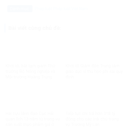
Danh mục:
Pháp luật
Pháp luật Việt Nam
Bài viết cùng chủ đề:
Khởi tố, bắt tạm giam Thứ
Khởi tố Giám đốc Trung tâm
trưởng Bộ Nông nghiệp và
giáo dục vì thu học phí sai quy
Môi trường Hoàng Trung
định
Hai cựu lãnh đạo Cục Hải
Tiếp tục chi trả hơn 318 tỷ
quan lĩnh 13 năm tù trong vụ
đồng cho các trái chủ trong
sản xuất thực phẩm giả ở
vụ Trương Mỹ Lan
MediPhar