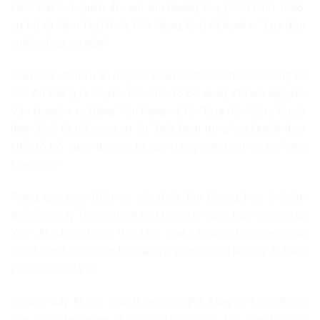
Lệnh bắt tạm giam đối với Bùi Quang Huy (sinh năm 1986,
cư trú xã Nam Thái Ninh, tỉnh Hưng Yên) về hành vi “Lừa đảo
chiếm đoạt tài sản.”
Liên quan đến vụ án này, Cơ quan Cảnh sát điều tra Công an
tỉnh An Giang ra Quyết định khởi tố bổ sung đối với Nguyễn
Văn Nguyên và Đặng Văn Hùng về tội “Đưa hối lộ”; ra Quyết
định khởi tố bổ sung vụ án “Hủy hoại rừng” và Quyết định
khởi tố bổ sung đối với bị can Đặng Văn Lĩnh về tội “Hủy
hoại rừng”.
Trong quá trình điều tra xác định: Bùi Quang Huy là Giám
đốc “Công ty Trách nhiệm hữu hạn Đất Vàng Đảo Ngọc Đặc
Khu”, khi được Đặng Văn Lĩnh thuê xác định hiện trạng các
khu đất mà Lĩnh mua, lập bản vẽ, phân lô các khu dự án theo
yêu cầu của Lĩnh.
Dù biết đây không phải là ngành nghề đăng ký kinh doanh
của Công ty nhưng Huy vẫn đồng ý đo đạc, làm bản vẽ