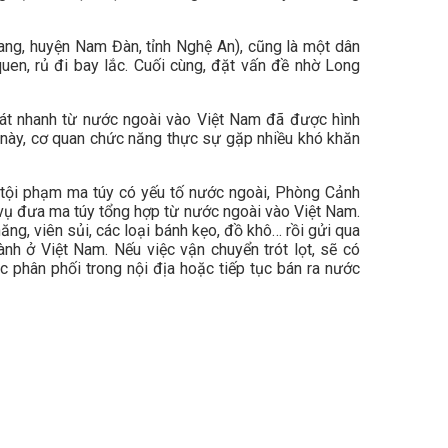
ang, huyện Nam Đàn, tỉnh Nghệ An), cũng là một dân
uen, rủ đi bay lắc. Cuối cùng, đặt vấn đề nhờ Long
t nhanh từ nước ngoài vào Việt Nam đã được hình
g này, cơ quan chức năng thực sự gặp nhiều khó khăn
h tội phạm ma túy có yếu tố nước ngoài, Phòng Cảnh
 vụ đưa ma túy tổng hợp từ nước ngoài vào Việt Nam.
g, viên sủi, các loại bánh kẹo, đồ khô… rồi gửi qua
nh ở Việt Nam. Nếu việc vận chuyển trót lọt, sẽ có
c phân phối trong nội địa hoặc tiếp tục bán ra nước