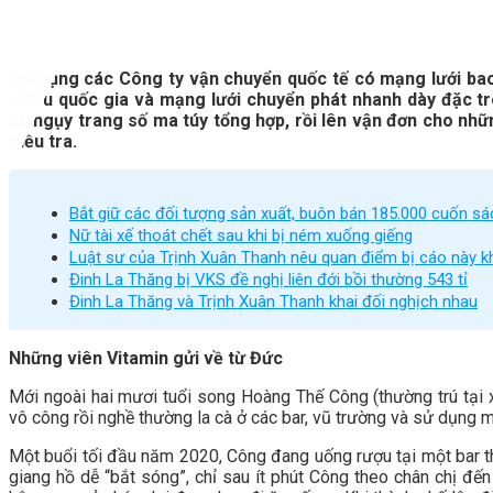
Lợi dụng các Công ty vận chuyển quốc tế có mạng lưới bao
nhiều quốc gia và mạng lưới chuyển phát nhanh dày đặc tr
sẽ ngụy trang số ma túy tổng hợp, rồi lên vận đơn cho nhữ
điều tra.
Bắt giữ các đối tượng sản xuất, buôn bán 185.000 cuốn sá
Nữ tài xế thoát chết sau khi bị ném xuống giếng
Luật sư của Trịnh Xuân Thanh nêu quan điểm bị cáo này k
Đinh La Thăng bị VKS đề nghị liên đới bồi thường 543 tỉ
Đinh La Thăng và Trịnh Xuân Thanh khai đối nghịch nhau
Những viên Vitamin gửi về từ Đức
Mới ngoài hai mươi tuổi song Hoàng Thế Công (thường trú tại x
vô công rồi nghề thường la cà ở các bar, vũ trường và sử dụng m
Một buổi tối đầu năm 2020, Công đang uống rượu tại một bar th
giang hồ dễ “bắt sóng”, chỉ sau ít phút Công theo chân chị đến