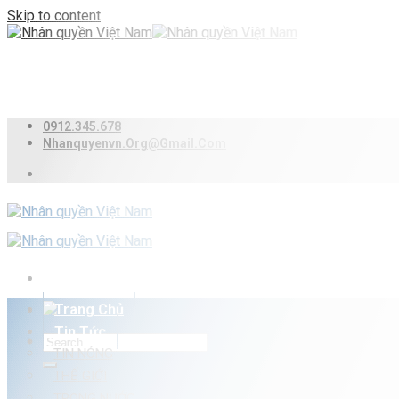
Skip to content
0912.345.678
Nhanquyenvn.org@gmail.com
Trang Chủ
Tin Tức
TIN NÓNG
THẾ GIỚI
TRONG NƯỚC