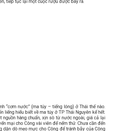
n, tiếp tục lại một cuộc rượu được bày ra.
ình “cơm nước” (ma túy – tiếng lóng) ở Thái thế nào.
 liếng hiểu biết về ma túy ở TP Thái Nguyên kể hết.
t nguồn hàng chuẩn, xịn sò từ nước ngoài, giá cả lại
yến mại cho Công vài viên để nếm thử. Chưa cần đến
 cũng dặn dò mẹo mực cho Công để tránh bẫy của Công