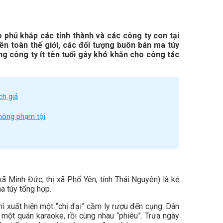
 phủ khắp các tỉnh thành và các công ty con tại
ên toàn thế giới, các đối tượng buôn bán ma túy
ng công ty ít tên tuổi gây khó khăn cho công tác
ch giả
hông phạm tội
ã Minh Đức, thị xã Phổ Yên, tỉnh Thái Nguyên) là kẻ
a túy tổng hợp.
ì xuất hiện một “chị đại” cầm ly rượu đến cụng. Dân
 một quán karaoke, rồi cùng nhau “phiêu”. Trưa ngày