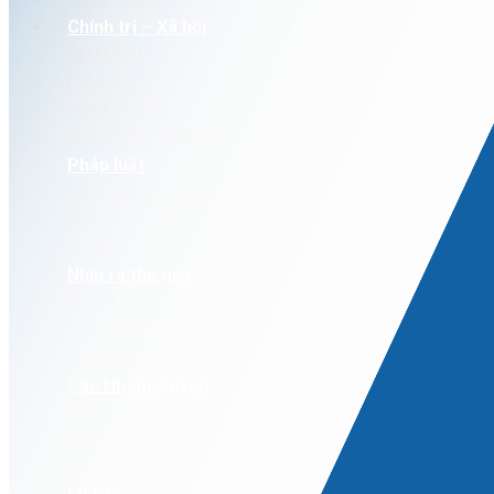
Chính trị – Xã hội
TIÊU ĐIỂM
ĐỜI SỐNG
NGHIÊN CỨU
PHẢN BÁC CHÍNH TRỊ
Pháp luật
LUẬT NHÂN QUYỀN QUỐC TẾ
PHÁP LUẬT VIỆT NAM
VỤ ÁN
Nhìn ra thế giới
NGƯỜI VIỆT 5 CHÂU
THẾ GIỚI NÓI VỀ VIỆT NAM
NHÂN QUYỀN CÁC NƯỚC
Các Nhóm Quyền
DÂN SỰ – CHÍNH TRỊ
KINH TẾ – XÃ HỘI – VĂN HÓA
NHÓM DỄ BỊ TỔN THƯƠNG