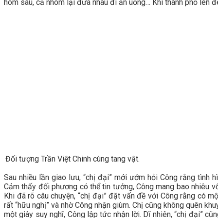
hôm sau, cả nhóm lại đưa nhau đi ăn uống… Khi thành phố lên đè
Đối tượng Trần Việt Chinh cùng tang vật.
Sau nhiều lần giao lưu, “chị đại” mới ướm hỏi Công rằng tình h
Cảm thấy đối phương có thể tin tưởng, Công mang bao nhiêu vốn
Khi đã rõ câu chuyện, “chị đại” đặt vấn đề với Công rằng có mộ
rất “hữu nghị” và nhờ Công nhận giùm. Chị cũng không quên khu
một giây suy nghĩ, Công lập tức nhận lời. Dĩ nhiên, “chị đại”