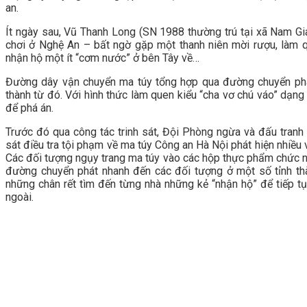
an.
Ít ngày sau, Vũ Thanh Long (SN 1988 thường trú tại xã Nam Gi
chơi ở Nghệ An – bất ngờ gặp một thanh niên mời rượu, làm q
nhận hộ một ít “cơm nước” ở bên Tây về…
Đường dây vận chuyển ma túy tổng hợp qua đường chuyển phá
thành từ đó. Với hình thức làm quen kiểu “cha vơ chú váo” dạn
để phá án.
Trước đó qua công tác trinh sát, Đội Phòng ngừa và đấu tran
sát điều tra tội phạm về ma túy Công an Hà Nội phát hiện nhiều
Các đối tượng ngụy trang ma túy vào các hộp thực phẩm chức năn
đường chuyển phát nhanh đến các đối tượng ở một số tỉnh thà
những chân rết tìm đến từng nhà những kẻ “nhận hộ” để tiếp tụ
ngoài.