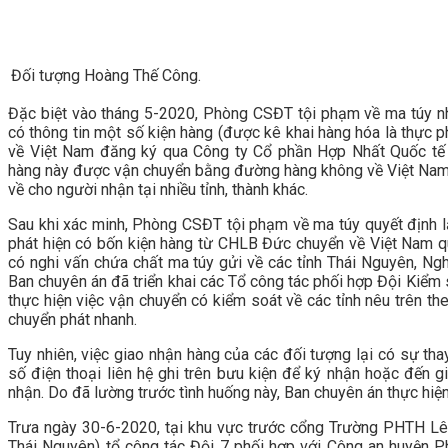
Đối tượng Hoàng Thế Công.
Đặc biệt vào tháng 5-2020, Phòng CSĐT tội phạm về ma túy n
có thông tin một số kiện hàng (được kê khai hàng hóa là thự
về Việt Nam đăng ký qua Công ty Cổ phần Hợp Nhất Quốc tế 
hàng này được vận chuyển bằng đường hàng không về Việt Nam 
về cho người nhận tại nhiều tỉnh, thành khác.
Sau khi xác minh, Phòng CSĐT tội phạm về ma túy quyết định lậ
phát hiện có bốn kiện hàng từ CHLB Đức chuyển về Việt Nam 
có nghi vấn chứa chất ma túy gửi về các tỉnh Thái Nguyên, N
Ban chuyên án đã triển khai các Tổ công tác phối hợp Đội Kiểm
thực hiện việc vận chuyển có kiểm soát về các tỉnh nêu trên t
chuyển phát nhanh.
Tuy nhiên, việc giao nhận hàng của các đối tượng lại có sự tha
số điện thoại liên hệ ghi trên bưu kiện để ký nhận hoặc đến g
nhận. Do đã lường trước tình huống này, Ban chuyên án thực hiệ
Trưa ngày 30-6-2020, tại khu vực trước cổng Trường PHTH Lê
Thái Nguyên) tổ công tác Đội 7 phối hợp với Công an huyện 