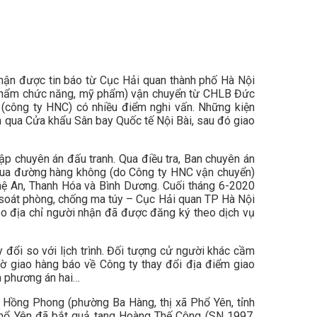
hận được tin báo từ Cục Hải quan thành phố Hà Nội
c phẩm chức năng, mỹ phẩm) vận chuyển từ CHLB Đức
(công ty HNC) có nhiều điểm nghi vấn. Những kiện
qua Cửa khẩu Sân bay Quốc tế Nội Bài, sau đó giao
p chuyên án đấu tranh. Qua điều tra, Ban chuyên án
qua đường hàng không (do Công ty HNC vận chuyển)
ghệ An, Thanh Hóa và Bình Dương. Cuối tháng 6-2020
 soát phòng, chống ma túy – Cục Hải quan TP Hà Nội
heo địa chỉ người nhận đã được đăng ký theo dịch vụ
y đổi so với lịch trình. Đối tượng cử người khác cầm
iờ giao hàng báo về Công ty thay đổi địa điểm giao
n phương án hai…
 Hồng Phong (phường Ba Hàng, thị xã Phổ Yên, tỉnh
Phổ Yên đã bắt quả tang Hoàng Thế Công (SN 1997,