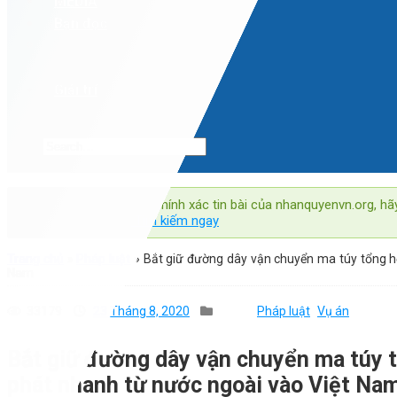
MEDIA
Bạn đọc
Ý KIẾN
HỎI ĐÁP
Giải trí
Mẹo nhỏ:
Để tìm kiếm chính xác tin bài của nhanquyenvn.org, hã
"nhanquyenvn.org".
Tìm kiếm ngay
Trang chủ
»
Pháp luật
»
Bắt giữ đường dây vận chuyển ma túy tổng h
Nam
33179
23 Tháng 8, 2020
Pháp luật
Vụ án
Bắt giữ đường dây vận chuyển ma túy
phát nhanh từ nước ngoài vào Việt Na