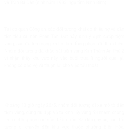
và Trần Bá Dân (sinh năm 1993, ngụ tỉnh Ninh Bình).
Tại cơ quan Công an, các đối tượng khai do thiếu nợ và cần
tiền tiêu xài nên Phan Tấn Đạt nảy sinh ý định cướp tiệm
vàng, sau đó lên mạng xã hội tìm đồng phạm để thực hiện.
Nhóm đối tượng đã khảo sát tiệm vàng Kim Thành An Phú 2
vì nhận thấy khu vực này vào buổi trưa ít người qua lại,
không có bảo vệ và thuận lợi cho việc tẩu thoát.
Khoảng 13 giờ ngày 26/5, nhóm đối tượng đi xe mô tô đến
tiệm vàng, dùng rìu đập vỡ tủ kính lấy vàng rồi nhanh chóng
lên xe đồng bọn chờ sẵn để bỏ trốn. Sau khi gây án, các đối
tượng di chuyển đến khu vực thuộc phường Biên Hòa,