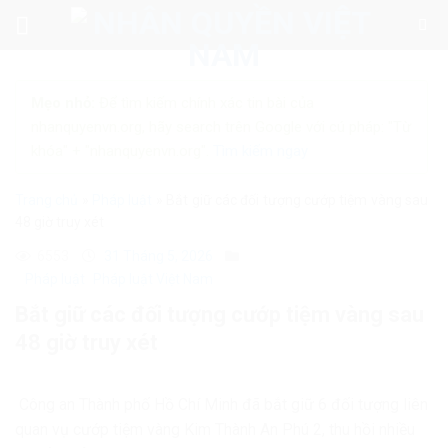
Skip
to
content
Mẹo nhỏ:
Để tìm kiếm chính xác tin bài của
nhanquyenvn.org, hãy search trên Google với cú pháp: "Từ
khóa" + "nhanquyenvn.org".
Tìm kiếm ngay
Trang chủ
»
Pháp luật
»
Bắt giữ các đối tượng cướp tiệm vàng sau
48 giờ truy xét
6553
31 Tháng 5, 2026
Pháp luật
Pháp luật Việt Nam
Bắt giữ các đối tượng cướp tiệm vàng sau
48 giờ truy xét
Công an Thành phố Hồ Chí Minh đã bắt giữ 6 đối tượng liên
quan vụ cướp tiệm vàng Kim Thành An Phú 2, thu hồi nhiều