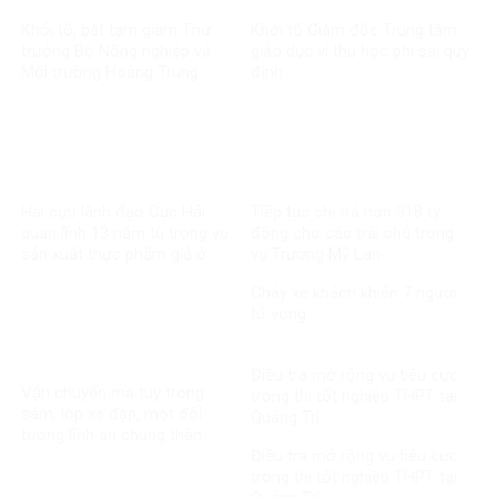
Khởi tố, bắt tạm giam Thứ
Khởi tố Giám đốc Trung tâm
trưởng Bộ Nông nghiệp và
giáo dục vì thu học phí sai quy
Môi trường Hoàng Trung
định
Hai cựu lãnh đạo Cục Hải
Tiếp tục chi trả hơn 318 tỷ
quan lĩnh 13 năm tù trong vụ
đồng cho các trái chủ trong
sản xuất thực phẩm giả ở
vụ Trương Mỹ Lan
MediPhar
Cháy xe khách khiến 7 người
tử vong​
Điều tra mở rộng vụ tiêu cực
Vận chuyển ma túy trong
trong thi tốt nghiệp THPT tại
săm, lốp xe đạp, một đối
Quảng Trị
tượng lĩnh án chung thân
Điều tra mở rộng vụ tiêu cực
trong thi tốt nghiệp THPT tại