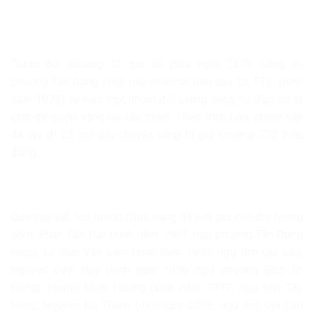
Trước đó, khoảng 13 giờ 30 phút ngày 26/5, Công an
phường Tân Đông Hiệp tiếp nhận tin báo của bà T.T.L. (sinh
năm 1978) về việc một nhóm đối tượng dùng rìu đập vỡ tủ
kính để cướp vàng rồi tẩu thoát. Theo trình báo, nhóm này
đã lấy đi 23 sợi dây chuyền vàng trị giá khoảng 770 triệu
đồng.
Qua truy xét, lực lượng chức năng đã bắt giữ các đối tượng
gồm: Phan Tấn Đạt (sinh năm 1987, ngụ phường Tân Đông
Hiệp), Lê Sơn Vân Lâm (sinh năm 1999, ngụ tỉnh Gia Lai),
Nguyễn Đình Huy (sinh năm 1996, ngụ phường Bình Trị
Đông), Huỳnh Minh Hoàng (sinh năm 1997, ngụ tỉnh Tây
Ninh), Nguyễn Đỗ Thành (sinh năm 2006, ngụ tỉnh Gia Lai)