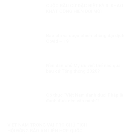
CUỘC BẦU CỬ ĐẶC BIỆT KỲ 3: KHAO
KHÁT CÔNG HIẾN ĐỔI MỚI
Báo chí và cuộc chiến chống đại dịch
Covid – 19
Nền dân chủ Mỹ ưu viết thế nào qua
bầu cử Tổng thống 2020?
Có thực “Việt Nam đánh đuổi Pháp là
đánh đuổi nền văn minh”?
VIỆT NAM TRONG VAI TRÒ CHỦ TỊCH
HỘI ĐỒNG BẢO AN LIÊN HỢP QUỐC