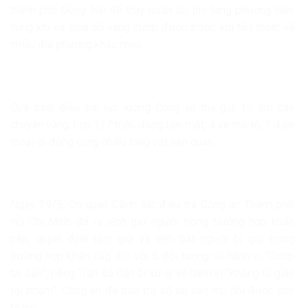
thành phố Đồng Nai để thay quần áo, phi tang phương tiện,
hung khí và chia số vàng cướp được trước khi tẩu thoát về
nhiều địa phương khác nhau.
Quá trình điều tra, lực lượng Công an thu giữ 11 sợi dây
chuyền vàng, hơn 127 triệu đồng tiền mặt, 4 xe mô tô, 7 điện
thoại di động cùng nhiều tang vật liên quan.
Ngày 29/5, Cơ quan Cảnh sát điều tra Công an Thành phố
Hồ Chí Minh đã ra lệnh giữ người trong trường hợp khẩn
cấp, quyết định tạm giữ và lệnh bắt người bị giữ trong
trường hợp khẩn cấp đối với 5 đối tượng về hành vi “Cướp
tài sản”; riêng Trần Bá Dân bị xử lý về hành vi “Không tố giác
tội phạm”. Công an đã trao trả số tài sản thu hồi được cho
bị hại.