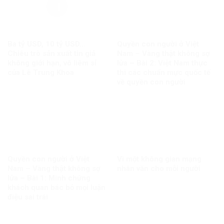
Ba tỷ USD, 10 tỷ USD…
Quyền con người ở Việt
Chiêu trò sản xuất tin giả
Nam – Vàng thật không sợ
không giới hạn, vô liêm sỉ
lửa – Bài 2: Việt Nam thực
của Lê Trung Khoa
thi các chuẩn mực quốc tế
về quyền con người
Quyền con người ở Việt
Vì một không gian mạng
Nam – Vàng thật không sợ
nhân văn cho mỗi người
lửa – Bài 1: Minh chứng
khách quan bác bỏ mọi luận
điệu sai trái