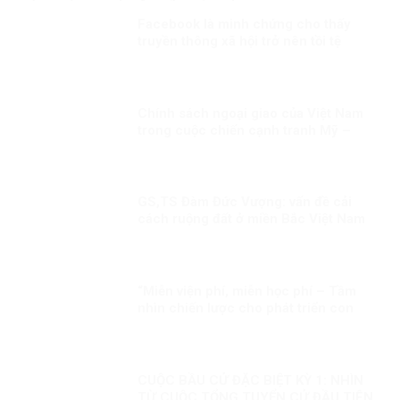
KỲ 3: NỖ LỰC VÌ MỘT NỀN HÒA BÌNH
Facebook là minh chứng cho thấy
BỀN VỮNG
truyền thông xã hội trở nên tồi tệ
Chính sách ngoại giao của Việt Nam
trong cuộc chiến cạnh tranh Mỹ –
Trung Quốc – Nga
GS,TS Đàm Đức Vượng: vấn đề cải
cách ruộng đất ở miền Bắc Việt Nam
cần nhìn nhận khách quan!
“Miễn viện phí, miễn học phí – Tầm
nhìn chiến lược cho phát triển con
người toàn diện của Đảng và Nhà nước
Việt Nam”
CUỘC BẦU CỬ ĐẶC BIỆT KỲ 1: NHÌN
TỪ CUỘC TỔNG TUYỂN CỬ ĐẦU TIÊN