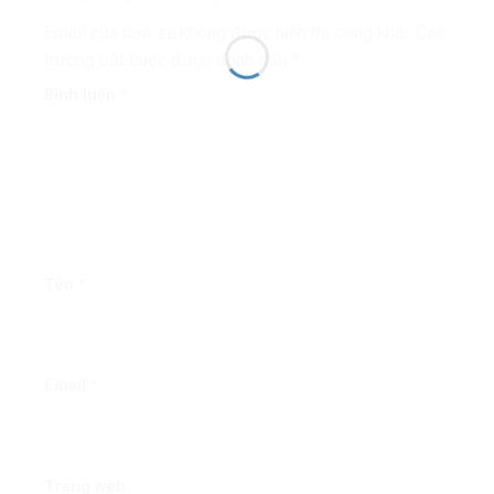
Email của bạn sẽ không được hiển thị công khai.
Các
trường bắt buộc được đánh dấu
*
Bình luận
*
Tên
*
Email
*
Trang web