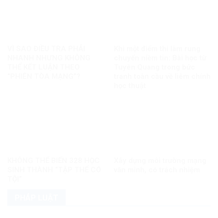
VÌ SAO ĐIỀU TRA PHẢI
Khi một điểm thi làm rung
NHANH NHƯNG KHÔNG
chuyển niềm tin: Bài học từ
THỂ KẾT LUẬN THEO
Tuyên Quang trong bức
“PHIÊN TÒA MẠNG”?
tranh toàn cầu về liêm chính
học thuật
KHÔNG THỂ BIẾN 328 HỌC
Xây dựng môi trường mạng
SINH THÀNH “TẬP THỂ CÓ
văn minh, có trách nhiệm
TỘI”
PHÁP LUẬT