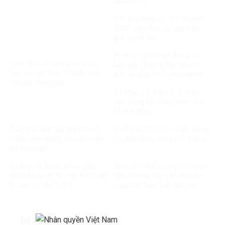
Quảng Trị
Bắt quả tang vụ vận chuyển
3.200 viên ma túy qua biên
giới Nghệ An
Phạt tù 19 bị cáo trong vụ
Triệt phá chuyên án ma túy
làm giả 13 triệu sản phẩm
lớn, thu giữ hơn 15.000 viên
bảo vệ sức khỏe Herbitech
ma túy tổng hợp
Cà Mau: Lĩnh án tù vì nhận
tiền đăng ký, đăng kiểm tàu
cá trái phép
Cần Thơ: Bắt giữ đối tượng
Triệt phá 2 nhóm cá độ bóng
cướp tiệm vàng, thu hồi toàn
đá, bắt hàng chục đối tượng
bộ tang vật
Quảng Trị: Khởi tố hai giáo
Khởi tố 6 đối tượng liên quan
viên liên quan tố cáo tiêu cực
đến đường dây vận chuyển,
thi tốt nghiệp THPT
mua bán hơn 250 tấn lợn
bệnh
Để lại một bình luận