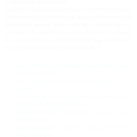
tài sản chỉ sau 48 giờ truy xét.
Ngày 30/5, Phòng Cảnh sát hình sự, Công an Thành phố Hồ
Chí Minh cho biết đã phối hợp các đơn vị nghiệp vụ và Công
an nhiều địa phương nhanh chóng điều tra, khám phá vụ
cướp xảy ra tại tiệm vàng Kim Thành An Phú 2 trên đường
D1, khu phố Đông An, phường Tân Đông Hiệp; bắt giữ toàn
bộ 6 đối tượng liên quan chỉ sau 48 giờ gây án.
Khởi tố, bắt tạm giam Thứ trưởng Bộ Nông nghiệp và Môi
trường Hoàng Trung
Khởi tố Giám đốc Trung tâm giáo dục vì thu học phí sai
quy định
Hai cựu lãnh đạo Cục Hải quan lĩnh 13 năm tù trong vụ
sản xuất thực phẩm giả ở MediPhar
Tiếp tục chi trả hơn 318 tỷ đồng cho các trái chủ trong vụ
Trương Mỹ Lan
Vận chuyển ma túy trong săm, lốp xe đạp, một đối tượng
lĩnh án chung thân