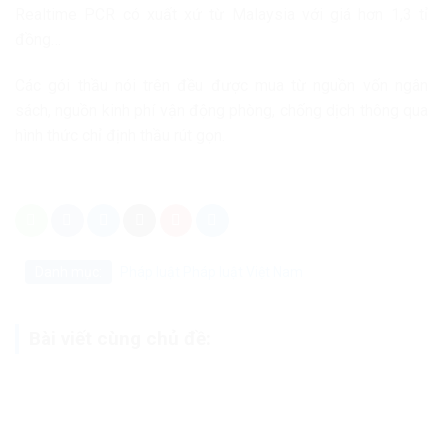
Realtime PCR có xuất xứ từ Malaysia với giá hơn 1,3 tỉ
đồng…
Các gói thầu nói trên đều được mua từ nguồn vốn ngân
sách, nguồn kinh phí vận động phòng, chống dịch thông qua
hình thức chỉ định thầu rút gọn.
Danh mục:
Pháp luật
Pháp luật Việt Nam
Bài viết cùng chủ đề: