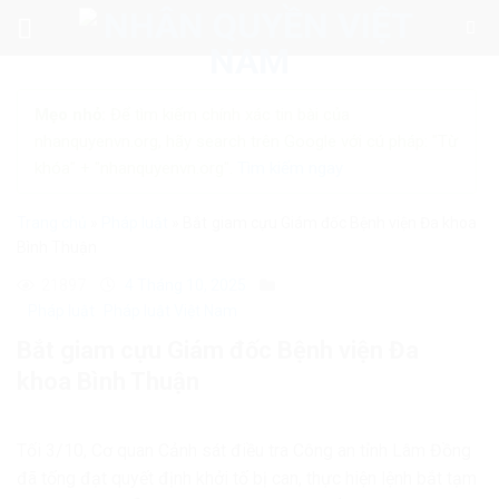
Skip
to
content
Mẹo nhỏ:
Để tìm kiếm chính xác tin bài của
nhanquyenvn.org, hãy search trên Google với cú pháp: "Từ
khóa" + "nhanquyenvn.org".
Tìm kiếm ngay
Trang chủ
»
Pháp luật
»
Bắt giam cựu Giám đốc Bệnh viện Đa khoa
Bình Thuận
21897
4 Tháng 10, 2025
Pháp luật
Pháp luật Việt Nam
Bắt giam cựu Giám đốc Bệnh viện Đa
khoa Bình Thuận
Tối 3/10, Cơ quan Cảnh sát điều tra Công an tỉnh Lâm Đồng
đã tống đạt quyết định khởi tố bị can, thực hiện lệnh bắt tạm