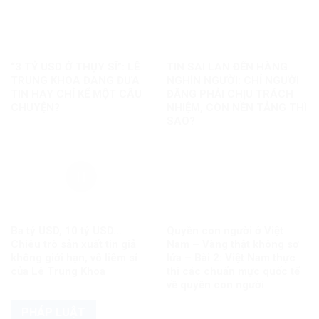
“3 TỶ USD Ở THỤY SĨ”: LÊ
TIN SAI LAN ĐẾN HÀNG
TRUNG KHOA ĐANG ĐƯA
NGHÌN NGƯỜI: CHỈ NGƯỜI
TIN HAY CHỈ KỂ MỘT CÂU
ĐĂNG PHẢI CHỊU TRÁCH
CHUYỆN?
NHIỆM, CÒN NỀN TẢNG THÌ
SAO?
Ba tỷ USD, 10 tỷ USD…
Quyền con người ở Việt
Chiêu trò sản xuất tin giả
Nam – Vàng thật không sợ
không giới hạn, vô liêm sỉ
lửa – Bài 2: Việt Nam thực
của Lê Trung Khoa
thi các chuẩn mực quốc tế
về quyền con người
PHÁP LUẬT