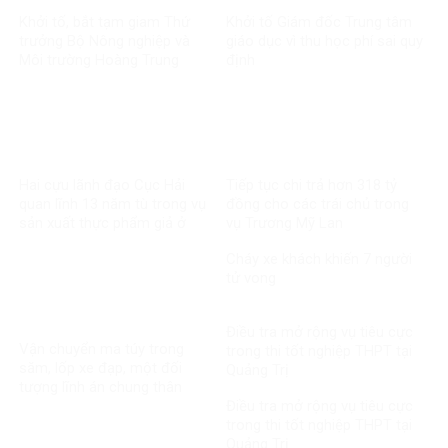
Khởi tố, bắt tạm giam Thứ
Khởi tố Giám đốc Trung tâm
trưởng Bộ Nông nghiệp và
giáo dục vì thu học phí sai quy
Môi trường Hoàng Trung
định
Hai cựu lãnh đạo Cục Hải
Tiếp tục chi trả hơn 318 tỷ
quan lĩnh 13 năm tù trong vụ
đồng cho các trái chủ trong
sản xuất thực phẩm giả ở
vụ Trương Mỹ Lan
MediPhar
Cháy xe khách khiến 7 người
tử vong​
Điều tra mở rộng vụ tiêu cực
Vận chuyển ma túy trong
trong thi tốt nghiệp THPT tại
săm, lốp xe đạp, một đối
Quảng Trị
tượng lĩnh án chung thân
Điều tra mở rộng vụ tiêu cực
trong thi tốt nghiệp THPT tại
Quảng Trị