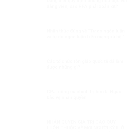
Đảng xiết quy định chống tiêu cực với
đảng viên, sao RFA phải xoắn xít?
Nhận thức đúng về “Tự do ngôn luận
và tự do ngôn luận trên mạng xã hội”
Các tổ chức tôn giáo quốc tế đã làm
được những gì?
CPJ: công cụ chính trị hơn là Người
bảo vệ nhân quyền
NHÂN QUYỀN GIÁ TRỊ CAO QUÝ
LUÔN THUỘC VỀ MỌI NGƯỜI KỲ II: Ở
VIỆT NAM, NHÂN QUYỀN LUÔN