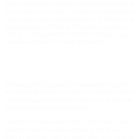
Ngoài hai gói thầu trên, gói thầu mua sắm trang thiết bị y tế
phục vụ công tác năm 2021 của Bệnh viện Đa khoa Bình
Thuận cũng do công ty này trúng thầu hơn 10 tỉ đồng, trong
khi giá mua vào chỉ 4,9 tỉ đồng. Tổng giá trị hai gói thầu năm
2020 và 1 gói thầu năm 2021 là hơn 24,2 tỉ đồng, trong khi
giá mua vào chỉ gần 12,5 tỉ đồng, tăng đến 94%.
Đến tháng 5/2025, Cơ quan Cảnh sát điều tra Công an tỉnh
Bình Thuận tiếp tục khởi tố vụ án hình sự vi phạm quy định
về đấu thầu gây hậu quả nghiêm trọng xảy ra tại Bệnh viện
Đa khoa Bình Thuận và CDC Bình Thuận.
Theo điều tra, trong hai năm 2020 – 2021, Bệnh viện Đa
khoa Bình Thuận mua sắm trang thiết bị, vật tư y tế, sinh
phẩm, kit xét nghiệm phục vụ phòng, chống dịch COVID-19