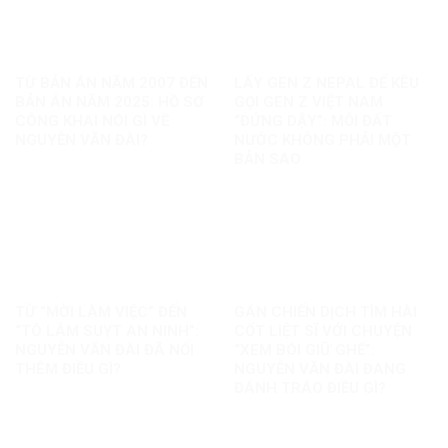
TỪ BẢN ÁN NĂM 2007 ĐẾN
LẤY GEN Z NEPAL ĐỂ KÊU
BẢN ÁN NĂM 2025: HỒ SƠ
GỌI GEN Z VIỆT NAM
CÔNG KHAI NÓI GÌ VỀ
“ĐỨNG DẬY”: MỖI ĐẤT
NGUYỄN VĂN ĐÀI?
NƯỚC KHÔNG PHẢI MỘT
BẢN SAO
TỪ “MỜI LÀM VIỆC” ĐẾN
GÁN CHIẾN DỊCH TÌM HÀI
“TÔ LÂM SUỴT AN NINH”:
CỐT LIỆT SĨ VỚI CHUYỆN
NGUYỄN VĂN ĐÀI ĐÃ NỐI
“XEM BÓI GIỮ GHẾ”:
THÊM ĐIỀU GÌ?
NGUYỄN VĂN ĐÀI ĐANG
ĐÁNH TRÁO ĐIỀU GÌ?