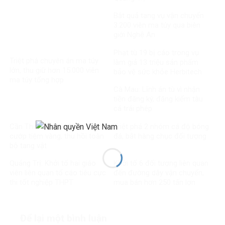
Bắt quả tang vụ vận chuyển
3.200 viên ma túy qua biên
giới Nghệ An
Phạt tù 19 bị cáo trong vụ
Triệt phá chuyên án ma túy
làm giả 13 triệu sản phẩm
lớn, thu giữ hơn 15.000 viên
bảo vệ sức khỏe Herbitech
ma túy tổng hợp
Cà Mau: Lĩnh án tù vì nhận
tiền đăng ký, đăng kiểm tàu
cá trái phép
Cần Thơ: Bắt giữ đối tượng
Triệt phá 2 nhóm cá độ bóng
cướp tiệm vàng, thu hồi toàn
đá, bắt hàng chục đối tượng
bộ tang vật
Quảng Trị: Khởi tố hai giáo
Khởi tố 6 đối tượng liên quan
viên liên quan tố cáo tiêu cực
đến đường dây vận chuyển,
thi tốt nghiệp THPT
mua bán hơn 250 tấn lợn
bệnh
Để lại một bình luận