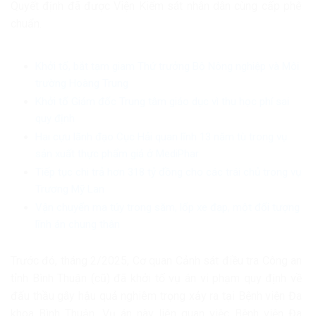
Quyết định đã được Viện Kiểm sát nhân dân cùng cấp phê
chuẩn.
Khởi tố, bắt tạm giam Thứ trưởng Bộ Nông nghiệp và Môi
trường Hoàng Trung
Khởi tố Giám đốc Trung tâm giáo dục vì thu học phí sai
quy định
Hai cựu lãnh đạo Cục Hải quan lĩnh 13 năm tù trong vụ
sản xuất thực phẩm giả ở MediPhar
Tiếp tục chi trả hơn 318 tỷ đồng cho các trái chủ trong vụ
Trương Mỹ Lan
Vận chuyển ma túy trong săm, lốp xe đạp, một đối tượng
lĩnh án chung thân
Trước đó, tháng 2/2025, Cơ quan Cảnh sát điều tra Công an
tỉnh Bình Thuận (cũ) đã khởi tố vụ án vi phạm quy định về
đấu thầu gây hậu quả nghiêm trọng xảy ra tại Bệnh viện Đa
khoa Bình Thuận. Vụ án này liên quan việc Bệnh viện Đa