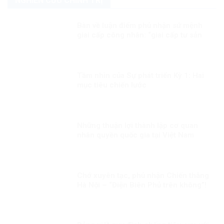
NGHIÊN CỨU CHÍNH TRỊ
Bàn về luận điểm phủ nhận sứ mệnh
giai cấp công nhân: “giai cấp tư sản
ngày nay không còn bóc lột công
nhân mà “bóc lột máy móc”?!
Tầm nhìn của Sự phát triển Kỳ 1: Hai
mục tiêu chiến lước
Những thuận lợi thành lập cơ quan
nhân quyền quốc gia tại Việt Nam
Chớ xuyên tạc, phủ nhận Chiến thắng
Hà Nội – “Điện Biên Phủ trên không”!