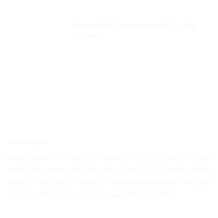
THUỘC VỀ NHÂN DÂN, VÌ NHÂN DÂN
Hoàn thiện chính sách ưu đãi người
có công
Nhân Quyền
Nhân Quyền Việt Nam là trang tin tức tổng hợp 24h từ nhiều
nguồn khác nhau. Mục đích nhằm Chia Sẽ & Cập Nhật những
thông tin hữu ích cho bạn đọc. Website cũng đang trong quá
trình chạy thử nghiệm & chờ xin giấy phép hoạt động.