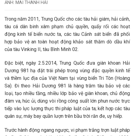
ẢNH: MAI THANH HẢI
Trong năm 2011, Trung Quốc cho các tàu hải giám, hải cảnh,
tàu cá dân binh xâm phạm chủ quyền, quấy rối các hoạt
động kinh tế biển nước ta, các tàu Cảnh sát biển đã phối
hợp bảo vệ an toàn hoạt động khảo sát thăm dò dầu khí
của tàu Vinking II, tàu Bình Minh 02.
Đặc biệt, ngày 2.5.2014, Trung Quốc đưa giàn khoan Hải
Dương 981 hạ đặt trái phép trong vùng đặc quyền kinh tế
và thềm lục địa của Việt Nam tại vùng biển Tri Tôn (Hoàng
Sa). Đi theo Hải Dương 981 là hàng trăm tàu bảo vệ các
loại, tạo nhiều tầng, nhiều lớp bảo vệ giàn khoan, chủ động
đâm va, húc ủi, dùng vòi rồng công suất lớn phun nước trực
tiếp vào lực lượng thực thi pháp luật của ta; kết hợp các tàu
quân sự, máy bay quần lượn trên bầu trời răn đe, uy hiếp.
Trước hành động ngang ngược, vi phạm trắng trợn luật pháp