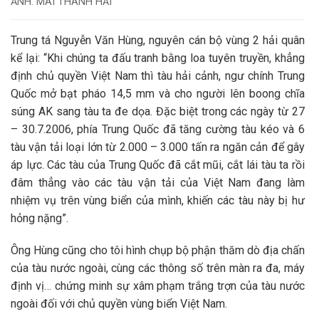
ẢNH: MAI THANH HẢI
Trung tá Nguyễn Văn Hùng, nguyên cán bộ vùng 2 hải quân
kể lại: “Khi chúng ta đấu tranh bằng loa tuyên truyền, khẳng
định chủ quyền Việt Nam thì tàu hải cảnh, ngư chính Trung
Quốc mở bạt pháo 14,5 mm và cho người lên boong chĩa
súng AK sang tàu ta đe dọa. Đặc biệt trong các ngày từ 27
– 30.7.2006, phía Trung Quốc đã tăng cường tàu kéo và 6
tàu vận tải loại lớn từ 2.000 – 3.000 tấn ra ngăn cản để gây
áp lực. Các tàu của Trung Quốc đã cắt mũi, cắt lái tàu ta rồi
đâm thẳng vào các tàu vận tải của Việt Nam đang làm
nhiệm vụ trên vùng biển của mình, khiến các tàu này bị hư
hỏng nặng”.
Ông Hùng cũng cho tôi hình chụp bộ phận thăm dò địa chấn
của tàu nước ngoài, cùng các thông số trên màn ra đa, máy
định vị… chứng minh sự xâm phạm trắng trợn của tàu nước
ngoài đối với chủ quyền vùng biển Việt Nam.