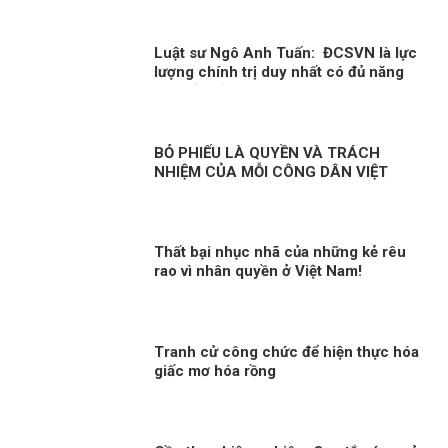
tham gia!
Luật sư Ngô Anh Tuấn: ĐCSVN là lực
lượng chính trị duy nhất có đủ năng
lực để quản trị Việt Nam
BỎ PHIẾU LÀ QUYỀN VÀ TRÁCH
NHIỆM CỦA MỖI CÔNG DÂN VIỆT
NAM
Thất bại nhục nhã của những kẻ rêu
rao vì nhân quyền ở Việt Nam!
Tranh cử công chức để hiện thực hóa
giấc mơ hóa rồng