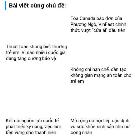
Bài viết cùng chủ đề:
Tòa Canada bác đơn của
Phương Ngô, VinFast chính
thức vượt “cửa ải” đầu tiên
trong vụ kiện xuyên biên giới
Thuật toán không biết thương
trẻ em: Vì sao nhiều quốc gia
đang tăng cường bảo vệ
người dưới 16 tuổi trên mạng
Không chỉ hạn chế, cần tạo
xã hội?
không gian mạng an toàn cho
trẻ em
Kết nối nguồn lực quốc tế
Mở rộng cơ hội tiếp cận dịch
phát triển kỹ năng, việc làm
vụ sức khỏe sinh sản cho nữ
bền vững cho thanh niên
công nhân