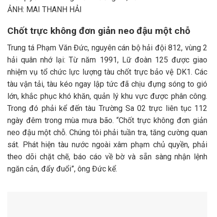
ẢNH: MAI THANH HẢI
Chốt trực không đơn giản neo đậu một chỗ
Trung tá Phạm Văn Đức, nguyên cán bộ hải đội 812, vùng 2
hải quân nhớ lại: Từ năm 1991, Lữ đoàn 125 được giao
nhiệm vụ tổ chức lực lượng tàu chốt trực bảo vệ DK1. Các
tàu vận tải, tàu kéo ngay lập tức đã chịu đựng sóng to gió
lớn, khắc phục khó khăn, quản lý khu vực được phân công.
Trong đó phải kể đến tàu Trường Sa 02 trực liên tục 112
ngày đêm trong mùa mưa bão. “Chốt trực không đơn giản
neo đậu một chỗ. Chúng tôi phải tuần tra, tăng cường quan
sát. Phát hiện tàu nước ngoài xâm phạm chủ quyền, phải
theo dõi chặt chẽ, báo cáo về bờ và sẵn sàng nhận lệnh
ngăn cản, đẩy đuổi”, ông Đức kể.