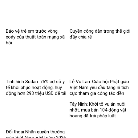
Bảo vệ trẻ em trước vòng
Quyền công dân trong thế giới
xoáy của thuật toán mạng xã
đầy chia rẽ
hội
Tình hình Sudan: 75% cơ sở y
Lễ Vu Lan: Giáo hội Phật giáo
tế khôi phục hoạt động, huy
Việt Nam yêu cầu tăng ni tích
động hơn 293 triệu USD để tái
cực tham gia công tác đền
thiết
ơn đáp nghĩa
Tây Ninh: Khởi tố vụ án nuôi
nhốt, mua bán 104 động vật
hoang dã trái pháp luật
Đối thoại Nhân quyền thường
niên Việt Nam – EU năm 2026