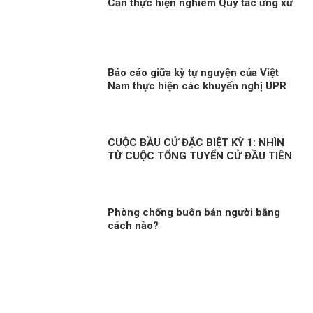
Cần thực hiện nghiêm Quy tắc ứng xử
Báo cáo giữa kỳ tự nguyện của Việt
Nam thực hiện các khuyến nghị UPR
chu kỳ III Kỳ 3: “Việt Nam “ghi điểm”
trong quá trình ứng cử thành viên Hội
đồng Nhân quyền LHQ nhiệm kỳ
2023-2025”
CUỘC BẦU CỬ ĐẶC BIỆT KỲ 1: NHÌN
TỪ CUỘC TỔNG TUYỂN CỬ ĐẦU TIÊN
Phòng chống buôn bán người bằng
cách nào?