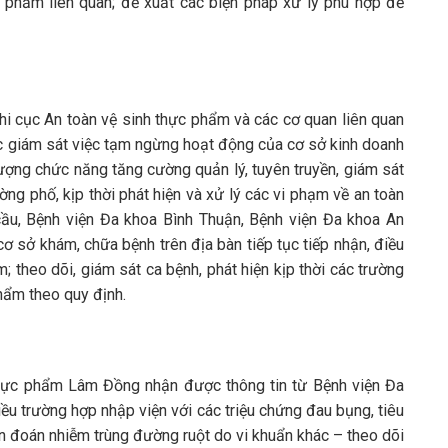
c phẩm liên quan; đề xuất các biện pháp xử lý phù hợp để
i cục An toàn vệ sinh thực phẩm và các cơ quan liên quan
chức giám sát việc tạm ngừng hoạt động của cơ sở kinh doanh
ượng chức năng tăng cường quản lý, tuyên truyền, giám sát
ng phố, kịp thời phát hiện và xử lý các vi phạm về an toàn
ầu, Bệnh viện Đa khoa Bình Thuận, Bệnh viện Đa khoa An
ơ sở khám, chữa bệnh trên địa bàn tiếp tục tiếp nhận, điều
; theo dõi, giám sát ca bệnh, phát hiện kịp thời các trường
phẩm theo quy định.
thực phẩm Lâm Đồng nhận được thông tin từ Bệnh viện Đa
ều trường hợp nhập viện với các triệu chứng đau bụng, tiêu
hẩn đoán nhiễm trùng đường ruột do vi khuẩn khác – theo dõi