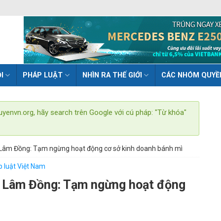
I
PHÁP LUẬT
NHÌN RA THẾ GIỚI
CÁC NHÓM QUYỀ
uyenvn.org, hãy search trên Google với cú pháp: "Từ khóa"
 Lâm Đồng: Tạm ngừng hoạt động cơ sở kinh doanh bánh mì
 luật Việt Nam
i Lâm Đồng: Tạm ngừng hoạt động