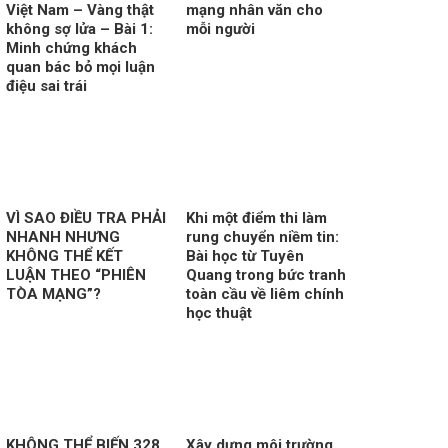
Việt Nam – Vàng thật
mạng nhân văn cho
không sợ lửa – Bài 1:
mỗi người
Minh chứng khách
quan bác bỏ mọi luận
điệu sai trái
VÌ SAO ĐIỀU TRA PHẢI
Khi một điểm thi làm
NHANH NHƯNG
rung chuyển niềm tin:
KHÔNG THỂ KẾT
Bài học từ Tuyên
LUẬN THEO “PHIÊN
Quang trong bức tranh
TÒA MẠNG”?
toàn cầu về liêm chính
học thuật
KHÔNG THỂ BIẾN 328
Xây dựng môi trường