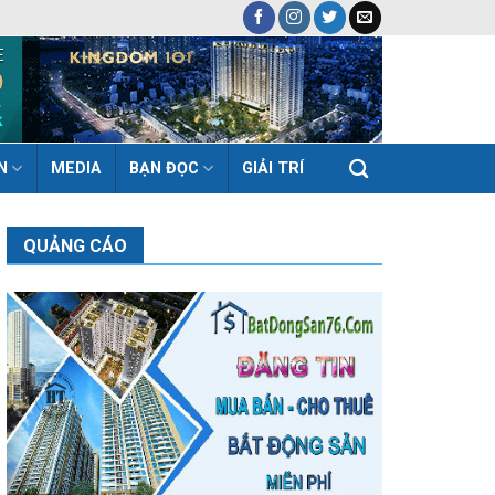
N
MEDIA
BẠN ĐỌC
GIẢI TRÍ
QUẢNG CÁO