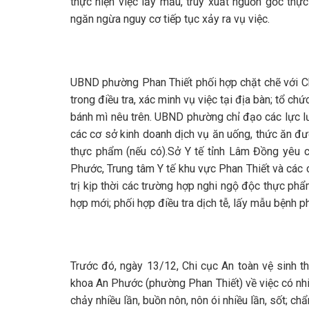
thực hiện việc lấy mẫu, truy xuất nguồn gốc thự
ngăn ngừa nguy cơ tiếp tục xảy ra vụ việc.
UBND phường Phan Thiết phối hợp chặt chẽ với Ch
trong điều tra, xác minh vụ việc tại địa bàn; tổ 
bánh mì nêu trên. UBND phường chỉ đạo các lực l
các cơ sở kinh doanh dịch vụ ăn uống, thức ăn đườ
thực phẩm (nếu có).Sở Y tế tỉnh Lâm Đồng yêu c
Phước, Trung tâm Y tế khu vực Phan Thiết và các c
trị kịp thời các trường hợp nghi ngộ độc thực phẩm
hợp mới; phối hợp điều tra dịch tễ, lấy mẫu bệnh 
Trước đó, ngày 13/12, Chi cục An toàn vệ sinh 
khoa An Phước (phường Phan Thiết) về việc có nhi
chảy nhiều lần, buồn nôn, nôn ói nhiều lần, sốt; c