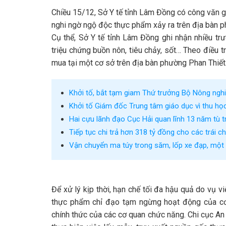
Chiều 15/12, Sở Y tế tỉnh Lâm Đồng có công văn gửi
nghi ngờ ngộ độc thực phẩm xảy ra trên địa bàn p
Cụ thể, Sở Y tế tỉnh Lâm Đồng ghi nhận nhiều trư
triệu chứng buồn nôn, tiêu chảy, sốt… Theo điều 
mua tại một cơ sở trên địa bàn phường Phan Thiết
Khởi tố, bắt tạm giam Thứ trưởng Bộ Nông ngh
Khởi tố Giám đốc Trung tâm giáo dục vì thu học
Hai cựu lãnh đạo Cục Hải quan lĩnh 13 năm tù 
Tiếp tục chi trả hơn 318 tỷ đồng cho các trái 
Vận chuyển ma túy trong săm, lốp xe đạp, một 
Để xử lý kịp thời, hạn chế tối đa hậu quả do vụ vi
thực phẩm chỉ đạo tạm ngừng hoạt động của cơ 
chính thức của các cơ quan chức năng. Chi cục An 