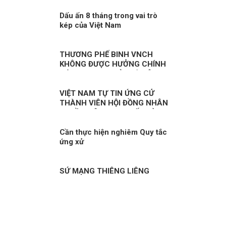
Dấu ấn 8 tháng trong vai trò
kép của Việt Nam
THƯƠNG PHẾ BINH VNCH
KHÔNG ĐƯỢC HƯỞNG CHÍNH
SÁCH NHƯ NGƯỜI CÓ CÔNG
VỚI CÁCH MẠNG LÀ KỲ THỊ?
VIỆT NAM TỰ TIN ỨNG CỬ
THÀNH VIÊN HỘI ĐỒNG NHÂN
QUYỀN LIÊN HỢP QUỐC KỲ 1:
CÔNG CUỘC ĐỔI MỚI – NỀN
TẢNG BẢO ĐẢM QUYỀN CON
Cần thực hiện nghiêm Quy tắc
NGƯỜI
ứng xử
SỨ MẠNG THIÊNG LIÊNG