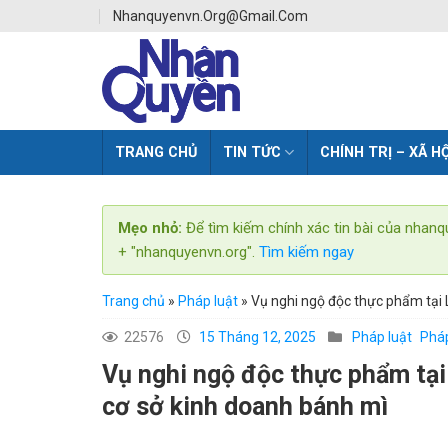
Skip
Nhanquyenvn.org@gmail.com
to
content
TRANG CHỦ
TIN TỨC
CHÍNH TRỊ – XÃ HỘ
Mẹo nhỏ:
Để tìm kiếm chính xác tin bài của nhanq
+ "nhanquyenvn.org".
Tìm kiếm ngay
Trang chủ
»
Pháp luật
»
Vụ nghi ngộ độc thực phẩm tại
22576
15 Tháng 12, 2025
Pháp luật
Pháp
Vụ nghi ngộ độc thực phẩm tạ
cơ sở kinh doanh bánh mì