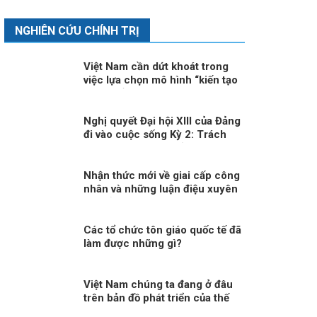
NGHIÊN CỨU CHÍNH TRỊ
Việt Nam cần dứt khoát trong
việc lựa chọn mô hình “kiến tạo
phát triển”
Nghị quyết Đại hội XIII của Đảng
đi vào cuộc sống Kỳ 2: Trách
nhiệm nêu gương của cán bộ
lãnh đạo
Nhận thức mới về giai cấp công
nhân và những luận điệu xuyên
tạc bản chất giai cấp công
nhân hiện nay
Các tổ chức tôn giáo quốc tế đã
làm được những gì?
Việt Nam chúng ta đang ở đâu
trên bản đồ phát triển của thế
giới và khu vực?