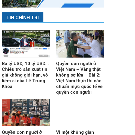
TIN CHÍNH TRỊ
Ba tỷ USD, 10 tỷ USD…
Quyền con người ở
Chiêu trò sản xuất tin
Việt Nam – Vàng thật
giả không giới hạn, vô
không sợ lửa – Bài 2:
liêm sỉ của Lê Trung
Việt Nam thực thi các
Khoa
chuẩn mực quốc tế về
quyền con người
Quyền con người ở
Vì một không gian