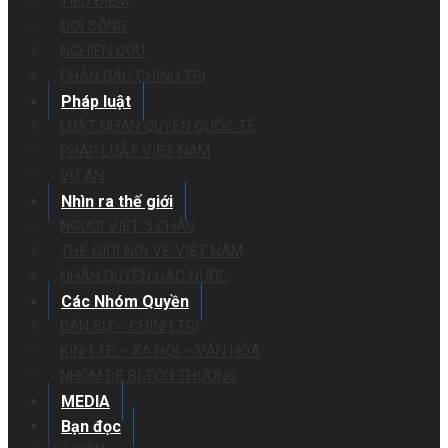
TIÊU ĐIỂM
ĐỜI SỐNG
NGHIÊN CỨU
PHẢN BÁC CHÍNH TRỊ
Pháp luật
LUẬT NHÂN QUYỀN QUỐC TẾ
PHÁP LUẬT VIỆT NAM
VỤ ÁN
Nhìn ra thế giới
NGƯỜI VIỆT 5 CHÂU
THẾ GIỚI NÓI VỀ VIỆT NAM
NHÂN QUYỀN CÁC NƯỚC
Các Nhóm Quyền
DÂN SỰ – CHÍNH TRỊ
KINH TẾ – XÃ HỘI – VĂN HÓA
NHÓM DỄ BỊ TỔN THƯƠNG
MEDIA
Bạn đọc