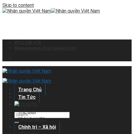
Skip to content
0912.345.678
Nhanquyenvn.org@gmail.com
Trang Chủ
Tin Tức
TIN NÓNG
THẾ GIỚI
TRONG NƯỚC
Chính trị – Xã hội