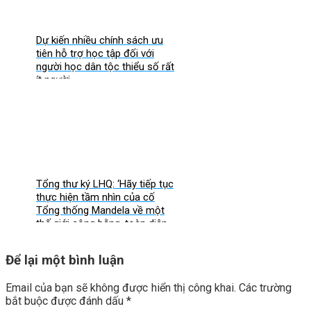
Dự kiến nhiều chính sách ưu
tiên hỗ trợ học tập đối với
người học dân tộc thiểu số rất
ít người
Tổng thư ký LHQ: ‘Hãy tiếp tục
thực hiện tầm nhìn của cố
Tổng thống Mandela về một
thế giới công bằng, toàn diện,
bình đẳng và hòa bình’
Để lại một bình luận
Email của bạn sẽ không được hiển thị công khai.
Các trường
bắt buộc được đánh dấu
*