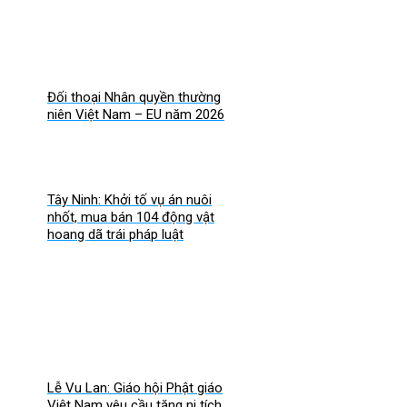
Đối thoại Nhân quyền thường
niên Việt Nam – EU năm 2026
Tây Ninh: Khởi tố vụ án nuôi
nhốt, mua bán 104 động vật
hoang dã trái pháp luật
Lễ Vu Lan: Giáo hội Phật giáo
Việt Nam yêu cầu tăng ni tích