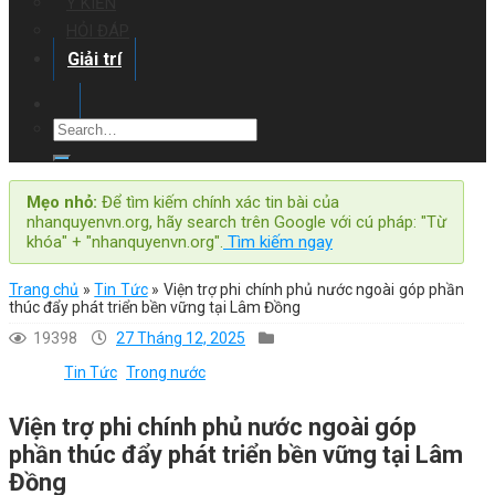
Ý KIẾN
HỎI ĐÁP
Giải trí
Mẹo nhỏ:
Để tìm kiếm chính xác tin bài của
nhanquyenvn.org, hãy search trên Google với cú pháp: "Từ
khóa" + "nhanquyenvn.org".
Tìm kiếm ngay
Trang chủ
»
Tin Tức
»
Viện trợ phi chính phủ nước ngoài góp phần
thúc đẩy phát triển bền vững tại Lâm Đồng
19398
27 Tháng 12, 2025
Tin Tức
Trong nước
Viện trợ phi chính phủ nước ngoài góp
phần thúc đẩy phát triển bền vững tại Lâm
Đồng