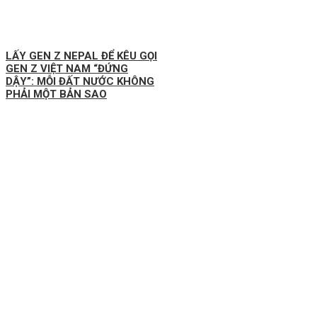
LẤY GEN Z NEPAL ĐỂ KÊU GỌI
GEN Z VIỆT NAM “ĐỨNG
DẬY”: MỖI ĐẤT NƯỚC KHÔNG
PHẢI MỘT BẢN SAO