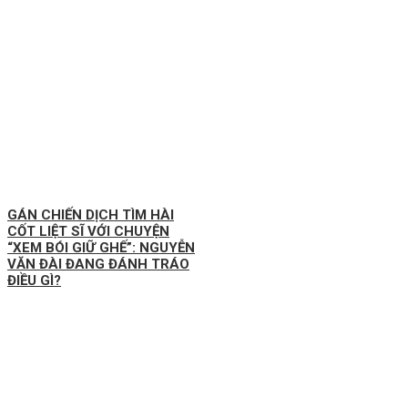
GÁN CHIẾN DỊCH TÌM HÀI
CỐT LIỆT SĨ VỚI CHUYỆN
“XEM BÓI GIỮ GHẾ”: NGUYỄN
VĂN ĐÀI ĐANG ĐÁNH TRÁO
ĐIỀU GÌ?