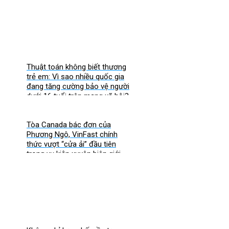
Thuật toán không biết thương
trẻ em: Vì sao nhiều quốc gia
đang tăng cường bảo vệ người
dưới 16 tuổi trên mạng xã hội?
Tòa Canada bác đơn của
Phương Ngô, VinFast chính
thức vượt “cửa ải” đầu tiên
trong vụ kiện xuyên biên giới