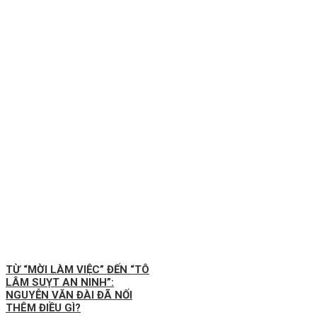
TỪ “MỜI LÀM VIỆC” ĐẾN “TÔ
LÂM SUỴT AN NINH”:
NGUYỄN VĂN ĐÀI ĐÃ NỐI
THÊM ĐIỀU GÌ?