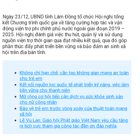
Ngày 23/12, UBND tỉnh Lâm Đồng tổ chức Hội nghị tổng
kết Chương trình quốc gia về tăng cường hợp tác và vận
động viện trợ phi chính phủ nước ngoài giai đoạn 2019 –
2025. Hội nghị đánh giá việc thu hút, quản lý và sử dụng
nguồn viện trợ thời gian qua đạt nhiều kết quả, qua đó góp
phần thúc đẩy phát triển bền vững và bảo đảm an sinh xã
hội trên địa bàn tỉnh.
Không chỉ hạn chế, cần tạo không gian mạng an toàn
cho trẻ em
Kết nối nguồn lực quốc tế phát triển kỹ năng, việc làm
bền vững cho thanh niên
Mở rộng cơ hội tiếp cận dịch vụ sức khỏe sinh sản
cho nữ công nhân
Bảo vệ trẻ em trước vòng xoáy của thuật toán mạng
xã hội
Lễ Vu Lan: Giáo hội Phật giáo Việt Nam yêu cầu tăng
ni tích cực tham gia công tác đền ơn đáp nghĩa