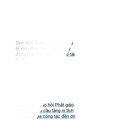
Tình hình Sudan: 75% cơ sở y
tế khôi phục hoạt động, huy
động hơn 293 triệu USD để tái
thiết
Lễ Vu Lan: Giáo hội Phật giáo
Việt Nam yêu cầu tăng ni tích
cực tham gia công tác đền ơn
đáp nghĩa