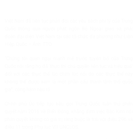
Việt Nam đã liên tục phản đối các yêu sách phi lý của Trung
Quốc thông qua người phát ngôn Bộ Ngoại giao và phái
đoàn đại diện Việt Nam tại các tổ chức đa phương như Liên
Hiệp Quốc – Ảnh: TTO
“Chúng tôi quan ngại mạnh mẽ trước tuyên bố của Trung
Quốc nói rằng họ đã ‘thực thi chủ quyền liên tục và hiệu quả’
đối với các thực thể lúc chìm lúc nổi do các thực thể này
không thể được xem là một phần cấu thành lãnh thổ quốc
gia”, công hàm nêu rõ.
Chính phủ Úc tiếp tục kêu gọi Trung Quốc tuân thủ phán
quyết năm 2016 về Biển Đông, khẳng định việc Bắc Kinh nói
phán quyết không có giá trị ràng buộc là trái với điều 296 và
điều 11 trong Phụ lục VII UNCLOS.