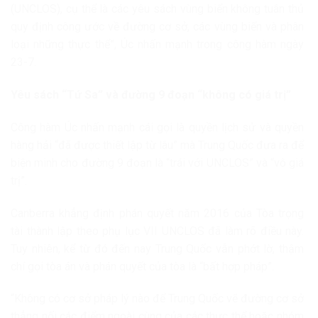
(UNCLOS), cụ thể là các yêu sách vùng biển không tuân thủ
quy định công ước về đường cơ sở, các vùng biển và phân
loại những thực thể”, Úc nhấn mạnh trong công hàm ngày
23-7.
Yêu sách “Tứ Sa” và đường 9 đoạn “không có giá trị”
Công hàm Úc nhấn mạnh cái gọi là quyền lịch sử và quyền
hàng hải “đã được thiết lập từ lâu” mà Trung Quốc đưa ra để
biện minh cho đường 9 đoạn là “trái với UNCLOS” và “vô giá
trị”.
Canberra khẳng định phán quyết năm 2016 của Tòa trọng
tài thành lập theo phụ lục VII UNCLOS đã làm rõ điều này.
Tuy nhiên, kể từ đó đến nay Trung Quốc vẫn phớt lờ, thậm
chí gọi tòa án và phán quyết của tòa là “bất hợp pháp”.
“Không có cơ sở pháp lý nào để Trung Quốc vẽ đường cơ sở
thẳng nối các điểm ngoài cùng của các thực thể hoặc nhóm