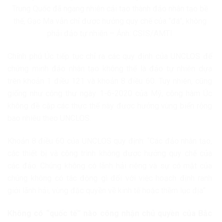
Trung Quốc đã ngang nhiên cải tạo thành đảo nhân tạo bề
thế, Gạc Ma vẫn chỉ được hưởng quy chế của “đá”, không
phải đảo tự nhiên – Ảnh: CSIS/AMTI
Chính phủ Úc tiếp tục chỉ ra các quy định của UNCLOS để
chứng minh đảo nhân tạo không thể là đảo tự nhiên dựa
trên khoản 1 điều 121 và khoản 8 điều 60. Tuy nhiên, cũng
giống như công thư ngày 1-6-2020 của Mỹ, công hàm Úc
không đề cập các thực thể này được hưởng vùng biển rộng
bao nhiêu theo UNCLOS.
Khoản 8 điều 60 của UNCLOS quy định: “Các đảo nhân tạo,
các thiết bị và công trình không được hưởng quy chế của
các đảo. Chúng không có lãnh hải riêng và sự có mặt của
chúng không có tác động gì đối với việc hoạch định ranh
giới lãnh hải, vùng đặc quyền về kinh tế hoặc thềm lục địa”.
Không có “quốc tế” nào công nhận chủ quyền của Bắc