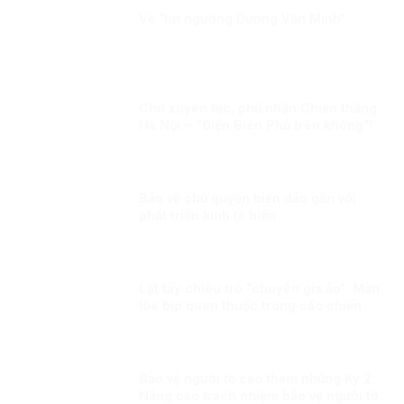
Về “tín ngưỡng Dương Văn Mình”
Chớ xuyên tạc, phủ nhận Chiến thắng
Hà Nội – “Điện Biên Phủ trên không”!
Bảo vệ chủ quyền biển đảo gắn với
phát triển kinh tế biển
Lật tẩy chiêu trò “chuyên gia ảo”: Màn
lòe bịp quen thuộc trong các chiến
dịch chống phá những sự kiện trọng
đại
Bảo vệ người tố cáo tham nhũng Kỳ 2:
Nâng cao trách nhiệm bảo vệ người tố