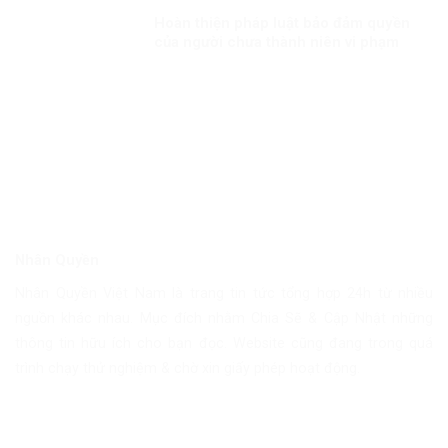
Hoàn thiện pháp luật bảo đảm quyền
của người chưa thành niên vi phạm
pháp luật
Nhân Quyền
Nhân Quyền Việt Nam là trang tin tức tổng hợp 24h từ nhiều
nguồn khác nhau. Mục đích nhằm Chia Sẽ & Cập Nhật những
thông tin hữu ích cho bạn đọc. Website cũng đang trong quá
trình chạy thử nghiệm & chờ xin giấy phép hoạt động.