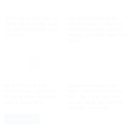
“3 TỶ USD Ở THỤY SĨ”: LÊ
TIN SAI LAN ĐẾN HÀNG
TRUNG KHOA ĐANG ĐƯA
NGHÌN NGƯỜI: CHỈ NGƯỜI
TIN HAY CHỈ KỂ MỘT CÂU
ĐĂNG PHẢI CHỊU TRÁCH
CHUYỆN?
NHIỆM, CÒN NỀN TẢNG THÌ
SAO?
Ba tỷ USD, 10 tỷ USD…
Quyền con người ở Việt
Chiêu trò sản xuất tin giả
Nam – Vàng thật không sợ
không giới hạn, vô liêm sỉ
lửa – Bài 2: Việt Nam thực
của Lê Trung Khoa
thi các chuẩn mực quốc tế
về quyền con người
PHÁP LUẬT