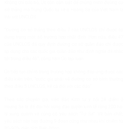
Không chỉ bác bỏ, Úc còn dẫn luật để chứng minh đường cơ
sở thẳng mà Trung Quốc tự vẽ ở Hoàng Sa của Việt Nam là
trái với UNCLOS.
“Đường cơ sở thẳng theo điều 7 của UNCLOS chỉ được áp
dụng trong một số trường hợp nhất định. Hơn nữa, điều 47
của UNCLOS đã quy định đường cơ sở quần đảo chỉ được
áp dụng cho các quốc gia quần đảo như định nghĩa đã nhắc
tới trong điều 46”, công hàm Úc lập luận.
Úc tiếp tục chỉ rõ trong trường hợp không đáp ứng được các
điều kiện trên, “quốc gia phải vẽ đường cơ sở bình thường
theo điều 5 UNCLOS, kể cả đối với các đảo”.
Theo các chuyên gia, việc Bắc Kinh tự ý nối 28 điểm ở
Hoàng Sa là để đòi hỏi vùng đặc quyền kinh tế rộng 200 hải
lý xung quanh và củng cố yêu sách “Tứ Sa”. Về bản chất,
yêu sách này hay đường 9 đoạn cũng như nhau khi chiếm từ
80-90% diện tích Biển Đông.