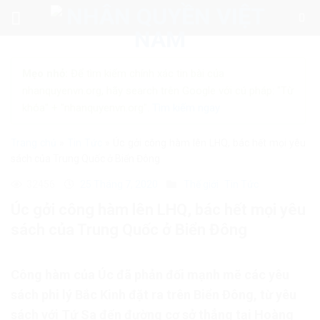
Skip
to
content
Mẹo nhỏ:
Để tìm kiếm chính xác tin bài của
nhanquyenvn.org, hãy search trên Google với cú pháp: "Từ
khóa" + "nhanquyenvn.org".
Tìm kiếm ngay
Trang chủ
»
Tin Tức
»
Úc gởi công hàm lên LHQ, bác hết mọi yêu
sách của Trung Quốc ở Biển Đông
32456
25 Tháng 7, 2020
Thế giới
Tin Tức
Úc gởi công hàm lên LHQ, bác hết mọi yêu
sách của Trung Quốc ở Biển Đông
Công hàm của Úc đã phản đối mạnh mẽ các yêu
sách phi lý Bắc Kinh đặt ra trên Biển Đông, từ yêu
sách với Tứ Sa đến đường cơ sở thẳng tại Hoàng