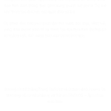
đảo trên Biển Đông, bao gồm xung quanh cái gọi là ‘Tứ Sa’
hay ‘thềm lục địa’ hay các quần đảo xa bờ.
Úc phản đối các yêu sách đòi hỏi vùng nội thủy, lãnh hải,
vùng đặc quyền kinh tế và thềm lục địa dựa trên đường cơ
sở thẳng kiểu đó”, công hàm của Úc nhấn mạnh.
Đường cơ sở thẳng Trung Quốc tự vẽ ở quần đảo Hoàng Sa
là không có cơ sở pháp lý và trái với UNCLOS – Ảnh chụp
màn hình