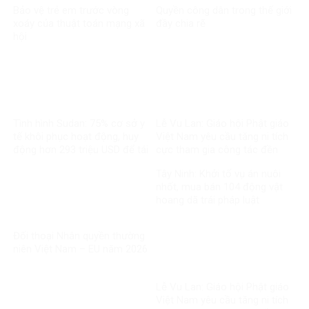
Bảo vệ trẻ em trước vòng
Quyền công dân trong thế giới
xoáy của thuật toán mạng xã
đầy chia rẽ
hội
Tình hình Sudan: 75% cơ sở y
Lễ Vu Lan: Giáo hội Phật giáo
tế khôi phục hoạt động, huy
Việt Nam yêu cầu tăng ni tích
động hơn 293 triệu USD để tái
cực tham gia công tác đền
thiết
ơn đáp nghĩa
Tây Ninh: Khởi tố vụ án nuôi
nhốt, mua bán 104 động vật
hoang dã trái pháp luật
Đối thoại Nhân quyền thường
niên Việt Nam – EU năm 2026
Lễ Vu Lan: Giáo hội Phật giáo
Việt Nam yêu cầu tăng ni tích