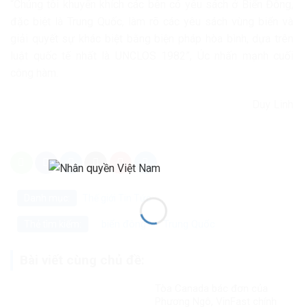
“Chúng tôi khuyến khích các bên có yêu sách ở Biển Đông,
đặc biệt là Trung Quốc, làm rõ các yêu sách vùng biển và
giải quyết sự khác biệt bằng biện pháp hòa bình, dựa trên
luật quốc tế nhất là UNCLOS 1982”, Úc nhấn mạnh cuối
công hàm.
Duy Linh
Danh mục:
Thế giới
Tin Tức
biển đông
Trung Quốc
Thẻ tìm kiếm:
Bài viết cùng chủ đề:
Tòa Canada bác đơn của
Phương Ngô, VinFast chính