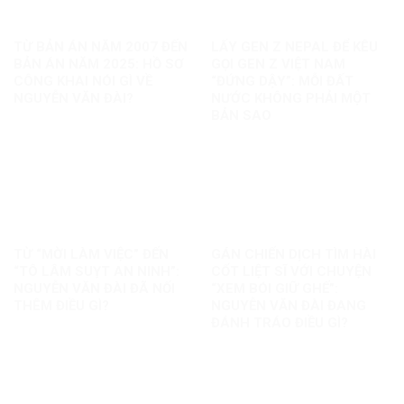
TỪ BẢN ÁN NĂM 2007 ĐẾN
LẤY GEN Z NEPAL ĐỂ KÊU
BẢN ÁN NĂM 2025: HỒ SƠ
GỌI GEN Z VIỆT NAM
CÔNG KHAI NÓI GÌ VỀ
“ĐỨNG DẬY”: MỖI ĐẤT
NGUYỄN VĂN ĐÀI?
NƯỚC KHÔNG PHẢI MỘT
BẢN SAO
TỪ “MỜI LÀM VIỆC” ĐẾN
GÁN CHIẾN DỊCH TÌM HÀI
“TÔ LÂM SUỴT AN NINH”:
CỐT LIỆT SĨ VỚI CHUYỆN
NGUYỄN VĂN ĐÀI ĐÃ NỐI
“XEM BÓI GIỮ GHẾ”:
THÊM ĐIỀU GÌ?
NGUYỄN VĂN ĐÀI ĐANG
ĐÁNH TRÁO ĐIỀU GÌ?