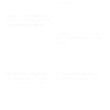
thức vượt “cửa ải” đầu tiên
trong vụ kiện xuyên biên giới
Thuật toán không biết thương
trẻ em: Vì sao nhiều quốc gia
đang tăng cường bảo vệ
người dưới 16 tuổi trên mạng
Không chỉ hạn chế, cần tạo
xã hội?
không gian mạng an toàn cho
trẻ em
Kết nối nguồn lực quốc tế
Mở rộng cơ hội tiếp cận dịch
phát triển kỹ năng, việc làm
vụ sức khỏe sinh sản cho nữ
bền vững cho thanh niên
công nhân