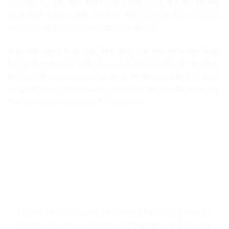
“Úc bác bỏ các yêu sách của Trung Quốc đối với những
vùng biển xung quanh các thực thể lúc chìm lúc nổi hoặc
chìm dưới biển không phù hợp với UNCLOS.
Việc xây dựng hoặc các hình thức cải tạo nhân tạo khác
không làm thay đổi phân loại của UNCLOS đối với các thực
thể này. Không có cơ sở pháp lý để đưa ra các yêu sách
vùng biển vượt quá những gì các thực thể này được hưởng
theo UNCLOS khi ở trạng thái tự nhiên”.
Đá Gạc Ma thuộc quần đảo Trường Sa của Việt Nam bị
Trung Quốc dùng vũ lực chiếm đóng năm 1988. Cho dù