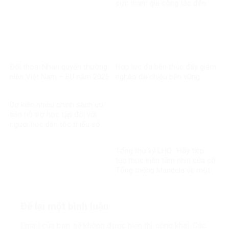
cực tham gia công tác đền
ơn đáp nghĩa
Đối thoại Nhân quyền thường
Hợp lực đa bên thúc đẩy giảm
niên Việt Nam – EU năm 2026
nghèo đa chiều bền vững
Dự kiến nhiều chính sách ưu
tiên hỗ trợ học tập đối với
người học dân tộc thiểu số
rất ít người
Tổng thư ký LHQ: ‘Hãy tiếp
tục thực hiện tầm nhìn của cố
Tổng thống Mandela về một
thế giới công bằng, toàn diện,
bình đẳng và hòa bình’
Để lại một bình luận
Email của bạn sẽ không được hiển thị công khai.
Các