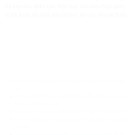
Sa hay đảo nhân tạo. Một loạt các điều luật quốc
tế đã được Úc viện dẫn để bác bỏ các yêu sách đó.
Trung Quốc ngang nhiên thông báo tập trận lớn ở Hoàng
Sa
Công hàm Biển Đông của Úc là khởi đầu đẩy lùi việc bành
trướng của Trung Quốc
Trung Quốc đóng góp sáng kiến bảo mật dữ liệu toàn cầu
Công ty công nghệ Trung Quốc chật vật vì đòn trừng phạt
của Mỹ
Trung Quốc hứng chịu thêm thảm họa châu chấu tồi tệ