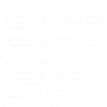
Yêu sách “Tứ Sa” mà Trung Quốc đưa ra gồm “Đông Sa, Tây
Sa, Nam Sa và Trung Sa” – cách Bắc Kinh gọi quần đảo
Đông Sa đang do Đài Loan quản lý, Hoàng Sa và Trường Sa
của Việt Nam.
Riêng “Quần đảo Trung Sa” mà Trung Quốc gọi thực chất là
bãi Macclesfield với các thực thể chìm hoàn toàn dưới
nước.
Bác bỏ đảo nhân tạo phi pháp
Đề cập tới các đảo nhân tạo trái phép Trung Quốc xây trên
những thực thể chiếm đóng ở Trường Sa, Úc khẳng định đá
và bãi cạn, bãi chìm vẫn sẽ chỉ là đá và các bãi cạn, bãi
chìm. “Các thực thể đã được con người cải tạo không thể
hưởng quy chế của đảo tự nhiên”.