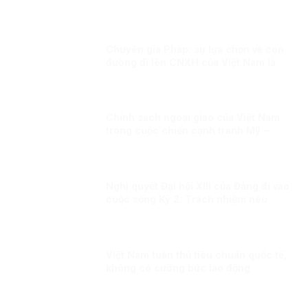
cáo tham nhũng
Chuyên gia Pháp: sự lựa chọn về con
đường đi lên CNXH của Việt Nam là
đúng đắn
Chính sách ngoại giao của Việt Nam
trong cuộc chiến cạnh tranh Mỹ –
Trung Quốc – Nga
Nghị quyết Đại hội XIII của Đảng đi vào
cuộc sống Kỳ 2: Trách nhiệm nêu
gương của cán bộ lãnh đạo
Việt Nam tuân thủ tiêu chuẩn quốc tế,
không có cưỡng bức lao động