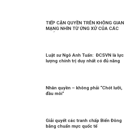
cáo tham nhũng
TIẾP CẬN QUYỀN TRÊN KHÔNG GIAN
MẠNG NHÌN TỪ ỨNG XỬ CỦA CÁC
QUỐC GIA
Luật sư Ngô Anh Tuấn: ĐCSVN là lực
lượng chính trị duy nhất có đủ năng
lực để quản trị Việt Nam
Nhân quyền – không phải “Chót lưỡi,
đầu môi”
Giải quyết các tranh chấp Biển Đông
bằng chuẩn mực quốc tế