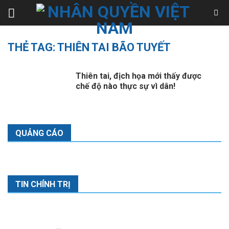
Skip
to
content
THẺ TAG:
THIÊN TAI BÃO TUYẾT
Thiên tai, địch họa mới thấy được
chế độ nào thực sự vì dân!
QUẢNG CÁO
TIN CHÍNH TRỊ