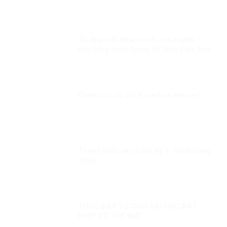
quyền dân tộc
Tư duy mới về an ninh con người –
nền tảng quan trọng để hiện thực hoá
khát vọng, mục tiêu phát triển đất
nước Kỳ 1: Lấy con người là trung tâm
Chiêu trò cũ của Freedom House!
Thách thức và cơ hội Kỳ 1: Vượt sóng
2020
THÚC ĐẨY TỰ CHỦ ĐẠI HỌC:BẮT
NHỊP XU THẾ MỚI