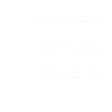
Thách thức về quyền con người của
Trung Quốc Kỳ 1: Chia sẻ lợi ích của
phát triển đồng đều hơn cho người
dân
Xây dựng người chiến sỹ Công an bản
lĩnh, nhân văn, vì nước quên thân, vì
dân phục vụ
Hội đồng Nhân quyền Liên Hợp Quốc
không nên là một bãi chiến trường