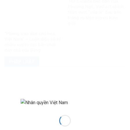
Tòa Canada bác đơn của
Phương Ngô, VinFast chính
thức vượt “cửa ải” đầu tiên
trong vụ kiện xuyên biên
giới
“Phong trào dân chủ hóa
Việt Nam” – Luận điệu cũ kỹ
nhằm xuyên tạc bản chất
dân chủ của Đảng
PHÁP LUẬT