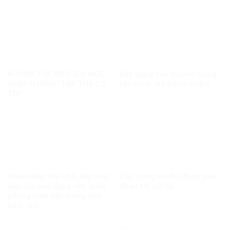
KHÔNG THỂ BIẾN 328 HỌC
Xây dựng môi trường mạng
SINH THÀNH “TẬP THỂ CÓ
văn minh, có trách nhiệm
TỘI”
Hoàn thiện thể chế, đáp ứng
Cẩn trọng với thủ đoạn phá
yêu cầu xây dựng nền quốc
đoàn kết nội bộ
phòng toàn dân trong tình
hình mới