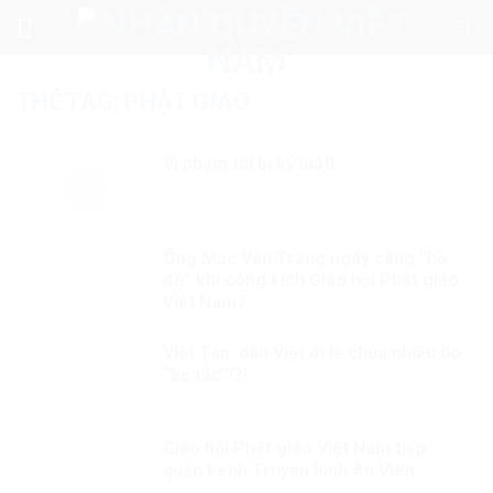
Skip
to
content
THẺ TAG:
PHẬT GIÁO
Vi phạm thì bị kỷ luật!
Ông Mạc Văn Trang ngày càng “hồ
đồ” khi công kích Giáo hội Phật giáo
Việt Nam?
Việt Tân: dân Việt đi lễ chùa nhiều do
“bế tắc”!?!
Giáo hội Phật giáo Việt Nam tiếp
quản kênh Truyền hình An Viên