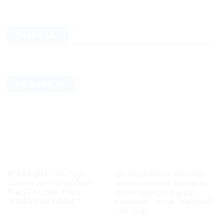
QUẢNG CÁO
TIN CHÍNH TRỊ
VÌ SAO ĐIỀU TRA PHẢI
Khi một điểm thi làm rung
NHANH NHƯNG KHÔNG
chuyển niềm tin: Bài học từ
THỂ KẾT LUẬN THEO
Tuyên Quang trong bức
“PHIÊN TÒA MẠNG”?
tranh toàn cầu về liêm chính
học thuật