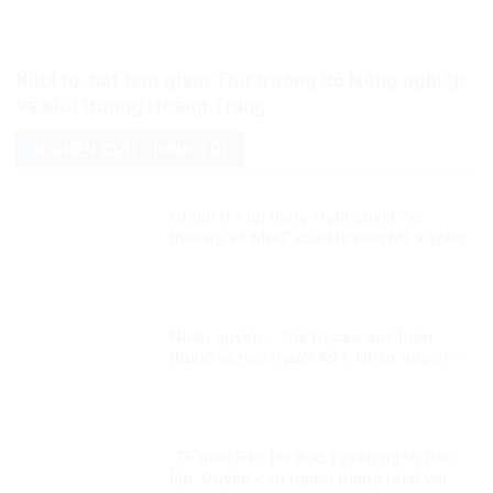
Khởi tố, bắt tạm giam Thứ trưởng Bộ Nông nghiệp
và Môi trường Hoàng Trung
NGHIÊN CỨU CHÍNH TRỊ
Chiêu trò lợi dụng Nghị quyết “vô
thưởng vô phạt” của Hạ viện Mỹ xuyên
tạc, chống phá Đảng, chế độ ta
Nhân quyền – Giá trị cao quý luôn
thuộc về mọi người Kỳ I: Nhân quyền –
Giá trị phổ quát và đặc thù.
75 năm Bác Hồ đọc Tuyên ngôn Độc
lập: Quyền con người thống nhất với