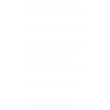
Mục tiêu phổ quát của sự phát
triển vì con người Kỳ 2: An sinh
xã hội để người dân đều được
hưởng thụ công bằng
Không thể áp đặt về nhân quyền
theo quan niệm riêng
HRW và hành động vi phạm luật
pháp quốc tế liên quan vụ án
Trần Đình Triển
Chống tham nhũng, vì sao
chúng ta càng làm quyết liệt, họ
càng chống phá?
Những con “cà cuống” cố tình
xuyên tạc Hiệp định Paris bất
chấp lý lẽ?
TƯ TƯỞNG HỒ CHÍ MINH
ĐANG ĐƯỢC NGHIÊN CỨU Ở