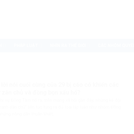
I
PHÁP LUẬT
NHÌN RA THẾ GIỚI
CÁC NHÓM QUYỀ
lời nói cuối cùng của 29 bị cáo có khiến các
ư zân chủ và đồng bọn xấu hổ?
hi vụ Đồng Tâm nổ ra, trên mạng xã hội gần đây, những kẻ đội
tranh dân chủ” liên tục tung ra đủ loại lập luận như nhóm Đồng
những nông dân thuần khiết,...