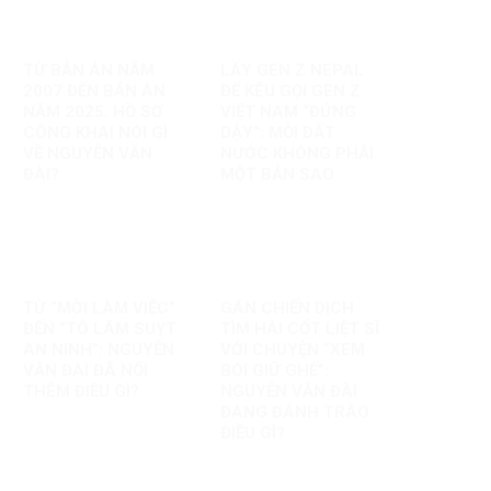
TỪ BẢN ÁN NĂM
LẤY GEN Z NEPAL
2007 ĐẾN BẢN ÁN
ĐỂ KÊU GỌI GEN Z
NĂM 2025: HỒ SƠ
VIỆT NAM “ĐỨNG
CÔNG KHAI NÓI GÌ
DẬY”: MỖI ĐẤT
VỀ NGUYỄN VĂN
NƯỚC KHÔNG PHẢI
ĐÀI?
MỘT BẢN SAO
TỪ “MỜI LÀM VIỆC”
GÁN CHIẾN DỊCH
ĐẾN “TÔ LÂM SUỴT
TÌM HÀI CỐT LIỆT SĨ
AN NINH”: NGUYỄN
VỚI CHUYỆN “XEM
VĂN ĐÀI ĐÃ NỐI
BÓI GIỮ GHẾ”:
THÊM ĐIỀU GÌ?
NGUYỄN VĂN ĐÀI
ĐANG ĐÁNH TRÁO
ĐIỀU GÌ?