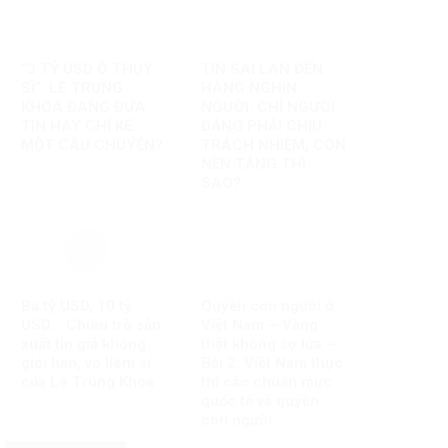
“3 TỶ USD Ở THỤY
TIN SAI LAN ĐẾN
SĨ”: LÊ TRUNG
HÀNG NGHÌN
KHOA ĐANG ĐƯA
NGƯỜI: CHỈ NGƯỜI
TIN HAY CHỈ KỂ
ĐĂNG PHẢI CHỊU
MỘT CÂU CHUYỆN?
TRÁCH NHIỆM, CÒN
NỀN TẢNG THÌ
SAO?
Ba tỷ USD, 10 tỷ
Quyền con người ở
USD… Chiêu trò sản
Việt Nam – Vàng
xuất tin giả không
thật không sợ lửa –
giới hạn, vô liêm sỉ
Bài 2: Việt Nam thực
của Lê Trung Khoa
thi các chuẩn mực
quốc tế về quyền
con người