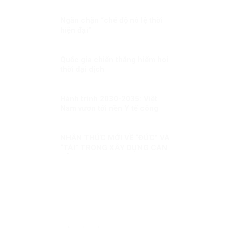
NGA
Ngăn chặn “chế độ nô lệ thời
hiện đại”
Quốc gia chiến thắng hiếm hoi
thời đại dịch
Hành trình 2030-2035: Việt
Nam vươn tới nền Y tế công
bằng, hiện đại
NHẬN THỨC MỚI VỀ “ĐỨC” VÀ
“TÀI” TRONG XÂY DỰNG CÁN
BỘ