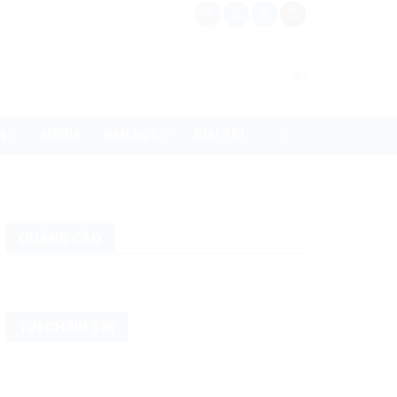
N
MEDIA
BẠN ĐỌC
GIẢI TRÍ
QUẢNG CÁO
TIN CHÍNH TRỊ