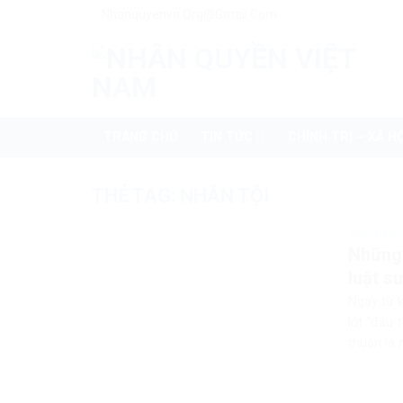
Skip
Nhanquyenvn.org@gmail.com
to
content
TRANG CHỦ
TIN TỨC
CHÍNH TRỊ – XÃ HỘ
THẺ TAG:
NHÂN TỘI
Tiêu điểm
Những 
luật s
Ngay từ k
lốt “đấu 
thuận là 