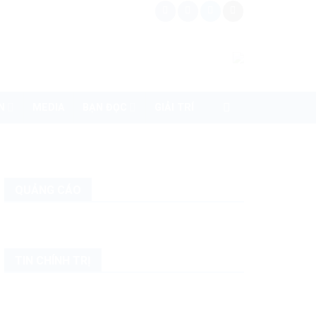
N
MEDIA
BẠN ĐỌC
GIẢI TRÍ
QUẢNG CÁO
TIN CHÍNH TRỊ