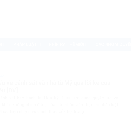
I
PHÁP LUẬT
NHÌN RA THẾ GIỚI
CÁC NHÓM QUYỀ
deo
ểu về cảnh sát và nhà tù Mỹ qua lời kể của
ều [DV]
ảnh sát bạo hành tại Hoa Kỳ là sự lạm dụng quyền lực và
a khảo không chính đáng của các nhân viên thực thi pháp luật
 thực hiện nhiệm vụ chính thức của họ, trong...