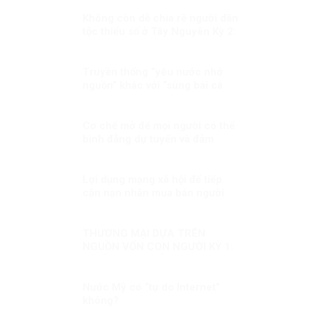
Không còn dễ chia rẽ người dân
tộc thiểu số ở Tây Nguyên Kỳ 2:
Sự thật không thể bóp méo
Truyền thống “yêu nước nhớ
nguồn” khác với “sùng bái cá
nhân” thế nào?
Cơ chế mở để mọi người có thể
bình đẳng dự tuyển và đảm
nhiệm vị trí việc làm tương xứng
với năng lực của họ
Lợi dụng mạng xã hội để tiếp
cận nạn nhân mua bán người
THƯƠNG MẠI DỰA TRÊN
NGUỒN VỐN CON NGƯỜI KỲ 1:
CHIẾN LƯỢC MỚI
Nước Mỹ có “tự do Internet”
không?