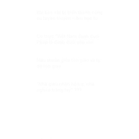
Khi báo chí bị biến thành công
cụ tuyên truyền – bài học từ
cuộc chiến Syria
Có thực “Việt Nam đánh đuổi
Pháp là đánh đuổi nền văn
minh”?
Mâu thuẫn giữa tôn giáo và tự
do tôn giáo
“Nhà giàu nhận hỗ trợ, nhà
nghèo trắng tay” ???