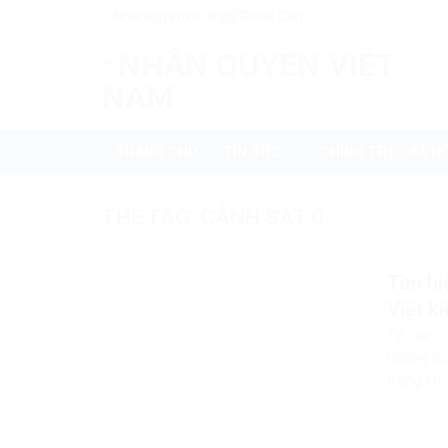
Skip
Nhanquyenvn.org@gmail.com
to
content
TRANG CHỦ
TIN TỨC
CHÍNH TRỊ – XÃ HỘ
THẺ TAG:
CẢNH SÁT 0
MEDIA Vi
Tìm hi
Việt ki
Tệ nạn c
những tr
trong khi