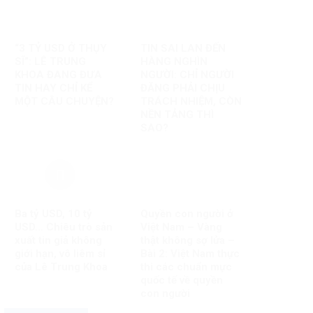
“3 TỶ USD Ở THỤY
TIN SAI LAN ĐẾN
SĨ”: LÊ TRUNG
HÀNG NGHÌN
KHOA ĐANG ĐƯA
NGƯỜI: CHỈ NGƯỜI
TIN HAY CHỈ KỂ
ĐĂNG PHẢI CHỊU
MỘT CÂU CHUYỆN?
TRÁCH NHIỆM, CÒN
NỀN TẢNG THÌ
SAO?
Ba tỷ USD, 10 tỷ
Quyền con người ở
USD… Chiêu trò sản
Việt Nam – Vàng
xuất tin giả không
thật không sợ lửa –
giới hạn, vô liêm sỉ
Bài 2: Việt Nam thực
của Lê Trung Khoa
thi các chuẩn mực
quốc tế về quyền
con người