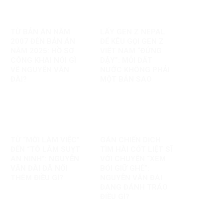
TỪ BẢN ÁN NĂM
LẤY GEN Z NEPAL
2007 ĐẾN BẢN ÁN
ĐỂ KÊU GỌI GEN Z
NĂM 2025: HỒ SƠ
VIỆT NAM “ĐỨNG
CÔNG KHAI NÓI GÌ
DẬY”: MỖI ĐẤT
VỀ NGUYỄN VĂN
NƯỚC KHÔNG PHẢI
ĐÀI?
MỘT BẢN SAO
TỪ “MỜI LÀM VIỆC”
GÁN CHIẾN DỊCH
ĐẾN “TÔ LÂM SUỴT
TÌM HÀI CỐT LIỆT SĨ
AN NINH”: NGUYỄN
VỚI CHUYỆN “XEM
VĂN ĐÀI ĐÃ NỐI
BÓI GIỮ GHẾ”:
THÊM ĐIỀU GÌ?
NGUYỄN VĂN ĐÀI
ĐANG ĐÁNH TRÁO
ĐIỀU GÌ?