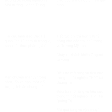
trưởng Bộ Nông nghiệp và
giáo dục vì thu học phí sai quy
Môi trường Hoàng Trung
định
Hai cựu lãnh đạo Cục Hải
Tiếp tục chi trả hơn 318 tỷ
quan lĩnh 13 năm tù trong vụ
đồng cho các trái chủ trong
sản xuất thực phẩm giả ở
vụ Trương Mỹ Lan
MediPhar
Cháy xe khách khiến 7 người
tử vong​
Điều tra mở rộng vụ tiêu cực
Vận chuyển ma túy trong
trong thi tốt nghiệp THPT tại
săm, lốp xe đạp, một đối
Quảng Trị
tượng lĩnh án chung thân
Điều tra mở rộng vụ tiêu cực
trong thi tốt nghiệp THPT tại
Quảng Trị
Bắt quả tang vụ vận chuyển