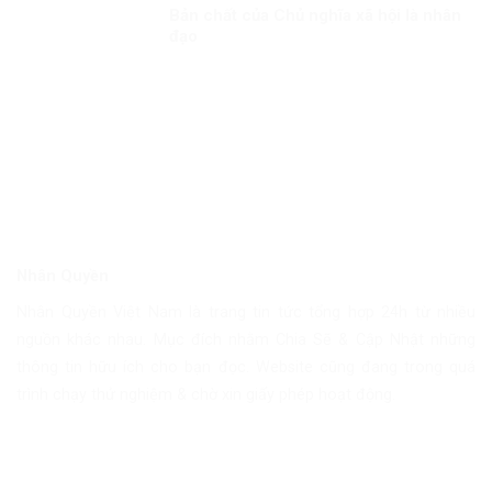
Bản chất của Chủ nghĩa xã hội là nhân
đạo
Nhân Quyền
Nhân Quyền Việt Nam là trang tin tức tổng hợp 24h từ nhiều
nguồn khác nhau. Mục đích nhằm Chia Sẽ & Cập Nhật những
thông tin hữu ích cho bạn đọc. Website cũng đang trong quá
trình chạy thử nghiệm & chờ xin giấy phép hoạt động.