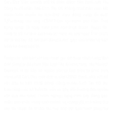
Cần Thơ. Việc cưỡng chế kê biên được tiến hành sau khi
Công ty cổ phần Mai Linh Tây Đô không thực hiện cam kết
thanh toán khoản nợ hơn 892 triệu đồng cùng lãi suất
1,5%/tháng cho ông H.N.M.T (trú tại thành phố Cần Thơ)
trong vòng 15 ngày theo biên bản thỏa thuận. Trước đó,
công ty đã có đơn xin hoãn thi hành án vào ngày 5/9/2025
với lý do tàu đã hết hạn đăng kiểm, gặp khó khăn về vận
hành và đang bảo trì.
Trong các văn bản xin tạm hoãn gửi cơ quan chức năng, đại
diện Công ty cổ phần Mai Linh Tây Đô cho rằng, tàu Mailinh
Express là tài sản có nguồn vốn từ Quỹ Đầu tư phát triển
thành phố Cần Thơ, một đơn vị của UBND thành phố, với số
vốn đầu tư trên 31 tỷ đồng. Công ty Mai Linh Tây Đô lập
luận rằng việc kê biên tài sản sẽ gây ảnh hưởng đến nguồn
vốn của nhà nước. Doanh nghiệp cũng trình bày đang gặp
nhiều khó khăn trong kinh doanh và không đủ khả năng thu
xếp tài chính để di dời tàu hay nộp phí bảo hiểm phục vụ