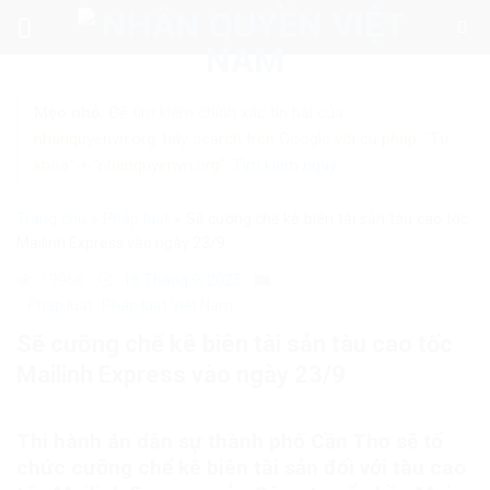
Skip
to
content
Mẹo nhỏ:
Để tìm kiếm chính xác tin bài của
nhanquyenvn.org, hãy search trên Google với cú pháp: "Từ
khóa" + "nhanquyenvn.org".
Tìm kiếm ngay
Trang chủ
»
Pháp luật
»
Sẽ cưỡng chế kê biên tài sản tàu cao tốc
Mailinh Express vào ngày 23/9
19968
18 Tháng 9, 2025
Pháp luật
Pháp luật Việt Nam
Sẽ cưỡng chế kê biên tài sản tàu cao tốc
Mailinh Express vào ngày 23/9
Thi hành án dân sự thành phố Cần Thơ sẽ tổ
chức cưỡng chế kê biên tài sản đối với tàu cao