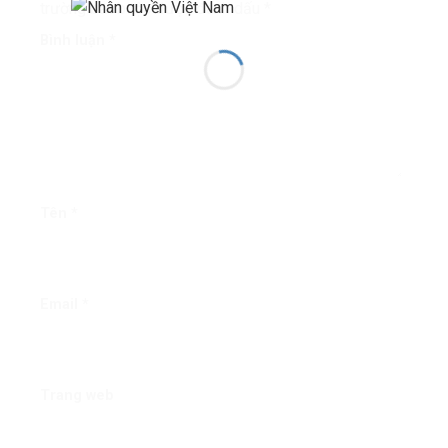
trường bắt buộc được đánh dấu
*
Bình luận
*
Tên
*
Email
*
Trang web