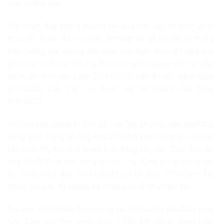
việc cưỡng chế.
Tuy nhiên, đây không phải là lần đầu tiên việc thi hành án bị
trì hoãn. Trước đó, cơ quan thi hành án đã hai lần ra thông
báo cưỡng chế nhưng đều phải tạm hoãn theo đề nghị của
phía Mai Linh Tây Đô. Cụ thể, kế hoạch cưỡng chế lần đầu
được ấn định vào ngày 25/6/2025, sau đó dời sang ngày
9/7/2025. Lần thứ hai được lên kế hoạch vào ngày
5/9/2025.
Vụ việc bắt nguồn từ bản án của Tòa án nhân dân quận Cái
Răng (cũ), trong đó ông H.N.M.T khởi kiện Công ty cổ phần
Mai Linh Tây Đô vì vi phạm hợp đồng vay vốn. Theo bản án,
ông H.N.M.T có cho công ty vay 1 tỷ đồng trong giai đoạn
từ 14/8/2023 đến 31/12/2023 với lãi suất 12%/năm. Tuy
nhiên, công ty đã không trả nợ gốc và lãi như cam kết.
Tàu cao tốc Mailinh Express là tàu chở khách, dài 40m, rộng
hơn 10m, có tổng công suất 3.220 kW, được đóng năm