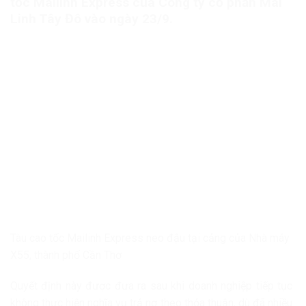
tốc Mailinh Express của Công ty cổ phần Mai
Linh Tây Đô vào ngày 23/9.
Tàu cao tốc Mailinh Express neo đậu tại cảng của Nhà máy
X55, thành phố Cần Thơ
Quyết định này được đưa ra sau khi doanh nghiệp tiếp tục
không thực hiện nghĩa vụ trả nợ theo thỏa thuận, dù đã nhiều