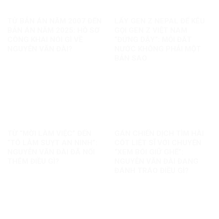
TỪ BẢN ÁN NĂM 2007 ĐẾN
LẤY GEN Z NEPAL ĐỂ KÊU
BẢN ÁN NĂM 2025: HỒ SƠ
GỌI GEN Z VIỆT NAM
CÔNG KHAI NÓI GÌ VỀ
“ĐỨNG DẬY”: MỖI ĐẤT
NGUYỄN VĂN ĐÀI?
NƯỚC KHÔNG PHẢI MỘT
BẢN SAO
TỪ “MỜI LÀM VIỆC” ĐẾN
GÁN CHIẾN DỊCH TÌM HÀI
“TÔ LÂM SUỴT AN NINH”:
CỐT LIỆT SĨ VỚI CHUYỆN
NGUYỄN VĂN ĐÀI ĐÃ NỐI
“XEM BÓI GIỮ GHẾ”:
THÊM ĐIỀU GÌ?
NGUYỄN VĂN ĐÀI ĐANG
ĐÁNH TRÁO ĐIỀU GÌ?