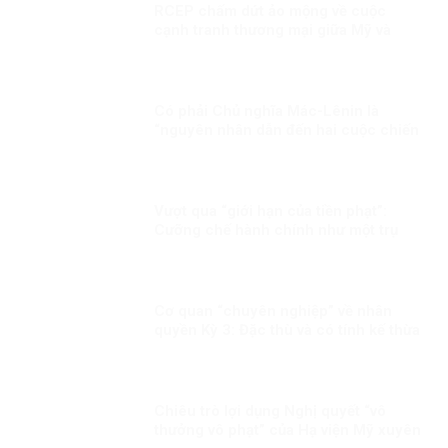
RCEP chấm dứt ảo mộng về cuộc
cạnh tranh thương mại giữa Mỹ và
Trung Quốc?
Có phải Chủ nghĩa Mác-Lênin là
“nguyên nhân dẫn đến hai cuộc chiến
tranh với Pháp và Mỹ”!?!
Vượt qua “giới hạn của tiền phạt”:
Cưỡng chế hành chính như một trụ
cột bảo đảm thực thi pháp luật trong
quản trị hiện đại
Cơ quan “chuyên nghiệp” về nhân
quyền Kỳ 3: Đặc thù và có tính kế thừa
Chiêu trò lợi dụng Nghị quyết “vô
thưởng vô phạt” của Hạ viện Mỹ xuyên