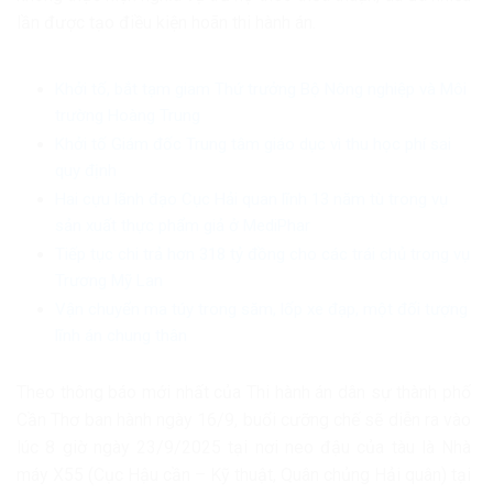
lần được tạo điều kiện hoãn thi hành án.
Khởi tố, bắt tạm giam Thứ trưởng Bộ Nông nghiệp và Môi
trường Hoàng Trung
Khởi tố Giám đốc Trung tâm giáo dục vì thu học phí sai
quy định
Hai cựu lãnh đạo Cục Hải quan lĩnh 13 năm tù trong vụ
sản xuất thực phẩm giả ở MediPhar
Tiếp tục chi trả hơn 318 tỷ đồng cho các trái chủ trong vụ
Trương Mỹ Lan
Vận chuyển ma túy trong săm, lốp xe đạp, một đối tượng
lĩnh án chung thân
Theo thông báo mới nhất của Thi hành án dân sự thành phố
Cần Thơ ban hành ngày 16/9, buổi cưỡng chế sẽ diễn ra vào
lúc 8 giờ ngày 23/9/2025 tại nơi neo đậu của tàu là Nhà
máy X55 (Cục Hậu cần – Kỹ thuật, Quân chủng Hải quân) tại