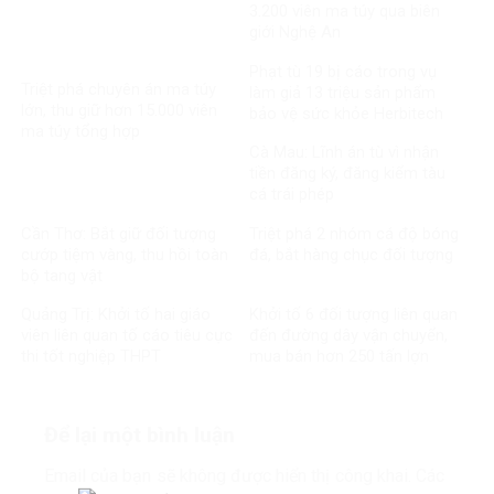
3.200 viên ma túy qua biên
giới Nghệ An
Phạt tù 19 bị cáo trong vụ
Triệt phá chuyên án ma túy
làm giả 13 triệu sản phẩm
lớn, thu giữ hơn 15.000 viên
bảo vệ sức khỏe Herbitech
ma túy tổng hợp
Cà Mau: Lĩnh án tù vì nhận
tiền đăng ký, đăng kiểm tàu
cá trái phép
Cần Thơ: Bắt giữ đối tượng
Triệt phá 2 nhóm cá độ bóng
cướp tiệm vàng, thu hồi toàn
đá, bắt hàng chục đối tượng
bộ tang vật
Quảng Trị: Khởi tố hai giáo
Khởi tố 6 đối tượng liên quan
viên liên quan tố cáo tiêu cực
đến đường dây vận chuyển,
thi tốt nghiệp THPT
mua bán hơn 250 tấn lợn
bệnh
Để lại một bình luận
Email của bạn sẽ không được hiển thị công khai.
Các