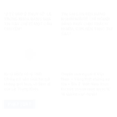
“3 TỶ USD Ở THỤY SĨ”: LÊ
TIN SAI LAN ĐẾN HÀNG
TRUNG KHOA ĐANG ĐƯA
NGHÌN NGƯỜI: CHỈ NGƯỜI
TIN HAY CHỈ KỂ MỘT CÂU
ĐĂNG PHẢI CHỊU TRÁCH
CHUYỆN?
NHIỆM, CÒN NỀN TẢNG THÌ
SAO?
Ba tỷ USD, 10 tỷ USD…
Quyền con người ở Việt
Chiêu trò sản xuất tin giả
Nam – Vàng thật không sợ
không giới hạn, vô liêm sỉ
lửa – Bài 2: Việt Nam thực
của Lê Trung Khoa
thi các chuẩn mực quốc tế
về quyền con người
PHÁP LUẬT