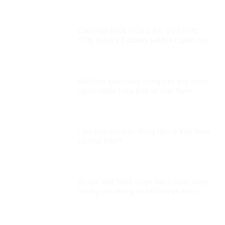
tạc, chống phá Đảng, chế độ ta
CHUYỂN BIẾN CỦA CÁC TỔ CHỨC
TÔN GIÁO ĐỂ ĐỒNG HÀNH CÙNG SỰ
PHÁT TRIỂN CỦA ĐẤT NƯỚC
Khôi hài màn tung hứng cây bút nước
ngoài thiếu hiểu biết về Việt Nam
Lạm bàn chuyện đồng tiền ở Việt Nam
có chữ Hán?
Vì sao Việt Nam chọn cách thức sống
chung với mạng xã hội xuyên biên
giới?