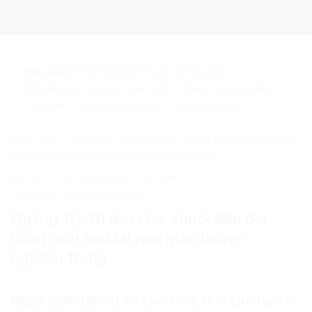
Skip
to
content
Mẹo nhỏ:
Để tìm kiếm chính xác tin bài của
nhanquyenvn.org, hãy search trên Google với cú pháp: "Từ
khóa" + "nhanquyenvn.org".
Tìm kiếm ngay
Trang chủ
»
Pháp luật
»
Quảng Trị: Di dời chợ chuối đến địa điểm
mới sau tai nạn giao thông nghiêm trọng
21947
20 Tháng 9, 2025
Pháp luật
Pháp luật Việt Nam
Quảng Trị: Di dời chợ chuối đến địa điểm
mới sau tai nạn giao thông nghiêm trọng
Ngày 20/9, UBND xã Lao Bảo, tỉnh Quảng Trị
đã thông báo tới người dân và tiểu thương về