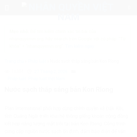
Skip
to
content
Mẹo nhỏ:
Để tìm kiếm chính xác tin bài của
nhanquyenvn.org, hãy search trên Google với cú pháp: "Từ
khóa" + "nhanquyenvn.org".
Tìm kiếm ngay
Trang chủ
»
Pháp luật
»
Nước sạch thắp sáng bản Kon Rlong
16384
27 Tháng 2, 2026
Pháp luật
Pháp luật Việt Nam
Nước sạch thắp sáng bản Kon Rlong
Plan International phối hợp cùng chính quyền xã Đắk Kôi,
tỉnh Quảng Ngãi triển khai hệ thống giếng khoan cộng đồng
kết hợp năng lượng mặt trời tại bản Kon Rlong. Công trình
cung cấp nguồn nước sạch ổn định, đảm bảo điện để vận