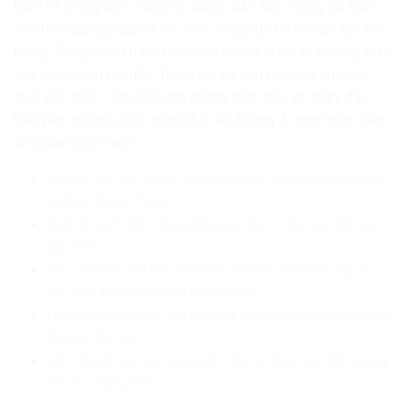
hành hệ thống bơm và chiếu sáng…Bản Kon Rlong, xã Đắk
Kôi, tỉnh Quảng Ngãi là nơi sinh sống của 86 hộ dân tộc Xơ
Đăng. Trong nhiều năm, nước sạch luôn là nỗi lo thường trực
của người dân nơi đây. Trước kia bà con phải lấy nước từ
suối gần bản – nguồn nước không đảm bảo an toàn, đặc
biệt vào mùa mưa khi nước đục và đường đi trơn trượt, tiềm
ẩn nhiều nguy hiểm.
Khởi tố, bắt tạm giam Thứ trưởng Bộ Nông nghiệp và Môi
trường Hoàng Trung
Khởi tố Giám đốc Trung tâm giáo dục vì thu học phí sai
quy định
Hai cựu lãnh đạo Cục Hải quan lĩnh 13 năm tù trong vụ
sản xuất thực phẩm giả ở MediPhar
Tiếp tục chi trả hơn 318 tỷ đồng cho các trái chủ trong vụ
Trương Mỹ Lan
Vận chuyển ma túy trong săm, lốp xe đạp, một đối tượng
lĩnh án chung thân