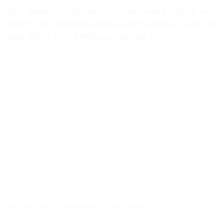
Chị Y Khuyên, Trưởng bản nhớ lại: “Mùa mưa đường rất trơn,
nước thì đục nhưng nếu không đi lấy thì không có nước để
dùng. Vất vả lắm mà không còn cách nào khác”.
Nụ cười trên môi người dân bản Kon Rlong