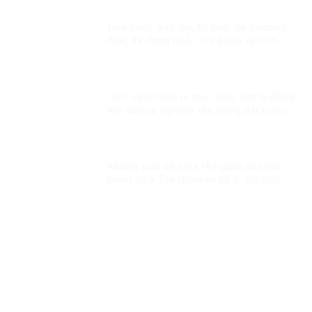
Hòa bình, độc lập, tự chủ, đa phương
hóa, đa dạng hóa, chủ động và tích
cực hội nhập quốc tế Kỳ 1: Thông điệp
cấp cao của Việt Nam
Con người vừa là mục tiêu, vừa là động
lực của sự nghiệp xây dựng đất nước
Không còn dễ chia rẽ người dân tộc
thiểu số ở Tây Nguyên Kỳ 2: Sự thật
không thể bóp méo