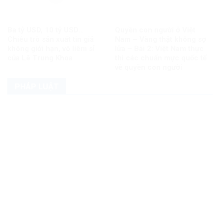
Ba tỷ USD, 10 tỷ USD…
Quyền con người ở Việt
Chiêu trò sản xuất tin giả
Nam – Vàng thật không sợ
không giới hạn, vô liêm sỉ
lửa – Bài 2: Việt Nam thực
của Lê Trung Khoa
thi các chuẩn mực quốc tế
về quyền con người
PHÁP LUẬT