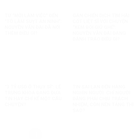
TỪ “MỜI LÀM VIỆC” ĐẾN
GÁN CHIẾN DỊCH TÌM HÀI
“TÔ LÂM SUỴT AN NINH”:
CỐT LIỆT SĨ VỚI CHUYỆN
NGUYỄN VĂN ĐÀI ĐÃ NỐI
“XEM BÓI GIỮ GHẾ”:
THÊM ĐIỀU GÌ?
NGUYỄN VĂN ĐÀI ĐANG
ĐÁNH TRÁO ĐIỀU GÌ?
“3 TỶ USD Ở THỤY SĨ”: LÊ
TIN SAI LAN ĐẾN HÀNG
TRUNG KHOA ĐANG ĐƯA
NGHÌN NGƯỜI: CHỈ NGƯỜI
TIN HAY CHỈ KỂ MỘT CÂU
ĐĂNG PHẢI CHỊU TRÁCH
CHUYỆN?
NHIỆM, CÒN NỀN TẢNG THÌ
SAO?