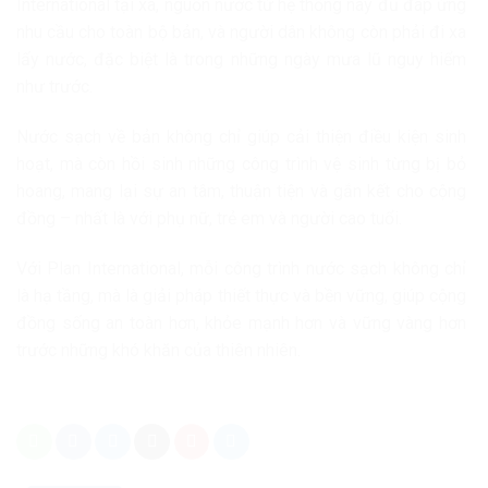
International tại xã, nguồn nước từ hệ thống này đủ đáp ứng
nhu cầu cho toàn bộ bản, và người dân không còn phải đi xa
lấy nước, đặc biệt là trong những ngày mưa lũ nguy hiểm
như trước.
Nước sạch về bản không chỉ giúp cải thiện điều kiện sinh
hoạt, mà còn hồi sinh những công trình vệ sinh từng bị bỏ
hoang, mang lại sự an tâm, thuận tiện và gắn kết cho cộng
đồng – nhất là với phụ nữ, trẻ em và người cao tuổi.
Với Plan International, mỗi công trình nước sạch không chỉ
là hạ tầng, mà là giải pháp thiết thực và bền vững, giúp cộng
đồng sống an toàn hơn, khỏe mạnh hơn và vững vàng hơn
trước những khó khăn của thiên nhiên.