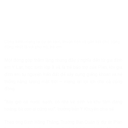
Công trình mang lại sự an tâm, thuận tiện và gắn kết cho cộng
đồng nhất là với phụ nữ, trẻ em.
Một đóng góp thầm lặng nhưng đầy ý nghĩa đến từ gia đình
em Y Lan, học sinh lớp 8 và là trẻ bảo trợ của Plan, khi gia
đình em tự nguyện hiến đất để xây dựng giếng khoan và hệ
thống năng lượng mặt trời – mang lại lợi ích cho cả cộng
đồng.
“Bây giờ có nước sạch, có nhà vệ sinh và khu tắm đàng
hoàng, bà con ai cũng vui”, trưởng bản Y Khuyên chia sẻ.
Theo ông Đinh Hồng Thắng, Trưởng Ban Quản lý dự án Plan