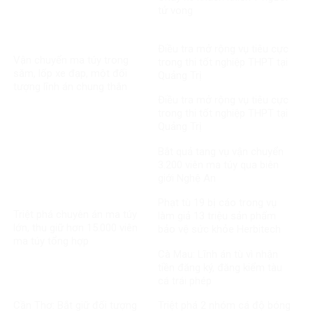
tử vong​
Điều tra mở rộng vụ tiêu cực
Vận chuyển ma túy trong
trong thi tốt nghiệp THPT tại
săm, lốp xe đạp, một đối
Quảng Trị
tượng lĩnh án chung thân
Điều tra mở rộng vụ tiêu cực
trong thi tốt nghiệp THPT tại
Quảng Trị
Bắt quả tang vụ vận chuyển
3.200 viên ma túy qua biên
giới Nghệ An
Phạt tù 19 bị cáo trong vụ
Triệt phá chuyên án ma túy
làm giả 13 triệu sản phẩm
lớn, thu giữ hơn 15.000 viên
bảo vệ sức khỏe Herbitech
ma túy tổng hợp
Cà Mau: Lĩnh án tù vì nhận
tiền đăng ký, đăng kiểm tàu
cá trái phép
Cần Thơ: Bắt giữ đối tượng
Triệt phá 2 nhóm cá độ bóng