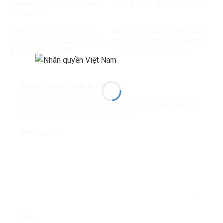
cướp tiệm vàng, thu hồi toàn
đá, bắt hàng chục đối tượng
bộ tang vật
Quảng Trị: Khởi tố hai giáo
Khởi tố 6 đối tượng liên quan
viên liên quan tố cáo tiêu cực
đến đường dây vận chuyển,
thi tốt nghiệp THPT
mua bán hơn 250 tấn lợn
bệnh
Để lại một bình luận
Email của bạn sẽ không được hiển thị công khai.
Các
trường bắt buộc được đánh dấu
*
Bình luận
*
Tên
*