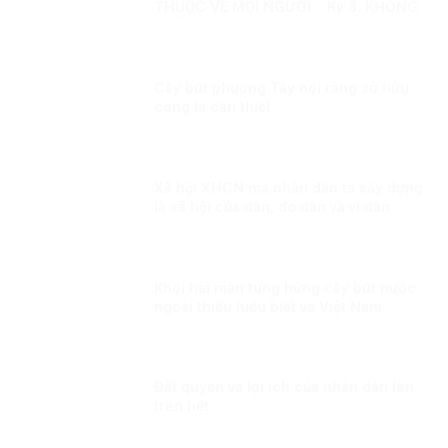
THUỘC VỀ MỌI NGƯỜI Kỳ 3: KHÔNG
THỂ XUYÊN TẠC SỰ THẬT
Cây bút phương Tây nói rằng sở hữu
công là cần thiết
Xã hội XHCN mà nhân dân ta xây dựng
là xã hội của dân, do dân và vì dân
Khôi hài màn tung hứng cây bút nước
ngoài thiếu hiểu biết về Việt Nam
Đặt quyền và lợi ích của nhân dân lên
trên hết