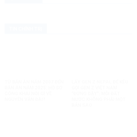
TIN CHÍNH TRỊ
TỪ BẢN ÁN NĂM 2007 ĐẾN
LẤY GEN Z NEPAL ĐỂ KÊU
BẢN ÁN NĂM 2025: HỒ SƠ
GỌI GEN Z VIỆT NAM
CÔNG KHAI NÓI GÌ VỀ
“ĐỨNG DẬY”: MỖI ĐẤT
NGUYỄN VĂN ĐÀI?
NƯỚC KHÔNG PHẢI MỘT
BẢN SAO