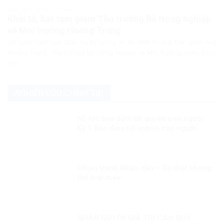
PHÁP LUẬT PHÁP LUẬT VIỆT NAM
Khởi tố, bắt tạm giam Thứ trưởng Bộ Nông nghiệp
và Môi trường Hoàng Trung
Cơ quan Cảnh sát điều tra Bộ Công an đã khởi tố, bắt tạm giam ông
Hoàng Trung, Thứ trưởng Bộ Nông nghiệp và Môi trường, cùng ba bị
can...
NGHIÊN CỨU CHÍNH TRỊ
Nỗ lực bảo đảm tốt quyền con người
Kỳ 1:Bảo đảm tốt quyền con người
trong mọi hoàn cảnh
Chiến tranh Nhân dân – Sự thật không
thể bóp méo
NHÂN QUYỀN GIÁ TRỊ CAO QUÝ