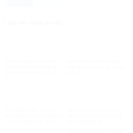
Danh mục:
Pháp luật
Pháp luật Việt Nam
Bài viết cùng chủ đề:
Khởi tố, bắt tạm giam Thứ
Khởi tố Giám đốc Trung tâm
trưởng Bộ Nông nghiệp và
giáo dục vì thu học phí sai quy
Môi trường Hoàng Trung
định
Hai cựu lãnh đạo Cục Hải
Tiếp tục chi trả hơn 318 tỷ
quan lĩnh 13 năm tù trong vụ
đồng cho các trái chủ trong
sản xuất thực phẩm giả ở
vụ Trương Mỹ Lan
MediPhar
Cháy xe khách khiến 7 người