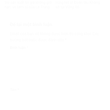
trò sản xuất tin giả không giới
hùng liệt sĩ Đoàn tàu Không
hạn, vô liêm sỉ của Lê Trung
số tại Vũng Rô
Khoa
Để lại một bình luận
Email của bạn sẽ không được hiển thị công khai.
Các
trường bắt buộc được đánh dấu
*
Bình luận
*
Tên
*