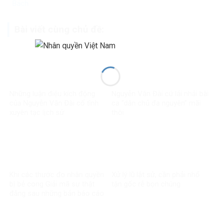
Bách
Bài viết cùng chủ đề:
Những luận điệu kích động
Nguyễn Văn Đài cứ lải nhải bài
của Nguyễn Văn Đài cố tình
ca “dân chủ đa nguyên” mãi
xuyên tạc lịch sử
thôi
Khi các thước đo nhân quyền
Xử lý lũ lật sử, cần phải nhổ
bị bẻ cong Giải mã sự thật
tận gốc rễ bọn chúng
đằng sau những bản báo cáo
một chiều về Việt Nam