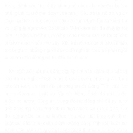
Hồng Bách nói: “Tôi thấy không nên kéo dài nỗi đau bị hại
phải gánh chịu ở giai đoạn vừa qua… Nếu trả lại hồ sơ, vụ án
chưa thể khép lại, các cơ quan tố tụng bắt đầu từ điều tra
với tội giết người với 25 bị cáo. Viện kiểm sát đã chuyển tội
của 19 người, tốt hơn, đẹp hơn cho các bị cáo và tôi tin các
bị cáo mong muốn như vậy. Nếu trả hồ sơ, các bị cáo sẽ tiếp
tục bị giam, những người được đề nghị án treo sẽ phải ngồi
tù và như thế không có lợi cho các bị cáo”.
– Khi một số luật sư đồng nghiệp khi bào chữa cho các bị
cáo đã đề nghị HĐXX công bố kế hoạch, phương án đảm
bảo an toàn, an ninh địa phương tại xã Đồng Tâm của lực
lượng Công an. Luật sư Nguyễn Hồng Bách đã phát biểu:
Việc lực lượng Công an, trong đó ba đồng chí đã hy sinh
đến xã Đồng Tâm là để thực hiện nhiệm vụ được giao. Do
đó, công việc của họ là thực thi pháp luật theo quy định.
Luật sư Bách nêu quan điểm không đồng tình với. Luật sư
Bách viện dẫn các quy định của pháp luật về việc bảo vệ bí