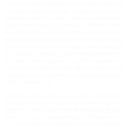
– Luật sư Nguyễn Hồng Bách nói thêm, “Chúng ta làm gì
cũng phải xuất phát từ cái tâm, tôi đã hỏi các bị cáo và
chính chủ tọa phiên tòa cũng nói chưa nhận được biên lai
nào khắc phục hậu quả của các bị cáo ở đây. Một lời thăm
hỏi, động viên, chia sẻ trước phiên tòa cũng chưa hề có.
Không một đồng đền bù, chưa một nén nhang kể cả từ
người thân của các bị cáo cũng không có, cháu 6 tháng tuổi
con của bị hại chưa được 1 giọt sữa nào từ gia đình các bị
cáo. Chúng ta thấy rằng, hành vi này, nỗi đau này được chia
sẻ hay chưa? Chúng tôi tin rằng, HĐXX sẽ đem lại công
bằng, công lý cho các gia đình bị hại, xử bản án đúng người,
đúng tội, đúng pháp luật”.
Được biết vào năm 2016, khi có ý kiến cho rằng để đảm
bảo công bằng trong xử lý phạt vi phạm khi tham gia giao
thông nên bỏ biển đỏ và biển xanh để thống nhất biển số xe
về một màu. Luật sư Nguyễn Hồng Bách đã thẳng thắn trả
lời: “Theo tôi, không nên bỏ biển xanh, biển đỏ. Thứ nhất,