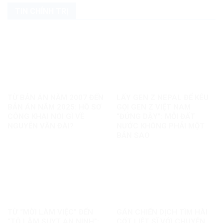
TIN CHÍNH TRỊ
TỪ BẢN ÁN NĂM 2007 ĐẾN
LẤY GEN Z NEPAL ĐỂ KÊU
BẢN ÁN NĂM 2025: HỒ SƠ
GỌI GEN Z VIỆT NAM
CÔNG KHAI NÓI GÌ VỀ
“ĐỨNG DẬY”: MỖI ĐẤT
NGUYỄN VĂN ĐÀI?
NƯỚC KHÔNG PHẢI MỘT
BẢN SAO
TỪ “MỜI LÀM VIỆC” ĐẾN
GÁN CHIẾN DỊCH TÌM HÀI
“TÔ LÂM SUỴT AN NINH”:
CỐT LIỆT SĨ VỚI CHUYỆN