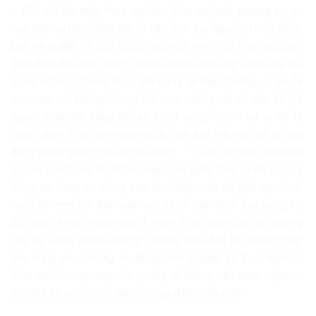
– Đối với đề nghị thực nghiệm điều tra hiện trường vụ án
của luật sư bào chữa cho bị cáo, luật sư Nguyễn Hồng Bách
bảo vệ quyền lợi cho các bị hại trần tình: “Tôi thực sự cảm
thấy thấy đau nhói trong tim khi nghe lời đề nghị của luật sư
đồng nghiệp. Chúng ta có thể dựng lại hiện trường vụ án dã
man như thế không? Ai có thể chui xuống cái hố sâu đó để
người khác đổ xăng lên và thiêu sống mình? Và ai sẽ là
người dám thực hiện những điều tàn độc mà một số bị cáo
đang đứng trước toà đây đã làm? …”. Luật sư bảo vệ quyền
lợi cho các bị hại trích đọc biên bản giám định tử thi của ba
đồng chí Công an đã hy sinh cho thấy mức độ giết người vô
cùng dã man, tàn độc của một số bị cáo. “Biển lửa trong hố
đó cướp đi tính mạng của 3 chiến sĩ, có anh cháy trơ xương
liệu có sống được không? Không phải bất kỳ trường hợp
nào cũng phục dựng, tái dựng hiện trường và thực nghiệm
điều tra. Trường hợp này, chúng ta không nên thực nghiệm,
như thế sẽ gợi lại nỗi đau của gia đình thân nhân”.