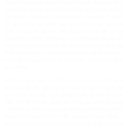
đức, biết bảo vệ cái đúng và tố giác cái sai…thực hiện đúng
như Bộ quy tắc đạo đức và ứng xử của nghề nghiệp luật sư
Việt Nam do Hội đồng luật sư ban hành ngày ngày 13 tháng
12 năm 2019. Tuy nhiên, bên cạnh những Luật sư chân
chính như luật sư Nguyễn Hồng Bách, luôn biết bảo vệ cho
lẽ phải thì vẫn còn những kẻ mượn danh Luật sư để làm
những trái với luân thường đạo lý và trái với quy định của
pháp luật. Một số ít những con người như vậy đã làm hoen
ố hình ảnh của người Luật sư chân chính, đại diện cho công
lý và lẽ phải.
Nghề nào cũng vậy, cần lắm một cái tâm của nghề. Hành
nghề Luật sư, cái nghề bảo vệ lẽ phải và công lý càng cần
phải đề cao đạo đức nghề nghiệp. Vì thế, cá nhân tôi muốn
nhắn nhủ tới một số người còn đang ảo tưởng lợi dụng
“mác” luật sư để trục lợi, hay để chống phá chế độ, rằng hãy
chấm dứt những “chiêu trò” khi còn chưa muộn. Đừng vì
những lợi ích cá nhân nhỏ nhen mà làm hoen ố đạo đức của