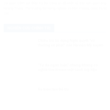
Cơ quan Cảnh sát điều tra Bộ Công an đã khởi tố, bắt tạm giam ông
Hoàng Trung, Thứ trưởng Bộ Nông nghiệp và Môi trường, cùng ba bị
can...
NGHIÊN CỨU CHÍNH TRỊ
Chiêu trò lợi dụng Nghị quyết “vô
thưởng vô phạt” của Hạ viện Mỹ xuyên
tạc, chống phá Đảng, chế độ ta
“Tự do ngôn luận” nhưng không có
nghĩa livestream một cách tuỳ tiện
Ra biển làm Đô thị