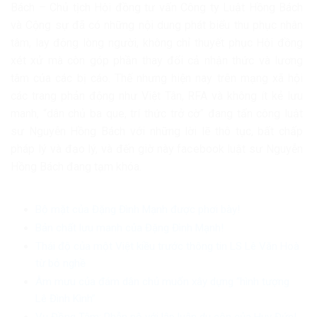
Bách – Chủ tịch Hội đồng tư vấn Công ty Luật Hồng Bách
và Cộng sự đã có những nội dung phát biểu thu phục nhân
tâm, lay động lòng người, không chỉ thuyết phục Hội đồng
xét xử mà còn góp phần thay đổi cả nhận thức và lương
tâm của các bị cáo. Thế nhưng hiện nay trên mạng xã hội
các trang phản động như Việt Tân, RFA và không ít kẻ lưu
manh, “dân chủ ba que, trí thức trở cờ” đang tấn công luật
sư Nguyễn Hồng Bách với những lời lẽ thô tục, bất chấp
pháp lý và đạo lý, và đến giờ này facebook luật sư Nguyễn
Hồng Bách đang tạm khóa.
Bộ mặt của Đặng Đình Mạnh được phơi bày!
Bản chất lưu manh của Đặng Đình Mạnh!
Thái độ của một Việt kiều trước thông tin LS Lê Văn Hoà
từ bỏ nghề
Âm mưu của đám dân chủ muốn xây dựng “hình tượng
Lê Đình Kình”
Vụ Đồng Tâm: Phẫn nộ với lập luận du côn của Huy Đức!