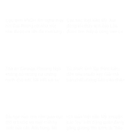
Cựu binh VNCH: Khi nghe thấy
Các bác Việt kiều Mỹ: Xúc
nói Giải Phóng rồi như trút
động khi thấy anh Bảy Lốp
nhẹ được cả tấn đá trên lưng
được tìm thấy ở công viên Lê
Thị Riêng
Tòa án Canada: Phương Ngô
Từ chiếc kính lúp thiên kiến
không có chứng cứ chứng
đến tiêu chuẩn kép Giải mã
minh cho các bài viết sai sự
bản chất những báo cáo nhân
thật về Vingroup
quyền về Việt Nam
Bài học nào cho nền giáo dục
Hội luận Việt kiều Mỹ: chuyện
thờ ơ trước sự mất mát hy
các “cụ” biệt động quân đang
sinh của các Anh hùng, liệt
gắng gượng tìm kiếm lại “hào