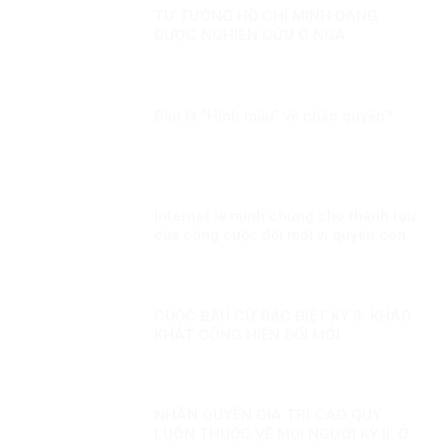
TƯ TƯỞNG HỒ CHÍ MINH ĐANG
ĐƯỢC NGHIÊN CỨU Ở NGA
Đâu là “Hình mẫu” về nhân quyền?
Internet là minh chứng cho thành tựu
của công cuộc đổi mới vì quyền con
người
CUỘC BẦU CỬ ĐẶC BIỆT KỲ 3: KHAO
KHÁT CÔNG HIẾN ĐỔI MỚI
NHÂN QUYỀN GIÁ TRỊ CAO QUÝ
LUÔN THUỘC VỀ MỌI NGƯỜI KỲ II: Ở