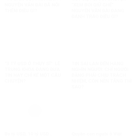
NGUYỄN VĂN ĐÀI ĐÃ NỐI
“XEM BÓI GIỮ GHẾ”:
THÊM ĐIỀU GÌ?
NGUYỄN VĂN ĐÀI ĐANG
ĐÁNH TRÁO ĐIỀU GÌ?
“3 TỶ USD Ở THỤY SĨ”: LÊ
TIN SAI LAN ĐẾN HÀNG
TRUNG KHOA ĐANG ĐƯA
NGHÌN NGƯỜI: CHỈ NGƯỜI
TIN HAY CHỈ KỂ MỘT CÂU
ĐĂNG PHẢI CHỊU TRÁCH
CHUYỆN?
NHIỆM, CÒN NỀN TẢNG THÌ
SAO?
Ba tỷ USD, 10 tỷ USD…
Quyền con người ở Việt