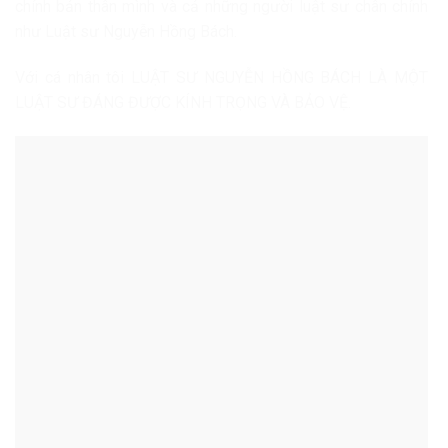
chính bản thân mình và cả những người luật sư chân chính
như Luật sư Nguyễn Hồng Bách.
Với cá nhân tôi LUẬT SƯ NGUYỄN HỒNG BÁCH LÀ MỘT
LUẬT SƯ ĐÁNG ĐƯỢC KÍNH TRỌNG VÀ BẢO VỆ.