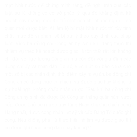
mật Nhà nước để chứng minh rằng, đề nghị trên của các
luật sư là không có cơ sở pháp lý, qua đó khẳng định, kế
hoạch này mang mức độ tối mật nên chỉ những người liên
quan mới được biết. Ai làm lộ bí mật Nhà nước thì tùy tính
chất, mức độ vi phạm sẽ bị xử lý theo quy định của pháp
luật. Việc ba đồng chí Công an hy sinh khi đang thực thi
nhiệm vụ theo kế hoạch được giao là tổn thất rất lớn không
chỉ đối với lực lượng Công an mà còn đối với gia đình các
đồng chí ấy và nhân dân. Do đó, việc luật sư bào chữa cho
một số bị cáo nhận định, thời điểm xảy ra vụ án, ba đồng chí
Công an có đang thực thi nhiệm vụ được giao hay không là
sự hoài nghi không chấp nhận được. “Sau khi ba đồng chí
Công an hy sinh đã được Bộ Công an thăng quân hàm vượt
cấp, được Chủ tịch nước truy tặng Huân chương chiến công
Hạng nhất, được công nhận liệt sỹ và cấp Bằng Tổ quốc ghi
công. Nếu không phải là thực hiện nhiệm vụ được giao thì
có được ghi nhận công danh hay không?”.