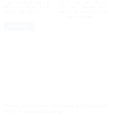
Chiêu trò sản xuất tin giả
Nam – Vàng thật không sợ
không giới hạn, vô liêm sỉ
lửa – Bài 2: Việt Nam thực
của Lê Trung Khoa
thi các chuẩn mực quốc tế
về quyền con người
PHÁP LUẬT
PHÁP LUẬT PHÁP LUẬT VIỆT NAM
Khởi tố, bắt tạm giam Thứ trưởng Bộ Nông nghiệp
và Môi trường Hoàng Trung