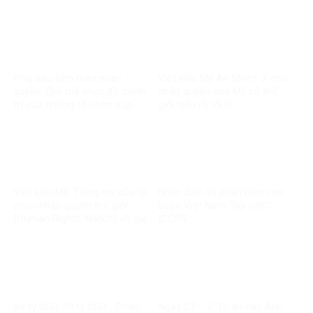
sĩ?
quang”
Phía sau tấm màn nhân
Việt kiều Mỹ An Nhiên: 2 chữ
quyền: Giải mã mưu đồ chính
nhân quyền của Mỹ cả thế
trị của những tổ chức núp
giới hiểu rõ rồi!!!
bóng
Việt kiều Mỹ: Tiếng nói của tổ
Nhận diện và phản biện cáo
chức nhân quyền thế giới
buộc Việt Nam “bội ước”
(Human Rights Watch) vô giá
ICCPR
trị
Ba tỷ USD, 10 tỷ USD… Chiêu
Ngày 27 – 7: Tri ân các Anh