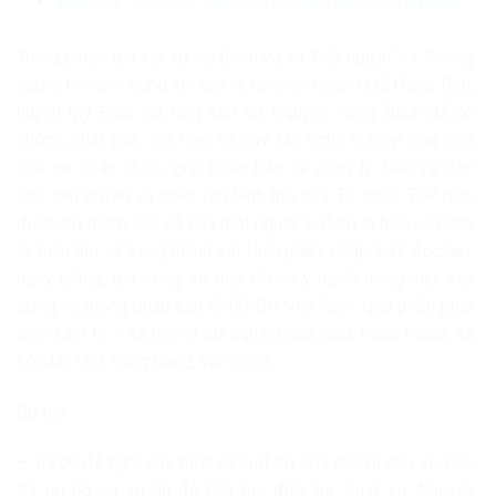
Trong phiên tòa xét xử sơ thẩm vụ án ‘Giết người’ và ‘Chống
người thi hành công vụ’ xảy ra tại thôn Hoành (xã Đồng Tâm,
huyện Mỹ Đức, Hà Nội) luật sư Nguyễn Hồng Bách đã có
những phát biểu thể hiện rõ quy tắc nghề nghiệp của một
luật sư chân chính, góp phần bảo vệ công lý, bảo vệ độc
lập, chủ quyền và toàn vẹn lãnh thổ của Tổ quốc. Thể hiện
được sứ mệnh cao cả của một người luật sư là bảo vệ công
lý, tuân thủ và trung thành với Hiến pháp, pháp luật; độc lập,
ngay thẳng, tôn trọng sự thật rất có ý nghĩa trong việc xây
dựng hệ thống pháp luật CHXHCN Việt Nam, góp phần phát
triển kinh tế – xã hội, vì sự nghiệp dân giàu, nước mạnh, xã
hội dân chủ, công bằng, văn minh.
Cụ thể :
– Trước đề nghị của một số luật sư của các bị cáo về việc
trả lại hồ sơ vụ án để tiếp tục điều tra. Luật sư Nguyễn