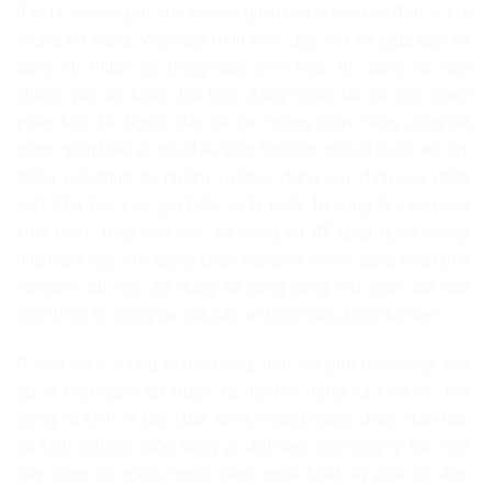
đây là xe công vụ của các cơ quan nhà nước, các đơn vị lực
lượng vũ trang. Việc quy định biển đặc thù sẽ giúp các xe
công vụ thuận lợi trong quá trình thực thi công vụ, còn
những vấn đề khác đều bình đẳng trước tất cả mọi thành
phần kinh tế. Người dân và lực lượng chức năng cũng dễ
dàng nhận biết và tạo điều kiện hợp tác, giúp đỡ các xe này
trong việc thực thi nhiệm vụ theo đúng quy định của pháp
luật. Thứ hai, việc giữ biển xanh, biển đỏ cũng là việc công
khai hoạt động của các xe công vụ để giúp quần chúng
nhân dân, các lực lượng chức năng có thể dễ dàng nhận biết
và giám sát việc sử dụng xe công cũng như giám sát quá
trình thực thi công vụ của các xe biển xanh, biển đỏ này”.
Ở Việt Nam chúng ta nói riêng, trên thế giới nói chung luật
sư là một nghề rất được xã hội tôn trọng và kính nể. Tôn
trọng và kính nể bởi Luật sư là những người được đào tạo,
có kinh nghiệm cuộc sống và đại diện cho công lý. Nói như
vậy cũng có nghĩa, người hành nghề Luật sư phải có đạo