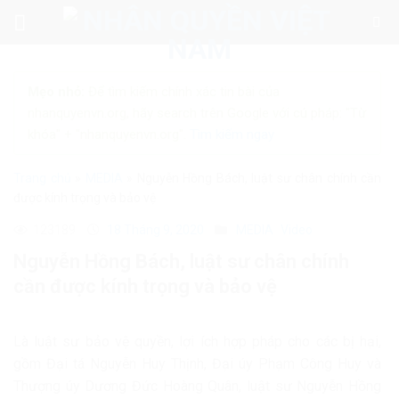
Skip
to
content
Mẹo nhỏ:
Để tìm kiếm chính xác tin bài của
nhanquyenvn.org, hãy search trên Google với cú pháp: "Từ
khóa" + "nhanquyenvn.org".
Tìm kiếm ngay
Trang chủ
»
MEDIA
»
Nguyễn Hồng Bách, luật sư chân chính cần
được kính trọng và bảo vệ
123189
18 Tháng 9, 2020
MEDIA
Video
Nguyễn Hồng Bách, luật sư chân chính
cần được kính trọng và bảo vệ
Là luật sư bảo vệ quyền, lợi ích hợp pháp cho các bị hại,
gồm Đại tá Nguyễn Huy Thịnh, Đại úy Phạm Công Huy và
Thượng úy Dương Đức Hoàng Quân, luật sư Nguyễn Hồng