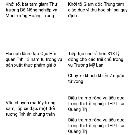
Khởi tố, bắt tạm giam Thứ
Khởi tố Giám đốc Trung tâm
trưởng Bộ Nông nghiệp và
giáo dục vì thu học phí sai quy
Môi trường Hoàng Trung
định
Hai cựu lãnh đạo Cục Hải
Tiếp tục chi trả hơn 318 tỷ
quan lĩnh 13 năm tù trong vụ
đồng cho các trái chủ trong
sản xuất thực phẩm giả ở
vụ Trương Mỹ Lan
MediPhar
Cháy xe khách khiến 7 người
tử vong​
Điều tra mở rộng vụ tiêu cực
Vận chuyển ma túy trong
trong thi tốt nghiệp THPT tại
săm, lốp xe đạp, một đối
Quảng Trị
tượng lĩnh án chung thân
Điều tra mở rộng vụ tiêu cực
trong thi tốt nghiệp THPT tại
Quảng Trị