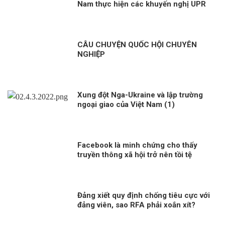
Nam thực hiện các khuyến nghị UPR
chu kỳ III Kỳ 2: “Việt Nam sẽ thành
công trong việc gắn kết sứ mệnh bảo
đảm quyền con người với nỗ lực
phòng chống COVID-19”
CÂU CHUYỆN QUỐC HỘI CHUYÊN
NGHIỆP
Xung đột Nga-Ukraine và lập trường
ngoại giao của Việt Nam (1)
Facebook là minh chứng cho thấy
truyền thông xã hội trở nên tồi tệ
Đảng xiết quy định chống tiêu cực với
đảng viên, sao RFA phải xoắn xít?