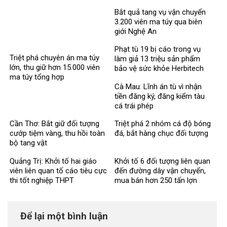
Bắt quả tang vụ vận chuyển
3.200 viên ma túy qua biên
giới Nghệ An
Phạt tù 19 bị cáo trong vụ
Triệt phá chuyên án ma túy
làm giả 13 triệu sản phẩm
lớn, thu giữ hơn 15.000 viên
bảo vệ sức khỏe Herbitech
ma túy tổng hợp
Cà Mau: Lĩnh án tù vì nhận
tiền đăng ký, đăng kiểm tàu
cá trái phép
Cần Thơ: Bắt giữ đối tượng
Triệt phá 2 nhóm cá độ bóng
cướp tiệm vàng, thu hồi toàn
đá, bắt hàng chục đối tượng
bộ tang vật
Quảng Trị: Khởi tố hai giáo
Khởi tố 6 đối tượng liên quan
viên liên quan tố cáo tiêu cực
đến đường dây vận chuyển,
thi tốt nghiệp THPT
mua bán hơn 250 tấn lợn
bệnh
Để lại một bình luận