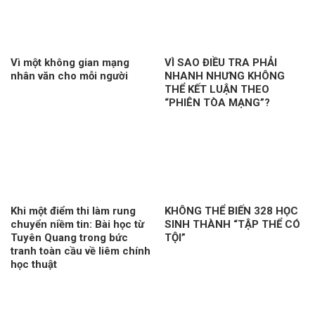
Vì một không gian mạng
VÌ SAO ĐIỀU TRA PHẢI
nhân văn cho mỗi người
NHANH NHƯNG KHÔNG
THỂ KẾT LUẬN THEO
“PHIÊN TÒA MẠNG”?
Khi một điểm thi làm rung
KHÔNG THỂ BIẾN 328 HỌC
chuyển niềm tin: Bài học từ
SINH THÀNH “TẬP THỂ CÓ
Tuyên Quang trong bức
TỘI”
tranh toàn cầu về liêm chính
học thuật