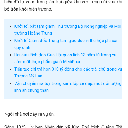
hiện đã tử vong trong lán trại giữa khu vực rừng núi sau khi
bỏ trốn khỏi hiện trường.
Khởi tố, bắt tạm giam Thứ trưởng Bộ Nông nghiệp và Môi
trường Hoàng Trung
Khởi tố Giám đốc Trung tâm giáo dục vì thu học phí sai
quy định
Hai cựu lãnh đạo Cục Hải quan lĩnh 13 năm tù trong vụ
sản xuất thực phẩm giả ở MediPhar
Tiếp tục chi trả hơn 318 tỷ đồng cho các trái chủ trong vụ
Trương Mỹ Lan
Vận chuyển ma túy trong săm, lốp xe đạp, một đối tượng
lĩnh án chung thân
Ngôi nhà nơi xảy ra vụ án.
Sáng 13/5, Ủy ban Nhân dân xã Kim Phú (tỉnh Quảng Trị)